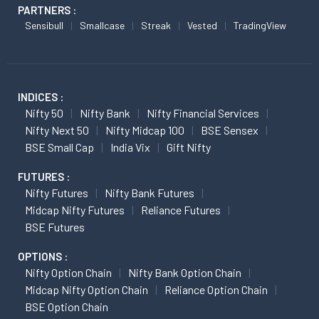
PARTNERS :
Sensibull
Smallcase
Streak
Vested
TradingView
INDICES :
Nifty 50
Nifty Bank
Nifty Financial Services
Nifty Next 50
Nifty Midcap 100
BSE Sensex
BSE Small Cap
India Vix
Gift Nifty
FUTURES :
Nifty Futures
Nifty Bank Futures
Midcap Nifty Futures
Reliance Futures
BSE Futures
OPTIONS :
Nifty Option Chain
Nifty Bank Option Chain
Midcap Nifty Option Chain
Reliance Option Chain
BSE Option Chain