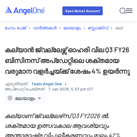
Open Demat Account
›
›
›
›
ഹോം പേജ്
വാർത്തകൾ
മലയാളം
സ്റ്റോക്ക്‌സ്
കല്യാൻ ജ്
കല്യാൻ ജ്വല്ലേഴ്സ് ഓഹരി വില Q3 FY26
ബിസിനസ് അപ്ഡേറ്റിലെ ശക്തമായ
വരുമാന വളർച്ചയ്ക്ക് ശേഷം 4% ഉയർന്നു
എഴുതിയത്::
Team Angel One
അപ്‌ഡേറ്റ് ചെയ്തത്::
7 Jan 2026, 5:57 pm IST
മലയാളം
കല്യാണ് ജ്വല്ലേഴ്‌സ് Q3 FY2026 ൽ,
ശക്തമായ ഉത്സവകാല ആവശ്യവും
അന്താരാഷ്ട്ര വിപുലീകരണവും മൂലം 42%