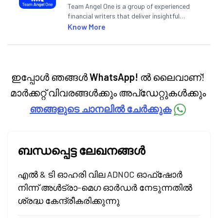
Team Angel One is a group of experienced
financial writers that deliver insightful
articles on the stock market, IPO, economy,
Know More
personal finance, commodities and related
categories.
ഇപ്പോൾ ഞങ്ങൾ
WhatsApp!
ൽ ലൈവാണ്!
മാർക്കറ്റ് വിവരങ്ങൾക്കും അപ്‌ഡേറ്റുകൾക്കും
ഞങ്ങളുടെ ചാനലിൽ ചേർക്കുക
ബന്ധപ്പെട്ട ലേഖനങ്ങൾ
എൽ & ടി ഓഹരി വില ADNOC ഓഫ്‌ഷോർ
നിന്ന് അൾട്രാ-മെഗ ഓർഡർ നേടുന്നതിൽ
ശ്രദ്ധ കേന്ദ്രീകരിക്കുന്നു