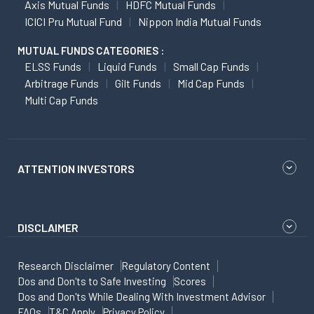
Axis Mutual Funds
HDFC Mutual Funds
ICICI Pru Mutual Fund
Nippon India Mutual Funds
MUTUAL FUNDS CATEGORIES :
ELSS Funds
Liquid Funds
Small Cap Funds
Arbitrage Funds
Gilt Funds
Mid Cap Funds
Multi Cap Funds
ATTENTION INVESTORS
DISCLAIMER
Research Disclaimer
Regulatory Content
Dos and Don'ts to Safe Investing
Scores
Dos and Don'ts While Dealing With Investment Advisor
FAQs
T&C Apply
Privacy Policy