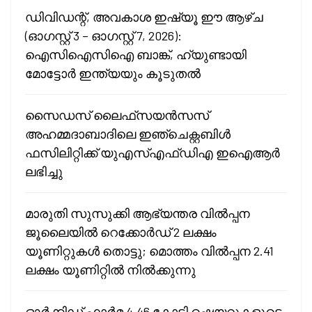
ഡിവിഡന്റ്, അവകാശ ഇഷ്യൂ ഈ ആഴ്ച
(ഓഗസ്റ്റ് 3 – ഓഗസ്റ്റ് 7, 2026):
ഐസിഐസിഐ ബാങ്ക്, ഹ്യുണ്ടായി
മോട്ടോർ ഇന്ത്യയും കൂടുതൽ
സൈഡസ് ലൈഫ്‌സയൻസസ്
അഹമ്മദാബാദിലെ ഇഞ്ചെക്റ്റബിൾ
ഫസിലിറ്റിക്ക് യുഎസ്എഫ്ഡിഎ ഇഐആർ
ലഭിച്ചു
മാരുതി സുസുക്കി ആഭ്യന്തര വിൽപ്പന
ജൂലൈയിൽ റെക്കോർഡ് 2 ലക്ഷം
യൂണിറ്റുകൾ തൊട്ടു; മൊത്തം വിൽപ്പന 2.41
ലക്ഷം യൂണിറ്റിൽ നിൽക്കുന്നു
ഓർക്കിഡ് ഫാർമ 4.46 കോടി ഷെയറുകളുടെ