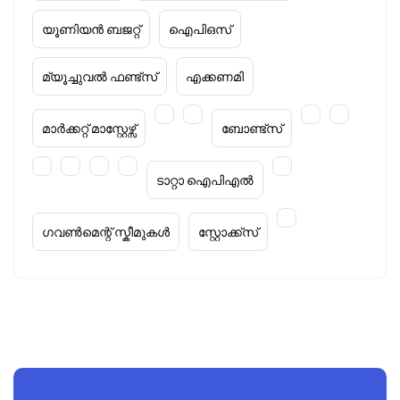
യൂണിയൻ ബജറ്റ്
ഐപിഒസ്
മ്യൂച്ചുവൽ ഫണ്ട്സ്
എക്കണമി
മാർക്കറ്റ് മാസ്റ്റേഴ്സ്
ബോണ്ട്സ്
ടാറ്റാ ഐപിഎൽ
ഗവൺമെന്റ് സ്കീമുകൾ
സ്റ്റോക്ക്‌സ്