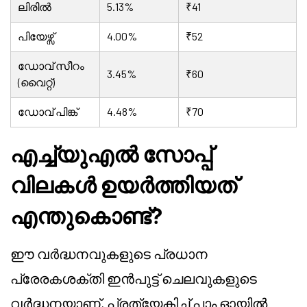
ലിരിൽ
5.13%
₹41
പിയേഴ്സ്
4.00%
₹52
ഡോവ് സീറം
3.45%
₹60
(വൈറ്റ്)
ഡോവ് പിങ്ക്
4.48%
₹70
എച്ച്യു‌എൽ സോപ്പ്
വിലകൾ ഉയർത്തിയത്
എന്തുകൊണ്ട്?
ഈ വർദ്ധനവുകളുടെ പ്രധാന
പ്രേരകശക്തി ഇൻപുട്ട് ചെലവുകളുടെ
വർദ്ധനയാണ്, പ്രത്യേകിച്ച് പാം ഓയിൽ