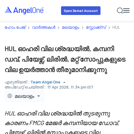
Open Demat Account
›
›
›
›
ഹോം പേജ്
വാർത്തകൾ
മലയാളം
സ്റ്റോക്ക്‌സ്
HUL ഓഹരി വ
HUL ഓഹരി വില ശ്രദ്ധയിൽ, കമ്പനി
ഡവ്, പിയേഴ്സ്, ലിരിൽ, മറ്റ് സോപ്പുകളുടെ
വില ഉയർത്താൻ തീരുമാനിക്കുന്നു
എഴുതിയത്::
Team Angel One
അപ്‌ഡേറ്റ് ചെയ്തത്::
17 Apr 2026, 11:34 pm IST
മലയാളം
HUL ഓഹരി വില ശ്രദ്ധയിൽ തുടരുന്നു
കാരണം FMCG മേജർ കമ്പനിയായ ഡോവ്,
പിയേഴ്സ്, ലിരിൽ സോപ്പുകളുടെ വില