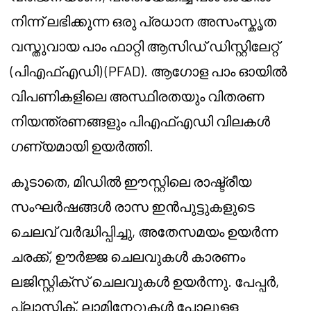
നിന്ന് ലഭിക്കുന്ന ഒരു പ്രധാന അസംസ്കൃത
വസ്തുവായ പാം ഫാറ്റി ആസിഡ് ഡിസ്റ്റിലേറ്റ്
(പി‌എഫ്‌എഡി) (PFAD). ആഗോള പാം ഓയിൽ
വിപണികളിലെ അസ്ഥിരതയും വിതരണ
നിയന്ത്രണങ്ങളും പി‌എഫ്‌എഡി വിലകൾ
ഗണ്യമായി ഉയർത്തി.
കൂടാതെ, മിഡിൽ ഈസ്റ്റിലെ രാഷ്ട്രീയ
സംഘർഷങ്ങൾ രാസ ഇൻപുട്ടുകളുടെ
ചെലവ് വർദ്ധിപ്പിച്ചു, അതേസമയം ഉയർന്ന
ചരക്ക്, ഊർജ്ജ ചെലവുകൾ കാരണം
ലജിസ്റ്റിക്സ് ചെലവുകൾ ഉയർന്നു. പേപ്പർ,
പ്ലാസ്റ്റിക്, ലാമിനേറ്റുകൾ പോലുള്ള