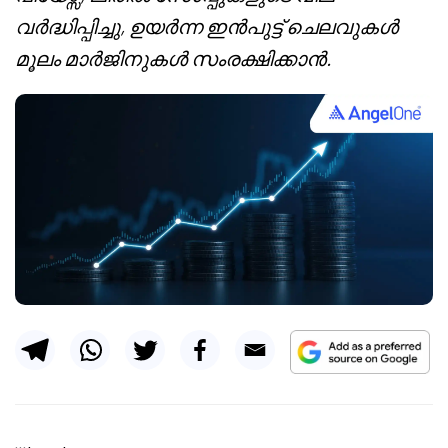
വർദ്ധിപ്പിച്ചു, ഉയർന്ന ഇൻപുട്ട് ചെലവുകൾ
മൂലം മാർജിനുകൾ സംരക്ഷിക്കാൻ.