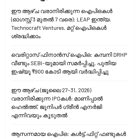
ഈ ആഴ്ച വരാനിരിക്കുന്ന ഐപിഒകൾ
(ഓഗസ്റ്റ് 3 മുതൽ 7 വരെ): LEAP ഇന്ത്യ,
Technocraft Ventures, മറ്റ് ഐപിഒകൾ
ശ്രദ്ധിക്കാം
വെരിറ്റാസ് ഫിനാൻസ് ഐപിഒ: കമ്പനി DRHP
വീണ്ടും SEBI-യുമായി സമർപ്പിച്ചു, പുതിയ
ഇഷ്യൂ ₹900 കോടി ആയി വർദ്ധിപ്പിച്ചു
ഈ ആഴ്ച (ജൂലൈ 27–31, 2026)
വരാനിരിക്കുന്ന IPOകൾ: മാണിപ്പാൽ
ഹെൽത്ത്, ജൂനിപർ ഗ്രീൻ എനർജി
എന്നിവയും കൂടുതൽ
ആസന്നമായ ഐപിഒ: കൾട്ട്.ഫിറ്റ് ഫണ്ടുകൾ