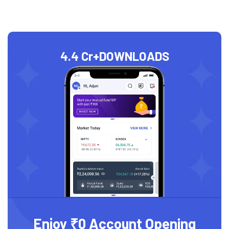
4.4 Cr+
DOWNLOADS
Enjoy ₹0 Account Opening