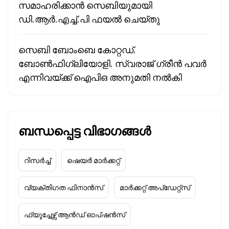
സമാഹരിക്കാൻ സെബിയുമായി
ഡി.ആർ.എച്ച്.പി ഫയൽ ചെയ്തു
സെബി ബോംബെ കോറ്റഡ്,
ബോൺഫിഗ്ലിയോളി, സ്വരാജ് ഗ്രീൻ പവർ
എന്നിവയ്ക്ക് ഐപിഒ അനുമതി നൽകി
ബന്ധപ്പെട്ട വിഭാഗങ്ങൾ
റിസർച്ച്
ഷെയർ മാർക്കറ്റ്
വ്യക്തിഗത ഫിനാൻസ്
മാർക്കറ്റ് അപ്‌ഡേറ്റ്സ്
ഫ്യൂച്ചേഴ്സ് ആൻഡ് ഓപ്ഷൻസ്