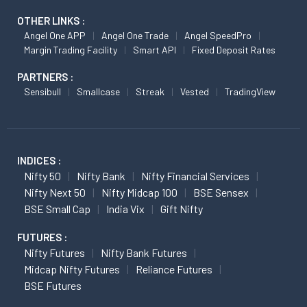
OTHER LINKS :
Angel One APP
Angel One Trade
Angel SpeedPro
Margin Trading Facility
Smart API
Fixed Deposit Rates
PARTNERS :
Sensibull
Smallcase
Streak
Vested
TradingView
INDICES :
Nifty 50
Nifty Bank
Nifty Financial Services
Nifty Next 50
Nifty Midcap 100
BSE Sensex
BSE Small Cap
India Vix
Gift Nifty
FUTURES :
Nifty Futures
Nifty Bank Futures
Midcap Nifty Futures
Reliance Futures
BSE Futures