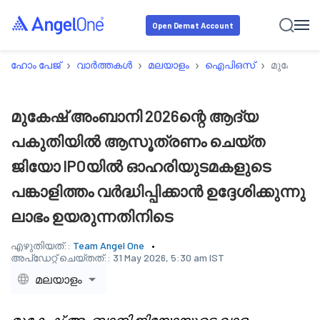
Open Demat Account
›
›
›
›
ഹോം പേജ്
വാർത്തകൾ
മലയാളം
ഐപിഒസ്
മുകേഷ് അ
മുകേഷ് അംബാനി 2026ന്റെ ആദ്യ
പകുതിയിൽ ആസൂത്രണം ചെയ്ത
ജിയോ IPOയിൽ ഓഹരിയുടമകളുടെ
പങ്കാളിത്തം വർദ്ധിപ്പിക്കാൻ ഉദ്ദേശിക്കുന്നു
ലാഭം ഉയരുന്നതിനിടെ
എഴുതിയത്::
Team Angel One
അപ്‌ഡേറ്റ് ചെയ്തത്::
31 May 2026, 5:30 am IST
മലയാളം