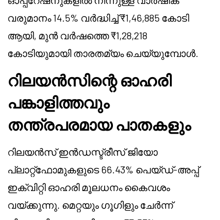
ഓപ്പറേഷനുകളിൽ നിന്നുള്ള വാർഷിക
വരുമാനം 14.5% വർദ്ധിച്ച് ₹1,46,885 കോടി
ആയി, മുൻ വർഷത്തെ ₹1,28,218
കോടിയുമായി താരതമ്യം ചെയ്യുമ്പോൾ.
റിലയൻസിന്റെ ഓഹരി
പങ്കാളിത്തവും
തന്ത്രപരമായ പാതകളും
റിലയൻസ് ഇൻഡസ്ട്രീസ് ജിയോ
പ്ലാറ്റ്ഫോമുകളുടെ 66.43% പെയ്ഡ്-അപ്പ്
ഇക്വിറ്റി ഓഹരി മൂലധനം കൈവശം
വയ്ക്കുന്നു. മെറ്റയും ഗൂഗിളും ചേർന്ന്