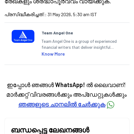
രേഖകളും ശ്രദ്ധാപൂർവ്വം വായിക്കുക.
പ്രസിദ്ധീകരിച്ചത്:
:
31 May 2026, 5:30 am IST
Team Angel One
Team Angel One is a group of experienced
financial writers that deliver insightful
articles on the stock market, IPO, economy,
Know More
personal finance, commodities and related
categories.
ഇപ്പോൾ ഞങ്ങൾ
WhatsApp!
ൽ ലൈവാണ്!
മാർക്കറ്റ് വിവരങ്ങൾക്കും അപ്‌ഡേറ്റുകൾക്കും
ഞങ്ങളുടെ ചാനലിൽ ചേർക്കുക
ബന്ധപ്പെട്ട ലേഖനങ്ങൾ