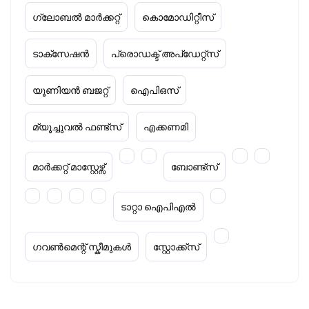
ഗ്ലോബൽ മാർക്കറ്റ്
കൊമോഡിറ്റീസ്
ടാക്‌സേഷൻ
പ്രൊഡക്ട് അപ്‌ഡേറ്റ്സ്
യൂണിയൻ ബജറ്റ്
ഐപിഒസ്
മ്യൂച്ചുവൽ ഫണ്ട്സ്
എക്കണമി
മാർക്കറ്റ് മാസ്റ്റേഴ്സ്
ബോണ്ട്സ്
ടാറ്റാ ഐപിഎൽ
ഗവൺമെന്റ് സ്കീമുകൾ
സ്റ്റോക്ക്‌സ്