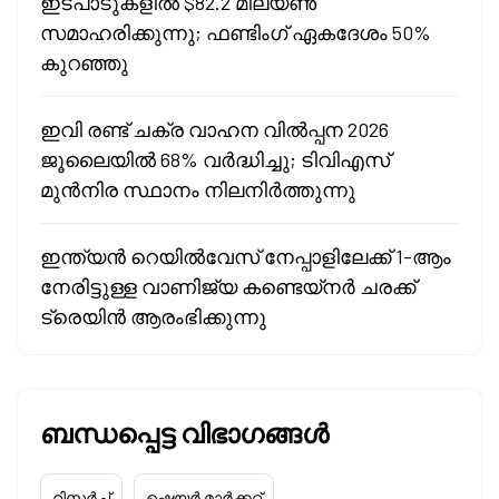
ഇടപാടുകളിൽ $82.2 മില്യൺ
സമാഹരിക്കുന്നു; ഫണ്ടിംഗ് ഏകദേശം 50%
കുറഞ്ഞു
ഇവി രണ്ട് ചക്ര വാഹന വിൽപ്പന 2026
ജൂലൈയിൽ 68% വർദ്ധിച്ചു; ടിവിഎസ്
മുൻനിര സ്ഥാനം നിലനിർത്തുന്നു
ഇന്ത്യൻ റെയിൽവേസ് നേപ്പാളിലേക്ക് 1-ആം
നേരിട്ടുള്ള വാണിജ്യ കണ്ടെയ്‌നർ ചരക്ക്
ട്രെയിൻ ആരംഭിക്കുന്നു
ബന്ധപ്പെട്ട വിഭാഗങ്ങൾ
റിസർച്ച്
ഷെയർ മാർക്കറ്റ്