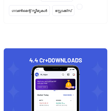
ഗവൺമെന്റ് സ്കീമുകൾ
സ്റ്റോക്ക്‌സ്
4.4 Cr+
DOWNLOADS