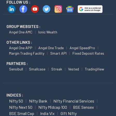
FOLLOW US :
GROUP WEBSITES :
Angel One AMC
Ionic Wealth
OTHER LINKS :
Angel One APP
Angel One Trade
Angel SpeedPro
Margin Trading Facility
Smart API
Fixed Deposit Rates
PARTNERS :
Sensibull
Smallcase
Streak
Vested
TradingView
INDICES :
Nifty 50
Nifty Bank
Nifty Financial Services
Nifty Next 50
Nifty Midcap 100
BSE Sensex
BSE Small Cap
India Vix
Gift Nifty