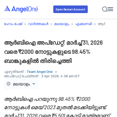
Open Demat Account
›
›
›
›
ഹോം പേജ്
വാർത്തകൾ
മലയാളം
എക്കണമി
ആർബിഐ അപ്ഡ
ആർബിഐ അപ്ഡേറ്റ്: മാർച്ച് 31, 2026
വരെ ₹2000 നോട്ടുകളുടെ 98.45%
ബാങ്കുകളിൽ തിരിച്ചെത്തി
എഴുതിയത്::
Team Angel One
അപ്‌ഡേറ്റ് ചെയ്തത്::
3 Apr 2026, 4:06 am IST
മലയാളം
ആർബിഐ പറയുന്നു 98.45% ₹2000
നോട്ടുകൾ മെയ് 2023 മുതൽ മടക്കിയിട്ടുണ്ട്.
മാർച്ച് 31, 2026 വരെ ₹5,501 കോടി മാത്രമാണ്