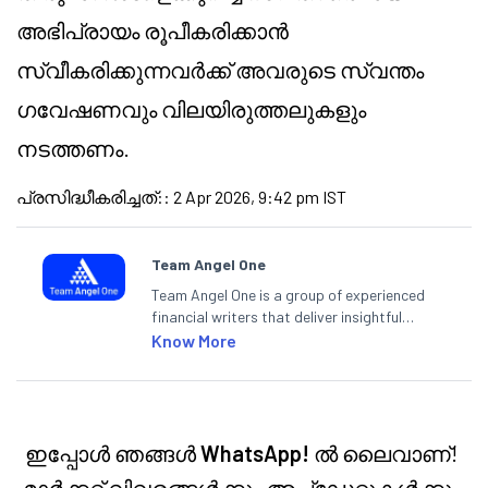
അഭിപ്രായം രൂപീകരിക്കാൻ
സ്വീകരിക്കുന്നവർക്ക് അവരുടെ സ്വന്തം
ഗവേഷണവും വിലയിരുത്തലുകളും
നടത്തണം.
പ്രസിദ്ധീകരിച്ചത്:
:
2 Apr 2026, 9:42 pm IST
Team Angel One
Team Angel One is a group of experienced
financial writers that deliver insightful
articles on the stock market, IPO, economy,
Know More
personal finance, commodities and related
categories.
ഇപ്പോൾ ഞങ്ങൾ
WhatsApp!
ൽ ലൈവാണ്!