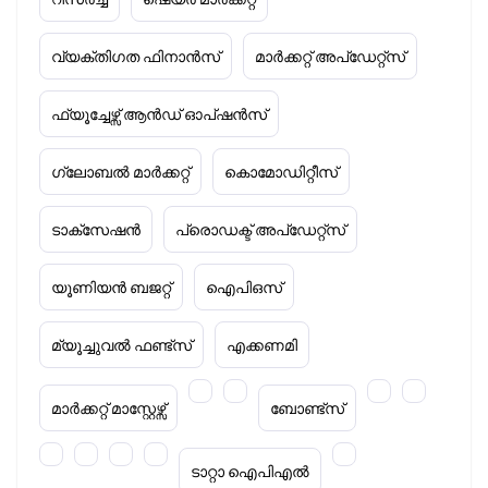
വ്യക്തിഗത ഫിനാൻസ്
മാർക്കറ്റ് അപ്‌ഡേറ്റ്സ്
ഫ്യൂച്ചേഴ്സ് ആൻഡ് ഓപ്ഷൻസ്
ഗ്ലോബൽ മാർക്കറ്റ്
കൊമോഡിറ്റീസ്
ടാക്‌സേഷൻ
പ്രൊഡക്ട് അപ്‌ഡേറ്റ്സ്
യൂണിയൻ ബജറ്റ്
ഐപിഒസ്
മ്യൂച്ചുവൽ ഫണ്ട്സ്
എക്കണമി
മാർക്കറ്റ് മാസ്റ്റേഴ്സ്
ബോണ്ട്സ്
ടാറ്റാ ഐപിഎൽ