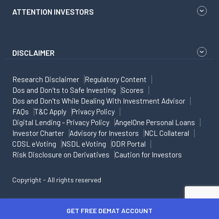
ATTENTION INVESTORS
DISCLAIMER
Research Disclaimer
Regulatory Content
Dos and Don'ts to Safe Investing
Scores
Dos and Don'ts While Dealing With Investment Advisor
FAQs
T&C Apply
Privacy Policy
Digital Lending - Privacy Policy
AngelOne Personal Loans
Investor Charter
Advisory for Investors
NCL Collateral
CDSL eVoting
NSDL eVoting
ODR Portal
Risk Disclosure on Derivatives
Caution for Investors
Copyright - All rights reserved
GET FREE DEMAT ACCOUNT