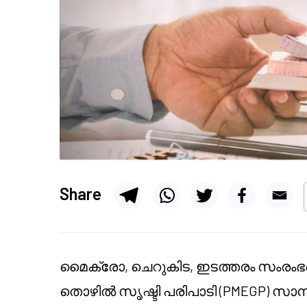
Share
മൈക്രോ, ചെറുകിട, ഇടത്തരം സംരംഭങ്
തൊഴിൽ സൃഷ്ടി പരിപാടി (PMEGP) സാമ്