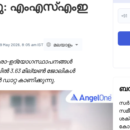
ന്നു: എംഎസ്എംഇ
+91
മലയാളം
9 May 2026, 8:05 am IST
്രോ-ഉദ്യോഗസ്ഥാപനങ്ങൾ
ളവിൽ 3.63 മില്യൺ ജോലികൾ
ാറ്റ കാണിക്കുന്നു.
ബന
സർക
സമീപ
ശക്ത
കോട