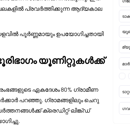
ഗ്ല
ലകളിൽ പ്രവർത്തിക്കുന്ന ആദ്യകാല
ടാ
യൂണ
ലയളവിൽ പൂർണ്ണമായും ഉപയോഗിച്ചതായി
മ്യ
രിഭാഗം യൂണിറ്റുകൾക്ക്
മാർക്
 സംരംഭങ്ങളുടെ ഏകദേശം 80% ഗ്രാമീണ
ടാ
്കാർ പറഞ്ഞു. ഗ്രാമങ്ങളിലും ചെറു
ഗവൺ
്തനങ്ങൾക്ക് ക്രെഡിറ്റ്-ലിങ്ക്ഡ്
ിച്ചു.