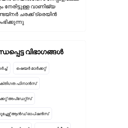
ം നേരിട്ടുള്ള വാണിജ്യ
െയ്‌നർ ചരക്ക് ട്രെയിൻ
ിക്കുന്നു
ധപ്പെട്ട വിഭാഗങ്ങൾ
ച്ച്
ഷെയർ മാർക്കറ്റ്
യക്തിഗത ഫിനാൻസ്
്കറ്റ് അപ്‌ഡേറ്റ്സ്
ൂച്ചേഴ്സ് ആൻഡ് ഓപ്ഷൻസ്