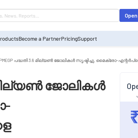
Open
roducts
Become a Partner
Pricing
Support
PMEGP പദ്ധതി 3.6 മില്യൺ ജോലികൾ സൃഷ്ടിച്ചു, മൈക്രോ-എന്റർപ
6 മില്യൺ ജോലികൾ
Ope
ോ-
ളെ