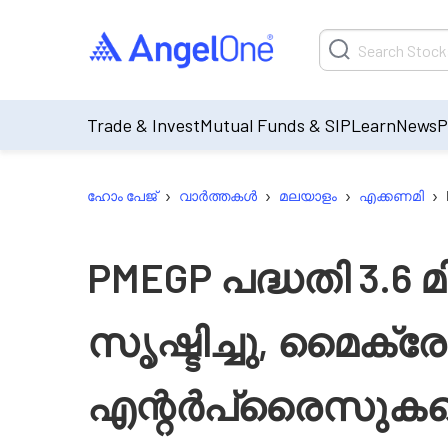
Trade & Invest
Mutual Funds & SIP
Learn
News
P
›
›
›
›
ഹോം പേജ്
വാർത്തകൾ
മലയാളം
എക്കണമി
PMEGP പദ്ധതി 3.
സൃഷ്ടിച്ചു, മൈക്ര
എന്റർപ്രൈസുക