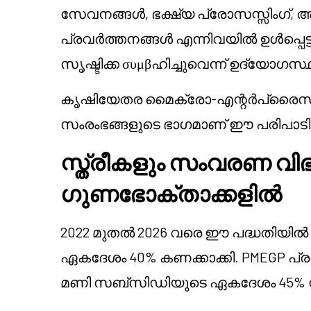
സേവനങ്ങൾ, ഭക്ഷ്യ പ്രോസസ്സിംഗ്, അറ്
പ്രവർത്തനങ്ങൾ എന്നിവയിൽ ഉൾപ്പെട്
സൃഷ്ടിക്ക συμβഹിച്ചുവെന്ന് ഉദ്യോഗസ
കൃഷിയേതര മൈക്രോ-എന്റർപ്രൈസ് 
സംരംഭങ്ങളുടെ ഭാഗമാണ് ഈ പരിപാടി
സ്ത്രീകളും സംവരണ വി
ഗുണഭോക്താക്കളിൽ
2022 മുതൽ 2026 വരെ ഈ പദ്ധതിയിൽ 
ഏകദേശം 40% കണക്കാക്കി. PMEGP പ്ര
മണി സബ്സിഡിയുടെ ഏകദേശം 45% സ്ത