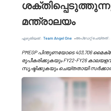
ശക്തിപ്പെടുത്തു
മന്ത്രാലയം
Team Angel One
അപ്‌ഡേറ്റ് ചെയ്തത്::
എഴുതിയത്::
PMEGP പിന്തുണയോടെ 403,706 മൈക
രൂപീകരിക്കുകയും FY22-FY26 കാലയ
സൃഷ്ടിക്കുകയും ചെയ്തതായി സർക്കാർ ഡ