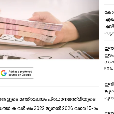
കോമ
ഏകദ
എടി
മാറ്
ഇന്ത
ഇടപ
സമാ
50%
ഇവി
ജൂല
മുൻ
ങളുടെ മന്ത്രാലയം പ്രധാനമന്ത്രിയുടെ
പത്തിക വർഷം 2022 മുതൽ 2026 വരെ 15-ാം
ഇന്