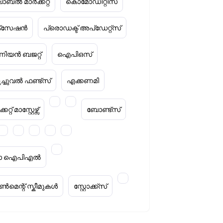
ോബൽ മാർക്കറ്റ്
കൊമോഡിറ്റീസ്
ക്‌സേഷൻ
പ്രൊഡക്ട് അപ്‌ഡേറ്റ്സ്
ിയൻ ബജറ്റ്
ഐപിഒസ്
ൂച്ചുവൽ ഫണ്ട്സ്
എക്കണമി
കറ്റ് മാസ്റ്റേഴ്സ്
ബോണ്ട്സ്
റ്റാ ഐപിഎൽ
മെന്റ് സ്കീമുകൾ
സ്റ്റോക്ക്‌സ്