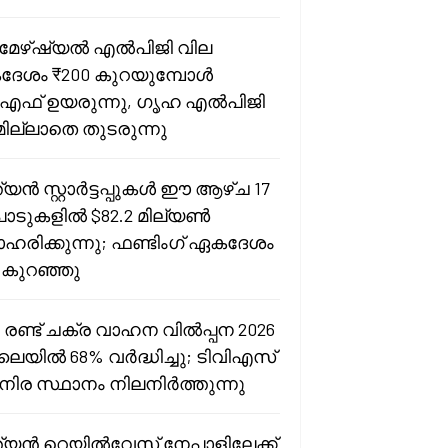
േഴ്ഷ്യൽ എൽപിജി വില
േശം ₹200 കുറയുമ്പോൾ
എഫ് ഉയരുന്നു, ഗൃഹ എൽപിജി
റമില്ലാതെ തുടരുന്നു
്യൻ സ്റ്റാർട്ടപ്പുകൾ ഈ ആഴ്ച 17
ാടുകളിൽ $82.2 മില്യൺ
ഹരിക്കുന്നു; ഫണ്ടിംഗ് ഏകദേശം
 കുറഞ്ഞു
 രണ്ട് ചക്ര വാഹന വിൽപ്പന 2026
ൈയിൽ 68% വർദ്ധിച്ചു; ടിവിഎസ്
നിര സ്ഥാനം നിലനിർത്തുന്നു
ത്യൻ റെയിൽവേസ് നേപ്പാളിലേക്ക്