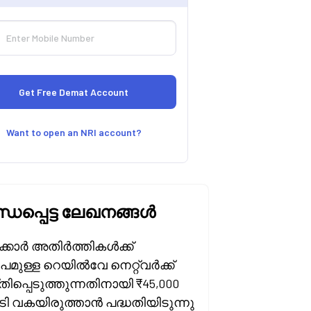
Want to open an NRI account?
്ധപ്പെട്ട ലേഖനങ്ങൾ
്കാർ അതിർത്തികൾക്ക്
മുള്ള റെയിൽവേ നെറ്റ്‌വർക്ക്
ിപ്പെടുത്തുന്നതിനായി ₹45,000
ി വകയിരുത്താൻ പദ്ധതിയിടുന്നു