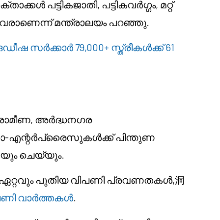
കൾ പട്ടികജാതി, പട്ടികവർഗ്ഗം, മറ്റ്
്ടവരാണെന്ന് മന്ത്രാലയം പറഞ്ഞു.
ഒഡീഷ സർക്കാർ 79,000+ സ്ത്രീകൾക്ക് 61
ഗ്രാമീണ, അർദ്ധനഗര
ോ-എന്റർപ്രൈസുകൾക്ക് പിന്തുണ
യും ചെയ്യും.
ക. ഏറ്റവും പുതിയ വിപണി പ്രവണതകൾ,洞
ിപണി വാർത്തകൾ
.