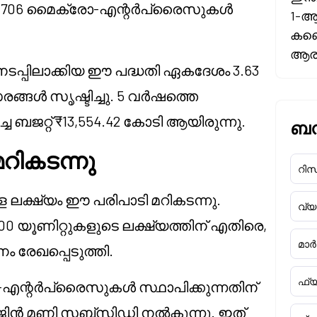
3,706 മൈക്രോ-എന്റർപ്രൈസുകൾ
1-ആ
കണ്ട
ആരംഭ
ടപ്പിലാക്കിയ ഈ പദ്ധതി ഏകദേശം 3.63
ങൾ സൃഷ്ടിച്ചു. 5 വർഷത്തെ
ബജറ്റ് ₹13,554.42 കോടി ആയിരുന്നു.
ബന്
മറികടന്നു
റിസർ
ള്ള ലക്ഷ്യം ഈ പരിപാടി മറികടന്നു.
വ്
0 യൂണിറ്റുകളുടെ ലക്ഷ്യത്തിന് എതിരെ,
മാർക
ം രേഖപ്പെടുത്തി.
ഫ്യ
എന്റർപ്രൈസുകൾ സ്ഥാപിക്കുന്നതിന്
മാർജിൻ മണി സബ്സിഡി നൽകുന്നു. ഇത്