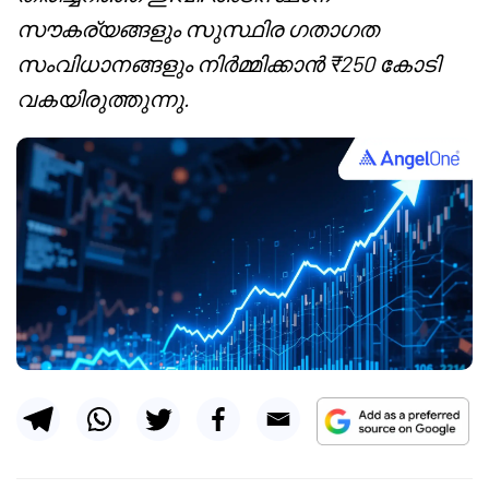
സൗകര്യങ്ങളും സുസ്ഥിര ഗതാഗത
സംവിധാനങ്ങളും നിർമ്മിക്കാൻ ₹250 കോടി
വകയിരുത്തുന്നു.