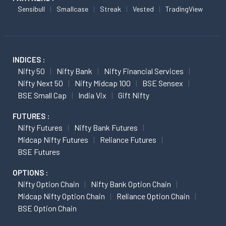
Sensibull
Smallcase
Streak
Vested
TradingView
INDICES :
Nifty 50
Nifty Bank
Nifty Financial Services
Nifty Next 50
Nifty Midcap 100
BSE Sensex
BSE Small Cap
India Vix
Gift Nifty
FUTURES :
Nifty Futures
Nifty Bank Futures
Midcap Nifty Futures
Reliance Futures
BSE Futures
OPTIONS :
Nifty Option Chain
Nifty Bank Option Chain
Midcap Nifty Option Chain
Reliance Option Chain
BSE Option Chain