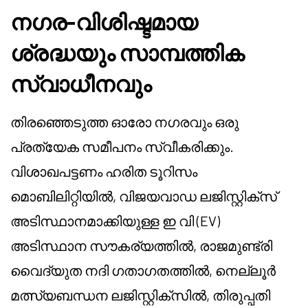
നഗര-വിശിഷ്ടമായ
ശ്രദ്ധയും സാമ്പത്തിക
സ്വാധീനവും
തിരഞ്ഞെടുത്ത ഓരോ നഗരവും ഒരു
പ്രത്യേക സമീപനം സ്വീകരിക്കും.
വിശാഖപട്ടണം ഹരിത ടൂറിസം
മൊബിലിറ്റിയിൽ, വിജയവാഡ ലജിസ്റ്റിക്സ്
അടിസ്ഥാനമാക്കിയുള്ള ഇ വി (EV)
അടിസ്ഥാന സൗകര്യത്തിൽ, രാജമുണ്ട്രി
വൈദ്യുത നദി ഗതാഗതത്തിൽ, നെല്ലൂർ
മത്സ്യബന്ധന ലജിസ്റ്റിക്സിൽ, തിരുപ്പതി