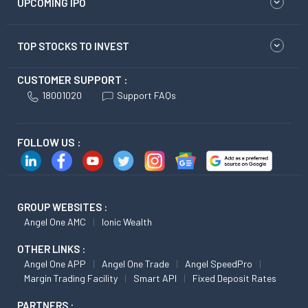
UPCOMING IPO
TOP STOCKS TO INVEST
CUSTOMER SUPPORT :
18001020
Support FAQs
FOLLOW US :
GROUP WEBSITES :
Angel One AMC
Ionic Wealth
OTHER LINKS :
Angel One APP
Angel One Trade
Angel SpeedPro
Margin Trading Facility
Smart API
Fixed Deposit Rates
PARTNERS :