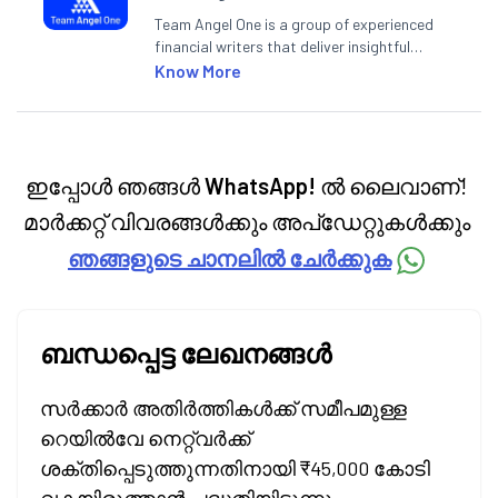
Team Angel One is a group of experienced
financial writers that deliver insightful
articles on the stock market, IPO, economy,
Know More
personal finance, commodities and related
categories.
ഇപ്പോൾ ഞങ്ങൾ
WhatsApp!
ൽ ലൈവാണ്!
മാർക്കറ്റ് വിവരങ്ങൾക്കും അപ്‌ഡേറ്റുകൾക്കും
ഞങ്ങളുടെ ചാനലിൽ ചേർക്കുക
ബന്ധപ്പെട്ട ലേഖനങ്ങൾ
സർക്കാർ അതിർത്തികൾക്ക് സമീപമുള്ള
റെയിൽവേ നെറ്റ്‌വർക്ക്
ശക്തിപ്പെടുത്തുന്നതിനായി ₹45,000 കോടി
വകയിരുത്താൻ പദ്ധതിയിടുന്നു