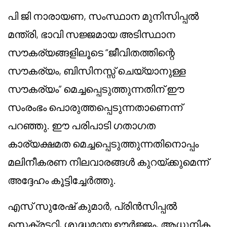
പി ജി നാരായണ, സംസ്ഥാന മുനിസിപ്പൽ
മന്ത്രി, ഭാവി സജ്ജമായ അടിസ്ഥാന
സൗകര്യങ്ങളിലൂടെ “ജീവിതത്തിന്റെ
സൗകര്യം, ബിസിനസ്സ് ചെയ്യാനുള്ള
സൗകര്യം” മെച്ചപ്പെടുത്തുന്നതിന് ഈ
സംരംഭം പൊരുത്തപ്പെടുന്നതാണെന്ന്
പറഞ്ഞു. ഈ പരിപാടി ഗതാഗത
കാര്യക്ഷമത മെച്ചപ്പെടുത്തുന്നതിനൊപ്പം
മലിനീകരണ നിലവാരങ്ങൾ കുറയ്ക്കുമെന്ന്
അദ്ദേഹം കൂട്ടിച്ചേർത്തു.
എസ് സുരേഷ് കുമാർ, പ്രിൻസിപ്പൽ
സെക്രട്ടറി, ശുദ്ധമായ ഊർജ്ജം, ആധുനിക