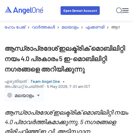
Open Demat Account
›
›
›
›
ഹോം പേജ്
വാർത്തകൾ
മലയാളം
എക്കണമി
ആന്ധ്രാപ്ര
ആന്ധ്രാപ്രദേശ് ഇലക്ട്രിക് മൊബിലിറ്റി
നയം 4.0 പ്രകാരം 5 ഇ-മൊബിലിറ്റി
നഗരങ്ങളെ അറിയിക്കുന്നു
എഴുതിയത്::
Team Angel One
അപ്‌ഡേറ്റ് ചെയ്തത്::
5 May 2026, 7:01 am IST
മലയാളം
ആന്ധ്രാപ്രദേശ് ഇലക്ട്രിക് മൊബിലിറ്റി നയം
4.0 പ്രാവർത്തികമാക്കുന്നു, 5 നഗരങ്ങളെ
തിരിച്ചറിഞ്ഞ് ഇ.വി. അടിസ്ഥാന