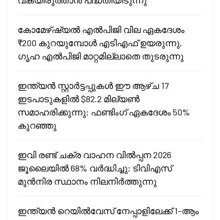
കോമേഴ്ഷ്യൽ എൽപിജി വില ഏകദേശം
₹200 കുറയുമ്പോൾ എടിഎഫ് ഉയരുന്നു,
ഗൃഹ എൽപിജി മാറ്റമില്ലാതെ തുടരുന്നു
ഇന്ത്യൻ സ്റ്റാർട്ടപ്പുകൾ ഈ ആഴ്ച 17
ഇടപാടുകളിൽ $82.2 മില്യൺ
സമാഹരിക്കുന്നു; ഫണ്ടിംഗ് ഏകദേശം 50%
കുറഞ്ഞു
ഇവി രണ്ട് ചക്ര വാഹന വിൽപ്പന 2026
ജൂലൈയിൽ 68% വർദ്ധിച്ചു; ടിവിഎസ്
മുൻനിര സ്ഥാനം നിലനിർത്തുന്നു
ഇന്ത്യൻ റെയിൽവേസ് നേപ്പാളിലേക്ക് 1-ആം