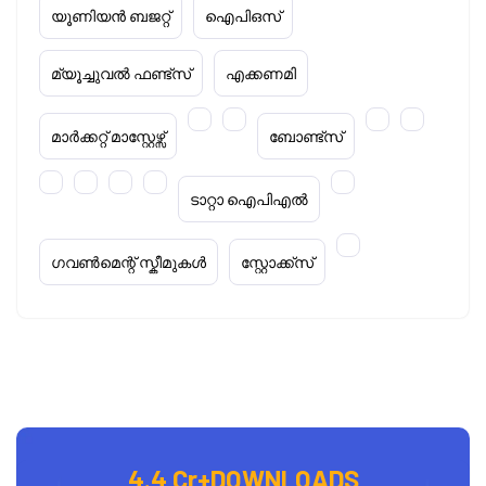
യൂണിയൻ ബജറ്റ്
ഐപിഒസ്
മ്യൂച്ചുവൽ ഫണ്ട്സ്
എക്കണമി
മാർക്കറ്റ് മാസ്റ്റേഴ്സ്
ബോണ്ട്സ്
ടാറ്റാ ഐപിഎൽ
ഗവൺമെന്റ് സ്കീമുകൾ
സ്റ്റോക്ക്‌സ്
4.4 Cr+
DOWNLOADS