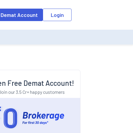
o the input field, the suggestion list will be updated as per the keyw
 Demat Account
Login
n Free Demat Account!
Join our 3.5 Cr+ happy customers