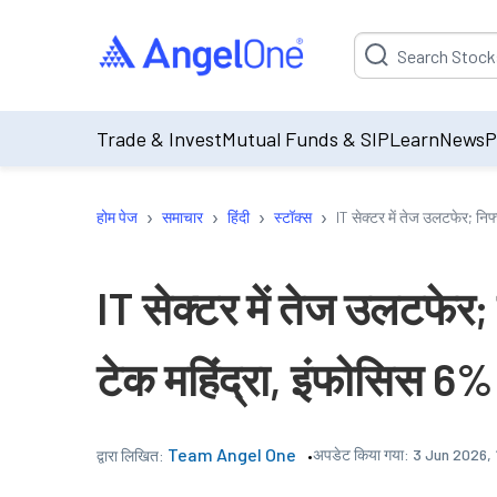
Suggestion will be p
Trade & Invest
Mutual Funds & SIP
Learn
News
P
›
›
›
›
होम पेज
समाचार
हिंदी
स्टॉक्स
IT सेक्टर में तेज उलटफेर; नि
IT सेक्टर में तेज उलटफेर
टेक महिंद्रा, इंफोसिस 6%
Team Angel One
अपडेट किया गया:
3 Jun 2026, 
द्वारा लिखित: