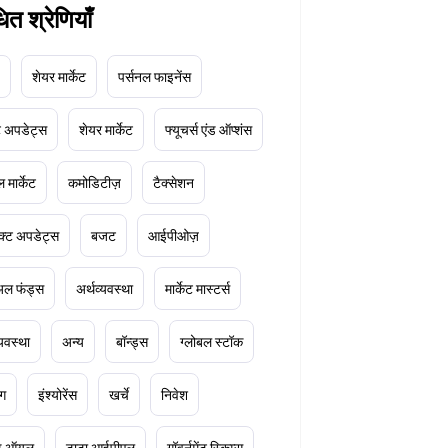
धित श्रेणियाँ
शेयर मार्केट
पर्सनल फाइनेंस
ेट अपडेट्स
शेयर मार्केट
फ्यूचर्स एंड ऑप्शंस
 मार्केट
कमोडिटीज़
टैक्सेशन
क्ट अपडेट्स
बजट
आईपीओज़
ुअल फंड्स
अर्थव्यवस्था
मार्केट मास्टर्स
्यवस्था
अन्य
बॉन्ड्स
ग्लोबल स्टॉक
ंग
इंश्योरेंस
खर्चे
निवेश
ूड ऑयल
टाटा आईपीएल
गॉवर्नमेंट स्किम्स