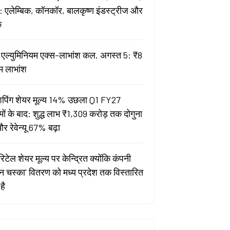
 एलेम्बिक, कॉनकॉर, बालकृष्ण इंडस्ट्रीज और
क
ता एल्युमिनियम एक्स-लाभांश कल, अगस्त 5: ₹8
म लाभांश
पिंग शेयर मूल्य 14% उछला Q1 FY27
मों के बाद: शुद्ध लाभ ₹1,309 करोड़ तक दोगुना
र रेवेन्यू 67% बढ़ा
िटेल शेयर मूल्य पर केन्द्रित क्योंकि कंपनी
यन चस्का' वितरण को मध्य प्रदेश तक विस्तारित
है