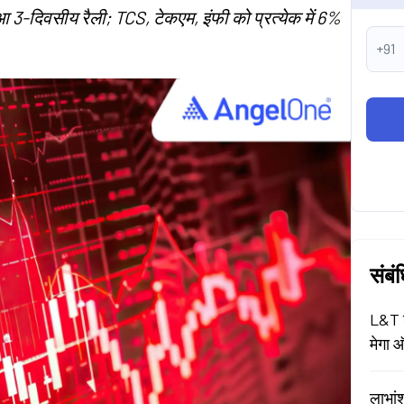
ुआ 3-दिवसीय रैली; TCS, टेकएम, इंफी को प्रत्येक में 6%
+91
संबं
L&T श
मेगा ऑ
लाभां