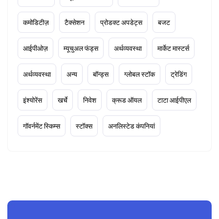
कमोडिटीज़
टैक्सेशन
प्रोडक्ट अपडेट्स
बजट
आईपीओज़
म्यूचुअल फंड्स
अर्थव्यवस्था
मार्केट मास्टर्स
अर्थव्यवस्था
अन्य
बॉन्ड्स
ग्लोबल स्टॉक
ट्रेडिंग
इंश्योरेंस
खर्चे
निवेश
क्रूड ऑयल
टाटा आईपीएल
गॉवर्नमेंट स्किम्स
स्टॉक्स
अनलिस्टेड कंपनियां