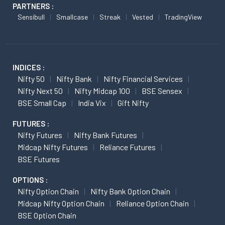
PARTNERS :
Sensibull
Smallcase
Streak
Vested
TradingView
INDICES :
Nifty 50
Nifty Bank
Nifty Financial Services
Nifty Next 50
Nifty Midcap 100
BSE Sensex
BSE Small Cap
India Vix
Gift Nifty
FUTURES :
Nifty Futures
Nifty Bank Futures
Midcap Nifty Futures
Reliance Futures
BSE Futures
OPTIONS :
Nifty Option Chain
Nifty Bank Option Chain
Midcap Nifty Option Chain
Reliance Option Chain
BSE Option Chain