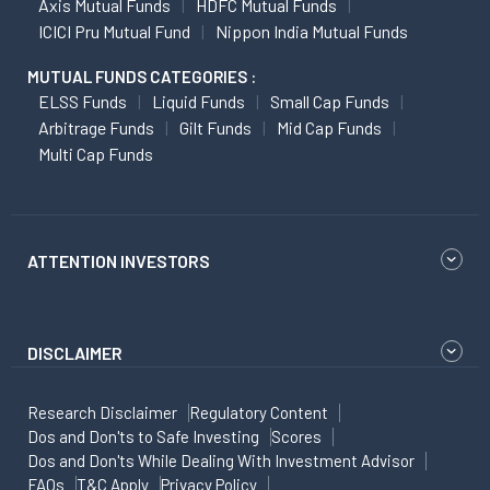
Axis Mutual Funds
HDFC Mutual Funds
ICICI Pru Mutual Fund
Nippon India Mutual Funds
MUTUAL FUNDS CATEGORIES :
ELSS Funds
Liquid Funds
Small Cap Funds
Arbitrage Funds
Gilt Funds
Mid Cap Funds
Multi Cap Funds
ATTENTION INVESTORS
DISCLAIMER
Research Disclaimer
Regulatory Content
Dos and Don'ts to Safe Investing
Scores
Dos and Don'ts While Dealing With Investment Advisor
FAQs
T&C Apply
Privacy Policy