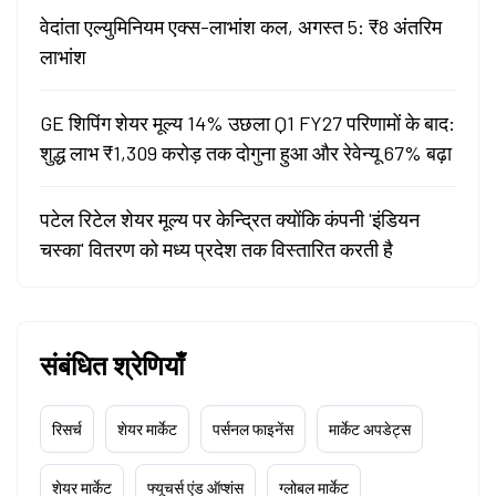
वेदांता एल्युमिनियम एक्स-लाभांश कल, अगस्त 5: ₹8 अंतरिम
लाभांश
GE शिपिंग शेयर मूल्य 14% उछला Q1 FY27 परिणामों के बाद:
शुद्ध लाभ ₹1,309 करोड़ तक दोगुना हुआ और रेवेन्यू 67% बढ़ा
पटेल रिटेल शेयर मूल्य पर केन्द्रित क्योंकि कंपनी 'इंडियन
चस्का' वितरण को मध्य प्रदेश तक विस्तारित करती है
संबंधित श्रेणियाँ
रिसर्च
शेयर मार्केट
पर्सनल फाइनेंस
मार्केट अपडेट्स
शेयर मार्केट
फ्यूचर्स एंड ऑप्शंस
ग्लोबल मार्केट