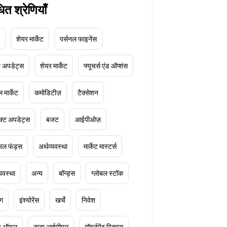
धित श्रेणियाँ
शेयर मार्केट
पर्सनल फाइनेंस
ेट अपडेट्स
शेयर मार्केट
फ्यूचर्स एंड ऑप्शंस
 मार्केट
कमोडिटीज़
टैक्सेशन
क्ट अपडेट्स
बजट
आईपीओज़
ुअल फंड्स
अर्थव्यवस्था
मार्केट मास्टर्स
्यवस्था
अन्य
बॉन्ड्स
ग्लोबल स्टॉक
ंग
इंश्योरेंस
खर्चे
निवेश
ूड ऑयल
टाटा आईपीएल
गॉवर्नमेंट स्किम्स