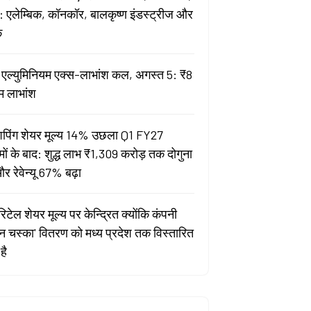
 एलेम्बिक, कॉनकॉर, बालकृष्ण इंडस्ट्रीज और
क
ता एल्युमिनियम एक्स-लाभांश कल, अगस्त 5: ₹8
म लाभांश
पिंग शेयर मूल्य 14% उछला Q1 FY27
मों के बाद: शुद्ध लाभ ₹1,309 करोड़ तक दोगुना
र रेवेन्यू 67% बढ़ा
िटेल शेयर मूल्य पर केन्द्रित क्योंकि कंपनी
यन चस्का' वितरण को मध्य प्रदेश तक विस्तारित
है