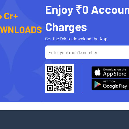
Enjoy ₹0 Accoun
4 Cr+
Charges
OWNLOADS
Get the link to download the App