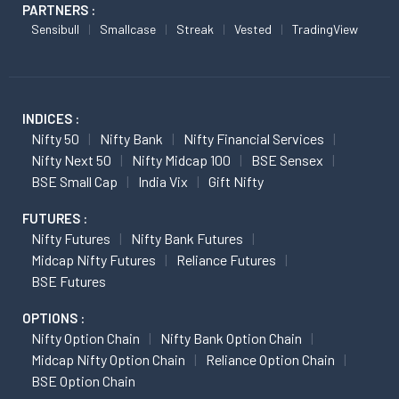
PARTNERS :
Sensibull
Smallcase
Streak
Vested
TradingView
INDICES :
Nifty 50
Nifty Bank
Nifty Financial Services
Nifty Next 50
Nifty Midcap 100
BSE Sensex
BSE Small Cap
India Vix
Gift Nifty
FUTURES :
Nifty Futures
Nifty Bank Futures
Midcap Nifty Futures
Reliance Futures
BSE Futures
OPTIONS :
Nifty Option Chain
Nifty Bank Option Chain
Midcap Nifty Option Chain
Reliance Option Chain
BSE Option Chain