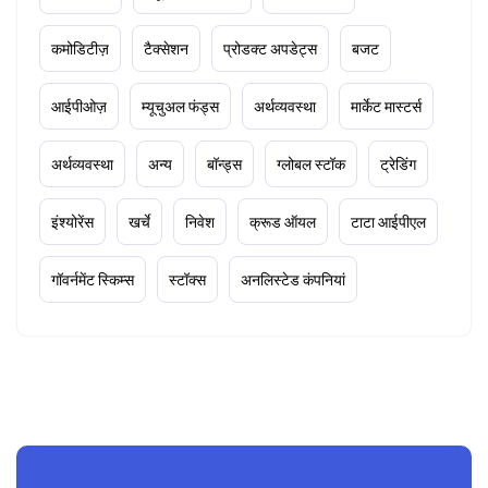
कमोडिटीज़
टैक्सेशन
प्रोडक्ट अपडेट्स
बजट
आईपीओज़
म्यूचुअल फंड्स
अर्थव्यवस्था
मार्केट मास्टर्स
अर्थव्यवस्था
अन्य
बॉन्ड्स
ग्लोबल स्टॉक
ट्रेडिंग
इंश्योरेंस
खर्चे
निवेश
क्रूड ऑयल
टाटा आईपीएल
गॉवर्नमेंट स्किम्स
स्टॉक्स
अनलिस्टेड कंपनियां