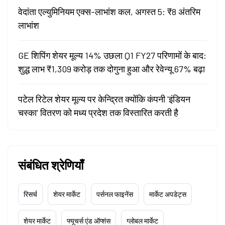
वेदांता एल्युमिनियम एक्स-लाभांश कल, अगस्त 5: ₹8 अंतरिम
लाभांश
GE शिपिंग शेयर मूल्य 14% उछला Q1 FY27 परिणामों के बाद:
शुद्ध लाभ ₹1,309 करोड़ तक दोगुना हुआ और रेवेन्यू 67% बढ़ा
पटेल रिटेल शेयर मूल्य पर केन्द्रित क्योंकि कंपनी 'इंडियन
चस्का' वितरण को मध्य प्रदेश तक विस्तारित करती है
संबंधित श्रेणियाँ
रिसर्च
शेयर मार्केट
पर्सनल फाइनेंस
मार्केट अपडेट्स
शेयर मार्केट
फ्यूचर्स एंड ऑप्शंस
ग्लोबल मार्केट