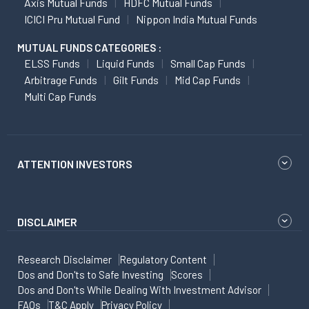
Axis Mutual Funds
HDFC Mutual Funds
ICICI Pru Mutual Fund
Nippon India Mutual Funds
MUTUAL FUNDS CATEGORIES :
ELSS Funds
Liquid Funds
Small Cap Funds
Arbitrage Funds
Gilt Funds
Mid Cap Funds
Multi Cap Funds
ATTENTION INVESTORS
DISCLAIMER
Research Disclaimer
Regulatory Content
Dos and Don'ts to Safe Investing
Scores
Dos and Don'ts While Dealing With Investment Advisor
FAQs
T&C Apply
Privacy Policy