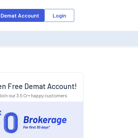
o the input field, the suggestion list will be updated as per the keyw
 Demat Account
Login
n Free Demat Account!
Join our 3.5 Cr+ happy customers