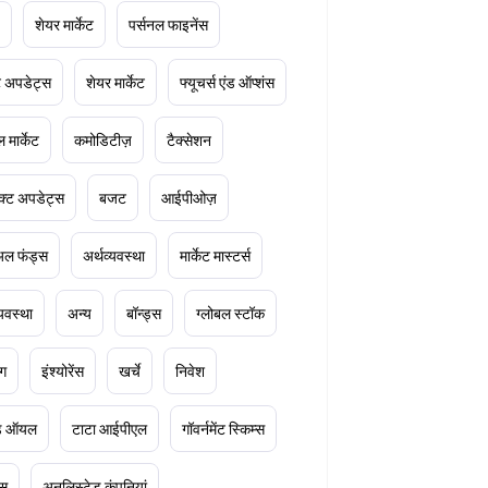
शेयर मार्केट
पर्सनल फाइनेंस
ेट अपडेट्स
शेयर मार्केट
फ्यूचर्स एंड ऑप्शंस
 मार्केट
कमोडिटीज़
टैक्सेशन
क्ट अपडेट्स
बजट
आईपीओज़
ुअल फंड्स
अर्थव्यवस्था
मार्केट मास्टर्स
्यवस्था
अन्य
बॉन्ड्स
ग्लोबल स्टॉक
ंग
इंश्योरेंस
खर्चे
निवेश
ूड ऑयल
टाटा आईपीएल
गॉवर्नमेंट स्किम्स
्स
अनलिस्टेड कंपनियां