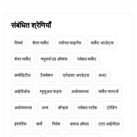
संबंधित श्रेणियाँ
रिसर्च
शेयर मार्केट
पर्सनल फाइनेंस
मार्केट अपडेट्स
शेयर मार्केट
फ्यूचर्स एंड ऑप्शंस
ग्लोबल मार्केट
कमोडिटीज़
टैक्सेशन
प्रोडक्ट अपडेट्स
बजट
आईपीओज़
म्यूचुअल फंड्स
अर्थव्यवस्था
मार्केट मास्टर्स
अर्थव्यवस्था
अन्य
बॉन्ड्स
ग्लोबल स्टॉक
ट्रेडिंग
इंश्योरेंस
खर्चे
निवेश
क्रूड ऑयल
टाटा आईपीएल