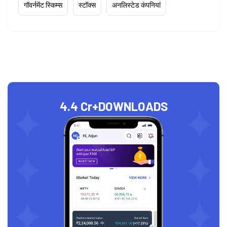
गॉवर्नमेंट स्किम्स
स्टॉक्स
अनलिस्टेड कंपनियां
4.4 Cr+
DOWNLOADS