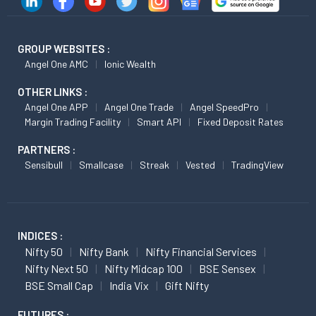
GROUP WEBSITES :
Angel One AMC
Ionic Wealth
OTHER LINKS :
Angel One APP
Angel One Trade
Angel SpeedPro
Margin Trading Facility
Smart API
Fixed Deposit Rates
PARTNERS :
Sensibull
Smallcase
Streak
Vested
TradingView
INDICES :
Nifty 50
Nifty Bank
Nifty Financial Services
Nifty Next 50
Nifty Midcap 100
BSE Sensex
BSE Small Cap
India Vix
Gift Nifty
FUTURES :