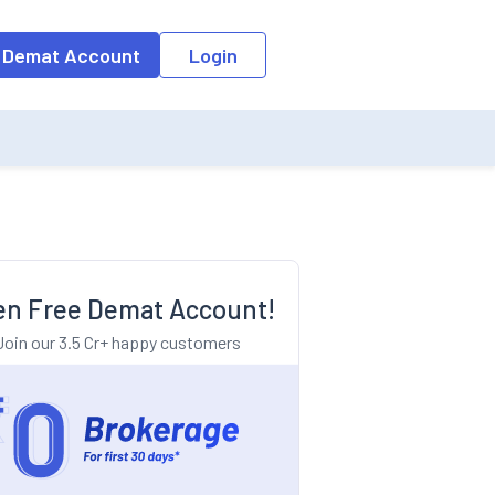
o the input field, the suggestion list will be updated as per the keyw
 Demat Account
Login
n Free Demat Account!
Join our 3.5 Cr+ happy customers