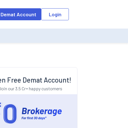
o the input field, the suggestion list will be updated as per the keyw
 Demat Account
Login
n Free Demat Account!
Join our 3.5 Cr+ happy customers