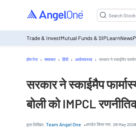
Suggestion will be p
Trade & Invest
Mutual Funds & SIP
Learn
News
P
›
›
›
›
होम पेज
समाचार
हिंदी
अर्थव्यवस्था
सरकार ने स्काईमैप फार्म
सरकार ने स्काईमैप फार्मा
बोली को IMPCL रणनीतिक ब
Team Angel One
अपडेट किया गया:
28 May 2026
द्वारा लिखित: