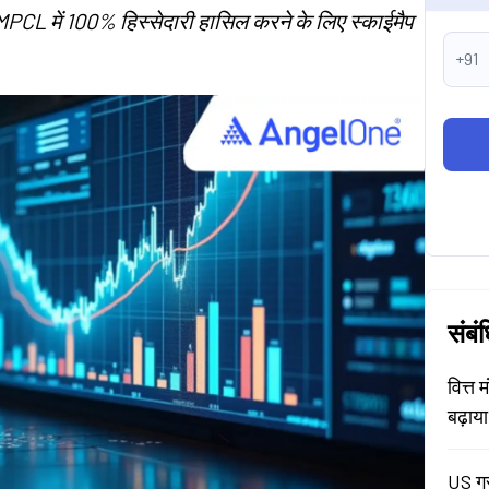
CL में 100% हिस्सेदारी हासिल करने के लिए स्काईमैप
+91
संबं
वित्त 
बढ़ाय
US ग्