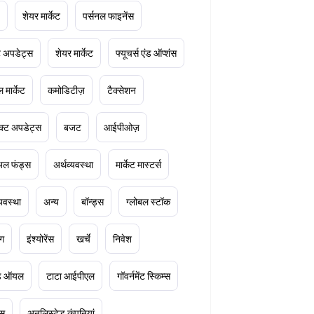
शेयर मार्केट
पर्सनल फाइनेंस
ेट अपडेट्स
शेयर मार्केट
फ्यूचर्स एंड ऑप्शंस
 मार्केट
कमोडिटीज़
टैक्सेशन
क्ट अपडेट्स
बजट
आईपीओज़
ुअल फंड्स
अर्थव्यवस्था
मार्केट मास्टर्स
्यवस्था
अन्य
बॉन्ड्स
ग्लोबल स्टॉक
ंग
इंश्योरेंस
खर्चे
निवेश
ूड ऑयल
टाटा आईपीएल
गॉवर्नमेंट स्किम्स
्स
अनलिस्टेड कंपनियां