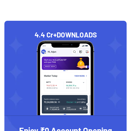
4.4 Cr+
DOWNLOADS
Enjoy ₹0 Account Opening