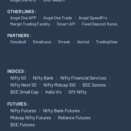
OTHER LINKS :
Angel One APP
Angel One Trade
Angel SpeedPro
Margin Trading Facility
Smart API
Fixed Deposit Rates
PARTNERS :
Sensibull
Smallcase
Streak
Vested
TradingView
INDICES :
Nifty 50
Nifty Bank
Nifty Financial Services
Nifty Next 50
Nifty Midcap 100
BSE Sensex
BSE Small Cap
India Vix
Gift Nifty
FUTURES :
Nifty Futures
Nifty Bank Futures
Midcap Nifty Futures
Reliance Futures
BSE Futures