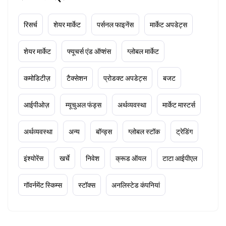
रिसर्च
शेयर मार्केट
पर्सनल फाइनेंस
मार्केट अपडेट्स
शेयर मार्केट
फ्यूचर्स एंड ऑप्शंस
ग्लोबल मार्केट
कमोडिटीज़
टैक्सेशन
प्रोडक्ट अपडेट्स
बजट
आईपीओज़
म्यूचुअल फंड्स
अर्थव्यवस्था
मार्केट मास्टर्स
अर्थव्यवस्था
अन्य
बॉन्ड्स
ग्लोबल स्टॉक
ट्रेडिंग
इंश्योरेंस
खर्चे
निवेश
क्रूड ऑयल
टाटा आईपीएल
गॉवर्नमेंट स्किम्स
स्टॉक्स
अनलिस्टेड कंपनियां