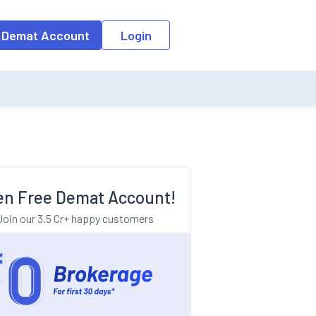
o the input field, the suggestion list will be updated as per the keyw
 Demat Account
Login
n Free Demat Account!
Join our 3.5 Cr+ happy customers