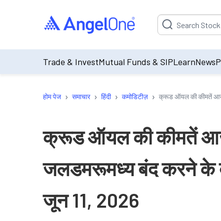
Suggestion will be p
Trade & Invest
Mutual Funds & SIP
Learn
News
P
›
›
›
›
होम पेज
समाचार
हिंदी
कमोडिटीज़
क्रूड ऑयल की कीमतें आज ब
क्रूड ऑयल की कीमतें आज बढ
जलडमरूमध्य बंद करने के ब
जून 11, 2026