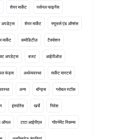
शेयर मार्केट
पर्सनल फाइनेंस
ेट अपडेट्स
शेयर मार्केट
फ्यूचर्स एंड ऑप्शंस
 मार्केट
कमोडिटीज़
टैक्सेशन
क्ट अपडेट्स
बजट
आईपीओज़
ुअल फंड्स
अर्थव्यवस्था
मार्केट मास्टर्स
्यवस्था
अन्य
बॉन्ड्स
ग्लोबल स्टॉक
ंग
इंश्योरेंस
खर्चे
निवेश
ूड ऑयल
टाटा आईपीएल
गॉवर्नमेंट स्किम्स
्स
अनलिस्टेड कंपनियां