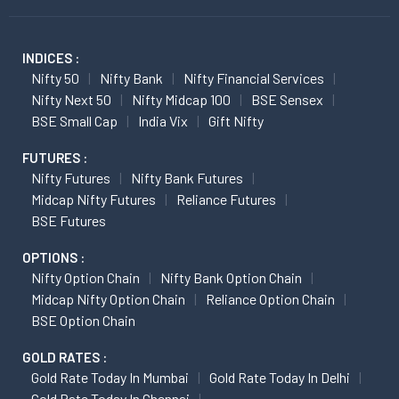
INDICES :
Nifty 50
Nifty Bank
Nifty Financial Services
Nifty Next 50
Nifty Midcap 100
BSE Sensex
BSE Small Cap
India Vix
Gift Nifty
FUTURES :
Nifty Futures
Nifty Bank Futures
Midcap Nifty Futures
Reliance Futures
BSE Futures
OPTIONS :
Nifty Option Chain
Nifty Bank Option Chain
Midcap Nifty Option Chain
Reliance Option Chain
BSE Option Chain
GOLD RATES :
Gold Rate Today In Mumbai
Gold Rate Today In Delhi
Gold Rate Today In Chennai