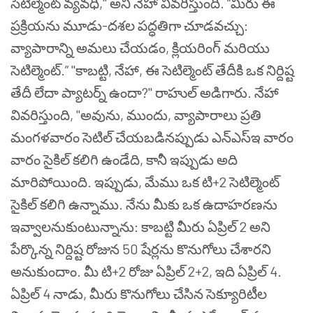
సెటిల్మెంట్ వ్యవధి," అని నెహా వివరిస్తుంది. “మీరు ఈ
ప్రక్రియను మూడు-దశల పద్ధతిగా చూడవచ్చు:
వ్యాపారాన్ని అమలు చేయడం, క్లియరింగ్ మరియు
సెటిల్మెంట్.”
"కాబట్టి, నేహా, ఈ సెటిల్మెంట్ తేదీకి ఒక నిర్దిష్ట
తేదీ లేదా ప్యాటర్న్ ఉందా?" రాహుల్ అడిగారు. నేహా
వివరిస్తుంది, "అవును, ముందు, వ్యాపారాలు ప్రతి
మంగళవారం సెటిల్ చేయబడినప్పుడు ఎన్ఎస్ఇ వారం
వారం సైకిల్ కలిగి ఉండేది, కానీ ఇప్పుడు అది
మారిపోయింది. ఇప్పుడు, మేము ఒక టి+2 సెటిల్మెంట్
సైకిల్ కలిగి ఉన్నాము. నేను మీకు ఒక ఉదాహరణను
ఇవ్వాలనుకుంటున్నాను: కాబట్టి మీరు ఏప్రిల్ 2 అని
పేర్కొన్న నిర్దిష్ట రోజున 50 షేర్లను కొనుగోలు చేశారని
అనుకుందాం. మీ టి+2 రోజు ఏప్రిల్ 2+2, ఇది ఏప్రిల్ 4.
ఏప్రిల్ 4 నాడు, మీరు కొనుగోలు చేసిన సెక్యూరిటీల