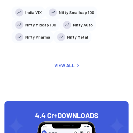
India VIX
Nifty Smallcap 100
Nifty Midcap 100
Nifty Auto
Nifty Pharma
Nifty Metal
VIEW ALL
4.4 Cr+
DOWNLOADS