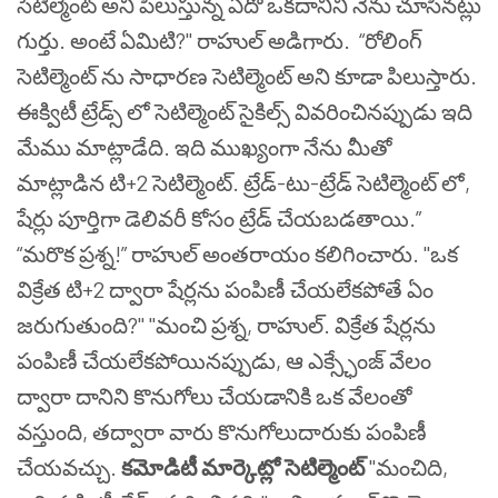
సెటిల్మెంట్ అని పిలుస్తున్న ఏదో ఒకదానిని నేను చూసినట్లు
గుర్తు. అంటే ఏమిటి?" రాహుల్‌ అడిగారు.
“రోలింగ్
సెటిల్మెంట్ ను సాధారణ సెటిల్మెంట్ అని కూడా పిలుస్తారు.
ఈక్విటీ ట్రేడ్స్ లో సెటిల్మెంట్ సైకిల్స్ వివరించినప్పుడు ఇది
మేము మాట్లాడేది. ఇది ముఖ్యంగా నేను మీతో
మాట్లాడిన టి+2 సెటిల్మెంట్. ట్రేడ్-టు-ట్రేడ్ సెటిల్మెంట్ లో,
షేర్లు పూర్తిగా డెలివరీ కోసం ట్రేడ్ చేయబడతాయి.”
“మరొక ప్రశ్న!” రాహుల్ అంతరాయం కలిగించారు. "ఒక
విక్రేత టి+2 ద్వారా షేర్లను పంపిణీ చేయలేకపోతే ఏం
జరుగుతుంది?" "మంచి ప్రశ్న, రాహుల్. విక్రేత షేర్లను
పంపిణీ చేయలేకపోయినప్పుడు, ఆ ఎక్స్ఛేంజ్ వేలం
ద్వారా దానిని కొనుగోలు చేయడానికి ఒక వేలంతో
వస్తుంది, తద్వారా వారు కొనుగోలుదారుకు పంపిణీ
చేయవచ్చు.
కమోడిటీ మార్కెట్లో సెటిల్మెంట్
"మంచిది,