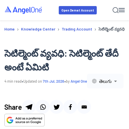
Open Demat Account
›
›
›
Home
Knowledge Center
Trading Account
సెటిల్మెంట్ వ్యవధి: 
సెటిల్మెంట్ వ్యవధి: సెటిల్మెంట్ తేదీ
అంటే ఏమిటి
•
•
తెలుగు
4
min read
Updated on
7th Jul, 2026
by
Angel One
Share