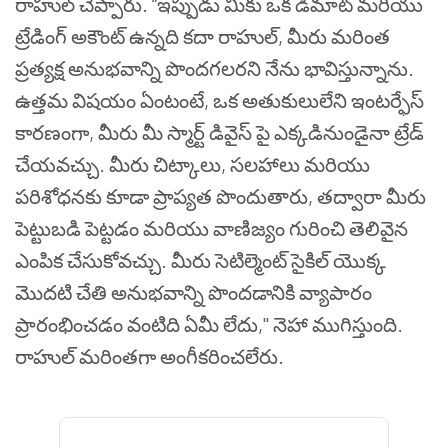
రాహుల్ చెప్పారు.
“ఇప్పుడు మీకు ఒక డిమాట్ మరియు
ట్రేడింగ్ అకౌంట్ ఉన్నది కదా రాహుల్, మీరు మరింత
ప్రత్యక్ష అనుభవాన్ని పొందగలరని నేను భావిస్తున్నాను.
ఉత్తమ విషయం ఏంటంటే, ఒక అతుకులులేని ఇంటర్ఫేస్
కారణంగా, మీరు మీ స్మార్ట్ డివైస్ పై ఎక్కడినుండైనా ట్రేడ్
చేయవచ్చు. మీరు చిట్కాలు, సలహాలు మరియు
పరిశోధనకు కూడా ప్రాప్యత పొందుతారు, తద్వారా మీరు
పెట్టుబడి పెట్టడం మరియు వాణిజ్యం గురించి తెలివైన
ఎంపిక చేసుకోవచ్చు. మీరు సెటిల్మెంట్ సైకిల్ యొక్క
మొదటి చేతి అనుభవాన్ని పొందడానికి వ్యాపారం
ప్రారంభించడం వంటిది ఏమీ లేదు," నెహా ముగిస్తుంది.
రాహుల్ మరింతగా అంగీకరించలేరు.