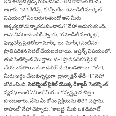
ఇది ఈక్విటీ ట్రేడ్స్ గురించినది," అని రాహుల్ కొంచెం
ఆగారు. “డెరివేటివ్స్, కరెన్సీ లేదా కమోడిటీ మార్కెట్
విషయంలో ఏం జరుగుతుందో అని మీరు
ఆశ్చర్యపోతున్నారనుకుంటాను?” నేహా అడుగుతుంది.
ఆమె వివరించడానికి వెళ్తారు, "కమోడిటీ మార్కెట్లో,
ఫ్యూచర్స్ ప్రతిరోజూ మార్క్-టు-మార్క్ (ఎంటిఎం)
ప్రాతిపదికన సెటిల్ చేయబడతాయి. ఆప్షన్స్ విషయంలో,
తుది సెటిల్మెంట్ మొత్తాలు టి+1 ప్రాతిపదికన క్రెడిట్
చేయబడతాయి లేదా డెబిట్ చేయబడతాయి.” "టి+1,
మీరు అర్థం చేసుకున్నట్లుగా, ట్రాన్సాక్షన్ తేదీ +1," నెహా
జోడించింది.
సెటిల్మెంట్ సైకిల్ యొక్క రీక్యాప్
"సెటిల్మెంట్
వ్యవధి అంటే ఏమిటో మీరు ఒక స్పష్టమైన చిత్రం
పొందుతారు, నేను మీ కోసం ప్రక్రియను తిరిగి చెప్తాను,
రాహుల్" నేహా చెప్పారు.
“కాబట్టి, మీకు ఒక డిమాట్