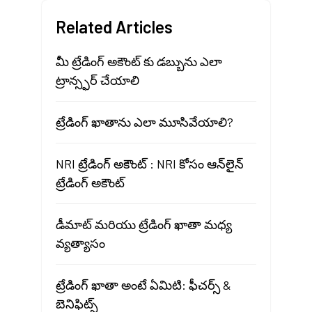
Related Articles
మీ ట్రేడింగ్ అకౌంట్ కు డబ్బును ఎలా
ట్రాన్స్ఫర్ చేయాలి
ట్రేడింగ్ ఖాతాను ఎలా మూసివేయాలి?
NRI ట్రేడింగ్ అకౌంట్ : NRI కోసం ఆన్‌లైన్
ట్రేడింగ్ అకౌంట్
డీమాట్ మరియు ట్రేడింగ్ ఖాతా మధ్య
వ్యత్యాసం
ట్రేడింగ్ ఖాతా అంటే ఏమిటి: ఫీచర్స్ &
బెనిఫిట్స్