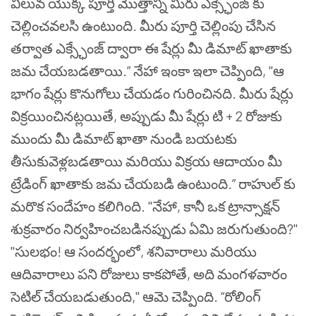
విలువ యొక్క పూర్తి మొత్తాన్ని మీరు ఎక్స్ఛేంజ్ కు
చెల్లించవలసి ఉంటుంది. మీరు పూర్తి చెల్లింపు చేసిన
తర్వాత ఎక్స్ఛేంజ్ ద్వారా ఈ షేర్లు మీ డిమాట్ ఖాతాకు
జమ చేయబడతాయి.”
నేహా ఇంకా ఇలా చెప్పింది, "ఆ
భాగం షేర్లు కొనుగోలు చేయడం గురించినది. మీరు షేర్లు
విక్రయించినట్లయితే, అప్పుడు మీ షేర్లు టి + 2 రోజుకు
ముందు మీ డిమాట్ ఖాతా నుండి బయటకు
తీసుకువెళ్లబడతాయి మరియు విక్రయ ఆదాయం మీ
ట్రేడింగ్ ఖాతాకు జమ చేయబడి ఉంటుంది.”
రాహుల్ కు
మరొక సందేహం కలిగింది. "నేహా, కానీ ఒక ట్రాన్సాక్షన్
శుక్రవారం నిర్వహించబడినప్పుడు ఏమి జరుగుతుంది?"
"సులభం! ఆ సందర్భంలో, శనివారాలు మరియు
ఆదివారాలు పని రోజులు కాకపోతే, అది మంగళవారం
సెటిల్ చేయబడుతుంది," ఆమె చెప్పింది.
“రోలింగ్