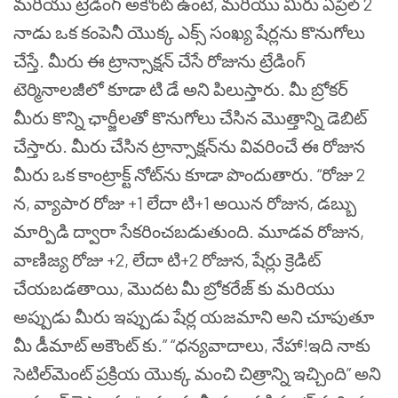
మరియు ట్రేడింగ్ అకౌంట్ ఉంటే, మరియు మీరు ఏప్రిల్ 2
నాడు ఒక కంపెనీ యొక్క ఎక్స్ సంఖ్య షేర్లను కొనుగోలు
చేస్తే. మీరు ఈ ట్రాన్సాక్షన్ చేసే రోజును ట్రేడింగ్
టెర్మినాలజీలో కూడా టి డే అని పిలుస్తారు. మీ బ్రోకర్
మీరు కొన్ని ఛార్జీలతో కొనుగోలు చేసిన మొత్తాన్ని డెబిట్
చేస్తారు. మీరు చేసిన ట్రాన్సాక్షన్‌ను వివరించే ఈ రోజున
మీరు ఒక కాంట్రాక్ట్ నోట్‌ను కూడా పొందుతారు.
“రోజు 2
న, వ్యాపార రోజు +1 లేదా టి+1 అయిన రోజున, డబ్బు
మార్పిడి ద్వారా సేకరించబడుతుంది. మూడవ రోజున,
వాణిజ్య రోజు +2, లేదా టి+2 రోజున, షేర్లు క్రెడిట్
చేయబడతాయి, మొదట మీ బ్రోకరేజ్ కు మరియు
అప్పుడు మీరు ఇప్పుడు షేర్ల యజమాని అని చూపుతూ
మీ డీమాట్ అకౌంట్ కు.”
“ధన్యవాదాలు, నేహా!ఇది నాకు
సెటిల్‌మెంట్ ప్రక్రియ యొక్క మంచి చిత్రాన్ని ఇచ్చింది” అని