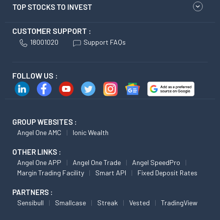
TOP STOCKS TO INVEST
CUSTOMER SUPPORT :
18001020
Support FAQs
FOLLOW US :
GROUP WEBSITES :
Angel One AMC
Ionic Wealth
OTHER LINKS :
Angel One APP
Angel One Trade
Angel SpeedPro
Margin Trading Facility
Smart API
Fixed Deposit Rates
PARTNERS :
Sensibull
Smallcase
Streak
Vested
TradingView