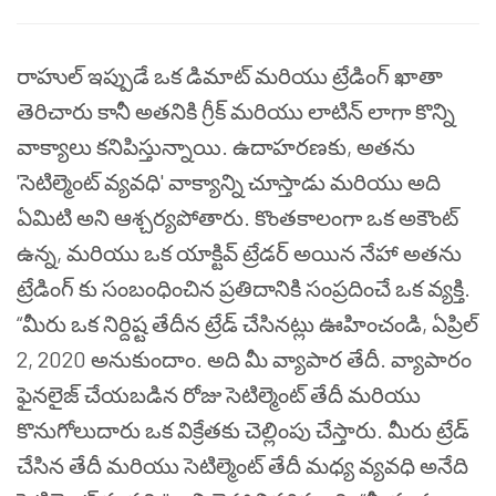
రాహుల్ ఇప్పుడే ఒక డిమాట్ మరియు ట్రేడింగ్ ఖాతా
తెరిచారు కానీ అతనికి గ్రీక్ మరియు లాటిన్ లాగా కొన్ని
వాక్యాలు కనిపిస్తున్నాయి. ఉదాహరణకు, అతను
'సెటిల్మెంట్ వ్యవధి' వాక్యాన్ని చూస్తాడు మరియు అది
ఏమిటి అని ఆశ్చర్యపోతారు. కొంతకాలంగా ఒక అకౌంట్
ఉన్న, మరియు ఒక యాక్టివ్ ట్రేడర్ అయిన నేహా అతను
ట్రేడింగ్ కు సంబంధించిన ప్రతిదానికి సంప్రదించే ఒక వ్యక్తి.
“మీరు ఒక నిర్దిష్ట తేదీన ట్రేడ్ చేసినట్లు ఊహించండి, ఏప్రిల్
2, 2020 అనుకుందాం. అది మీ వ్యాపార తేదీ. వ్యాపారం
ఫైనలైజ్ చేయబడిన రోజు సెటిల్మెంట్ తేదీ మరియు
కొనుగోలుదారు ఒక విక్రేతకు చెల్లింపు చేస్తారు. మీరు ట్రేడ్
చేసిన తేదీ మరియు సెటిల్మెంట్ తేదీ మధ్య వ్యవధి అనేది