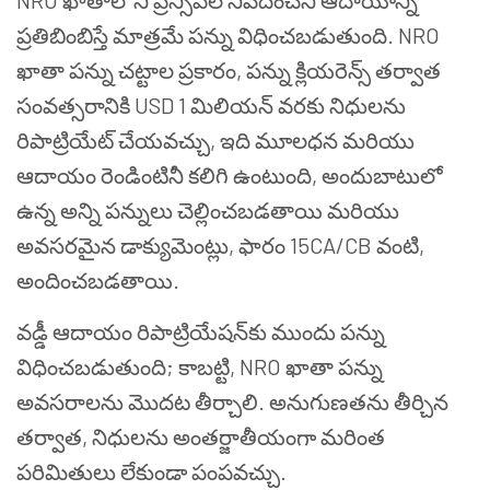
NRO ఖాతాలోని ప్రిన్సిపల్ నివేదించని ఆదాయాన్ని
ప్రతిబింబిస్తే మాత్రమే పన్ను విధించబడుతుంది. NRO
ఖాతా పన్ను చట్టాల ప్రకారం, పన్ను క్లియరెన్స్ తర్వాత
సంవత్సరానికి USD 1 మిలియన్ వరకు నిధులను
రిపాట్రియేట్ చేయవచ్చు, ఇది మూలధన మరియు
ఆదాయం రెండింటినీ కలిగి ఉంటుంది, అందుబాటులో
ఉన్న అన్ని పన్నులు చెల్లించబడతాయి మరియు
అవసరమైన డాక్యుమెంట్లు, ఫారం 15CA/CB వంటి,
అందించబడతాయి.
వడ్డీ ఆదాయం రిపాట్రియేషన్‌కు ముందు పన్ను
విధించబడుతుంది; కాబట్టి, NRO ఖాతా పన్ను
అవసరాలను మొదట తీర్చాలి. అనుగుణతను తీర్చిన
తర్వాత, నిధులను అంతర్జాతీయంగా మరింత
పరిమితులు లేకుండా పంపవచ్చు.