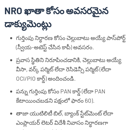
NRO ఖాతా కోసం అవసరమైన
డాక్యుమెంట్లు
గుర్తింపు నిర్ధారణ కోసం చెల్లుబాటు అయ్యే పాస్‌పోర్ట్
(స్వీయ-అటెస్ట్ చేసిన కాపీ) అవసరం.
ప్రవాస స్థితిని నిరూపించడానికి, చెల్లుబాటు అయ్యే
వీసా, వర్క్ పర్మిట్ లేదా రెసిడెన్సీ పర్మిట్ (లేదా
OCI/PIO కార్డ్) అందించండి.
పన్ను గుర్తింపు కోసం PAN కార్డ్ (లేదా PAN
కేటాయించబడని పక్షంలో ఫారం 60).
తాజా యుటిలిటీ బిల్, బ్యాంక్ స్టేట్‌మెంట్ లేదా
ఎంప్లాయర్ లెటర్ విదేశీ నివాసం నిర్ధారణగా