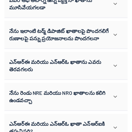
పవర్ ఆఫ్ అటార్నీ ఉన్న వ్యక్తి నా ఖాతాను
మూసివేయగలడా
నేను ఇలాంటి టర్మ్ డిపాజిట్ ఖాతాలపై పొందగలిగే
రుణాలపై పన్ను ప్రయోజనాలను పొందగలనా
ఎన్‌ఆర్‌ఈ మరియు ఎన్‌ఆర్‌ఓ ఖాతాను ఎవరు
తెరవగలరు
నేను రెండు NRE మరియు NRO ఖాతాలను కలిగి
ఉండవచ్చా
ఎన్‌ఆర్‌ఈ మరియు ఎన్‌ఆర్‌ఓ ఖాతా ఎన్‌ఆర్‌ఐకి
తప్పనిసరి?