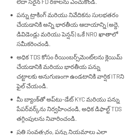
లేదా సరైన FD రకాలను ఎంచుకోండి.
పన్ను ట్రాకింగ్ మరియు నివేదికను సులభతరం
చేయడానికి అన్ని భారతీయ ఆదాయాన్ని (అద్దె,
డివిడెండ్లు మరియు పెన్షన్) ఒకే NRO ఖాతాలో
సమీకరించండి.
అధిక TDS కోసం రీయింబర్స్‌మెంట్‌లను క్లెయిమ్
చేయడానికి మరియు భారతీయ పన్ను
చట్టాలకు అనుగుణంగా ఉండటానికి వార్షిక ITRని
ఫైల్ చేయండి.
మీ బ్యాంక్‌తో అప్‌టు-డేట్ KYC మరియు పన్ను
పేపర్‌వర్క్‌ను నిర్వహించండి, అధిక డిఫాల్ట్ TDS
తగ్గింపులను నివారించండి.
ప్రతి సంవత్సరం, పన్ను నియమాలు ఎలా