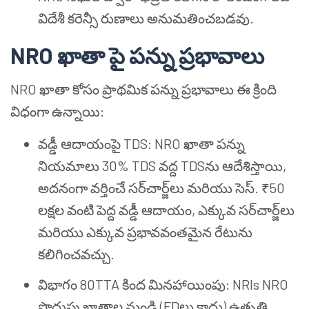
విదేశీ కరెన్సీ రుణాలు అనుమతించబడవు.
NRO ఖాతా పై పన్ను ప్రభావాలు
NRO ఖాతా కోసం ప్రాథమిక పన్ను ప్రభావాలు ఈ క్రింది
విధంగా ఉన్నాయి:
వడ్డీ ఆదాయంపై TDS: NRO ఖాతా పన్ను
నియమాలు 30% TDS వద్ద TDSను ఆదేశిస్తాయి,
అదనంగా వర్తించే సర్‌చార్జ్‌లు మరియు సెస్. ₹50
లక్షల వంటి పెద్ద వడ్డీ ఆదాయం, ఎక్కువ సర్‌చార్జ్‌లు
మరియు ఎక్కువ ప్రభావవంతమైన రేటును
కలిగించవచ్చు.
విభాగం 80TTA కింద మినహాయింపు: NRIs NRO
పొదుపు ఖాతాల నుండి (FDలు కాదు) ఉత్పత్తి