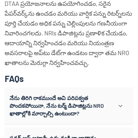
DTAA ప్రయోజనాలను ఉపయోగించడం, సరైన
పేపర్‌వర్క్‌ను ఉంచడం మరియు వార్షిక పన్ను రిటర్న్‌లను
పూర్తి చేయడం అధిక పన్ను చెల్లింపులను గణనీయంగా
నివారించగలదు. NRIs డిపాజిట్లను ప్రణాళిక చేయడం,
ఆదాయాన్ని నిర్వహించడం మరియు నియంత్రణ
అవసరాలపై అప్‌టు డేట్‌గా ఉండటం ద్వారా తమ NRO
ఖాతాలను మెరుగ్గా నిర్వహించవచ్చు.
FAQs
నేను తిరిగి రాకముందే అవి పరిపక్వత
పొందకపోయినా, నేను టర్మ్ డిపాజిట్లను NRO
ఖాతాల్లోకి మార్చాల్సి ఉంటుందా?