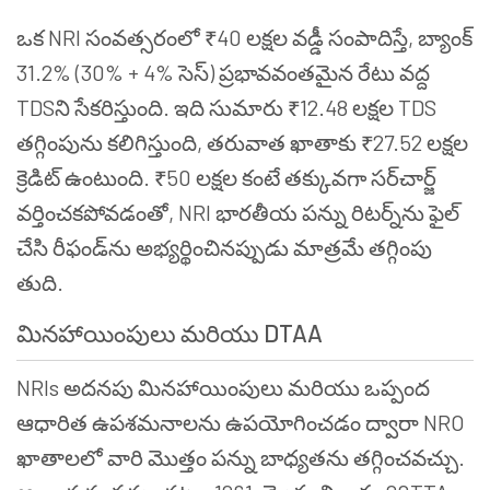
ఒక NRI సంవత్సరంలో ₹40 లక్షల వడ్డీ సంపాదిస్తే, బ్యాంక్
31.2% (30% + 4% సెస్) ప్రభావవంతమైన రేటు వద్ద
TDSని సేకరిస్తుంది. ఇది సుమారు ₹12.48 లక్షల TDS
తగ్గింపును కలిగిస్తుంది, తరువాత ఖాతాకు ₹27.52 లక్షల
క్రెడిట్ ఉంటుంది. ₹50 లక్షల కంటే తక్కువగా సర్‌చార్జ్
వర్తించకపోవడంతో, NRI భారతీయ పన్ను రిటర్న్‌ను ఫైల్
చేసి రీఫండ్‌ను అభ్యర్థించినప్పుడు మాత్రమే తగ్గింపు
తుది.
మినహాయింపులు మరియు DTAA
NRIs అదనపు మినహాయింపులు మరియు ఒప్పంద
ఆధారిత ఉపశమనాలను ఉపయోగించడం ద్వారా NRO
ఖాతాలలో వారి మొత్తం పన్ను బాధ్యతను తగ్గించవచ్చు.