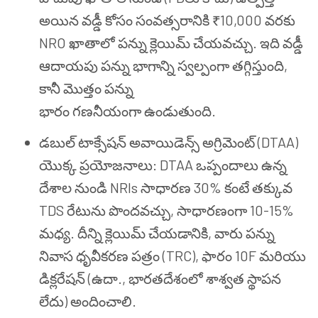
అయిన వడ్డీ కోసం సంవత్సరానికి ₹10,000 వరకు
NRO ఖాతాలో పన్ను క్లెయిమ్ చేయవచ్చు. ఇది వడ్డీ
ఆదాయపు పన్ను భాగాన్ని స్వల్పంగా తగ్గిస్తుంది,
కానీ మొత్తం పన్ను
భారం గణనీయంగా ఉండుతుంది.
డబుల్ టాక్సేషన్ అవాయిడెన్స్ అగ్రిమెంట్ (DTAA)
యొక్క ప్రయోజనాలు: DTAA ఒప్పందాలు ఉన్న
దేశాల నుండి NRIs సాధారణ 30% కంటే తక్కువ
TDS రేటును పొందవచ్చు, సాధారణంగా 10-15%
మధ్య. దీన్ని క్లెయిమ్ చేయడానికి, వారు పన్ను
నివాస ధృవీకరణ పత్రం (TRC), ఫారం 10F మరియు
డిక్లరేషన్ (ఉదా., భారతదేశంలో శాశ్వత స్థాపన
లేదు) అందించాలి.