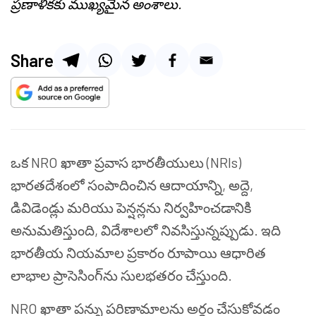
ప్రణాళికకు ముఖ్యమైన అంశాలు.
Share
ఒక NRO ఖాతా ప్రవాస భారతీయులు (NRIs)
భారతదేశంలో సంపాదించిన ఆదాయాన్ని, అద్దె,
డివిడెండ్లు మరియు పెన్షన్లను నిర్వహించడానికి
అనుమతిస్తుంది, విదేశాలలో నివసిస్తున్నప్పుడు. ఇది
భారతీయ నియమాల ప్రకారం రూపాయి ఆధారిత
లాభాల ప్రాసెసింగ్‌ను సులభతరం చేస్తుంది.
NRO ఖాతా పన్ను పరిణామాలను అర్థం చేసుకోవడం