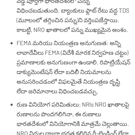
వడ్డీ పూర్తిగా భారతదేశంలో పన్ను
విధించబడుతుంది. బ్యాంకులు ఫ్లాట్ రేటు వద్ద TDS
(మూలంలో తగ్గించిన పన్ను)ని వర్తింపజేస్తాయి.
కాబట్టి, NRO ఖాతాలలో పన్ను ముఖ్యమైన అంశం.
FEMA మరియు నియంత్రణ అనుగుణత: అన్ని
లావాదేవీలు FEMA (విదేశీ మారక నిర్వహణ చట్టం)
ప్రమాణాలకు అనుగుణంగా ఉండాలి. రిపాట్రియేషన్
డాక్యుమెంటేషన్ లేదా బదిలీ నియమాలను
అనుసరించడంలో విఫలమైతే నియంత్రణ దృష్టి
లేదా జరిమానాలు విధించబడవచ్చు.
రుణ వినియోగ పరిమితులు: NRIs NRO ఖాతాలపై
రుణాలను పొందగలిగినా, ఈ రుణాలు
భారతదేశంలో వినియోగానికి మాత్రమే చెల్లుతాయి.
NRO నిధుల ద్వారా భద్రత కలిగిన రీ-లెండింగ్ లేదా