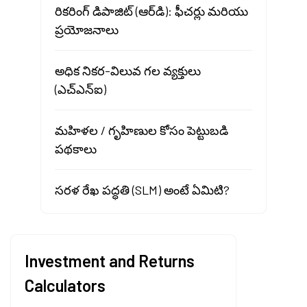
రికరింగ్ డిపాజిట్ (ఆర్‌డి): ఫీచర్లు మరియు
ప్రయోజనాలు
అధిక నికర-విలువ గల వ్యక్తులు
(ఎచ్‌ఎన్‌ఐ)
మహిళల / గృహిణుల కోసం పెట్టుబడి
పథకాలు
సరళ రేఖ పద్ధతి (SLM) అంటే ఏమిటి?
Investment and Returns
Calculators