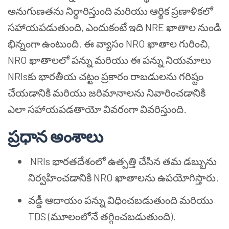
అనుగుణతను నిర్ధారిస్తుంది మరియు ఆర్థిక ప్రణాళికలో
సహాయపడుతుంది, ఎందుకంటే ఇది NRE ఖాతాల నుండి
భిన్నంగా ఉంటుంది. ఈ వ్యాసం NRO ఖాతాల గురించి,
NRO ఖాతాలలో పన్ను మరియు ఈ పన్ను నియమాలు
NRIsకు భారతీయ చట్టం ప్రకారం రాబడులను గరిష్టం
చేయడానికి మరియు జరిమానాలను నివారించడానికి
ఎలా సహాయపడతాయో వివరంగా వివరిస్తుంది.
ప్రధాన అంశాలు
NRIs భారతదేశంలో ఉత్పత్తి చేసిన తమ డబ్బును
నిర్వహించడానికి NRO ఖాతాలను ఉపయోగిస్తారు.
వడ్డీ ఆదాయం పన్ను విధించబడుతుంది మరియు
TDS (మూలంలోనే తగ్గించబడుతుంది).