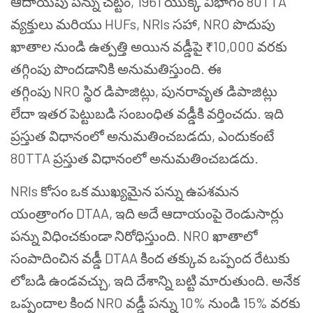
ఆదాయపు పన్ను చట్టం, 1961 యొక్క విభాగం 80TTA
వ్యక్తులు మరియు HUFs, NRIs సహా, NRO పొదుపు
ఖాతాల నుండి ఉత్పత్తి అయిన వడ్డీపై ₹10,000 వరకు
తగ్గింపు పొందడానికి అనుమతిస్తుంది. ఈ
తగ్గింపు NRO స్థిర డిపాజిట్లు, పునరావృత డిపాజిట్లు
లేదా ఇతర పెట్టుబడి సంబంధిత వడ్డీకి వర్తించదు. ఇది
ప్రస్తుత విధానంలో అనుమతించబడదు, ఎందుకంటే
80TTA ప్రస్తుత విధానంలో అనుమతించబడదు.
NRIs కోసం ఒక ముఖ్యమైన పన్ను ఉపశమన
యంత్రాంగం DTAA, ఇది అదే ఆదాయంపై రెండుసార్లు
పన్ను విధించకుండా నిరోధిస్తుంది. NRO ఖాతాలో
సంపాదించిన వడ్డీ DTAA కింద తక్కువ ఒప్పంద రేటుకు
లోబడి ఉండవచ్చు, ఇది దేశాన్ని బట్టి మారుతుంది. అనేక
ఒప్పందాల కింద NRO వడ్డీ పన్ను 10% నుండి 15% వరకు