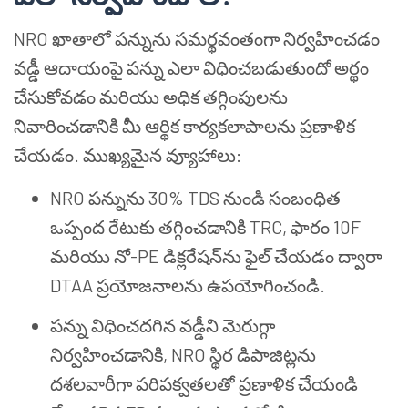
NRO ఖాతాలో పన్నును సమర్థవంతంగా నిర్వహించడం
వడ్డీ ఆదాయంపై పన్ను ఎలా విధించబడుతుందో అర్థం
చేసుకోవడం మరియు అధిక తగ్గింపులను
నివారించడానికి మీ ఆర్థిక కార్యకలాపాలను ప్రణాళిక
చేయడం. ముఖ్యమైన వ్యూహాలు:
NRO పన్నును 30% TDS నుండి సంబంధిత
ఒప్పంద రేటుకు తగ్గించడానికి TRC, ఫారం 10F
మరియు నో-PE డిక్లరేషన్‌ను ఫైల్ చేయడం ద్వారా
DTAA ప్రయోజనాలను ఉపయోగించండి.
పన్ను విధించదగిన వడ్డీని మెరుగ్గా
నిర్వహించడానికి, NRO స్థిర డిపాజిట్లను
దశలవారీగా పరిపక్వతలతో ప్రణాళిక చేయండి