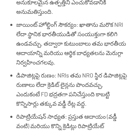
అనుకూలమైన ఉత్పత్తిని ఎంచుకోవడానికి
అనుమతిస్తుంది.
జాయింట్ హోల్డింగ్ సౌకర్యం: ఖాతాను మరొక NRI
లేదా స్థానిక భారతీయుడితో సంయుక్తంగా కలిగి
ఉండవచ్చు, తద్వారా కుటుంబాలు తమ భారతీయ
ఆదాయాన్ని మరియు ఆర్థిక బాధ్యతలను మెరుగ్గా
నిర్వహించగలవు.
డిపాజిట్లపై రుణం: NRIs తమ NRO స్థిర డిపాజిట్లపై
రుణాలు లేదా క్రెడిట్ లైన్లను పొందవచ్చు,
ఎందుకంటే FD భద్రతగా పనిచేస్తుంది కాబట్టి
కొన్నిసార్లు తక్కువ వడ్డీ రేట్ల వద్ద.
రిపాట్రియేషన్ సాధ్యత: ప్రస్తుత ఆదాయం (వడ్డీ
వంటి) మరియు కొన్ని క్రెడిట్లు రిపాట్రియేట్