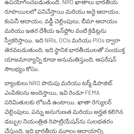
ఉపయోగించబడుతుంది. NRO ఖాతాలు భారతీయ
రూపాయిలలో పనిచేస్తాయి మరియు అద్దె ఆదాయం,
కంపెనీ ఆదాయం, వడ్డీ చెల్లింపులు, బీమా ఆదాయం
మరియు ఇతర దేశీయ ఇన్‌ఫ్లోల వంటి క్రెడిట్లను
స్వీకరిస్తాయి. ఇది NRIs, OCIs మరియు PIOs ద్వారా
తెరవబడుతుంది, ఇది స్థానిక భారతీయులతో సంయుక్త
యాజమాన్యాన్ని కూడా అనుమతిస్తుంది, ఆపరేషన్
సౌలభ్యం కోసం.
బ్యాంకులు NRO పొదుపు మరియు టర్మ్ డిపాజిట్
ఎంపికలను అందిస్తాయి, ఇవి రెండూ FEMA
పరిమితులకు లోబడి ఉంటాయి. ఖాతా రెగ్యులర్
చెల్లింపులు, పన్ను అనుగుణత మరియు అర్హత కలిగిన
డబ్బుల నియంత్రిత రిపాట్రియేషన్‌ను సులభతరం
చేస్తుంది, ఇది భారతీయ మూలం ఆదాయాన్ని