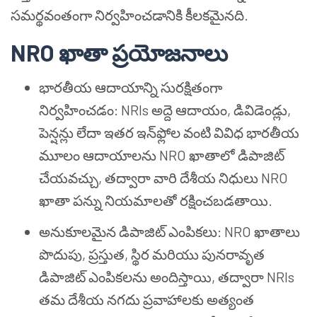
సమర్థవంతంగా నిర్వహించడానికి కీలకమైనది.
NRO ఖాతా ప్రయోజనాలు
భారతీయ ఆదాయాన్ని సురక్షితంగా
నిర్వహించడం: NRIs అద్దె ఆదాయం, డివిడెండ్లు,
పెన్షన్లు లేదా ఇతర ఇన్‌ఫ్లోల వంటి వివిధ భారతీయ
మూలం ఆదాయాలను NRO ఖాతాలో డిపాజిట్
చేయవచ్చు, తద్వారా వారి దేశీయ నిధులు NRO
ఖాతా పన్ను నియమాలతో రక్షించబడతాయి.
అనుకూలమైన డిపాజిట్ ఎంపికలు: NRO ఖాతాలు
పొదుపు, ప్రస్తుత, స్థిర మరియు పునరావృత
డిపాజిట్ ఎంపికలను అందిస్తాయి, తద్వారా NRIs
తమ దేశీయ నగదు ప్రవాహాలకు అత్యంత