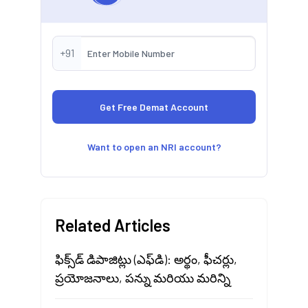
+91
Want to open an NRI account?
Related Articles
ఫిక్స్‌డ్ డిపాజిట్లు (ఎఫ్‌డి): అర్థం, ఫీచర్లు,
ప్రయోజనాలు, పన్ను మరియు మరిన్ని