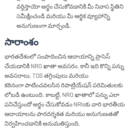
వర్తిస్తాయో అర్థం చేసుకోవడానికి మీ నివాస స్థితిని
సమీక్షించండి మరియు మీ ఆర్థిక వ్యూహాన్ని
అనుగుణంగా మార్చండి.
సారాంశం
భారతదేశంలో సంపాదించిన ఆదాయాన్ని ప్రాసెస్
చేయడానికి NRO ఖాతా అవసరం, కానీ ఇది కొన్ని పన్ను
అవసరాలు, TDS తగ్గింపులు మరియు
కఠినంగా పాటించవలసిన రిపాట్రియేషన్ పరిమితులకు
లోబడి ఉంటుంది. కాబట్టి, NRO ఖాతాలో పన్ను ఎలా
పనిచేస్తుందో అర్థం చేసుకోవడం NRIsకు వారి భారతీయ
ఆదాయాలను పారదర్శకత మరియు అనుగుణతతో
నిర్వహించడానికి అనుమతిస్తుంది,