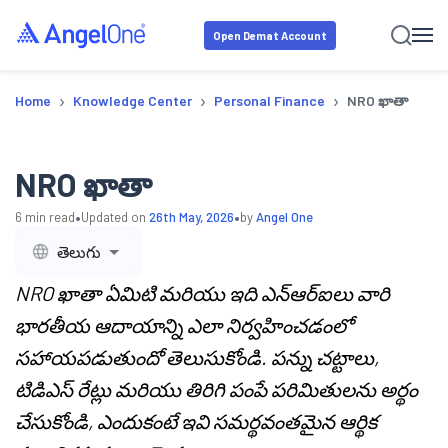
Open Demat Account
›
›
›
Home
Knowledge Center
Personal Finance
NRO ఖాతా
NRO ఖాతా
•
•
6
min read
Updated on
26th May, 2026
by
Angel One
తెలుగు
NRO ఖాతా ఏమిటి మరియు ఇది ఎన్‌ఆర్‌ఐలు వారి
భారతీయ ఆదాయాన్ని ఎలా నిర్వహించడంలో
సహాయపడుతుందో తెలుసుకోండి. పన్ను చట్టాలు,
టిడిఎస్ రేట్లు మరియు తిరిగి పంపే పరిమితులను అర్థం
చేసుకోండి, ఎందుకంటే ఇవి సమర్థవంతమైన ఆర్థిక