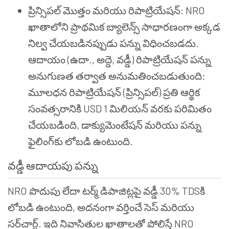
ప్రిన్సిపల్ మొత్తం మరియు రిపాట్రియేషన్: NRO
ఖాతాలోని ప్రాథమిక బ్యాలెన్స్ సాధారణంగా అక్కడ
నిల్వ చేయబడినప్పుడు పన్ను విధించబడదు.
ఆదాయం (ఉదా., అద్దె, వడ్డీ) రిపాట్రియేషన్ పన్ను
అనుగుణత తర్వాత అనుమతించబడుతుంది;
మూలధన రిపాట్రియేషన్ (ప్రిన్సిపల్) ప్రతి ఆర్థిక
సంవత్సరానికి USD 1 మిలియన్ వరకు పరిమితం
చేయబడింది, డాక్యుమెంటేషన్ మరియు పన్ను
ఫైలింగ్‌కు లోబడి ఉంటుంది.
వడ్డీ ఆదాయపు పన్ను
NRO పొదుపు లేదా టర్మ్ డిపాజిట్లపై వడ్డీ 30% TDSకి
లోబడి ఉంటుంది, అదనంగా వర్తించే సెస్ మరియు
సర్‌చార్జ్. ఇది నివాసితుల ఖాతాలతో పోలిస్తే NRO