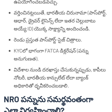
ఉపయోగించబడవచ్చు.
వర్తించినట్లయితే, భారతీయ చిరునామా (పాస్‌పోర్ట్,
ఆధార్, డ్రైవర్ లైసెన్స్ లేదా ఇతర చెల్లుబాటు
అయ్యే ID) యొక్క సాక్ష్యాన్ని అందించండి.
రెండు ప్రస్తుత పాస్‌పోర్ట్-సైజ్ చిత్రాలు.
KYCలో భాగంగా FATCA డిక్లరేషన్ (పన్ను
అనుగుణత).
విదేశాల నుండి దరఖాస్తు చేసుకున్నప్పుడు, కాపీలు
నోటరీ, భారతీయ కాన్సులేట్ లేదా బ్యాంక్
అధికారితో ధృవీకరించబడాలి.
NRO పన్నును సమర్థవంతంగా
ఎలా నిర్వహించాలి?