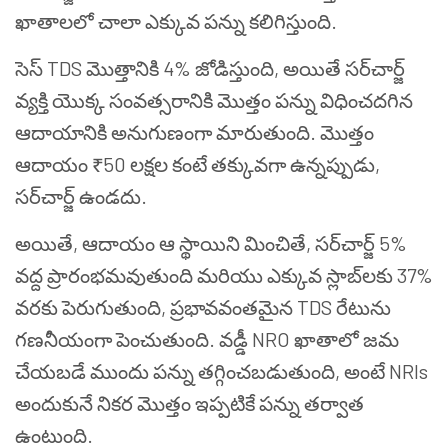
ఖాతాలలో చాలా ఎక్కువ పన్ను కలిగిస్తుంది.
సెస్ TDS మొత్తానికి 4% జోడిస్తుంది, అయితే సర్‌చార్జ్
వ్యక్తి యొక్క సంవత్సరానికి మొత్తం పన్ను విధించదగిన
ఆదాయానికి అనుగుణంగా మారుతుంది. మొత్తం
ఆదాయం ₹50 లక్షల కంటే తక్కువగా ఉన్నప్పుడు,
సర్‌చార్జ్ ఉండదు.
అయితే, ఆదాయం ఆ స్థాయిని మించితే, సర్‌చార్జ్ 5%
వద్ద ప్రారంభమవుతుంది మరియు ఎక్కువ స్లాబ్‌లకు 37%
వరకు పెరుగుతుంది, ప్రభావవంతమైన TDS రేటును
గణనీయంగా పెంచుతుంది. వడ్డీ NRO ఖాతాలో జమ
చేయబడే ముందు పన్ను తగ్గించబడుతుంది, అంటే NRIs
అందుకునే నికర మొత్తం ఇప్పటికే పన్ను తర్వాత
ఉంటుంది.