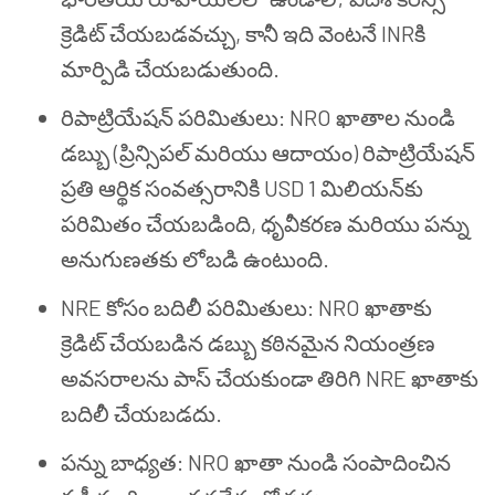
క్రెడిట్ చేయబడవచ్చు, కానీ ఇది వెంటనే INRకి
మార్పిడి చేయబడుతుంది.
రిపాట్రియేషన్ పరిమితులు: NRO ఖాతాల నుండి
డబ్బు (ప్రిన్సిపల్ మరియు ఆదాయం) రిపాట్రియేషన్
ప్రతి ఆర్థిక సంవత్సరానికి USD 1 మిలియన్‌కు
పరిమితం చేయబడింది, ధృవీకరణ మరియు పన్ను
అనుగుణతకు లోబడి ఉంటుంది.
NRE కోసం బదిలీ పరిమితులు: NRO ఖాతాకు
క్రెడిట్ చేయబడిన డబ్బు కఠినమైన నియంత్రణ
అవసరాలను పాస్ చేయకుండా తిరిగి NRE ఖాతాకు
బదిలీ చేయబడదు.
పన్ను బాధ్యత: NRO ఖాతా నుండి సంపాదించిన