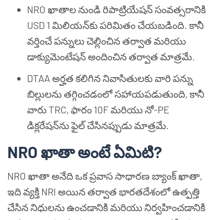
NRO ఖాతాల నుండి రిపాట్రియేషన్ సంవత్సరానికి
USD 1 మిలియన్‌కు పరిమితం చేయబడింది. కానీ
వర్తించే పన్నులు చెల్లించిన తర్వాత మరియు
డాక్యుమెంటేషన్ అందించిన తర్వాత మాత్రమే.
DTAA అర్హత కలిగిన నివాసితులకు వారి పన్ను
బిల్లులను తగ్గించడంలో సహాయపడుతుంది, కానీ
వారు TRC, ఫారం 10F మరియు నో-PE
డిక్లరేషన్‌ను ఫైల్ చేసినప్పుడు మాత్రమే.
NRO ఖాతా అంటే ఏమిటి?
NRO ఖాతా అనేది ఒక ప్రవాస సాధారణ బ్యాంక్ ఖాతా,
ఇది వ్యక్తి NRI అయిన తర్వాత భారతదేశంలో ఉత్పత్తి
చేసిన నిధులను ఉంచడానికి మరియు నిర్వహించడానికి