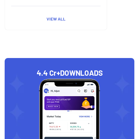
VIEW ALL
4.4 Cr+
DOWNLOADS