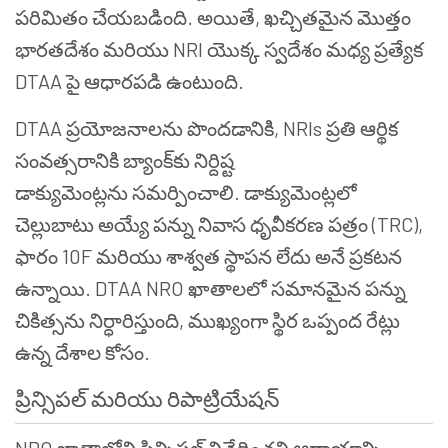
పరిమితం చేయబడింది. అయితే, ఖచ్చితమైన మొత్తం
భారతదేశం మరియు NRI యొక్క స్వదేశం మధ్య ప్రత్యేక
DTAA పై ఆధారపడి ఉంటుంది.
DTAA ప్రయోజనాలను పొందడానికి, NRIs ప్రతి ఆర్థిక
సంవత్సరానికి బ్యాంక్‌కు నిర్దిష్ట
డాక్యుమెంట్లను సమర్పించాలి. డాక్యుమెంట్లలో
చెల్లుబాటు అయ్యే పన్ను నివాస ధృవీకరణ పత్రం (TRC),
ఫారం 10F మరియు శాశ్వత స్థాపన లేదు అనే ప్రకటన
ఉన్నాయి. DTAA NRO ఖాతాలలో సమానమైన పన్ను
చికిత్సను నిర్ధారిస్తుంది, ముఖ్యంగా స్థిర ఒప్పంద రేట్లు
ఉన్న దేశాల కోసం.
ప్రిన్సిపల్ మరియు రిపాట్రియేషన్