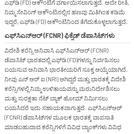
ಎಫ್‌ಡಿ (FD) ಅಕೌಂಟಿಗೆ ವರ್ಗಾಯಿಸಲಾಗುತ್ತದೆ. ಅದೇ ರೀತಿ,
ನಿಮ್ಮ ಸೇವಿಂಗ್ ಅಕೌಂಟಿನಲ್ಲಿನ ಹಣವು ಮಿತಿಗಿಂತ ಕಡಿಮೆ
ಇದ್ದರೆ, ಎಫ್‌ಡಿ (FD) ಅಕೌಂಟಿನಿಂದ ತೆಗೆದುಕೊಳ್ಳಲಾಗುತ್ತದೆ.
ಎಫ್‌ಸಿಎನ್ಆರ್ (FCNR) ಫಿಕ್ಸೆಡ್ ಡೆಪಾಸಿಟ್‌ಗಳು
ವಿದೇಶಿ ಕರೆನ್ಸಿ ಅನಿವಾಸಿ ಎಫ್‌ಸಿಎನ್ಆರ್ (FCNR)
ಡೆಪಾಸಿಟ್ ಭಾರತದಲ್ಲಿ ಎಫ್‌ಡಿ (FD)ಗಳನ್ನು ನಿರ್ವಹಿಸಲು
ಬಯಸುವ ಅನಿವಾಸಿ ಭಾರತೀಯರಿಗೆ ಸೂಕ್ತ ಆಯ್ಕೆಯಾಗಿದೆ.
ನೀವು ಎನ್ ಆರ್ ಐ (NRI) ಆಗಿದ್ದರೆ ಮತ್ತು ಭಾರತಕ್ಕೆ ವಿದೇಶಿ
ಕರೆನ್ಸಿಗಳಲ್ಲಿ ನಿಮ್ಮ ಉಳಿತಾಯವನ್ನು ಮರುನಿರ್ದೇಶಿಸಲು
ಮತ್ತು ಸುರಕ್ಷತಾ ನೆಟ್ ಬ್ಯಾಕ್ ಹೋಮ್ ನಿರ್ಮಿಸಲು
ಬಯಸಿದರೆ ಇದು ಸಹಾಯಕವಾಗುತ್ತದೆ. ಎಫ್‌ಸಿಎನ್ಆರ್
(FCNR) ಡೆಪಾಸಿಟ್‌ಗಳ ಮೂಲಕ ಭಾರತಕ್ಕೆ ವಾಪಸಾತಿ
ಮಾಡಬಹುದಾದ ಕರೆನ್ಸಿಗಳಿಗೆ ವಿವಿಧ ಬ್ಯಾಂಕ್‌ಗಳು ವಿವಿಧ