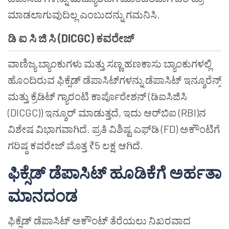
ಮಾಡಲಾಗುವುದಿಲ್ಲ ಎಂಬುದನ್ನು ಗಮನಿಸಿ.
ಡಿ ಐ ಸಿ ಜಿ ಸಿ (DICGC) ಕವರೇಜ್
ವಾಣಿಜ್ಯ ಬ್ಯಾಂಕುಗಳು ಮತ್ತು ಸಣ್ಣ ಹಣಕಾಸು ಬ್ಯಾಂಕುಗಳಲ್ಲಿ
ಹೊಂದಿರುವ ಫಿಕ್ಸೆಡ್ ಡೆಪಾಸಿಟ್‌ಗಳನ್ನು ಡೆಪಾಸಿಟ್ ಇನ್ಶೂರೆನ್ಸ್
ಮತ್ತು ಕ್ರೆಡಿಟ್ ಗ್ಯಾರಂಟಿ ಕಾರ್ಪೊರೇಶನ್ (ಡಿಐಸಿಜಿಸಿ
(DICGC)) ಇನ್ಶೂರ್ ಮಾಡುತ್ತದೆ, ಇದು ಆರ್‌ಬಿಐ (RBI)ನ
ವಿಶೇಷ ವಿಭಾಗವಾಗಿದೆ. ಪ್ರತಿ ವಿಶಿಷ್ಟ ಎಫ್‌ಡಿ (FD) ಅಕೌಂಟಿಗೆ
ಗರಿಷ್ಠ ಕವರೇಜ್ ಮೊತ್ತ ₹5 ಲಕ್ಷ ಆಗಿದೆ.
ಫಿಕ್ಸೆಡ್ ಡೆಪಾಸಿಟ್ ಹೂಡಿಕೆಗೆ ಅರ್ಹತಾ
ಮಾನದಂಡ
ಫಿಕ್ಸೆಡ್ ಡೆಪಾಸಿಟ್ ಅಕೌಂಟ್ ತೆರೆಯಲು ನಿಖರವಾದ