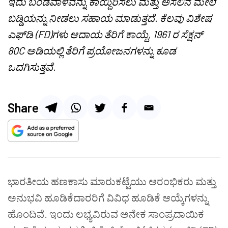
ಇದು ಬಂಡವಾಳವನ್ನು ಕಾಯ್ದಿರಿಸಲು ಮತ್ತು ಅಸಲಿನ ಮೇಲೆ
ಬಡ್ಡಿಯನ್ನು ನೀಡಲು ಸಹಾಯ ಮಾಡುತ್ತದೆ. ಕೆಲವು ವಿಶೇಷ
ಎಫ್‌ಡಿ (FD)ಗಳು ಆದಾಯ ತೆರಿಗೆ ಕಾಯ್ದೆ, 1961 ರ ಸೆಕ್ಷನ್
80C ಅಡಿಯಲ್ಲಿ ತೆರಿಗೆ ಪ್ರಯೋಜನಗಳನ್ನು ಕೂಡ
ಒದಗಿಸುತ್ತವೆ.
Share
ಭಾರತೀಯ ಹಣಕಾಸು ಮಾರುಕಟ್ಟೆಯು ಆರಂಭಿಕರು ಮತ್ತು
ಅನುಭವಿ ಹೂಡಿಕೆದಾರರಿಗೆ ವಿವಿಧ ಹೂಡಿಕೆ ಆಯ್ಕೆಗಳನ್ನು
ಹೊಂದಿವೆ. ಇಂದು ಲಭ್ಯವಿರುವ ಅನೇಕ ಸಾಂಪ್ರದಾಯಿಕ