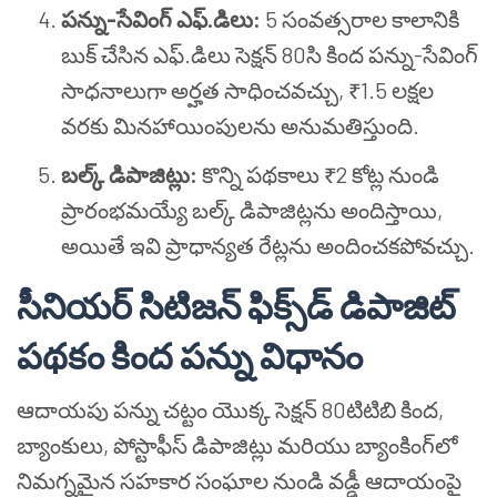
పన్ను-సేవింగ్ ఎఫ్.డిలు:
5 సంవత్సరాల కాలానికి
బుక్ చేసిన ఎఫ్.డిలు సెక్షన్ 80సి కింద పన్ను-సేవింగ్
సాధనాలుగా అర్హత సాధించవచ్చు, ₹1.5 లక్షల
వరకు మినహాయింపులను అనుమతిస్తుంది.
బల్క్ డిపాజిట్లు:
కొన్ని పథకాలు ₹2 కోట్ల నుండి
ప్రారంభమయ్యే బల్క్ డిపాజిట్లను అందిస్తాయి,
అయితే ఇవి ప్రాధాన్యత రేట్లను అందించకపోవచ్చు.
సీనియర్ సిటిజన్ ఫిక్స్‌డ్ డిపాజిట్
పథకం కింద పన్ను విధానం
ఆదాయపు పన్ను చట్టం యొక్క సెక్షన్ 80టిటిబి కింద,
బ్యాంకులు, పోస్టాఫీస్ డిపాజిట్లు మరియు బ్యాంకింగ్‌లో
నిమగ్నమైన సహకార సంఘాల నుండి వడ్డీ ఆదాయంపై