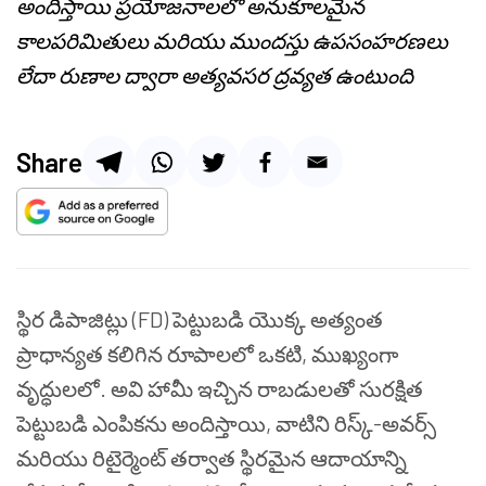
అందిస్తాయి ప్రయోజనాలలో అనుకూలమైన
కాలపరిమితులు మరియు ముందస్తు ఉపసంహరణలు
లేదా రుణాల ద్వారా అత్యవసర ద్రవ్యత ఉంటుంది
Share
స్థిర డిపాజిట్లు (FD) పెట్టుబడి యొక్క అత్యంత
ప్రాధాన్యత కలిగిన రూపాలలో ఒకటి, ముఖ్యంగా
వృద్ధులలో. అవి హామీ ఇచ్చిన రాబడులతో సురక్షిత
పెట్టుబడి ఎంపికను అందిస్తాయి, వాటిని రిస్క్-అవర్స్
మరియు రిటైర్మెంట్ తర్వాత స్థిరమైన ఆదాయాన్ని