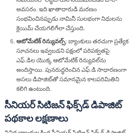
అవసరం. ఇది ఖాతాదారుడి మరణం
సంభవించినప్పుడు నామినీ సులభంగా నిధులను
క్లెయిమ్ చేయగలిగేలా చేస్తుంది.
ఆటోమేటిక్ రిన్యువల్స్
: బ్యాంకులు తరచుగా ప్రత్యేక
సూచనలు ఇవ్వబడని పక్షంలో పరిపక్వతపై
ఎఫ్.డిల యొక్క ఆటోమేటిక్ రిన్యువల్‌ను
అందిస్తాయి. పునరుద్ధరించిన ఎఫ్.డి సాధారణంగా
అసలు డిపాజిట్‌తో సమానమైన కాలపరిమితిని
కలిగి ఉంటుంది.
సీనియర్ సిటిజన్ ఫిక్స్‌డ్ డిపాజిట్
పథకాల లక్షణాలు
వివిధ బ్యాంకుల కింద సీనియర్ సిటిజన్ ఫిక్స్‌డ్ డిపాజిట్