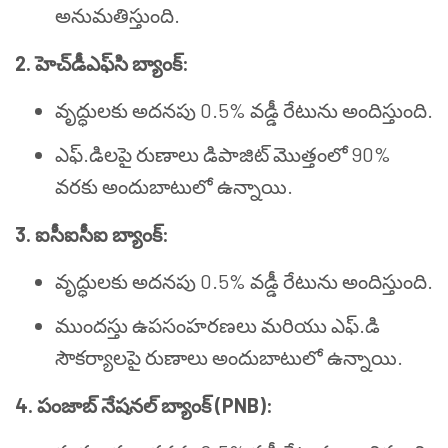
అనుమతిస్తుంది.
2. హెచ్‌డీఎఫ్‌సి బ్యాంక్:
వృద్ధులకు అదనపు 0.5% వడ్డీ రేటును అందిస్తుంది.
ఎఫ్.డిలపై రుణాలు డిపాజిట్ మొత్తంలో 90%
వరకు అందుబాటులో ఉన్నాయి.
3. ఐసీఐసీఐ బ్యాంక్:
వృద్ధులకు అదనపు 0.5% వడ్డీ రేటును అందిస్తుంది.
ముందస్తు ఉపసంహరణలు మరియు ఎఫ్.డి
సౌకర్యాలపై రుణాలు అందుబాటులో ఉన్నాయి.
4. పంజాబ్ నేషనల్ బ్యాంక్ (PNB):