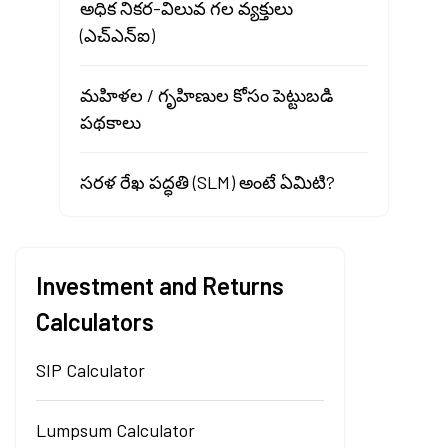
అధిక నికర-విలువ గల వ్యక్తులు
(ఎచ్‌ఎన్‌ఐ)
మహిళల / గృహిణుల కోసం పెట్టుబడి
పథకాలు
సరళ రేఖ పద్ధతి (SLM) అంటే ఏమిటి?
Investment and Returns
Calculators
SIP Calculator
Lumpsum Calculator