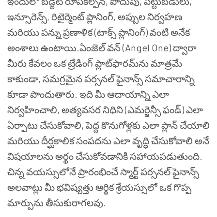
ఇందులో బడ్జెట్ రూపకల్పన, పొదుపు, పెట్టుబడులు,
ఇన్సూరెన్స్, రిటైర్మెంట్ ప్లానింగ్, అప్పుల నిర్వహణ
మరియు పన్ను ప్రణాళిక (టాక్స్ ప్లానింగ్) వంటి అనేక
అంశాలు ఉంటాయి.ఏంజెల్ వన్ (Angel One) ద్వారా
మీరు కేవలం ఒక ట్రేడింగ్ ప్లాట్‌ఫారమ్‌ను మాత్రమే
కాకుండా, సమగ్రమైన పర్సనల్ ఫైనాన్స్ సమాచారాన్ని
కూడా పొందుతారు. ఇది మీ ఆదాయాన్ని ఎలా
నిర్వహించాలి, అత్యవసర నిధిని (ఎమర్జెన్సీ ఫండ్) ఎలా
ఏర్పాటు చేసుకోవాలి, పెద్ద కొనుగోళ్లకు ఎలా ప్లాన్ చేయాలి
మరియు దీర్ఘకాలిక సంపదను ఎలా వృద్ధి చేసుకోవాలి అనే
విషయాలను అర్థం చేసుకోవడానికి సహాయపడుతుంది.
చిన్న వయస్సులోనే ప్రారంభించే స్మార్ట్ పర్సనల్ ఫైనాన్స్
అలవాట్లు మీ భవిష్యత్తు ఆర్థిక శ్రేయస్సులో ఒక గొప్ప
మార్పును తీసుకురాగలవు.