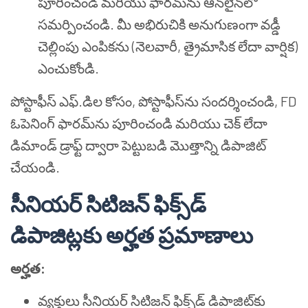
పూరించండి మరియు ఫారమ్‌ను ఆన్‌లైన్‌లో
సమర్పించండి. మీ అభిరుచికి అనుగుణంగా వడ్డీ
చెల్లింపు ఎంపికను (నెలవారీ, త్రైమాసిక లేదా వార్షిక)
ఎంచుకోండి.
పోస్టాఫీస్ ఎఫ్.డిల కోసం, పోస్టాఫీస్‌ను సందర్శించండి, FD
ఓపెనింగ్ ఫారమ్‌ను పూరించండి మరియు చెక్ లేదా
డిమాండ్ డ్రాఫ్ట్ ద్వారా పెట్టుబడి మొత్తాన్ని డిపాజిట్
చేయండి.
సీనియర్ సిటిజన్ ఫిక్స్‌డ్
డిపాజిట్లకు అర్హత ప్రమాణాలు
అర్హత:
వ్యక్తులు సీనియర్ సిటిజన్ ఫిక్స్‌డ్ డిపాజిట్‌కు