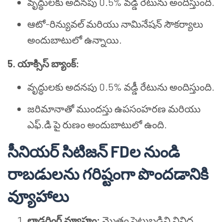
వృద్ధులకు అదనపు 0.5% వడ్డీ రేటును అందిస్తుంది.
ఆటో-రిన్యువల్ మరియు నామినేషన్ సౌకర్యాలు
అందుబాటులో ఉన్నాయి.
5. యాక్సిస్ బ్యాంక్:
వృద్ధులకు అదనపు 0.5% వడ్డీ రేటును అందిస్తుంది.
జరిమానాతో ముందస్తు ఉపసంహరణ మరియు
ఎఫ్.డి పై రుణం అందుబాటులో ఉంది.
సీనియర్ సిటిజన్ FDల నుండి
రాబడులను గరిష్టంగా పొందడానికి
వ్యూహాలు
లాడరింగ్ వ్యూహం:
మొత్తం పెట్టుబడిని వివిధ