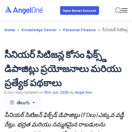
Open Demat Account
›
›
›
Home
Knowledge Center
Personal Finance
సీనియర్ సిటిజన్ల 
సీనియర్ సిటిజన్ల కోసం ఫిక్స్డ్
డిపాజిట్లు ప్రయోజనాలు మరియు
ప్రత్యేక పథకాలు
•
•
6
min read
Updated on
10th Jun, 2026
by
Angel One
తెలుగు
సీనియర్ సిటిజన్ ఫిక్స్‌డ్ డిపాజిట్లు (FDలు) ఎక్కువ వడ్డీ
రేట్లు, భద్రత మరియు నమ్మకమైన రాబడులను