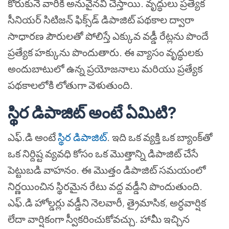
కోరుకునే వారికి అనువైనవి చేస్తాయి. వృద్ధులు ప్రత్యేక
సీనియర్ సిటిజన్ ఫిక్స్‌డ్ డిపాజిట్ పథకాల ద్వారా
సాధారణ పౌరులతో పోలిస్తే ఎక్కువ వడ్డీ రేట్లను పొందే
ప్రత్యేక హక్కును పొందుతారు. ఈ వ్యాసం వృద్ధులకు
అందుబాటులో ఉన్న ప్రయోజనాలు మరియు ప్రత్యేక
పథకాలలోకి లోతుగా వెళుతుంది.
స్థిర డిపాజిట్ అంటే ఏమిటి?
ఎఫ్.డి అంటే
స్థిర డిపాజిట్
. ఇది ఒక వ్యక్తి ఒక బ్యాంక్‌తో
ఒక నిర్దిష్ట వ్యవధి కోసం ఒక మొత్తాన్ని డిపాజిట్ చేసే
పెట్టుబడి వాహనం. ఈ మొత్తం డిపాజిట్ సమయంలో
నిర్ణయించిన స్థిరమైన రేటు వద్ద వడ్డీని పొందుతుంది.
ఎఫ్.డి హోల్డర్లు వడ్డీని నెలవారీ, త్రైమాసిక, అర్ధవార్షిక
లేదా వార్షికంగా స్వీకరించుకోవచ్చు. హామీ ఇచ్చిన