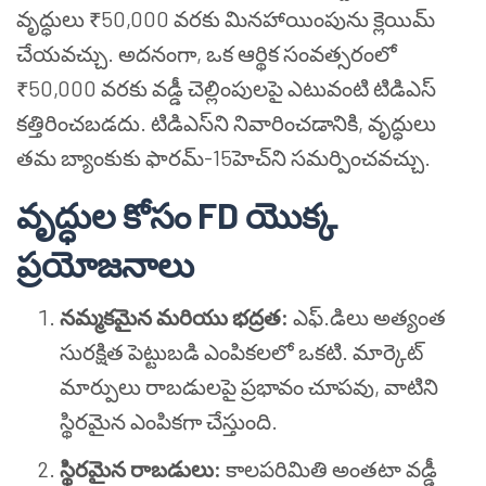
వృద్ధులు ₹50,000 వరకు మినహాయింపును క్లెయిమ్
చేయవచ్చు. అదనంగా, ఒక ఆర్థిక సంవత్సరంలో
₹50,000 వరకు వడ్డీ చెల్లింపులపై ఎటువంటి టిడిఎస్
కత్తిరించబడదు. టిడిఎస్‌ని నివారించడానికి, వృద్ధులు
తమ బ్యాంకుకు ఫారమ్-15హెచ్‌ని సమర్పించవచ్చు.
వృద్ధుల కోసం FD యొక్క
ప్రయోజనాలు
నమ్మకమైన మరియు భద్రత:
ఎఫ్.డిలు అత్యంత
సురక్షిత పెట్టుబడి ఎంపికలలో ఒకటి. మార్కెట్
మార్పులు రాబడులపై ప్రభావం చూపవు, వాటిని
స్థిరమైన ఎంపికగా చేస్తుంది.
స్థిరమైన రాబడులు:
కాలపరిమితి అంతటా వడ్డీ