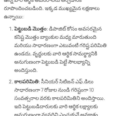
రూపొందించబడింది. ఇక్కడ ముఖ్యమైన లక్షణాలు
ఉన్నాయి:
పెట్టుబడి మొత్తం
: డిపాజిట్ కోసం అవసరమైన
కనిష్ట మొత్తం బ్యాంకుల మధ్య మారుతుంది
మరియు సాధారణంగా ఎటువంటి గరిష్ట పరిమితి
ఉండదు, వృద్ధులకు వారి ఆర్థిక సామర్థ్యానికి
అనుగుణంగా పెట్టుబడి పెట్టే సౌలభ్యాన్ని
అందిస్తుంది.
కాలపరిమితి
: సీనియర్ సిటిజన్ ఎఫ్.డిలు
సాధారణంగా 7 రోజుల నుండి గరిష్టంగా 10
సంవత్సరాల వరకు కాలపరిమితిని అందిస్తాయి.
ఇది పెట్టుబడిదారులకు వారి ఆర్థిక లక్ష్యాలకు
అనుగుణంగా వ్యవధిని ఎంచుకునే అవకాశం