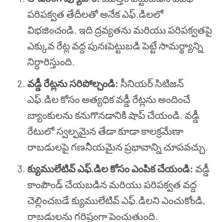
పరిపక్వత తేదీలతో అనేక ఎఫ్.డిలలో
విభజించండి. ఇది ద్రవ్యతను మరియు పరిపక్వతపై
ఎక్కువ రేట్ల వద్ద పునఃపెట్టుబడి పెట్టే సామర్థ్యాన్ని
నిర్ధారిస్తుంది.
వడ్డీ రేట్లను సరిపోల్చండి:
సీనియర్ సిటిజన్
ఎఫ్.డిల కోసం అత్యధిక వడ్డీ రేట్లను అందించే
బ్యాంకులను కనుగొనడానికి షాప్ చేయండి. వడ్డీ
రేటులో స్వల్పమైన తేడా కూడా కాలక్రమేణా
రాబడులపై గణనీయమైన ప్రభావాన్ని చూపవచ్చు.
క్యుములేటివ్ ఎఫ్.డిల కోసం ఎంపిక చేయండి:
వడ్డీ
కాంపౌండ్ చేయబడిన మరియు పరిపక్వత వద్ద
చెల్లించబడే క్యుములేటివ్ ఎఫ్.డిలని ఎంచుకోండి,
రాబడులను గరిష్టంగా పెంచుతుంది.