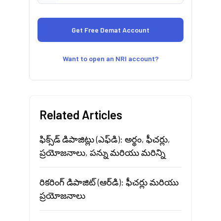
Want to open an NRI account?
Related Articles
ఫిక్స్‌డ్ డిపాజిట్లు (ఎఫ్‌డి): అర్థం, ఫీచర్లు,
ప్రయోజనాలు, పన్ను మరియు మరిన్ని
రికరింగ్ డిపాజిట్ (ఆర్‌డి): ఫీచర్లు మరియు
ప్రయోజనాలు