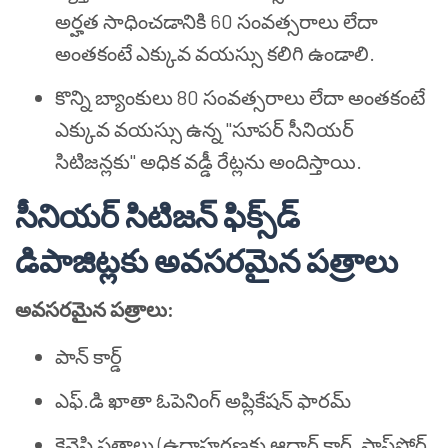
అర్హత సాధించడానికి 60 సంవత్సరాలు లేదా
అంతకంటే ఎక్కువ వయస్సు కలిగి ఉండాలి.
కొన్ని బ్యాంకులు 80 సంవత్సరాలు లేదా అంతకంటే
ఎక్కువ వయస్సు ఉన్న "సూపర్ సీనియర్
సిటిజన్లకు" అధిక వడ్డీ రేట్లను అందిస్తాయి.
సీనియర్ సిటిజన్ ఫిక్స్‌డ్
డిపాజిట్లకు అవసరమైన పత్రాలు
అవసరమైన పత్రాలు:
పాన్ కార్డ్
ఎఫ్.డి ఖాతా ఓపెనింగ్ అప్లికేషన్ ఫారమ్
కెవైసి పత్రాలు (ఉదాహరణకు ఆధార్ కార్డ్, పాస్‌పోర్ట్,