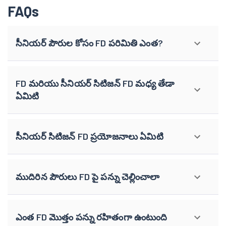
FAQs
సీనియర్ పౌరుల కోసం FD పరిమితి ఎంత?
FD మరియు సీనియర్ సిటిజన్ FD మధ్య తేడా
ఏమిటి
సీనియర్ సిటిజన్ FD ప్రయోజనాలు ఏమిటి
ముదిరిన పౌరులు FD పై పన్ను చెల్లించాలా
ఎంత FD మొత్తం పన్ను రహితంగా ఉంటుంది