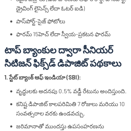
డ్రైవింగ్ లైసెన్స్ లేదా ఓటర్ ఐడి)
పాస్‌పోర్ట్-సైజ్ ఫోటోలు
ఫారమ్ 15హెచ్ లేదా స్వీయ-ప్రకటన ఫారమ్
టాప్ బ్యాంకుల ద్వారా సీనియర్
సిటిజన్ ఫిక్స్‌డ్ డిపాజిట్ పథకాలు
1. స్టేట్ బ్యాంక్ ఆఫ్ ఇండియా (SBI):
వృద్ధులకు అదనపు 0.5% వడ్డీ రేటును అందిస్తుంది.
కనిష్ట డిపాజిట్ కాలపరిమితి 7 రోజులు మరియు 10
సంవత్సరాల వరకు ఉండవచ్చు.
జరిమానాతో ముందస్తు ఉపసంహరణను