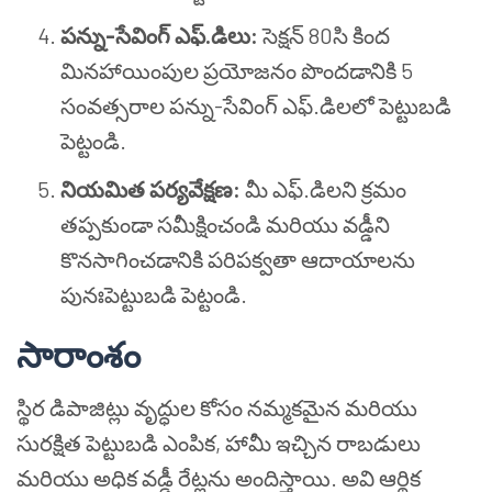
పన్ను-సేవింగ్ ఎఫ్.డిలు:
సెక్షన్ 80సి కింద
మినహాయింపుల ప్రయోజనం పొందడానికి 5
సంవత్సరాల పన్ను-సేవింగ్ ఎఫ్.డిలలో పెట్టుబడి
పెట్టండి.
నియమిత పర్యవేక్షణ:
మీ ఎఫ్.డిలని క్రమం
తప్పకుండా సమీక్షించండి మరియు వడ్డీని
కొనసాగించడానికి పరిపక్వతా ఆదాయాలను
పునఃపెట్టుబడి పెట్టండి.
సారాంశం
స్థిర డిపాజిట్లు వృద్ధుల కోసం నమ్మకమైన మరియు
సురక్షిత పెట్టుబడి ఎంపిక, హామీ ఇచ్చిన రాబడులు
మరియు అధిక వడ్డీ రేట్లను అందిస్తాయి. అవి ఆర్థిక