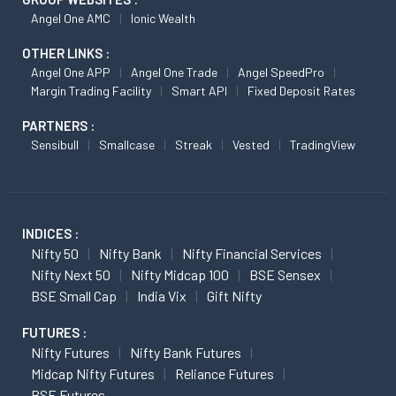
Angel One AMC
Ionic Wealth
OTHER LINKS :
Angel One APP
Angel One Trade
Angel SpeedPro
Margin Trading Facility
Smart API
Fixed Deposit Rates
PARTNERS :
Sensibull
Smallcase
Streak
Vested
TradingView
INDICES :
Nifty 50
Nifty Bank
Nifty Financial Services
Nifty Next 50
Nifty Midcap 100
BSE Sensex
BSE Small Cap
India Vix
Gift Nifty
FUTURES :
Nifty Futures
Nifty Bank Futures
Midcap Nifty Futures
Reliance Futures
BSE Futures