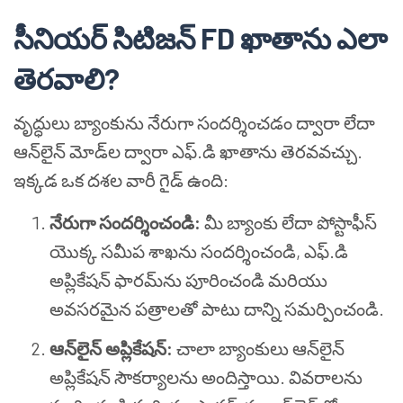
సీనియర్ సిటిజన్ FD ఖాతాను ఎలా
తెరవాలి?
వృద్ధులు బ్యాంకును నేరుగా సందర్శించడం ద్వారా లేదా
ఆన్‌లైన్ మోడ్‌ల ద్వారా ఎఫ్.డి ఖాతాను తెరవవచ్చు.
ఇక్కడ ఒక దశల వారీ గైడ్ ఉంది:
నేరుగా సందర్శించండి:
మీ బ్యాంకు లేదా పోస్టాఫీస్
యొక్క సమీప శాఖను సందర్శించండి, ఎఫ్.డి
అప్లికేషన్ ఫారమ్‌ను పూరించండి మరియు
అవసరమైన పత్రాలతో పాటు దాన్ని సమర్పించండి.
ఆన్‌లైన్ అప్లికేషన్:
చాలా బ్యాంకులు ఆన్‌లైన్
అప్లికేషన్ సౌకర్యాలను అందిస్తాయి. వివరాలను