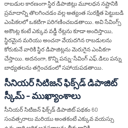
రాబడుల కారణంగా స్థిర డిపాజిట్లు మూలధన నష్టానికి
ప్రమాదాన్ని తొలగించడం వల్ల అత్యంత సురక్షిత పెట్టుబడి
ఎంపికలలో ఒకటిగా పరిగణించబడతాయి. అవి సేవింగ్స్
అకౌంట్ల కంటే ఎక్కువ వడ్డీ రేట్లను కూడా అందిస్తాయి,
స్థిరమైన మరియు అంచనా వేయదగిన రాబడులను
కోరుకునే వారికి స్థిర డిపాజిట్లను మెరుగైన ఎంపికగా
చేస్తాయి. అదనంగా, కొన్ని పన్ను-సేవింగ్ ఎఫ్.డిలు పన్ను
బాధ్యతలను తగ్గించడంలో సహాయపడతాయి.
సీనియర్ సిటిజన్ ఫిక్స్‌డ్ డిపాజిట్
స్కీమ్ - ముఖ్యాంశాలు
సీనియర్ సిటిజన్ ఫిక్స్‌డ్ డిపాజిట్ పథకం 60
సంవత్సరాలు మరియు అంతకంటే ఎక్కువ వయస్సు
ఉన్న వారి ఆర్థిక అవసరాలను తీర్చడానికి