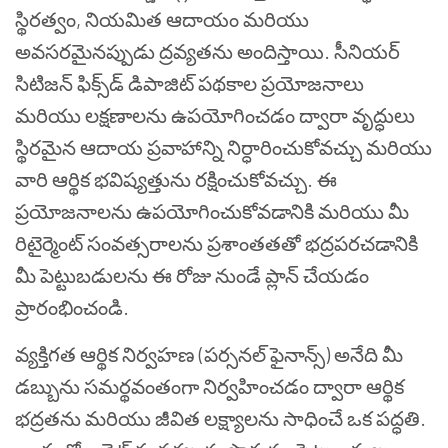
స్థిరత్వం, నియమిత ఆదాయం మరియు
అవసరమైనప్పుడు ద్రవ్యతను అందిస్తాయి. సీనియర్
సిటిజన్ ఫిక్స్‌డ్ డిపాజిట్ పథకాల ప్రయోజనాలు
మరియు లక్షణాలను ఉపయోగించడం ద్వారా వృద్ధులు
స్థిరమైన ఆదాయ ప్రవాహాన్ని నిర్ధారించుకోవచ్చు మరియు
వారి ఆర్థిక భవిష్యత్తును రక్షించుకోవచ్చు. ఈ
ప్రయోజనాలను ఉపయోగించుకోవడానికి మరియు మీ
రిటైర్మెంట్ సంవత్సరాలను ప్రశాంతతతో భద్రపరచడానికి
మీ పెట్టుబడులను ఈ రోజు నుండే ప్లాన్ చేయడం
ప్రారంభించండి.
వ్యక్తిగత ఆర్థిక నిర్వహణ (పర్సనల్ ఫైనాన్స్) అనేది మీ
డబ్బును సమర్థవంతంగా నిర్వహించడం ద్వారా ఆర్థిక
భద్రతను మరియు జీవిత లక్ష్యాలను సాధించే ఒక పద్ధతి.