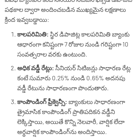
పథకాల ద్వారా అందించబడిన ముఖ్యమైన లక్షణాలు
క్రింద ఇవ్వబడ్డాయి:
కాలపరిమితి:
స్థిర డిపాజిట్ల కాలపరిమితి బ్యాంకు
ఆధారంగా కనిష్టంగా 7 రోజుల నుండి గరిష్టంగా 10
సంవత్సరాల వరకు ఉంటుంది.
అధిక వడ్డీ రేట్లు:
సీనియర్ సిటిజన్లు సాధారణ రేట్ల
కంటే సుమారు 0.25% నుండి 0.65% అదనపు
వడ్డీ రేటును సాధారణంగా పొందుతారు.
కాంపౌండింగ్ ఫ్రీక్వెన్సీ:
బ్యాంకులు సాధారణంగా
త్రైమాసిక కాంపౌండింగ్ ప్రాతిపదికన వడ్డీని
లెక్కిస్తాయి, అయితే కొన్ని నెలవారీ, వార్షిక లేదా
అర్ధవార్షిక కాంపౌండింగ్‌ను అందిస్తాయి.