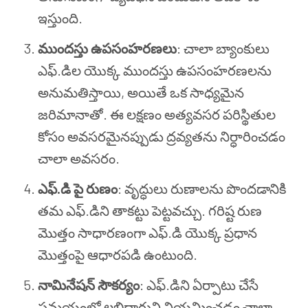
ఇస్తుంది.
ముందస్తు ఉపసంహరణలు
: చాలా బ్యాంకులు
ఎఫ్.డిల యొక్క ముందస్తు ఉపసంహరణలను
అనుమతిస్తాయి, అయితే ఒక సాధ్యమైన
జరిమానాతో. ఈ లక్షణం అత్యవసర పరిస్థితుల
కోసం అవసరమైనప్పుడు ద్రవ్యతను నిర్ధారించడం
చాలా అవసరం.
ఎఫ్.డి పై రుణం
: వృద్ధులు రుణాలను పొందడానికి
తమ ఎఫ్.డిని తాకట్టు పెట్టవచ్చు. గరిష్ట రుణ
మొత్తం సాధారణంగా ఎఫ్.డి యొక్క ప్రధాన
మొత్తంపై ఆధారపడి ఉంటుంది.
నామినేషన్ సౌకర్యం
: ఎఫ్.డిని ఏర్పాటు చేసే
సమయంలో లబ్ధిదారుని నియమించడం చాలా