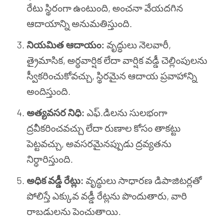
రేటు స్థిరంగా ఉంటుంది, అంచనా వేయదగిన
ఆదాయాన్ని అనుమతిస్తుంది.
నియమిత ఆదాయం:
వృద్ధులు నెలవారీ,
త్రైమాసిక, అర్ధవార్షిక లేదా వార్షిక వడ్డీ చెల్లింపులను
స్వీకరించుకోవచ్చు, స్థిరమైన ఆదాయ ప్రవాహాన్ని
అందిస్తుంది.
అత్యవసర నిధి:
ఎఫ్.డిలను సులభంగా
ద్రవీకరించవచ్చు లేదా రుణాల కోసం తాకట్టు
పెట్టవచ్చు, అవసరమైనప్పుడు ద్రవ్యతను
నిర్ధారిస్తుంది.
అధిక వడ్డీ రేట్లు:
వృద్ధులు సాధారణ డిపాజిటర్లతో
పోలిస్తే ఎక్కువ వడ్డీ రేట్లను పొందుతారు, వారి
రాబడులను పెంచుతాయి.