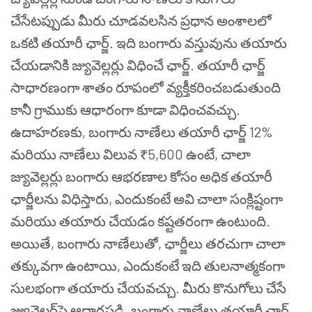
చేసేటప్పుడు మీరు చూడవలసిన ప్రధాన అంశాలలో
ఒకటి తయారీ ఛార్జ్. ఇది బంగారు వస్తువును తయారు
చేయడానికి జ్యువెల్లర్లు విధించే ఛార్జ్. తయారీ ఛార్జ్
సాధారణంగా శాతం రూపంలో వ్యక్తీకరించబడుతుంది
కానీ గ్రాముకు ఆధారంగా కూడా విధించవచ్చు.
ఉదాహరణకు, బంగారు నాణేలు తయారీ ఛార్జ్ 12%
మరియు నాణేలు విలువ ₹5,600 ఉంటే, చాలా
జ్యువెల్లర్లు బంగారు ఆభరణాల కోసం అధిక తయారీ
ఛార్జీలను విధిస్తారు, ఎందుకంటే అవి చాలా సంక్లిష్టంగా
మరియు తయారు చేయడం కష్టతరంగా ఉంటుంది.
అయితే, బంగారు నాణేలుతో, ఛార్జీలు తరచుగా చాలా
తక్కువగా ఉంటాయి, ఎందుకంటే ఇది తులనాత్మకంగా
సులభంగా తయారు చేయవచ్చు. మీరు కొనుగోలు చేసే
జ్యువెల్లర్‌పై ఆధారపడి, బంగారు నాణేలు తయారీ ఛార్జ్