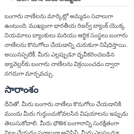
బంగారు నాణేలను మార్కెట్లో అమ్మడం సవాలుగా
ఉంటుంది, ముఖ్యంగా భారతీయ రిజర్వ్ బ్యాంక్ యొక్క
నియమాలు బ్యాంకులు మరియు ఆర్థిక సంస్థలు బంగారు
నాణేలను కొనుగోలు చేయడాన్ని చురుకుగా నిషేధిస్తాయి.
అయినప్పటికీ, మీరు ఎల్లప్పుడూ ధృవీకరించబడిన
జ్యువెల్లర్‌కు బంగారు నాణేలను విక్రయించడం ద్వారా
నగదుగా మార్చవచ్చు.
సారాంశం
దీనితో, మీరు బంగారు నాణేలు కొనుగోలు చేయడానికి
ముందు మీరు గుర్తుంచుకోవలసిన విషయాలను ఇప్పుడు
తెలుసుకోవాలి. మీరు భౌతిక బంగారాన్ని సురక్షితంగా
నిల్వ చేయడం సవాలుగా అనిపిస్తే, మీరు ఎల్లప్పుడూ