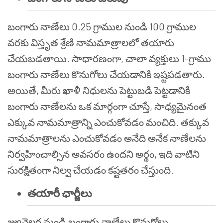
బంగారు నాణేలు 0.25 గ్రాముల నుండి 100 గ్రాముల
వరకు విస్తృత శ్రేణి నామమాత్రాలలో తయారు
చేయబడతాయి. సాధారణంగా, చాలా వ్యక్తులు 1-గ్రాము
బంగారు నాణేలు కొనుగోలు చేయడానికి ఇష్టపడతారు.
అయితే, మీరు ఖాళీ నిధులను పెట్టుబడి పెట్టడానికి
బంగారు నాణేలను ఒక మార్గంగా చూస్తే, సాధ్యమైనంత
ఎక్కువ నామమాత్రాన్ని ఎంచుకోవడం మంచిది. తక్కువ
నామమాత్రాలను ఎంచుకోవడం అనేది అనేక నాణేలను
నిర్వహించాల్సిన అవసరం ఉందని అర్థం, ఇది వాటిని
సురక్షితంగా నిల్వ చేయడం కష్టతరం చేస్తుంది.
తయారీ ఛార్జీలు
జ్యువెల్లర్ల నుండి బంగారు నాణేలు కొనుగోలు