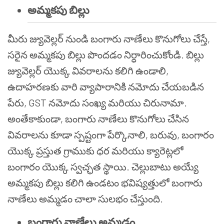
అమ్మకపు బిల్లు
మీరు జ్యువెల్లర్ నుండి బంగారు నాణేలు కొనుగోలు చేస్తే,
సరైన అమ్మకపు బిల్లు పొందడం నిర్ధారించుకోండి. బిల్లు
జ్యువెల్లర్ యొక్క వివరాలను కలిగి ఉండాలి,
ఉదాహరణకు వారి వ్యాపారానికి నమోదు చేయబడిన
పేరు, GST నమోదు సంఖ్య మరియు చిరునామా.
అంతేకాకుండా, బంగారు నాణేలు కొనుగోలు చేసిన
వివరాలను కూడా స్పష్టంగా పేర్కొనాలి, బరువు, బంగారం
యొక్క ప్రస్తుత గ్రాముకు ధర మరియు క్యారెట్లలో
బంగారం యొక్క స్వచ్ఛత స్థాయి. చెల్లుబాటు అయ్యే
అమ్మకపు బిల్లు కలిగి ఉండటం భవిష్యత్తులో బంగారు
నాణేలు అమ్మడం చాలా సులభం చేస్తుంది.
బంగారు నాణేలు అమ్మడం