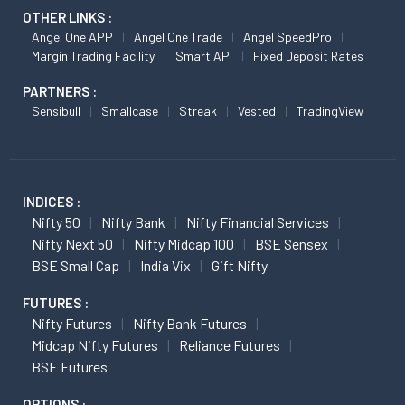
OTHER LINKS :
Angel One APP
Angel One Trade
Angel SpeedPro
Margin Trading Facility
Smart API
Fixed Deposit Rates
PARTNERS :
Sensibull
Smallcase
Streak
Vested
TradingView
INDICES :
Nifty 50
Nifty Bank
Nifty Financial Services
Nifty Next 50
Nifty Midcap 100
BSE Sensex
BSE Small Cap
India Vix
Gift Nifty
FUTURES :
Nifty Futures
Nifty Bank Futures
Midcap Nifty Futures
Reliance Futures
BSE Futures
OPTIONS :