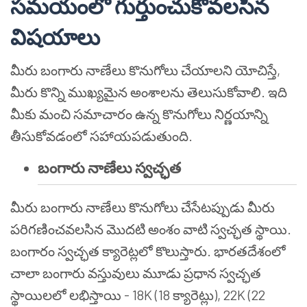
సమయంలో గుర్తుంచుకోవలసిన
విషయాలు
మీరు బంగారు నాణేలు కొనుగోలు చేయాలని యోచిస్తే,
మీరు కొన్ని ముఖ్యమైన అంశాలను తెలుసుకోవాలి. ఇది
మీకు మంచి సమాచారం ఉన్న కొనుగోలు నిర్ణయాన్ని
తీసుకోవడంలో సహాయపడుతుంది.
బంగారు నాణేలు స్వచ్ఛత
మీరు బంగారు నాణేలు కొనుగోలు చేసేటప్పుడు మీరు
పరిగణించవలసిన మొదటి అంశం వాటి స్వచ్ఛత స్థాయి.
బంగారం స్వచ్ఛత క్యారెట్లలో కొలుస్తారు. భారతదేశంలో
చాలా బంగారు వస్తువులు మూడు ప్రధాన స్వచ్ఛత
స్థాయిలలో లభిస్తాయి - 18K (18 క్యారెట్లు), 22K (22