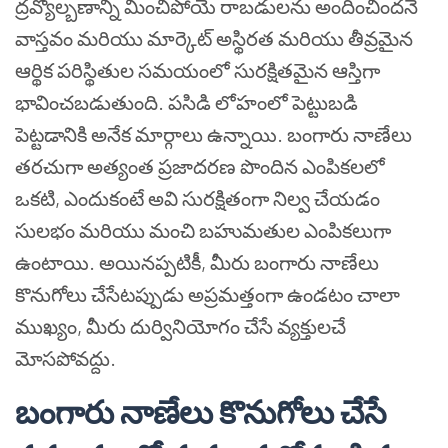
ద్రవ్యోల్బణాన్ని మించిపోయే రాబడులను అందించిందనే
వాస్తవం మరియు మార్కెట్ అస్థిరత మరియు తీవ్రమైన
ఆర్థిక పరిస్థితుల సమయంలో సురక్షితమైన ఆస్తిగా
భావించబడుతుంది. పసిడి లోహంలో పెట్టుబడి
పెట్టడానికి అనేక మార్గాలు ఉన్నాయి. బంగారు నాణేలు
తరచుగా అత్యంత ప్రజాదరణ పొందిన ఎంపికలలో
ఒకటి, ఎందుకంటే అవి సురక్షితంగా నిల్వ చేయడం
సులభం మరియు మంచి బహుమతుల ఎంపికలుగా
ఉంటాయి. అయినప్పటికీ, మీరు బంగారు నాణేలు
కొనుగోలు చేసేటప్పుడు అప్రమత్తంగా ఉండటం చాలా
ముఖ్యం, మీరు దుర్వినియోగం చేసే వ్యక్తులచే
మోసపోవద్దు.
బంగారు నాణేలు కొనుగోలు చేసే