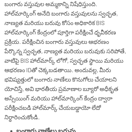
బంగారు వస్తువుల అమ్మకాన్ని నిషేధిస్తుంది.
హాల్‌మార్కింగ్ అనేది బంగారు వస్తువులను స్వచ్ఛత,
నాణ్యత మరియు బరువు కోసం అధికారిక BIS
హాల్‌మార్కింగ్ కేంద్రంలో పూర్తిగా పరీక్షించే ధృవీకరణ
ప్రక్రియ. పరీక్షించిన బంగారు వస్తువులు ఆభరణం
పేర్కొన్న స్వచ్ఛత, నాణ్యత మరియు బరువుకు సరిపోతే,
వాటిపై BIS హాల్‌మార్క్ లోగో, స్వచ్ఛత స్థాయి మరియు
ఆభరణం IDతో చెక్కబడతాయి. అందువల్ల, మీరు
భవిష్యత్తులో బంగారు నాణేలు కొనుగోలు చేయాలని
యోచిస్తే, అవి భారతీయ ప్రమాణాల బ్యూరో అధీకృత
అస్సేయింగ్ మరియు హాల్‌మార్కింగ్ కేంద్రం ద్వారా
పరీక్షించబడి హాల్‌మార్క్ చేయబడ్డాయో లేదో
నిర్ధారించుకోండి.
బంగారు నాణేలు బరువు