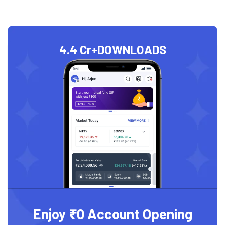
4.4 Cr+
DOWNLOADS
Enjoy ₹0 Account Opening