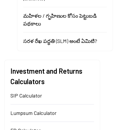
మహిళల / గృహిణుల కోసం పెట్టుబడి
పథకాలు
సరళ రేఖ పద్ధతి (SLM) అంటే ఏమిటి?
Investment and Returns
Calculators
SIP Calculator
Lumpsum Calculator