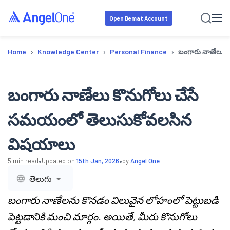
Open Demat Account
›
›
›
Home
Knowledge Center
Personal Finance
బంగారు నాణేలు 
బంగారు నాణేలు కొనుగోలు చేసే
సమయంలో తెలుసుకోవలసిన
విషయాలు
•
•
5
min read
Updated on
15th Jan, 2026
by
Angel One
తెలుగు
బంగారు నాణేలను కొనడం విలువైన లోహంలో పెట్టుబడి
పెట్టడానికి మంచి మార్గం. అయితే, మీరు కొనుగోలు