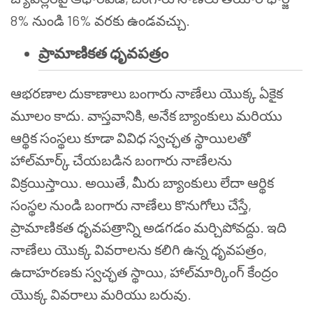
8% నుండి 16% వరకు ఉండవచ్చు.
ప్రామాణికత ధృవపత్రం
ఆభరణాల దుకాణాలు బంగారు నాణేలు యొక్క ఏకైక
మూలం కాదు. వాస్తవానికి, అనేక బ్యాంకులు మరియు
ఆర్థిక సంస్థలు కూడా వివిధ స్వచ్ఛత స్థాయిలతో
హాల్‌మార్క్ చేయబడిన బంగారు నాణేలను
విక్రయిస్తాయి. అయితే, మీరు బ్యాంకులు లేదా ఆర్థిక
సంస్థల నుండి బంగారు నాణేలు కొనుగోలు చేస్తే,
ప్రామాణికత ధృవపత్రాన్ని అడగడం మర్చిపోవద్దు. ఇది
నాణేలు యొక్క వివరాలను కలిగి ఉన్న ధృవపత్రం,
ఉదాహరణకు స్వచ్ఛత స్థాయి, హాల్‌మార్కింగ్ కేంద్రం
యొక్క వివరాలు మరియు బరువు.