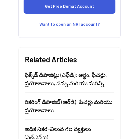
Want to open an NRI account?
Related Articles
ఫిక్స్‌డ్ డిపాజిట్లు (ఎఫ్‌డి): అర్థం, ఫీచర్లు,
ప్రయోజనాలు, పన్ను మరియు మరిన్ని
రికరింగ్ డిపాజిట్ (ఆర్‌డి): ఫీచర్లు మరియు
ప్రయోజనాలు
అధిక నికర-విలువ గల వ్యక్తులు
(ఎచ్‌ఎన్‌ఐ)