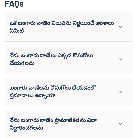
FAQs
ఒక బంగారు నాణెం విలువను నిర్ణయించే అంశాలు
ఏమిటి
నేను బంగారు నాణేలు ఎక్కడ కొనుగోలు
చేయగలను
బంగారు నాణేలను కొనుగోలు చేయడంలో
ప్రమాదాలు ఉన్నాయా
నేను బంగారు నాణెం ప్రామాణికతను ఎలా
నిర్ధారించగలను