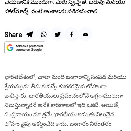
చేయడానికి ముందుగా, మీరు స్వచ్ఛత, బరువు మరియు
హాల్‌మార్క్ వంటి అంశాలను పరిగణించాలి.
Share
భారతదేశంలో, చాలా మంది బంగారాన్ని సంపద మరియు
శ్రేయస్సును తీసుకువచ్చే శుభకరమైన లోహంగా
భావిస్తారు. భారతీయులు ప్రపంచంలోనే అగ్రగాములుగా
నిలుస్తున్నారనే అనేక కారణాలలో ఇది ఒకటి. అయితే,
సంప్రదాయం మాత్రమే భారతీయులను ఈ విలువైన
లోహం వైపు ఆకర్షించేది కాదు. బంగారం నిరంతరం