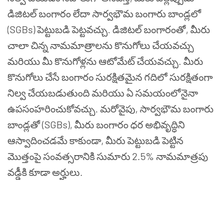
డిజిటల్ బంగారం లేదా సార్వభౌమ బంగారు బాండ్లలో
(SGBs) పెట్టుబడి పెట్టవచ్చు. డిజిటల్ బంగారంతో, మీరు
చాలా చిన్న నామమాత్రాలను కొనుగోలు చేయవచ్చు
మరియు మీ కొనుగోళ్లను ఆటోమేట్ చేయవచ్చు. మీరు
కొనుగోలు చేసే బంగారం సురక్షితమైన గదిలో సురక్షితంగా
నిల్వ చేయబడుతుంది మరియు ఏ సమయంలోనైనా
ఉపసంహరించుకోవచ్చు. మరోవైపు, సార్వభౌమ బంగారు
బాండ్లతో (SGBs), మీరు బంగారం ధర అభివృద్ధిని
ఆస్వాదించడమే కాకుండా, మీరు పెట్టుబడి పెట్టిన
మొత్తంపై సంవత్సరానికి సుమారు 2.5% నామమాత్రపు
వడ్డీకి కూడా అర్హులు.