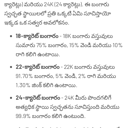
క్యారెట్లు) మరియు 24K (24 క్యారెట్లు). ఈ బంగారు
స్వచ్ఛత స్థాయిలలో ప్రతి ఒక్కటి ఏమి సూచిస్తాయో
ఇక్కడ ఒక సత్వర అవలోకనం.
18-క్యారెట్ బంగారం
- 18K బంగారు వస్తువులు
సుమారు 75% బంగారం, 15% వెండి మరియు 10%
రాగి కలిగి ఉంటాయి.
22-క్యారెట్ బంగారం
- 22K బంగారు వస్తువులు
91.70% బంగారం, 5% వెండి, 2% రాగి మరియు
1.30% జింక్ కలిగి ఉంటాయి.
24-క్యారెట్ బంగారం
- 24K మీరు పొందగలిగే
అత్యధిక స్థాయి స్వచ్ఛతను సూచిస్తుంది మరియు
99.9% బంగారం కలిగి ఉంటుంది.