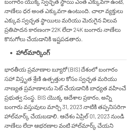
బంగారం యొక్క స్వచ్ఛత స్థాయి ఎంత ఎక్కువగా ఉంటే,
నాణేలు ధర అంత ఎక్కువగా ఉంటుంది. చాలా వ్యక్తులు
ఎక్కువ స్వచ్ఛత స్థాయిలు మరియు మెరుగైన విలువ
ప్రతిపాదన కారణంగా 22K లేదా 24K బంగారు నాణేలు
కొనుగోలు చేయడానికి ఇష్టపడతారు.
హాల్‌మార్కింగ్
భారతీయ ప్రమాణాల బ్యూరో (BIS) దేశంలో బంగారం
సహా విస్తృత శ్రేణి ఉత్పత్తుల కోసం స్వచ్ఛత మరియు
నాణ్యత ప్రమాణాలను సెట్ చేయడానికి బాధ్యత వహించే
ప్రభుత్వ సంస్థ. BIS యొక్క ఆదేశాల ప్రకారం, అన్ని
బంగారు వస్తువులు మార్చి 31, 2023 నాటికి తప్పనిసరిగా
హాల్‌మార్క్ చేయబడాలి. ఆదేశం ఏప్రిల్ 01, 2023 నుండి
నాణేలు లేదా ఆభరణాల వంటి హాల్‌మార్క్ చేయని