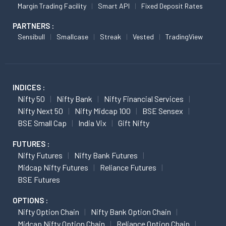
Margin Trading Facility
Smart API
Fixed Deposit Rates
PARTNERS :
Sensibull
Smallcase
Streak
Vested
TradingView
INDICES :
Nifty 50
Nifty Bank
Nifty Financial Services
Nifty Next 50
Nifty Midcap 100
BSE Sensex
BSE Small Cap
India Vix
Gift Nifty
FUTURES :
Nifty Futures
Nifty Bank Futures
Midcap Nifty Futures
Reliance Futures
BSE Futures
OPTIONS :
Nifty Option Chain
Nifty Bank Option Chain
Midcap Nifty Option Chain
Reliance Option Chain