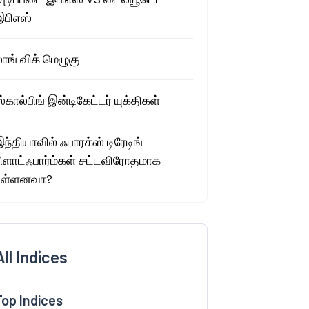
இபிஎஸ்
ாங் விக் மெழுகு
்கால்பிங் இன்டிகேட்டர் யுக்திகள்
ந்தியாவில் ஃபாரக்ஸ் டிரேடிங்
பிளாட்ஃபார்ம்கள் சட்டவிரோதமாக
உள்ளனவா?
All Indices
Top Indices