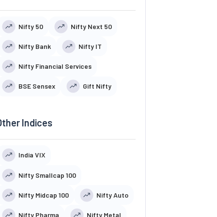
Nifty 50
Nifty Next 50
Nifty Bank
Nifty IT
Nifty Financial Services
BSE Sensex
Gift Nifty
Other Indices
India VIX
Nifty Smallcap 100
Nifty Midcap 100
Nifty Auto
Nifty Pharma
Nifty Metal