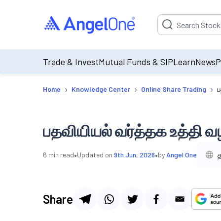
Suggestion will be p
Trade & Invest
Mutual Funds & SIP
Learn
News
P
›
›
›
Home
Knowledge Center
Online Share Trading
ப
பதவியியல் வர்த்தக உத்தி வழ
•
•
த
6
min read
Updated on
9th Jun, 2026
by
Angel One
Share