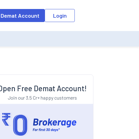
o the input field, the suggestion list will be updated as per the keyw
 Demat Account
Login
Open Free Demat Account!
Join our 3.5 Cr+ happy customers