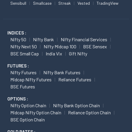
Sensibull
Smallcase
Streak
Vested
TradingView
INDICES :
Nifty 50
Nifty Bank
Nifty Financial Services
Nifty Next 50
Nifty Midcap 100
BSE Sensex
BSE Small Cap
India Vix
Gift Nifty
FUTURES :
Nifty Futures
Nifty Bank Futures
Midcap Nifty Futures
Reliance Futures
BSE Futures
OPTIONS :
Nifty Option Chain
Nifty Bank Option Chain
Midcap Nifty Option Chain
Reliance Option Chain
BSE Option Chain
GOLD RATES :