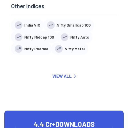
Other Indices
India VIX
Nifty Smallcap 100
Nifty Midcap 100
Nifty Auto
Nifty Pharma
Nifty Metal
VIEW ALL
4.4 Cr+
DOWNLOADS