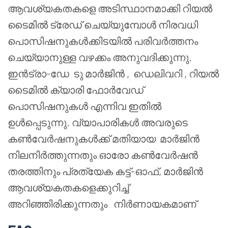
ആവശ്യകതകളെ അടിസ്ഥാനമാക്കി റിയൽ
ടൈമിൽ ട്രേഡ് ചെയ്യുമ്പോൾ നിരവധി
പൊസിഷനുകൾക്കിടയിൽ പരിവർത്തനം
ചെയ്യാനുള്ള വഴക്കം അനുവദിക്കുന്നു.
ഇൻട്രാ-ഡേ
ടു മാർജിൻ
,
ഡെലിവറി , റിയൽ
ടൈമിൽ ക്യാരി ഫോർവേഡ്
പൊസിഷനുകൾ എന്നിവ ഇതിൽ
ഉൾപ്പെടുന്നു. വ്യാപാരികൾ അവരുടെ
കൺവേർഷനുകൾക്ക് മതിയായ
മാർജിൻ
നിലനിർത്തുന്നതും ഓരോ കൺവേർഷൻ
തരത്തിനും പ്രത്യേക കട്ട്-ഓഫ്, മാർജിൻ
ആവശ്യകതകളെക്കുറിച്ച്
അറിഞ്ഞിരിക്കുന്നതും നിർണായകമാണ്