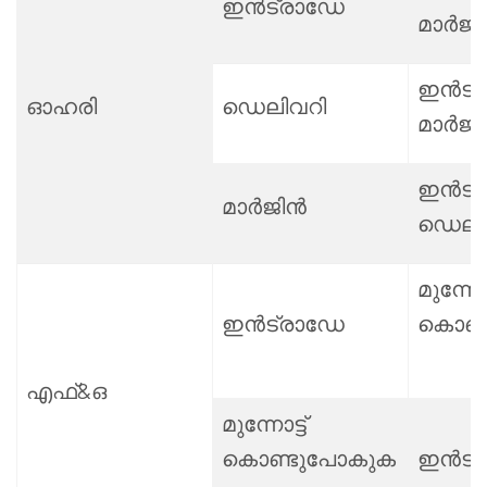
ഇൻട്രാഡേ
മാർജി
ഇൻട്
ഓഹരി
ഡെലിവറി
മാർജ
ഇൻട്
മാർജിൻ
ഡെലി
മുന്നോട്
ഇൻട്രാഡേ
കൊണ്
എഫ്&ഒ
മുന്നോട്ട്
കൊണ്ടുപോകുക
ഇൻട്