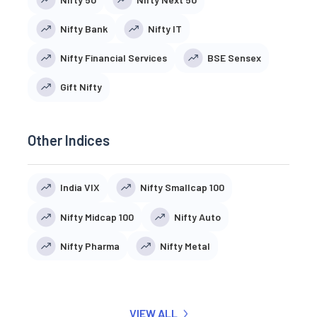
Nifty Bank
Nifty IT
Nifty Financial Services
BSE Sensex
Gift Nifty
Other Indices
India VIX
Nifty Smallcap 100
Nifty Midcap 100
Nifty Auto
Nifty Pharma
Nifty Metal
VIEW ALL