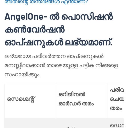
അതിന്റെ തന്ത്രങ്ങൾ എന്താണ്?
AngelOne-
ൽ
പൊസിഷൻ
കൺവേർഷൻ
ഓപ്ഷനുകൾ ലഭ്യമാണ്.
ലഭ്യമായ പരിവർത്തന ഓപ്ഷനുകൾ
മനസ്സിലാക്കാൻ താഴെയുള്ള പട്ടിക നിങ്ങളെ
സഹായിക്കും.
പരിവർ
ഒറിജിനൽ
സെഗ്മെന്റ്
ചെയ്
ഓർഡർ തരം
തരം
ഡെലി