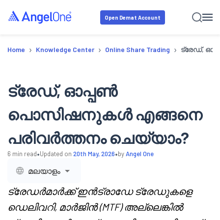
Open Demat Account
›
›
›
Home
Knowledge Center
Online Share Trading
ട്രേഡ്, ഓ
ട്രേഡ്, ഓപ്പൺ
പൊസിഷനുകൾ എങ്ങനെ
പരിവർത്തനം ചെയ്യാം?
•
•
6
min read
Updated on
20th May, 2026
by
Angel One
മലയാളം
ട്രേഡര്‍മാര്‍ക്ക് ഇന്‍ട്രാഡേ ട്രേഡുകളെ
ഡെലിവറി, മാര്‍ജിന്‍ (MTF) അല്ലെങ്കില്‍