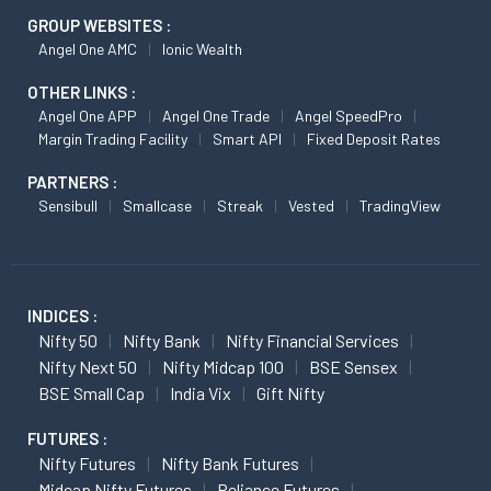
GROUP WEBSITES :
Angel One AMC
Ionic Wealth
OTHER LINKS :
Angel One APP
Angel One Trade
Angel SpeedPro
Margin Trading Facility
Smart API
Fixed Deposit Rates
PARTNERS :
Sensibull
Smallcase
Streak
Vested
TradingView
INDICES :
Nifty 50
Nifty Bank
Nifty Financial Services
Nifty Next 50
Nifty Midcap 100
BSE Sensex
BSE Small Cap
India Vix
Gift Nifty
FUTURES :
Nifty Futures
Nifty Bank Futures
Midcap Nifty Futures
Reliance Futures