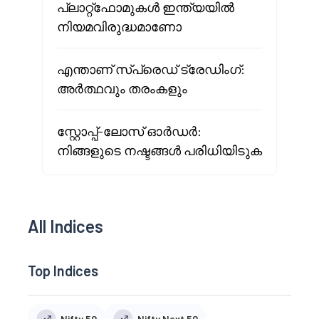
പ്ലാറ്റ്ഫോമുകൾ ഇന്ത്യയിൽ
നിയമവിരുദ്ധമാണോ
എന്താണ് സ്പ്രെഡ് ട്രേഡിംഗ്:
അർത്ഥവും തരംകളും
സ്റ്റോപ്പ്-ലോസ് ഓർഡർ:
നിങ്ങളുടെ നഷ്ടങ്ങൾ പരിധിയിടുക
All Indices
Top Indices
Nifty 50
Nifty Next 50