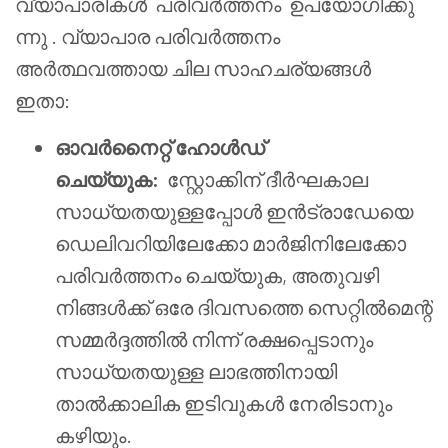
വ്യാപാരികൾ
പരിവർത്തനം
ഉപയോഗിക്കു
ന്നു . വ്യാപാര പരിവർത്തനം
അർത്ഥവത്തായ ചില സാഹചര്യങ്ങൾ
ഇതാ:
ഓവർനൈറ്റ് ഹോൾഡ്
ചെയ്യുക:
സ്റ്റോക്കിന് ദീർഘകാല
സാധ്യതയുള്ളപ്പോൾ ഇൻട്രാഡേയെ
ഡെലിവറിയിലേക്കോ മാർജിനിലേക്കോ
പരിവർത്തനം ചെയ്യുക, അതുവഴി
നിങ്ങൾക്ക് ഒരേ ദിവസത്തെ സെറ്റിൽമെന്റ്
സമ്മർദ്ദത്തിൽ നിന്ന് രക്ഷപ്പെടാനും
സാധ്യതയുള്ള ലാഭത്തിനായി
താൽക്കാലിക ഇടിവുകൾ നേരിടാനും
കഴിയും.