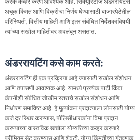
फरक
कव्हर
करणे
आवश्यक
आहे
.
सिक्युरिटीज
अंडररायटर्स
अचूक
किंमत
आणि
विक्रीचा
निर्णय
घेण्यासाठी
बाजारपेठेतील
परिस्थिती
,
वित्तीय
माहिती
आणि
इतर
संबंधित
निर्देशकांविषयी
त्यांच्या
सखोल
माहितीवर
अवलंबून
असतात
.
अंडररायटिंग
कसे
काम
करते
:
अंडररायटिंग
ही
एक
प्रक्रिया
आहे
ज्यासाठी
सखोल
संशोधन
आणि
तपासणी
आवश्यक
आहे
.
यामध्ये
प्रत्येक
पार्टी
किंवा
कंपनीशी
संबंधित
जोखीम
स्तराचे
सखोल
संशोधन
आणि
निर्धारण
समाविष्ट
आहे
.
हे
मूल्यांकन
प्रदात्याला
लोनसाठी
योग्य
कर्ज
दर
स्थिर
करण्यास
,
पॉलिसीधारकांना
विमा
प्रदान
करण्याच्या
वास्तविक
खर्चाला
योग्यरित्या
कव्हर
करणारे
प्रीमियम
सेट
करण्यास
आणि
शेवटी
,
योग्य
किंमतीच्या
गुंतवणूक