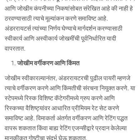
आणि
जोखीम
कंपनीच्या
निकषांसोबत
संरेखित
आहे
की
नाही
हे
ठरवण्यासाठी
त्याचे
मूल्यांकन
करणे
समाविष्ट
आहे
.
अंडररायटर्स
त्यांच्या
निर्णय
घेण्याचे
मार्गदर्शन
करण्यासाठी
स्वीकार्य
आणि
अस्वीकार्य
जोखमींची
पूर्वनिर्धारित
यादी
वापरतात
.
जोखीम
वर्गीकरण
आणि
किंमत
जोखीम
स्वीकारल्यानंतर
,
अंडररायटरची
पुढील
पायरी
म्हणजे
त्याचे
वर्गीकरण
करणे
आणि
किंमतीची
संरचना
नियुक्त
करणे
.
या
स्टेपमध्ये
रिस्क
विशिष्ट
कॅटेगरीमध्ये
ग्रुप
करणे
आणि
रिस्कच्या
वैशिष्ट्यांवर
आधारित
प्रीमियम
रेट
सेट
करणे
समाविष्ट
आहे
.
विमाकर्ता
अंतर्गत
वर्गीकरण
आणि
रेटिंग
पद्धत
वापरू
शकतात
किंवा
बाह्य
रेटिंग
एजन्सीद्वारे
प्रदान
केलेल्या
मानकीकृत
गोष्टीचा
संदर्भ
घेऊ
शकतात
.