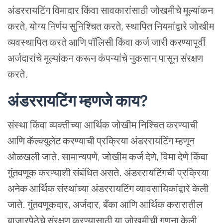
अंडररायटिंग
विमादार
किंवा
सावकारांसाठी
जोखमीचे
मूल्यांकन
करते
,
योग्य
निर्णय
सुनिश्चित
करते
,
स्थापित
नियमांद्वारे
जोखीम
व्यवस्थापित
करते
आणि
पॉलिसी
किंवा
कर्ज
जारी
करण्यापूर्वी
अर्जदारांचे
मूल्यांकन
करून
कंपन्यांचे
नुकसान
पासून
संरक्षण
करते
.
अंडररायटिंग
म्हणजे
काय
?
संस्था
किंवा
व्यक्तीच्या
आर्थिक
जोखीम
निश्चित
करण्याची
आणि
कॅल्क्युलेट
करण्याची
प्रक्रिया
अंडररायटिंग
म्हणून
ओळखली
जाते
.
सामान्यपणे
,
जोखीम
कर्ज
देणे
,
विमा
देणे
किंवा
गुंतवणूक
करण्याशी
संबंधित
असते
.
अंडररायटिंगची
प्रक्रिया
अनेक
आर्थिक
संस्थांच्या
अंडररायटिंग
व्यावसायिकांद्वारे
केली
जाते
.
गुंतवणूकदार
,
अर्जदार
,
बँका
आणि
आर्थिक
करारातील
बाजारपेठेचे
संरक्षण
करण्यासाठी
या
जोखमीची
गणना
केली