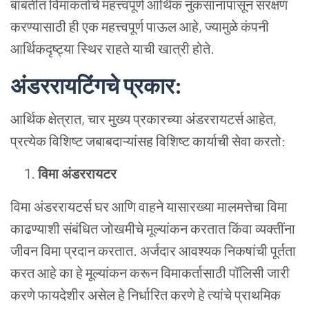
बाबतीत
विमाकर्ताचे
महत्त्वपूर्ण
आर्थिक
नुकसानापासून
संरक्षण
करण्यासाठी
ही
एक
महत्त्वपूर्ण
पाऊल
आहे
,
ज्यामुळे
कंपनी
आर्थिकदृष्ट्या
स्थिर
राहते
याची
खात्री
होते
.
अंडररायटिंगचे
प्रकार
:
आर्थिक
क्षेत्रात
,
चार
मुख्य
प्रकारच्या
अंडररायटर्स
आहेत
,
प्रत्येक
विशिष्ट
जबाबदाऱ्यांसह
विशिष्ट
कार्याची
सेवा
करतो
:
विमा
अंडररायटर
विमा
अंडररायटर्स
घर
आणि
वाहने
यासारख्या
मालमत्तेचा
विमा
काढण्याशी
संबंधित
जोखमीचे
मूल्यांकन
करतात
किंवा
व्यक्तींना
जीवन
विमा
प्रदान
करतात
.
अर्जदार
आवश्यक
निकषांची
पूर्तता
करत
आहे
का
हे
मूल्यांकन
करून
विमाकर्तासाठी
पॉलिसी
जारी
करणे
फायदेशीर
असेल
हे
निर्धारित
करणे
हे
त्यांचे
प्राथमिक