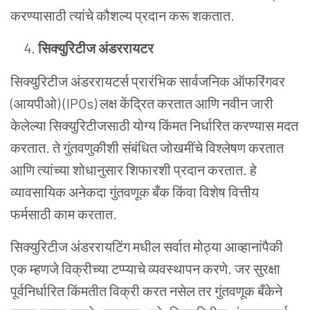
करण्यासाठी
त्यांचे
कौशल्य
प्रदान
करू
शकतात
.
सिक्युरिटीज
अंडररायटर
सिक्युरिटीज
अंडररायटर्स
प्रारंभिक
सार्वजनिक
ऑफरिंगवर
(
आयपीओ
) (IPOs)
लक्ष
केंद्रित
करतात
आणि
नवीन
जारी
केलेल्या
सिक्युरिटीजसाठी
योग्य
किंमत
निर्धारित
करण्यास
मदत
करतात
.
ते
गुंतवणुकीशी
संबंधित
जोखमींचे
विश्लेषण
करतात
आणि
त्यांच्या
शोधानुसार
शिफारशी
प्रदान
करतात
.
हे
व्यावसायिक
अनेकदा
गुंतवणूक
बँक
किंवा
विशेष
वित्तीय
फर्मसाठी
काम
करतात
.
सिक्युरिटीज
अंडररायटिंग
मधील
सर्वात
मोठ्या
आव्हानांपैकी
एक
म्हणजे
विक्रीच्या
टप्प्याचे
व्यवस्थापन
करणे
.
जर
सुरक्षा
पूर्वनिर्धारित
किंमतीत
विक्री
करत
नसेल
तर
गुंतवणूक
बँकेने