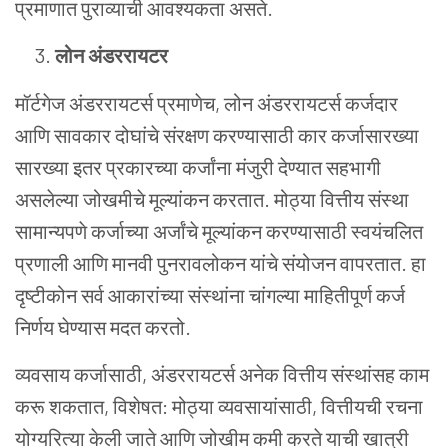
प्रमाणात
पुराव्याची
आवश्यकता
असते
.
लोन
अंडररायटर
मॉर्टगेज
अंडररायटर्स
प्रमाणेच
,
लोन
अंडररायटर्स
कर्जदार
आणि
सावकार
दोघांचे
संरक्षण
करण्यासाठी
कार
कर्जासारख्या
सारख्या
इतर
प्रकारच्या
कर्जांना
मंजुरी
देण्यात
सहभागी
असलेल्या
जोखमीचे
मूल्यांकन
करतात
.
मोठ्या
वित्तीय
संस्था
सामान्यपणे
कर्जाच्या
अर्जांचे
मूल्यांकन
करण्यासाठी
स्वयंचलित
प्रणाली
आणि
मानवी
पुनरावलोकन
यांचे
संयोजन
वापरतात
.
हा
दृष्टीकोन
सर्व
आकारांच्या
संस्थांना
चांगल्या
माहितीपूर्ण
कर्ज
निर्णय
घेण्यास
मदत
करतो
.
व्यवसाय
कर्जासाठी
,
अंडररायटर्स
अनेक
वित्तीय
संस्थांसह
काम
करू
शकतात
,
विशेषत
:
मोठ्या
व्यवसायांसाठी
,
वित्तीयची
रचना
योग्यरित्या
केली
जाते
आणि
जोखीम
कमी
करते
याची
खात्री