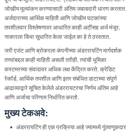
जोखीम
मूल्यांकन
करण्यासाठी
अंतिम
जबाबदारी
धारण
करतात
.
अर्जदाराच्या
आर्थिक
माहिती
आणि
जोखीम
घटकांच्या
तपशीलवार
विश्लेषणावर
आधारित
काही
अटींसह
अर्ज
मंजूर
,
नाकारला
किंवा
सुधारित
केला
जाईल
का
हे
ते
ठरवतात
.
जरी
एजंट
आणि
ब्रोकरला
कंपनीच्या
अंडररायटिंग
मार्गदर्शक
तत्त्वांबद्दल
काही
माहिती
असली
तरीही
,
त्यांची
भूमिका
कस्टमरच्या
संवादावर
अधिक
लक्ष
केंद्रित
करते
.
क्रेडिट
रेकॉर्ड
,
आर्थिक
तपशील
आणि
इतर
संबंधित
डाटाच्या
संपूर्ण
आढाव्याद्वारे
सूचित
केलेले
अंडररायटरचा
निर्णय
अंतिम
आहे
आणि
अर्जाचा
परिणाम
निर्धारित
करतो
.
मुख्य
टेकअवे
:
अंडररायटिंग
ही
एक
प्रक्रिया
आहे
ज्यामध्ये
गुंतवणूकदार