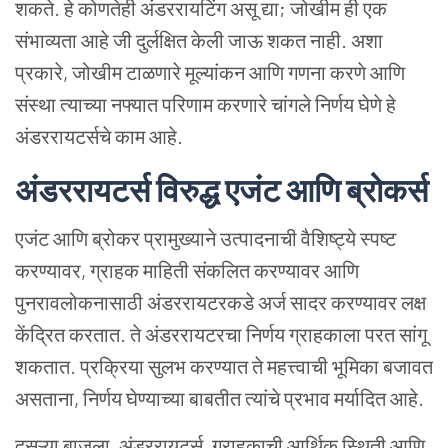
शकते
.
हे
कोणतेही
अंडररायटिंग
असू
द्या
;
जोखीम
ही
एक
संभाव्यता
आहे
जी
दुर्लक्षित
केली
जाऊ
शकत
नाही
.
अशा
प्रकारे
,
जोखीम
टाळणारे
मूल्यांकन
आणि
गणना
करणे
आणि
संस्था
त्याच्या
नफ्यात
परिणाम
करणारे
चांगले
निर्णय
घेणे
हे
अंडररायटर्सचे
काम
आहे
.
अंडररायटर्स
विरुद्ध
एजंट
आणि
ब्रोकर्स
एजंट
आणि
ब्रोकर
प्रामुख्याने
उत्पादनाची
वैशिष्ट्ये
स्पष्ट
करण्यावर
,
ग्राहक
माहिती
संकलित
करण्यावर
आणि
पुनरावलोकनासाठी
अंडररायटरकडे
अर्ज
सादर
करण्यावर
लक्ष
केंद्रित
करतात
.
ते
अंडररायटरचा
निर्णय
ग्राहकाला
परत
सांगू
शकतात
.
प्रक्रिया
सुलभ
करण्यात
ते
महत्त्वाची
भूमिका
बजावत
असताना
,
निर्णय
घेण्याच्या
बाबतीत
त्यांचे
प्रभाव
मर्यादित
आहे
.
दुसऱ्या
बाजूला
,
अंडररायटर्स
,
ग्राहकाची
आर्थिक
स्थिती
आणि