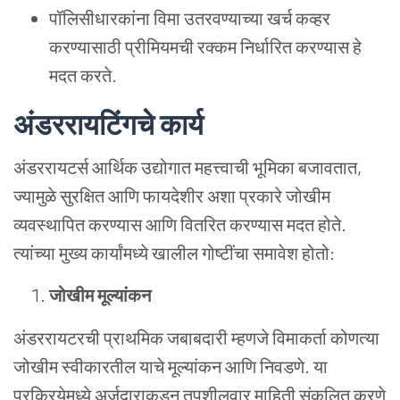
पॉलिसीधारकांना
विमा
उतरवण्याच्या
खर्च
कव्हर
करण्यासाठी
प्रीमियमची
रक्कम
निर्धारित
करण्यास
हे
मदत
करते
.
अंडररायटिंगचे
कार्य
अंडररायटर्स
आर्थिक
उद्योगात
महत्त्वाची
भूमिका
बजावतात
,
ज्यामुळे
सुरक्षित
आणि
फायदेशीर
अशा
प्रकारे
जोखीम
व्यवस्थापित
करण्यास
आणि
वितरित
करण्यास
मदत
होते
.
त्यांच्या
मुख्य
कार्यांमध्ये
खालील
गोष्टींचा
समावेश
होतो
:
जोखीम
मूल्यांकन
अंडररायटरची
प्राथमिक
जबाबदारी
म्हणजे
विमाकर्ता
कोणत्या
जोखीम
स्वीकारतील
याचे
मूल्यांकन
आणि
निवडणे
.
या
प्रक्रियेमध्ये
अर्जदाराकडून
तपशीलवार
माहिती
संकलित
करणे