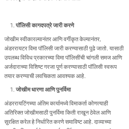
पॉलिसी
कागदपत्रे
जारी
करणे
जोखीम
स्वीकारल्यानंतर
आणि
वर्गीकृत
केल्यानंतर
,
अंडररायटर
विमा
पॉलिसी
जारी
करण्यासाठी
पुढे
जातो
.
यासाठी
उपलब्ध
विविध
प्रकारच्या
विमा
पॉलिसींची
चांगली
समज
आणि
अर्जदाराच्या
विशिष्ट
गरजा
पूर्ण
करण्यासाठी
पॉलिसी
स्वरूप
तयार
करण्याची
लवचिकता
आवश्यक
आहे
.
जोखीम
धारणा
आणि
पुनर्विमा
अंडररायटिंगच्या
अंतिम
कार्यामध्ये
विमाकर्ता
कोणत्याही
अतिरिक्त
जोखीमसाठी
पुनर्विमा
किती
राखून
ठेवेल
आणि
सुरक्षित
करेल
हे
निर्धारित
करणे
समाविष्ट
आहे
.
दाव्याच्या