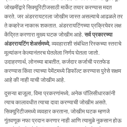
जोखमींद्वारे
सिक्युरिटीजसाठी
मार्केट
तयार
करण्यास
मदत
करते
.
जर
अंडररायटरला
जोखीम
जास्त
असल्याचे
आढळले
तर
ते
कव्हरेज
नाकारू
शकतात
.
अंडररायटिंगच्या
प्रक्रियेवर
लक्ष
केंद्रित
करणारा
मुख्य
घटक
जोखीम
आहे
.
सर्व
प्रकारच्या
अंडररायटिंग
शेअर्समध्ये
,
व्यवहाराशी
संबंधित
रिस्कच्या
स्तराचे
मूल्यांकन
केल्यानंतरच
घेतलेला
निर्णय
घेतला
जातो
.
उदाहरणार्थ
,
लोनच्या
बाबतीत
,
कर्जदार
कर्जाची
परतफेड
करण्यास
किंवा
त्याच्या
पेमेंटमध्ये
डिफॉल्ट
करण्यास
पुरेसे
सक्षम
आहे
की
नाही
याची
जोखीम
आहे
.
दुसऱ्या
बाजूला
,
विमा
प्रकरणांमध्ये
,
अनेक
पॉलिसीधारकांनी
त्याच
कालावधीत
त्याचा
दावा
करण्याची
जोखीम
असते
.
सिक्युरिटीजमध्ये
व्यवहार
करताना
,
जोखीम
घटक
म्हणजे
गुंतवणूक
नफा
प्रदान
करणार
नाही
आणि
त्यामुळे
नुकसान
होऊ