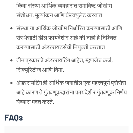
किंवा
संस्था
आर्थिक
व्यवहारात
समाविष्ट
जोखीम
संशोधन
,
मूल्यांकन
आणि
कॅल्क्युलेट
करतात
.
संस्था
या
आर्थिक
जोखीम
निर्धारित
करण्यासाठी
आणि
संस्थेसाठी
डील
फायदेशीर
आहे
की
नाही
हे
निश्चित
करण्यासाठी
अंडररायटर्सची
नियुक्ती
करतात
.
तीन
प्रकारचे
अंडररायटिंग
आहेत
,
म्हणजेच
कर्ज
,
सिक्युरिटीज
आणि
विमा
.
अंडररायटिंग
ही
आर्थिक
जगातील
एक
महत्त्वपूर्ण
प्रोसेस
आहे
कारण
ते
गुंतवणूकदारांना
फायदेशीर
गुंतवणूक
निर्णय
घेण्यास
मदत
करते
.
FAQs