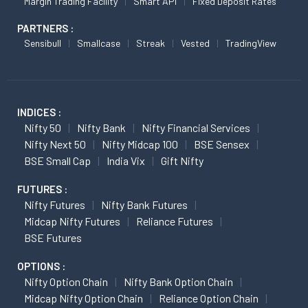
Margin Trading Facility
Smart API
Fixed Deposit Rates
PARTNERS :
Sensibull
Smallcase
Streak
Vested
TradingView
INDICES :
Nifty 50
Nifty Bank
Nifty Financial Services
Nifty Next 50
Nifty Midcap 100
BSE Sensex
BSE Small Cap
India Vix
Gift Nifty
FUTURES :
Nifty Futures
Nifty Bank Futures
Midcap Nifty Futures
Reliance Futures
BSE Futures
OPTIONS :
Nifty Option Chain
Nifty Bank Option Chain
Midcap Nifty Option Chain
Reliance Option Chain