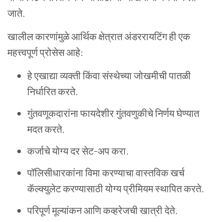
जाते
.
खालील
कारणांमुळे
आर्थिक
क्षेत्रात
अंडररायटिंग
ही
एक
महत्त्वपूर्ण
प्रोसेस
आहे
:
हे
एखाद्या
व्यक्ती
किंवा
संस्थेच्या
जोखमीची
पातळी
निर्धारित
करते
.
गुंतवणूकदारांना
फायदेशीर
गुंतवणुकीचे
निर्णय
घेण्यात
मदत
करते
.
कर्जाचे
योग्य
दर
सेट
-
अप
करा
.
पॉलिसीधारकांना
विमा
करण्याचा
वास्तविक
खर्च
कॅल्क्युलेट
करण्यासाठी
योग्य
प्रीमियम
स्थापित
करते
.
परिपूर्ण
मूल्यांकन
आणि
कव्हरेजची
खात्री
देते
.