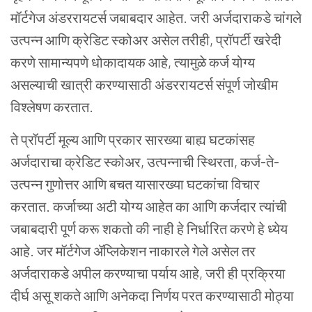
मॉर्टगेज
अंडररायटर्स
जबाबदार
आहेत
.
जरी
अर्जदाराकडे
चांगले
उत्पन्न
आणि
क्रेडिट
स्कोअर
असेल
तरीही
,
प्रॉपर्टी
खरेदी
करणे
सामान्यपणे
धोकादायक
आहे
,
त्यामुळे
कर्ज
योग्य
असल्याची
खात्री
करण्यासाठी
अंडररायटर्स
संपूर्ण
जोखीम
विश्लेषण
करतात
.
ते
प्रॉपर्टी
मूल्य
आणि
प्रकार
सारख्या
बाह्य
घटकांसह
अर्जदाराचा
क्रेडिट
स्कोअर
,
उत्पन्नाची
स्थिरता
,
कर्ज
-
ते
-
उत्पन्न
गुणोत्तर
आणि
बचत
यासारख्या
घटकांचा
विचार
करतात
.
कर्जाच्या
अटी
योग्य
आहेत
का
आणि
कर्जदार
त्यांची
जबाबदारी
पूर्ण
करू
शकतो
की
नाही
हे
निर्धारित
करणे
हे
ध्येय
आहे
.
जर
मॉर्टगेज
ॲप्लिकेशन
नाकारले
गेले
असेल
तर
अर्जदाराकडे
अपील
करण्याचा
पर्याय
आहे
,
जरी
ही
प्रक्रिया
दीर्घ
असू
शकते
आणि
अनेकदा
निर्णय
परत
करण्यासाठी
मोठ्या