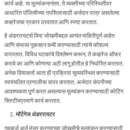
कार्य
आहे
.
या
मूल्यांकनानंतर
,
ते
व्यक्तीच्या
परिस्थितीवर
आधारित
पॉलिसीच्या
तपशिलासाठी
अर्जदार
पात्र
असलेल्या
कव्हरेजचा
प्रकार
ठरवतात
आणि
स्पष्ट
करतात
.
हे
अंडररायटर्स
विमा
जोखमीबद्दल
अत्यंत
माहितीपूर्ण
आहेत
आणि
संभाव्य
नुकसान
कमी
करण्यासाठी
त्यांचे
कौशल्य
वापरतात
.
विविध
घटकांचे
विश्लेषण
करून
,
ते
कव्हरेज
ऑफर
करावे
का
आणि
कोणत्या
अटी
लागू
होतील
हे
निर्धारित
करतात
.
अनेक
विमाकर्ता
आता
ही
प्रक्रिया
सुव्यवस्थित
करण्यासाठी
स्वयंचलित
प्रणालीचा
वापर
करतात
,
अर्जदार
कंपनीच्या
आवश्यकता
पूर्ण
करत
असल्यास
मूल्यांकन
करण्यासाठी
कोटिंग
सिस्टीमप्रमाणे
कार्य
करतात
.
मॉर्टगेज
अंडररायटर
गृहकर्ज
अर्ज
मंजूर
करण्याच्या
जोखमीचे
मूल्यांकन
करण्यासाठी