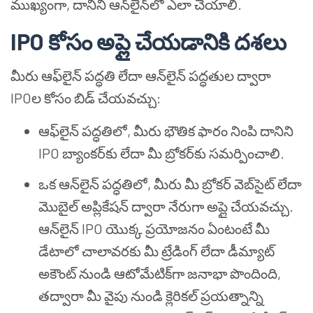
ముఖ్యంగా, దానిని ఆన్‌లైన్‌లో ఎలా చేయాలి.
IPO కోసం అప్లై చేయడానికి దశలు
మీరు ఆఫ్‌లైన్ పద్ధతి లేదా ఆన్‌లైన్ పద్ధతుల ద్వారా
IPOల కోసం బిడ్ చేయవచ్చు:
ఆఫ్‌లైన్ పద్ధతిలో, మీరు భౌతిక ఫారం నింపి దానిని
IPO బ్యాంకర్‌కు లేదా మీ బ్రోకర్‌కు సమర్పించాలి.
ఒక ఆన్‌లైన్ పద్ధతిలో, మీరు మీ బ్రోకర్ వెబ్‌సైట్ లేదా
మొబైల్ అప్లికేషన్ ద్వారా నేరుగా అప్లై చేయవచ్చు.
ఆన్‌లైన్ IPO యొక్క ప్రయోజనం ఏంటంటే మీ
డేటాలో చాలావరకు మీ ట్రేడింగ్ లేదా డీమ్యాట్
అకౌంట్ నుండి ఆటోమేటిక్‌గా జనాభా పొందింది,
తద్వారా మీ వైపు నుండి క్లెరికల్ ప్రయత్నాన్ని