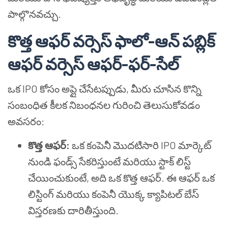
పాల్గొనవచ్చు.
కొత్త ఆఫర్ వర్సెస్ ఫాలో-ఆన్ పబ్లిక్
ఆఫర్ వర్సెస్ ఆఫర్-ఫర్-సేల్
ఒక IPO కోసం అప్లై చేసేటప్పుడు, మీరు చూసిన కొన్ని
సంబంధిత కీలక నిబంధనల గురించి తెలుసుకోవడం
అవసరం:
కొత్త ఆఫర్:
ఒక కంపెనీ మొదటిసారి IPO మార్కెట్
నుండి ఫండ్స్ సేకరిస్తుంటే మరియు స్టాక్ లిస్ట్
చేయించుకుంటే, అది ఒక కొత్త ఆఫర్. ఈ ఆఫర్ ఒక
లిస్టింగ్ మరియు కంపెనీ యొక్క క్యాపిటల్ బేస్
విస్తరణకు దారితీస్తుంది.