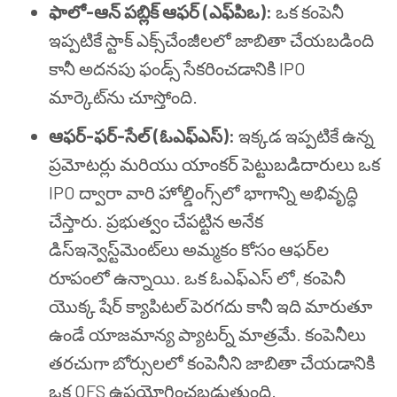
ఫాలో-ఆన్ పబ్లిక్ ఆఫర్ (ఎఫ్‌పిఒ):
ఒక కంపెనీ
ఇప్పటికే స్టాక్ ఎక్స్‌చేంజీలలో జాబితా చేయబడింది
కానీ అదనపు ఫండ్స్ సేకరించడానికి IPO
మార్కెట్‌ను చూస్తోంది.
ఆఫర్-ఫర్-సేల్ (ఓఎఫ్ఎస్):
ఇక్కడ ఇప్పటికే ఉన్న
ప్రమోటర్లు మరియు యాంకర్ పెట్టుబడిదారులు ఒక
IPO ద్వారా వారి హోల్డింగ్స్‌లో భాగాన్ని అభివృద్ధి
చేస్తారు. ప్రభుత్వం చేపట్టిన అనేక
డిస్‌ఇన్వెస్ట్‌మెంట్‌లు అమ్మకం కోసం ఆఫర్‌ల
రూపంలో ఉన్నాయి. ఒక ఓఎఫ్ఎస్ లో, కంపెనీ
యొక్క షేర్ క్యాపిటల్ పెరగదు కానీ ఇది మారుతూ
ఉండే యాజమాన్య ప్యాటర్న్ మాత్రమే. కంపెనీలు
తరచుగా బోర్సులలో కంపెనీని జాబితా చేయడానికి
ఒక OFS ఉపయోగించబడుతుంది.