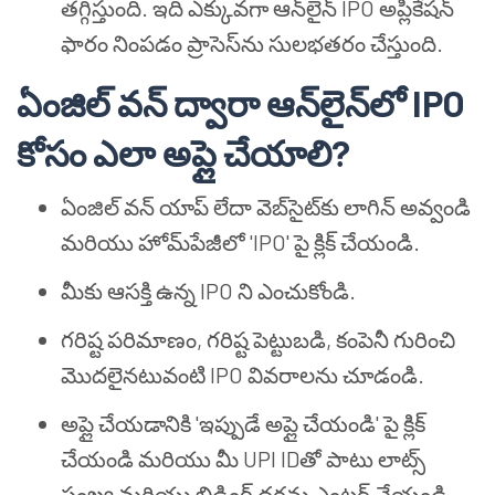
తగ్గిస్తుంది. ఇది ఎక్కువగా ఆన్‌లైన్ IPO అప్లికేషన్
ఫారం నింపడం ప్రాసెస్‌ను సులభతరం చేస్తుంది.
ఏంజిల్ వన్ ద్వారా ఆన్‌లైన్‌లో IPO
కోసం ఎలా అప్లై చేయాలి?
ఏంజిల్ వన్ యాప్ లేదా వెబ్‌సైట్‌కు లాగిన్ అవ్వండి
మరియు హోమ్‌పేజీలో 'IPO' పై క్లిక్ చేయండి.
మీకు ఆసక్తి ఉన్న IPO ని ఎంచుకోండి.
గరిష్ట పరిమాణం, గరిష్ట పెట్టుబడి, కంపెనీ గురించి
మొదలైనటువంటి IPO వివరాలను చూడండి.
అప్లై చేయడానికి 'ఇప్పుడే అప్లై చేయండి' పై క్లిక్
చేయండి మరియు మీ UPI IDతో పాటు లాట్స్
సంఖ్య మరియు బిడ్డింగ్ ధరను ఎంటర్ చేయండి.