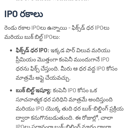
IPO రకాలు
రెండు రకాల IPOలు ఉన్నాయి - ఫిక్స్‌డ్ ధర IPOలు
మరియు బుక్ బిల్ట్ IPOలు:
ఫిక్స్‌డ్ ధర IPO:
ఇక్కడ పార్ విలువ మరియు
ప్రీమియం మొత్తంగా కంపెనీ ముందుగానే IPO
ధరను ఫిక్స్ చేస్తుంది. మీరు ఆ ధర వద్ద IPO కోసం
మాత్రమే అప్లై చేయవచ్చు.
బుక్ బిల్ట్ ఇష్యూ:
కంపెనీ IPO కోసం ఒక
సూచనాత్మక ధర పరిధిని మాత్రమే అందిస్తుంది
మరియు IPO యొక్క తుది ధర బుక్-బిల్డింగ్ ప్రక్రియ
ద్వారా కనుగొనబడుతుంది. ఈ రోజుల్లో, చాలా
IPOలు ప్రధానంగా బుక్-బిల్డింగ్ మార్గం ద్వారా