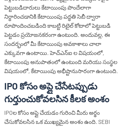
పెట్టుబడిదారులు కేటాయింపు పొందేలాగా
నిర్ధారించడానికి కేటాయింపు పద్ధతి సెబీ ద్వారా
రూపొందించబడింది కాబట్టి రిటైల్ కోటాలో పెట్టుబడి
పెట్టడం ప్రయోజనకరంగా ఉంటుంది. అందువల్ల, ఈ
సందర్భంలో మీ కేటాయింపు అవకాశాలు చాలా
ఎక్కువగా ఉంటాయి. హెచ్ఎన్ఐ ల విషయంలో,
కేటాయింపు అనుపాతంలో ఉంటుంది మరియు సంస్థల
విషయంలో, కేటాయింపు అభీష్టానుసారంగా ఉంటుంది.
IPO కోసం అప్లై చేసేటప్పుడు
గుర్తుంచుకోవలసిన కీలక అంశం
IPOల కోసం అప్లై చేయడం గురించి మీరు అర్థం
చేసుకోవలసిన ఒక ముఖ్యమైన అంశం ఉంది. SEBI