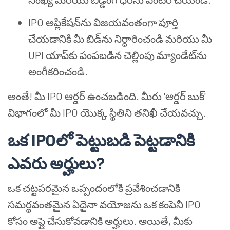
IPO అప్లికేషన్‌ను విజయవంతంగా పూర్తి
చేయడానికి మీ బిడ్‌ను నిర్ధారించండి మరియు మీ
UPI యాప్‌కు పంపబడిన చెల్లింపు మ్యాండేట్‌ను
అంగీకరించండి.
అంతే! మీ IPO ఆర్డర్ ఉంచబడింది. మీరు 'ఆర్డర్ బుక్'
విభాగంలో మీ IPO యొక్క స్థితిని తనిఖీ చేయవచ్చు.
ఒక IPOలో పెట్టుబడి పెట్టడానికి
ఎవరు అర్హులు?
ఒక చట్టపరమైన ఒప్పందంలోకి ప్రవేశించడానికి
సమర్థవంతమైన ఏదైనా వయోజను ఒక కంపెనీ IPO
కోసం అప్లై చేసుకోవడానికి అర్హులు. అయితే, మీకు