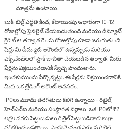
మాత్రమే ఉంటాయి.
బుక్-బిల్ట్ పద్ధతి కింద, కేటాయింపు ఆధారంగా 10-12
రోజుల్లోపు ఫైనలైజ్ చేయబడుతుంది మరియు డీమ్యాట్
క్రెడిట్ ఆ తర్వాత రెండు రోజుల్లోపు కూడా జరుగుతుంది.
షేర్లు మీ డీమ్యాట్ అకౌంట్‌లో ఉన్నప్పుడు మరియు
ఎక్స్‌చేంజ్‌లలో స్టాక్ జాబితా చేయబడిన తర్వాత, మీరు
షేర్లను విక్రయించడానికి స్వేచ్ఛ పొందుతారు.
ఇంతకుముందు పేర్కొన్నట్లు, ఈ షేర్లను విక్రయించడానికి
మీకు ఒక ట్రేడింగ్ అకౌంట్ అవసరం.
IPOలు మూడు తరగతులు కలిగి ఉన్నాయి - రిటైల్,
హెచ్ఎన్ఐ మరియు సంస్థాగత వర్గాలు. ఒక IPOలో ₹2
లక్షల వరకు పెట్టుబడులు రిటైల్ పెట్టుబడిదారులుగా
వర్గీకరించబడతాయి. సాధ్యమైనంత ఎక్కువ రిటైల్