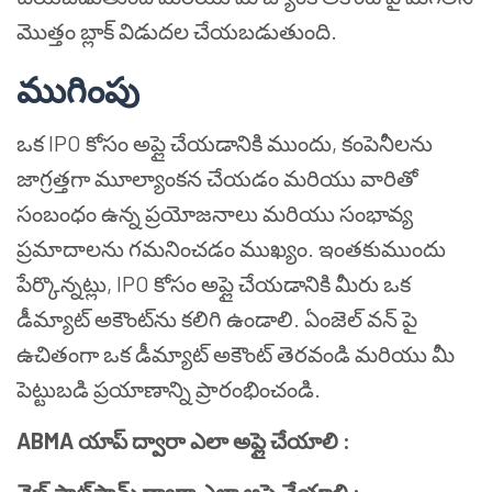
మొత్తం బ్లాక్ విడుదల చేయబడుతుంది.
ముగింపు
ఒక IPO కోసం అప్లై చేయడానికి ముందు, కంపెనీలను
జాగ్రత్తగా మూల్యాంకన చేయడం మరియు వారితో
సంబంధం ఉన్న ప్రయోజనాలు మరియు సంభావ్య
ప్రమాదాలను గమనించడం ముఖ్యం. ఇంతకుముందు
పేర్కొన్నట్లు, IPO కోసం అప్లై చేయడానికి మీరు ఒక
డీమ్యాట్ అకౌంట్‌ను కలిగి ఉండాలి. ఏంజెల్ వన్ పై
ఉచితంగా ఒక డీమ్యాట్ అకౌంట్ తెరవండి మరియు మీ
పెట్టుబడి ప్రయాణాన్ని ప్రారంభించండి.
ABMA యాప్ ద్వారా ఎలా అప్లై చేయాలి :