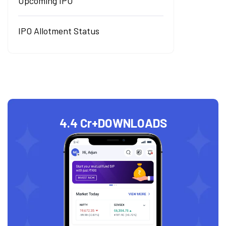
Upcoming IPO
IPO Allotment Status
4.4 Cr+
DOWNLOADS