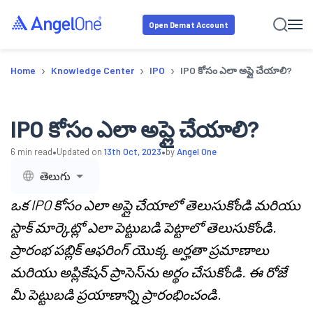
Open Demat Account
›
›
›
Home
Knowledge Center
IPO
IPO కోసం ఎలా అప్లై చేయాలి?
IPO కోసం ఎలా అప్లై చేయాలి?
•
•
6
min read
Updated on
13th Oct, 2023
by
Angel One
తెలుగు
ఒక IPO కోసం ఎలా అప్లై చేయాలో తెలుసుకోండి మరియు
స్టాక్ మార్కెట్లో ఎలా పెట్టుబడి పెట్టాలో తెలుసుకోండి.
ప్రారంభ పబ్లిక్ ఆఫరింగ్ యొక్క అర్హతా ప్రమాణాలు
మరియు అప్లికేషన్ ప్రాసెస్‌ను అర్థం చేసుకోండి. ఈ రోజే
మీ పెట్టుబడి ప్రయాణాన్ని ప్రారంభించండి.