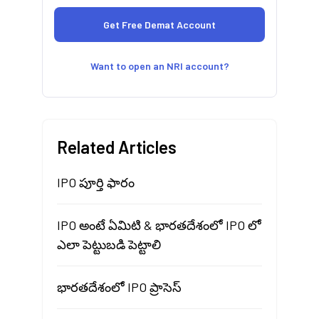
Want to open an NRI account?
Related Articles
IPO పూర్తి ఫారం
IPO అంటే ఏమిటి & భారతదేశంలో IPO లో
ఎలా పెట్టుబడి పెట్టాలి
భారతదేశంలో IPO ప్రాసెస్