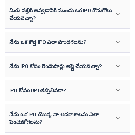
మీరు పబ్లిక్ అవ్వడానికి ముందు ఒక IPO కొనుగోలు
చేయవచ్చా?
నేను ఒక కొత్త IPO ఎలా పొందగలను?
నేను IPO కోసం రెండుసార్లు అప్లై చేయవచ్చా?
IPO కోసం UPI తప్పనిసరా?
నేను ఒక IPO యొక్క నా అవకాశాలను ఎలా
పెంచుకోగలను?