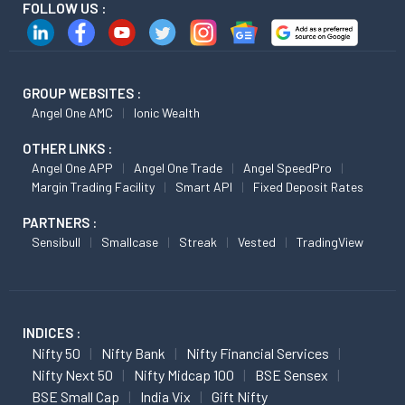
FOLLOW US :
GROUP WEBSITES :
Angel One AMC
Ionic Wealth
OTHER LINKS :
Angel One APP
Angel One Trade
Angel SpeedPro
Margin Trading Facility
Smart API
Fixed Deposit Rates
PARTNERS :
Sensibull
Smallcase
Streak
Vested
TradingView
INDICES :
Nifty 50
Nifty Bank
Nifty Financial Services
Nifty Next 50
Nifty Midcap 100
BSE Sensex
BSE Small Cap
India Vix
Gift Nifty