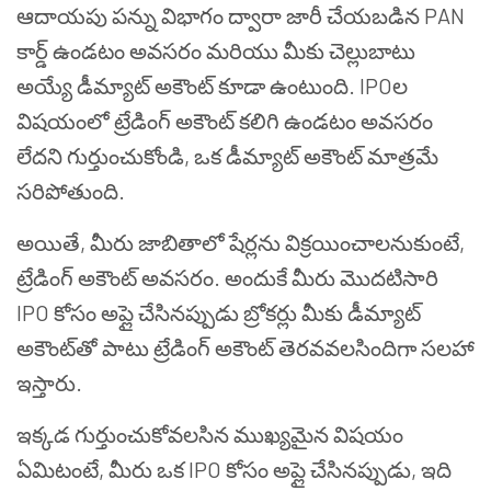
ఆదాయపు పన్ను విభాగం ద్వారా జారీ చేయబడిన PAN
కార్డ్ ఉండటం అవసరం మరియు మీకు చెల్లుబాటు
అయ్యే డీమ్యాట్ అకౌంట్ కూడా ఉంటుంది. IPOల
విషయంలో ట్రేడింగ్ అకౌంట్ కలిగి ఉండటం అవసరం
లేదని గుర్తుంచుకోండి, ఒక డీమ్యాట్ అకౌంట్ మాత్రమే
సరిపోతుంది.
అయితే, మీరు జాబితాలో షేర్లను విక్రయించాలనుకుంటే,
ట్రేడింగ్ అకౌంట్ అవసరం. అందుకే మీరు మొదటిసారి
IPO కోసం అప్లై చేసినప్పుడు బ్రోకర్లు మీకు డీమ్యాట్
అకౌంట్‌తో పాటు ట్రేడింగ్ అకౌంట్ తెరవవలసిందిగా సలహా
ఇస్తారు.
ఇక్కడ గుర్తుంచుకోవలసిన ముఖ్యమైన విషయం
ఏమిటంటే, మీరు ఒక IPO కోసం అప్లై చేసినప్పుడు, ఇది