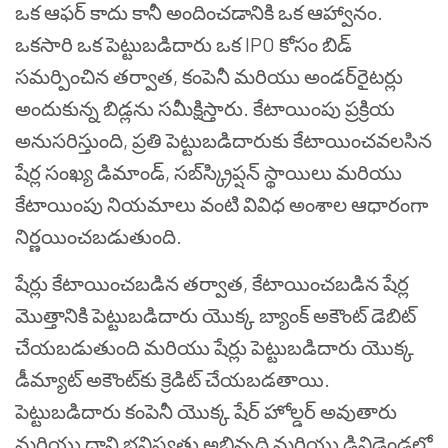
ఒక ఆఫర్ కాదు కానీ అందించడానికి ఒక ఆహ్వానం.
ఒకసారి ఒక పెట్టుబడిదారు ఒక IPO కోసం బిడ్
సమర్పించిన తర్వాత, కంపెనీ మరియు అండర్‌రైటర్లు
అందుకున్న బిడ్లను సమీక్షిస్తారు. కేటాయింపు ప్రక్రియ
అనుసరిస్తుంది, ప్రతి పెట్టుబడిదారుకు కేటాయించవలసిన
షేర్ల సంఖ్య డిమాండ్, సబ్‌స్క్రిప్షన్ స్థాయిలు మరియు
కేటాయింపు నియమాలు వంటి వివిధ అంశాల ఆధారంగా
నిర్ణయించబడుతుంది.
షేర్లు కేటాయించబడిన తర్వాత, కేటాయించబడిన షేర్ల
మొత్తానికి పెట్టుబడిదారు యొక్క బ్యాంక్ అకౌంట్ డెబిట్
చేయబడుతుంది మరియు షేర్లు పెట్టుబడిదారు యొక్క
డీమ్యాట్ అకౌంట్‌కు క్రెడిట్ చేయబడతాయి.
పెట్టుబడిదారు కంపెనీ యొక్క షేర్ హోల్డర్ అవుతారు
మరియు దాని భవిష్యత్తు అభివృద్ధి మరియు డివిడెండ్లలో