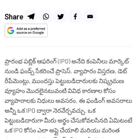
Share
ప్రారంభ పబ్లిక్ ఆఫరింగ్ (IPO) అనేది కంపెనీలు మార్కెట్
నుండి ఫండ్స్ సేకరించే ప్రాసెస్. వ్యాపారం విస్తరణ, డెట్
రీపేమెంట్లు, ముందస్తు పెట్టుబడిదారులకు నిష్క్రమణ
వ్యూహం మొదలైనటువంటి వివిధ కారణాల కోసం
వ్యాపారాలకు నిధులు అవసరం. ఈ ఫండింగ్ అవసరాలు
అన్నీ ఒక IPO ద్వారా నెరవేర్చవచ్చు. ఒక
పెట్టుబడిదారుగా మీరు అర్థం చేసుకోవలసినది ఏమిటంటే
ఒక IPO కోసం ఎలా అప్లై చేయాలి మరియు మరింత