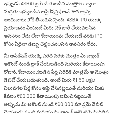
ఇప్పుడు ASBA (బ్లాక్ చేయబడిన మొత్తాల ద్వారా
మద్దతు ఇవ్వబడిన అప్లికేషన్లు) అనే సౌకర్యాన్ని
అందుబాటులోకి తీసుకువచ్చింది. ASBA IPO యొక్క
ప్రయోజనం ఏంటంటే మీరు చెక్ జారీ చేయవలసిన
అవసరం లేదు లేదా కేటాయింపు చేయబడే వరకు IPO
కోసం ఏదైనా డబ్బు చెల్లించవలసిన అవసరం లేదు.
మీ అప్లికేషన్ యొక్క పరిధి వరకు మొత్తం మీ బ్యాంక్
అకౌంట్ నుండి బ్లాక్ చేయబడింది మరియు కేటాయింపు
రోజున, కేటాయించబడిన షేర్ల పరిధికి మాత్రమే ఆ మొత్తం
డెబిట్ చేయబడుతుంది. అంటే మీరు ₹1.50 లక్షల
విలువగల షేర్ల కోసం అప్లై చేసినట్లయితే మరియు మీకు
కేవలం ₹60,000 కేటాయింపు లభించినట్లయితే,
అప్పుడు మీ అకౌంట్ నుండి ₹60,000 మాత్రమే డెబిట్
చేయబడుతుంది మరియు మీ బ్యాంక్ అకౌంట్ పై మిగిలిన