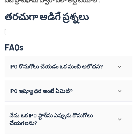
వెబ్ ప్లాట్‌ఫామ్ ద్వారా ఎలా అప్లై చేయాలి :
తరచుగా అడిగే ప్రశ్నలు
[
FAQs
IPO కొనుగోలు చేయడం ఒక మంచి ఆలోచన?
IPO ఇష్యూ ధర అంటే ఏమిటి?
నేను ఒక IPO స్టాక్‌ను ఎప్పుడు కొనుగోలు
చేయగలను?