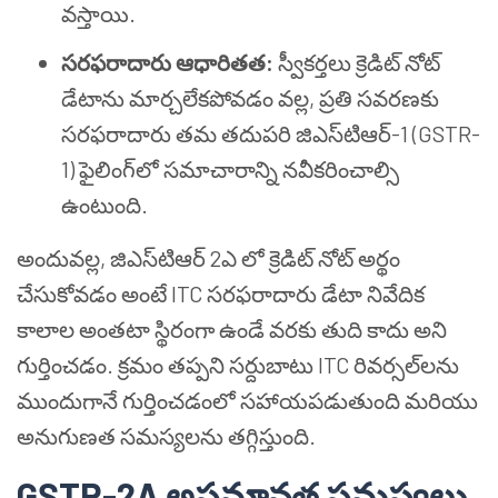
వస్తాయి.
సరఫరాదారు ఆధారితత:
స్వీకర్తలు క్రెడిట్ నోట్
డేటాను మార్చలేకపోవడం వల్ల, ప్రతి సవరణకు
సరఫరాదారు తమ తదుపరి జిఎస్‌టి‌ఆర్-1 (GSTR-
1) ఫైలింగ్‌లో సమాచారాన్ని నవీకరించాల్సి
ఉంటుంది.
అందువల్ల, జిఎస్‌టి‌ఆర్ 2ఎ లో క్రెడిట్ నోట్ అర్థం
చేసుకోవడం అంటే ITC సరఫరాదారు డేటా నివేదిక
కాలాల అంతటా స్థిరంగా ఉండే వరకు తుది కాదు అని
గుర్తించడం. క్రమం తప్పని సర్దుబాటు ITC రివర్సల్‌లను
ముందుగానే గుర్తించడంలో సహాయపడుతుంది మరియు
అనుగుణత సమస్యలను తగ్గిస్తుంది.
GSTR-2A అసమానత సమస్యలు