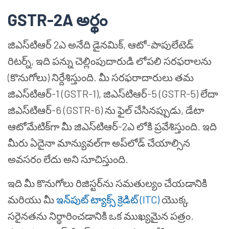
GSTR-2A అర్థం
జిఎస్‌టి‌ఆర్ 2ఎ అనేది డైనమిక్, ఆటో-పాపులేటెడ్
రిటర్న్, ఇది పన్ను చెల్లింపుదారుడి లోపలి సరఫరాలను
(కొనుగోలు) నిర్దేశిస్తుంది. మీ సరఫరాదారులు తమ
జిఎస్‌టి‌ఆర్-1 (GSTR-1), జిఎస్‌టి‌ఆర్-5 (GSTR-5) లేదా
జిఎస్‌టి‌ఆర్-6 (GSTR-6) ను ఫైల్ చేసినప్పుడు, డేటా
ఆటోమేటిక్‌గా మీ జిఎస్‌టి‌ఆర్-2ఎ లోకి ప్రవేశిస్తుంది. ఇది
మీరు ఏదైనా మాన్యువల్‌గా అప్‌లోడ్ చేయాల్సిన
అవసరం లేదు అని సూచిస్తుంది.
ఇది మీ కొనుగోలు రిజిస్టర్‌ను సమతుల్యం చేయడానికి
మరియు మీ
ఇన్‌పుట్ ట్యాక్స్ క్రెడిట్ (ITC)
యొక్క
సరైనతను నిర్ధారించడానికి ఒక ముఖ్యమైన పత్రం.