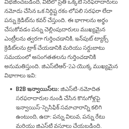
విభజించబడింది, వీటిలో ప్రతి ఒక్కటి సరఫరాదారులు
నమోదు చేసిన ఒక నిర్దిష్ట రకం లోపలి సరఫరా లేదా
పన్ను క్రెడిట్‌ను కవర్ చేస్తుంది. ఈ భాగాలను అర్థం
చేసుకోవడం పన్ను చెల్లింపుదారులు ముఖ్యమైన
ఎంట్రీలను త్వరగా గుర్తించడానికి, ఇన్‌పుట్ ట్యాక్స్
క్రెడిట్‌లను ట్రాక్ చేయడానికి మరియు సర్దుబాటు
సమయంలో అసంగతతలను గుర్తించడానికి
అనుమతిస్తుంది. జిఎస్‌టి‌ఆర్-2ఎ యొక్క ముఖ్యమైన
విభాగాలు ఇవి:
B2B ఇన్వాయిస్‌లు:
జిఎస్‌టి-నమోదిత
సరఫరాదారుల నుండి చేసిన కొనుగోళ్లపై
ఇన్వాయిస్-స్పెసిఫిక్ సమాచారాన్ని కలిగి
ఉంటుంది, ఉదా: పన్ను విలువ, పన్ను రేటు
మరియు జిఎస్‌టి వసూలు చేయబడింది.