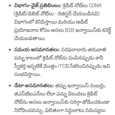
విభాగం-వైజ్ ప్రతిబింబం:
క్రెడిట్ నోట్‌లు CDNR
(క్రెడిట్/డెబిట్ నోట్‌లు - రిజిస్టర్ చేయబడినవి)
విభాగంలో కనిపిస్తాయి మరియు ఆడిట్
ప్రయోజనాల కోసం అసలు B2B ఇన్వాయిస్‌కు కనెక్ట్
చేయబడతాయి.
సమయ అసమానతలు:
సరఫరాదారు తరువాతి
పన్ను కాలంలో క్రెడిట్ నోట్‌ను పంపినప్పుడు కానీ
స్వీకర్త ఇప్పటికే మొత్తం ITCని సేకరించినప్పుడు ఇవి
సంభవిస్తాయి.
డేటా అసమానతలు:
తప్పు ఇన్వాయిస్ నంబర్లు,
జిఎస్‌టి‌ఐఎన్‌లు లేదా పన్ను విలువలు క్రెడిట్
నోట్‌ను అసలు ఇన్వాయిస్‌కు సరిగ్గా జోడించకుండా
నిరోధించవచ్చు, ఫలితంగా సర్దుబాటు సమస్యలు