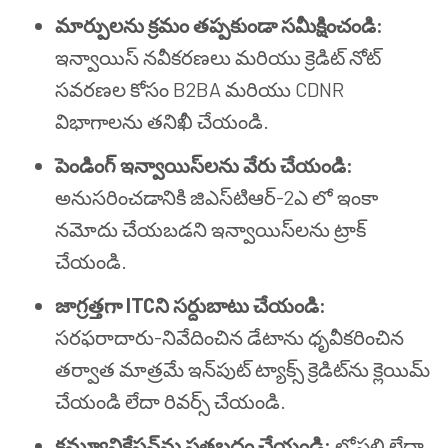
మార్పులను క్రమం తప్పకుండా సమీక్షించండి:
ఇన్వాయిస్ నవీకరణలు మరియు క్రెడిట్ నోట్
సవరణల కోసం B2BA మరియు CDNR
విభాగాలను తనిఖీ చేయండి.
పెండింగ్ ఇన్వాయిస్‌లను వేరు చేయండి:
అనుసరించడానికి జిఎస్‌టి‌ఆర్-2ఎ లో ఇంకా
నమోదు చేయబడని ఇన్వాయిస్‌లను ట్రాక్
చేయండి.
జాగ్రత్తగా ITCని సర్దుబాటు చేయండి:
సరఫరాదారు-నివేదించిన డేటాను ధృవీకరించిన
తర్వాత మాత్రమే ఇన్‌పుట్ ట్యాక్స్ క్రెడిట్‌ను క్లెయిమ్
చేయండి లేదా రివర్స్ చేయండి.
కమ్యూనికేషన్‌ను పత్రబద్ధం చేయండి:
లోపలి లేదా