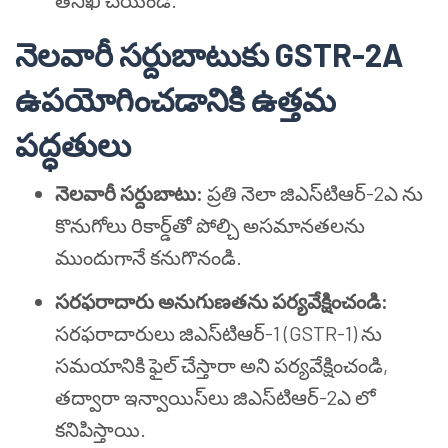
తనిఖీ చేయండి.
నెలవారీ సర్దుబాటుకు GSTR-2A
ఉపయోగించడానికి ఉత్తమ
పద్ధతులు
నెలవారీ సర్దుబాటు:
ప్రతి నెలా జిఎస్‌టి‌ఆర్-2ఎ ను
కొనుగోలు రికార్డ్‌తో పోల్చి అసమానతలను
ముందుగానే కనుగొనండి.
సరఫరాదారు అనుగుణతను పర్యవేక్షించండి:
సరఫరాదారులు జిఎస్‌టి‌ఆర్-1 (GSTR-1) ను
సమయానికి ఫైల్ చేస్తారా అని పర్యవేక్షించండి,
తద్వారా ఇన్వాయిస్‌లు జిఎస్‌టి‌ఆర్-2ఎ లో
కనిపిస్తాయి.