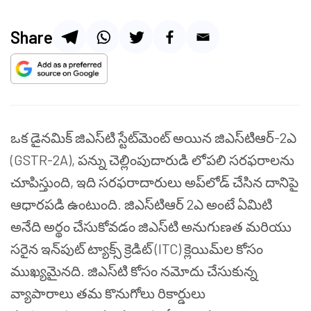
Share
ఒక డైనమిక్ జిఎస్‌టి స్టేట్‌మెంట్‌ అయిన జిఎస్‌టి‌ఆర్-2ఎ
(GSTR-2A), పన్ను చెల్లింపుదారుడి లోపలి సరఫరాలను
చూపిస్తుంది, ఇది సరఫరాదారులు అప్‌లోడ్ చేసిన దానిపై
ఆధారపడి ఉంటుంది. జిఎస్‌టి‌ఆర్ 2ఎ అంటే ఏమిటి
అనేది అర్థం చేసుకోవడం జిఎస్‌టి అనుగుణత మరియు
సరైన ఇన్‌పుట్ ట్యాక్స్ క్రెడిట్ (ITC) క్లెయిమ్‌ల కోసం
ముఖ్యమైనది. జిఎస్‌టి కోసం నమోదు చేసుకున్న
వ్యాపారాలు తమ కొనుగోలు రికార్డులు