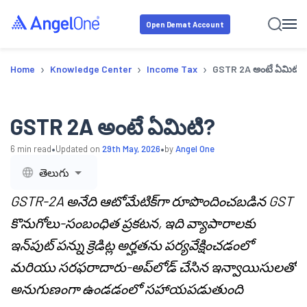
Open Demat Account
›
›
›
Home
Knowledge Center
Income Tax
GSTR 2A అంటే ఏమిటి?
GSTR 2A అంటే ఏమిటి?
•
•
6
min read
Updated on
29th May, 2026
by
Angel One
తెలుగు
GSTR-2A అనేది ఆటోమేటిక్‌గా రూపొందించబడిన GST
కొనుగోలు-సంబంధిత ప్రకటన, ఇది వ్యాపారాలకు
ఇన్‌పుట్ పన్ను క్రెడిట్ల అర్హతను పర్యవేక్షించడంలో
మరియు సరఫరాదారు-అప్‌లోడ్ చేసిన ఇన్వాయిసులతో
అనుగుణంగా ఉండడంలో సహాయపడుతుంది