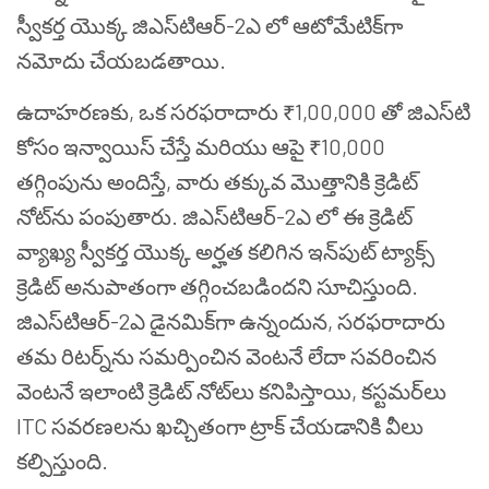
స్వీకర్త యొక్క జిఎస్‌టి‌ఆర్-2ఎ లో ఆటోమేటిక్‌గా
నమోదు చేయబడతాయి.
ఉదాహరణకు, ఒక సరఫరాదారు ₹1,00,000 తో జిఎస్‌టి
కోసం ఇన్వాయిస్ చేస్తే మరియు ఆపై ₹10,000
తగ్గింపును అందిస్తే, వారు తక్కువ మొత్తానికి క్రెడిట్
నోట్‌ను పంపుతారు. జిఎస్‌టి‌ఆర్-2ఎ లో ఈ క్రెడిట్
వ్యాఖ్య స్వీకర్త యొక్క అర్హత కలిగిన ఇన్‌పుట్ ట్యాక్స్
క్రెడిట్ అనుపాతంగా తగ్గించబడిందని సూచిస్తుంది.
జిఎస్‌టి‌ఆర్-2ఎ డైనమిక్‌గా ఉన్నందున, సరఫరాదారు
తమ రిటర్న్‌ను సమర్పించిన వెంటనే లేదా సవరించిన
వెంటనే ఇలాంటి క్రెడిట్ నోట్‌లు కనిపిస్తాయి, కస్టమర్‌లు
ITC సవరణలను ఖచ్చితంగా ట్రాక్ చేయడానికి వీలు
కల్పిస్తుంది.