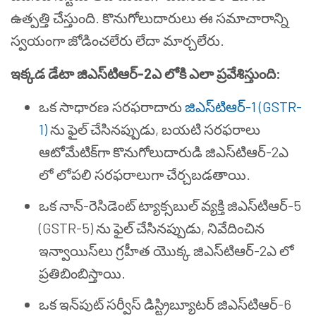
ఉత్పత్తి చేస్తుంది. కొనుగోలుదారులు ఈ సమాచారాన్ని
స్వయంగా జోడించలేరు లేదా మార్చలేరు.
ఇక్కడ డేటా జిఎస్‌టి‌ఆర్-2ఎ లోకి ఎలా ప్రవేశిస్తుంది:
ఒక సాధారణ సరఫరాదారు
జిఎస్‌టి‌ఆర్-1 (GSTR-
1)
ను ఫైల్ చేసినప్పుడు, బయటి సరఫరాలు
ఆటోమేటిక్‌గా కొనుగోలుదారుడి జిఎస్‌టి‌ఆర్-2ఎ
లో లోపలి సరఫరాలుగా చేర్చబడతాయి.
ఒక నాన్-రెసిడెంట్ ట్యాక్సబుల్ వ్యక్తి జిఎస్‌టి‌ఆర్-5
(GSTR-5) ను ఫైల్ చేసినప్పుడు, నివేదించిన
ఇన్వాయిస్‌లు గ్రహీత యొక్క జిఎస్‌టి‌ఆర్-2ఎ లో
ప్రతిబింబిస్తాయి.
ఒక ఇన్‌పుట్ సర్వీస్ డిస్ట్రిబ్యూటర్ జిఎస్‌టి‌ఆర్-6