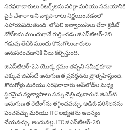
సరఫరాదారులు రిటర్న్‌లను సరిగ్గా మరియు సమయానికి
ఫైల్ చేశారా అని వ్యాపారాలు నిర్ణయించడంలో
సహాయపడుతుంది. లోపలి ఇన్వాయిస్‌లు లేదా క్రెడిట్
నోట్‌లను ముందుగానే గుర్తించడం జిఎస్‌టి‌ఆర్-2బి
గడువు తేదీకి ముందు కొనుగోలుదారులు
అనుసరించడానికి వీలు కల్పిస్తుంది.
జిఎస్‌టి‌ఆర్-2ఎ యొక్క క్రమం తప్పని సమీక్ష కూడా
ఎక్కువ జిఎస్‌టి అనుగుణత ప్రవర్తనను ప్రోత్సహిస్తుంది.
కొనుగోళ్లు మరియు సరఫరాదారు అప్‌లోడ్‌ల మధ్య
స్థిరమైన వ్యత్యాసాలు పన్ను చెల్లింపుదారుడి జిఎస్‌టి
అనుగుణత రేటింగ్‌ను తగ్గించవచ్చు, ఆడిట్ పరిశీలనను
పెంచవచ్చు మరియు ITC లభ్యతను ఆలస్యం
చేయవచ్చు. అందువల్ల, ITC జిఎస్‌టి‌ఆర్-2బి