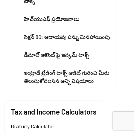
టాక్స్
హెచ్‍యుఎఫ్ ప్రయోజనాలు
సెక్షన్ 80: ఆదాయపు పన్ను మినహాయింపు
డీమాట్ అకౌంట్ పై ఇన్కమ్ టాక్స్
ఇంట్రాడే ట్రేడింగ్ టాక్స్ ఆడిట్ గురించి మీరు
తెలుసుకోవలసిన అన్ని విషయాలు
Tax and Income Calculators
Gratuity Calculator