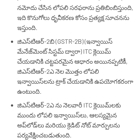
నమోదు చేసిన లోపలి సరఫరాను ప్రతిబింబిస్తుంది,
ఇది కొనుగోలు ధృవీకరణ కోసం ప్రత్యక్ష సూచనను
ఇస్తుంది.
జిఎస్‌టి‌ఆర్-2బి (GSTR-2B) (ఇన్వాయిస్
మేనేజ్‌మెంట్ సిస్టమ్ ద్వారా) ITC క్లెయిమ్
చేయడానికి చట్టపరమైన ఆధారం అయినప్పటికీ,
జిఎస్‌టి‌ఆర్-2ఎ నెల మొత్తం లోపలి
ఇన్వాయిస్‌లను ట్రాక్ చేయడానికి ఉపయోగకరంగా
ఉంటుంది.
జిఎస్‌టి‌ఆర్-2ఎ ను నెలవారీ ITC క్లెయిమ్‌లకు
ముందు లోపలి ఇన్వాయిస్‌లు, ఆలస్యమైన
అప్‌లోడ్‌లు మరియు క్రెడిట్ నోట్ మార్పులను
పర్యవేక్షించబడుతుంది.