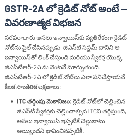
GSTR-2A లో క్రెడిట్ నోట్ అంటే —
వివరణాత్మక విభజన
సరఫరాదారు అసలు ఇన్వాయిస్‌కు వ్యతిరేకంగా క్రెడిట్
నోట్‌ను ఫైల్ చేసినప్పుడు, జిఎస్‌టి సిస్టమ్ దానిని ఆ
ఇన్వాయిస్‌తో లింక్ చేస్తుంది మరియు స్వీకర్త యొక్క
జిఎస్‌టి‌ఆర్-2ఎ ను వెంటనే మార్చుతుంది.
జిఎస్‌టి‌ఆర్-2ఎ లో క్రెడిట్ నోట్‌లు ఎలా పనిచేస్తాయనే
కీలక సాంకేతిక లక్షణాలు:
ITC తగ్గింపు మెకానిజం:
క్రెడిట్ నోట్‌లో చెల్లించిన
జిఎస్‌టి స్వీకర్తకు చెల్లించాల్సిన ITCని తగ్గిస్తుంది,
అసలు ఇన్వాయిస్ ఇప్పటికే చెల్లుబాటు
అయ్యిందని భావించినప్పటికీ.