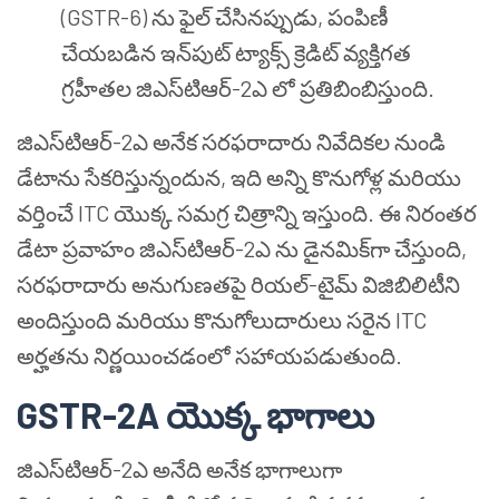
(GSTR-6) ను ఫైల్ చేసినప్పుడు, పంపిణీ
చేయబడిన ఇన్‌పుట్ ట్యాక్స్ క్రెడిట్ వ్యక్తిగత
గ్రహీతల జిఎస్‌టి‌ఆర్-2ఎ లో ప్రతిబింబిస్తుంది.
జిఎస్‌టి‌ఆర్-2ఎ అనేక సరఫరాదారు నివేదికల నుండి
డేటాను సేకరిస్తున్నందున, ఇది అన్ని కొనుగోళ్ల మరియు
వర్తించే ITC యొక్క సమగ్ర చిత్రాన్ని ఇస్తుంది. ఈ నిరంతర
డేటా ప్రవాహం జిఎస్‌టి‌ఆర్-2ఎ ను డైనమిక్‌గా చేస్తుంది,
సరఫరాదారు అనుగుణతపై రియల్-టైమ్ విజిబిలిటీని
అందిస్తుంది మరియు కొనుగోలుదారులు సరైన ITC
అర్హతను నిర్ణయించడంలో సహాయపడుతుంది.
GSTR-2A యొక్క భాగాలు
జిఎస్‌టి‌ఆర్-2ఎ అనేది అనేక భాగాలుగా