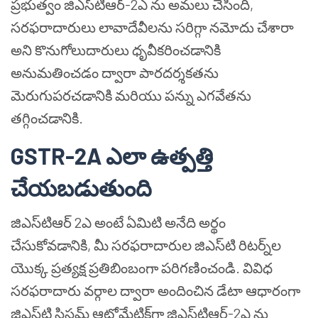
ప్రభుత్వం జిఎస్‌టి‌ఆర్-2ఎ ను అమలు చేసింది,
సరఫరాదారులు లావాదేవీలను సరిగ్గా నమోదు చేశారా
అని కొనుగోలుదారులు ధృవీకరించడానికి
అనుమతించడం ద్వారా పారదర్శకతను
మెరుగుపరచడానికి మరియు పన్ను ఎగవేతను
తగ్గించడానికి.
GSTR-2A ఎలా ఉత్పత్తి
చేయబడుతుంది
జిఎస్‌టి‌ఆర్ 2ఎ అంటే ఏమిటి అనేది అర్థం
చేసుకోవడానికి, మీ సరఫరాదారుల జిఎస్‌టి రిటర్న్‌ల
యొక్క ప్రత్యక్ష ప్రతిబింబంగా పరిగణించండి. వివిధ
సరఫరాదారు వర్గాల ద్వారా అందించిన డేటా ఆధారంగా
జిఎస్‌టి సిస్టమ్ ఆటోమేటిక్‌గా జిఎస్‌టి‌ఆర్-2ఎ ను