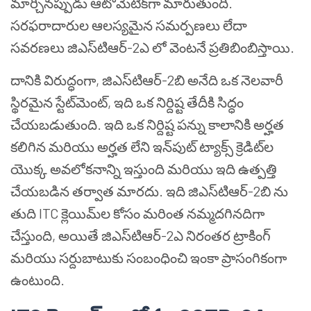
మార్చినప్పుడు ఆటోమేటిక్‌గా మారుతుంది.
సరఫరాదారుల ఆలస్యమైన సమర్పణలు లేదా
సవరణలు జిఎస్‌టి‌ఆర్-2ఎ లో వెంటనే ప్రతిబింబిస్తాయి.
దానికి విరుద్ధంగా, జిఎస్‌టి‌ఆర్-2బి అనేది ఒక నెలవారీ
స్థిరమైన స్టేట్‌మెంట్, ఇది ఒక నిర్దిష్ట తేదీకి సిద్ధం
చేయబడుతుంది. ఇది ఒక నిర్దిష్ట పన్ను కాలానికి అర్హత
కలిగిన మరియు అర్హత లేని ఇన్‌పుట్ ట్యాక్స్ క్రెడిట్‌ల
యొక్క అవలోకనాన్ని ఇస్తుంది మరియు ఇది ఉత్పత్తి
చేయబడిన తర్వాత మారదు. ఇది జిఎస్‌టి‌ఆర్-2బి ను
తుది ITC క్లెయిమ్‌ల కోసం మరింత నమ్మదగినదిగా
చేస్తుంది, అయితే జిఎస్‌టి‌ఆర్-2ఎ నిరంతర ట్రాకింగ్
మరియు సర్దుబాటుకు సంబంధించి ఇంకా ప్రాసంగికంగా
ఉంటుంది.