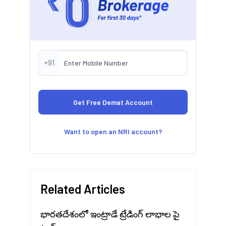
+91
Want to open an NRI account?
Related Articles
భారతదేశంలో ఇంట్రాడే ట్రేడింగ్ లాభాల పై