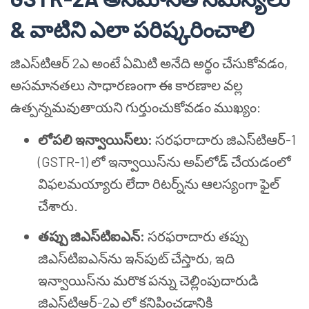
& వాటిని ఎలా పరిష్కరించాలి
జిఎస్‌టి‌ఆర్ 2ఎ అంటే ఏమిటి అనేది అర్థం చేసుకోవడం,
అసమానతలు సాధారణంగా ఈ కారణాల వల్ల
ఉత్పన్నమవుతాయని గుర్తుంచుకోవడం ముఖ్యం:
లోపలి ఇన్వాయిస్‌లు:
సరఫరాదారు జిఎస్‌టి‌ఆర్-1
(GSTR-1) లో ఇన్వాయిస్‌ను అప్‌లోడ్ చేయడంలో
విఫలమయ్యారు లేదా రిటర్న్‌ను ఆలస్యంగా ఫైల్
చేశారు.
తప్పు జిఎస్‌టి‌ఐఎన్:
సరఫరాదారు తప్పు
జిఎస్‌టి‌ఐఎన్‌ను ఇన్‌పుట్ చేస్తారు, ఇది
ఇన్వాయిస్‌ను మరొక పన్ను చెల్లింపుదారుడి
జిఎస్‌టి‌ఆర్-2ఎ లో కనిపించడానికి