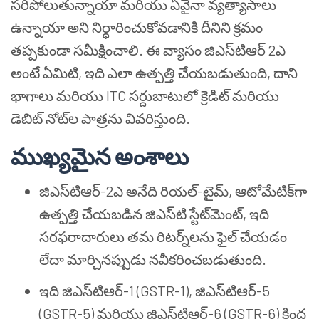
సరిపోలుతున్నాయా మరియు ఏవైనా వ్యత్యాసాలు
ఉన్నాయా అని నిర్ధారించుకోవడానికి దీనిని క్రమం
తప్పకుండా సమీక్షించాలి. ఈ వ్యాసం జిఎస్‌టి‌ఆర్ 2ఎ
అంటే ఏమిటి, ఇది ఎలా ఉత్పత్తి చేయబడుతుంది, దాని
భాగాలు మరియు ITC సర్దుబాటులో క్రెడిట్ మరియు
డెబిట్ నోట్‌ల పాత్రను వివరిస్తుంది.
ముఖ్యమైన అంశాలు
జిఎస్‌టి‌ఆర్-2ఎ అనేది రియల్-టైమ్, ఆటోమేటిక్‌గా
ఉత్పత్తి చేయబడిన జిఎస్‌టి స్టేట్‌మెంట్, ఇది
సరఫరాదారులు తమ రిటర్న్‌లను ఫైల్ చేయడం
లేదా మార్చినప్పుడు నవీకరించబడుతుంది.
ఇది జిఎస్‌టి‌ఆర్-1 (GSTR-1), జిఎస్‌టి‌ఆర్-5
(GSTR-5) మరియు జిఎస్‌టి‌ఆర్-6 (GSTR-6) కింద