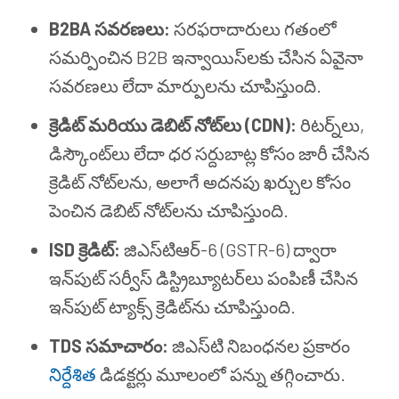
B2BA సవరణలు:
సరఫరాదారులు గతంలో
సమర్పించిన B2B ఇన్వాయిస్‌లకు చేసిన ఏవైనా
సవరణలు లేదా మార్పులను చూపిస్తుంది.
క్రెడిట్ మరియు డెబిట్ నోట్‌లు (CDN):
రిటర్న్‌లు,
డిస్కౌంట్‌లు లేదా ధర సర్దుబాట్ల కోసం జారీ చేసిన
క్రెడిట్ నోట్‌లను, అలాగే అదనపు ఖర్చుల కోసం
పెంచిన డెబిట్ నోట్‌లను చూపిస్తుంది.
ISD క్రెడిట్:
జిఎస్‌టి‌ఆర్-6 (GSTR-6) ద్వారా
ఇన్‌పుట్ సర్వీస్ డిస్ట్రిబ్యూటర్‌లు పంపిణీ చేసిన
ఇన్‌పుట్ ట్యాక్స్ క్రెడిట్‌ను చూపిస్తుంది.
TDS సమాచారం:
జిఎస్‌టి నిబంధనల ప్రకారం
నిర్దేశిత
డిడక్టర్లు మూలంలో పన్ను తగ్గించారు.