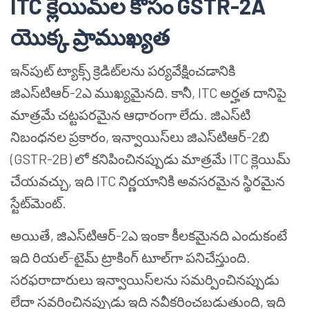
ITC క్లెయిమ్‌ల కోసం GSTR-2A
యొక్క ప్రాముఖ్యత
ఇన్‌పుట్ ట్యాక్స్ క్రెడిట్‌లను పర్యవేక్షించడానికి
జిఎస్‌టి‌ఆర్-2ఎ ముఖ్యమైనది. కానీ, ITC అర్హత దానిపై
మాత్రమే చట్టపరమైన ఆధారంగా లేదు. జిఎస్‌టి
నిబంధనల ప్రకారం, ఇన్వాయిస్‌లు జిఎస్‌టి‌ఆర్-2బి
(GSTR-2B) లో కనిపించినప్పుడు మాత్రమే ITC క్లెయిమ్
చేయవచ్చు, ఇది ITC నిర్ణయానికి అవసరమైన స్థిరమైన
స్టేట్‌మెంట్.
అయితే, జిఎస్‌టి‌ఆర్-2ఎ ఇంకా కీలకమైనది ఎందుకంటే
ఇది రియల్-టైమ్ ట్రాకింగ్ టూల్‌గా పనిచేస్తుంది.
సరఫరాదారులు ఇన్వాయిస్‌లను సమర్పించినప్పుడు
లేదా సవరించినప్పుడు ఇది నవీకరించబడుతుంది, ఇది