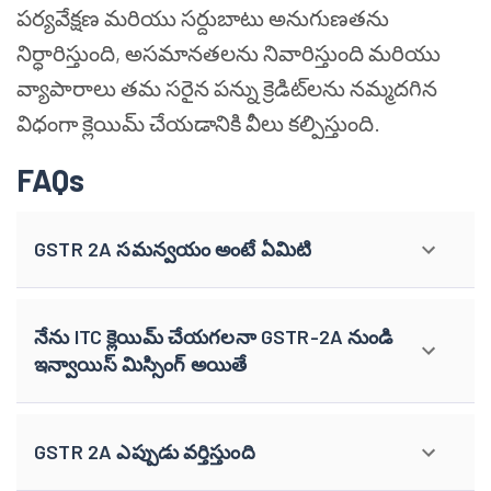
పర్యవేక్షణ మరియు సర్దుబాటు అనుగుణతను
నిర్ధారిస్తుంది, అసమానతలను నివారిస్తుంది మరియు
వ్యాపారాలు తమ సరైన పన్ను క్రెడిట్‌లను నమ్మదగిన
విధంగా క్లెయిమ్ చేయడానికి వీలు కల్పిస్తుంది.
FAQs
GSTR 2A సమన్వయం అంటే ఏమిటి
నేను ITC క్లెయిమ్ చేయగలనా GSTR-2A నుండి
ఇన్వాయిస్ మిస్సింగ్ అయితే
GSTR 2A ఎప్పుడు వర్తిస్తుంది