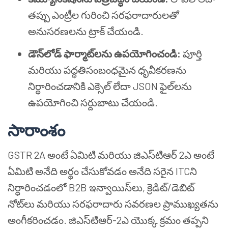
తప్పు ఎంట్రీల గురించి సరఫరాదారులతో
అనుసరణలను ట్రాక్ చేయండి.
డౌన్‌లోడ్ ఫార్మాట్‌లను ఉపయోగించండి:
పూర్తి
మరియు పద్ధతిసంబంధమైన ధృవీకరణను
నిర్ధారించడానికి ఎక్సెల్ లేదా JSON ఫైల్‌లను
ఉపయోగించి సర్దుబాటు చేయండి.
సారాంశం
GSTR 2A అంటే ఏమిటి మరియు జిఎస్‌టి‌ఆర్ 2ఎ అంటే
ఏమిటి అనేది అర్థం చేసుకోవడం అనేది సరైన ITCని
నిర్ధారించడంలో B2B ఇన్వాయిస్‌లు, క్రెడిట్/డెబిట్
నోట్‌లు మరియు సరఫరాదారు సవరణల ప్రాముఖ్యతను
అంగీకరించడం. జిఎస్‌టి‌ఆర్-2ఎ యొక్క క్రమం తప్పని