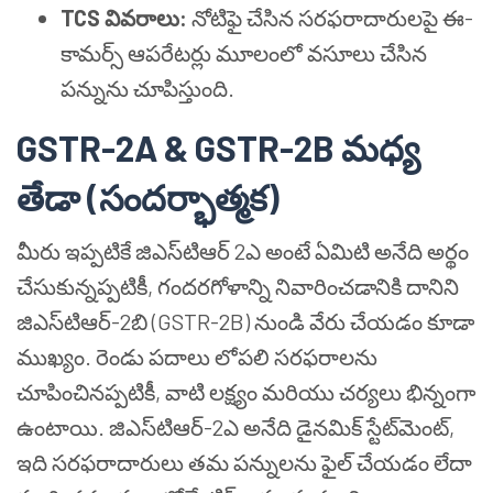
TCS వివరాలు:
నోటిఫై చేసిన సరఫరాదారులపై ఈ-
కామర్స్ ఆపరేటర్లు మూలంలో వసూలు చేసిన
పన్నును చూపిస్తుంది.
GSTR-2A & GSTR-2B మధ్య
తేడా (సందర్భాత్మక)
మీరు ఇప్పటికే జిఎస్‌టి‌ఆర్ 2ఎ అంటే ఏమిటి అనేది అర్థం
చేసుకున్నప్పటికీ, గందరగోళాన్ని నివారించడానికి దానిని
జిఎస్‌టి‌ఆర్-2బి (GSTR-2B) నుండి వేరు చేయడం కూడా
ముఖ్యం. రెండు పదాలు లోపలి సరఫరాలను
చూపించినప్పటికీ, వాటి లక్ష్యం మరియు చర్యలు భిన్నంగా
ఉంటాయి. జిఎస్‌టి‌ఆర్-2ఎ అనేది డైనమిక్ స్టేట్‌మెంట్,
ఇది సరఫరాదారులు తమ పన్నులను ఫైల్ చేయడం లేదా