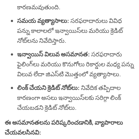
కారణమవుతుంది.
సమయ వ్యత్యాసాలు:
సరఫరాదారులు వివిధ
పన్ను కాలాలలో ఇన్వాయిస్‌లు మరియు క్రెడిట్
నోట్‌లను నివేదిస్తారు.
ఇన్వాయిస్ విలువ అసమానత:
సరఫరాదారు
ఫైలింగ్‌లు మరియు కొనుగోలు రికార్డుల మధ్య పన్ను
విలువ లేదా జిఎస్‌టి మొత్తంలో వ్యత్యాసాలు.
లింక్ చేయని క్రెడిట్ నోట్‌లు:
నివేదిక తప్పిదాల
కారణంగా అసలు ఇన్వాయిస్‌లకు సరిగ్గా లింక్
చేయబడని క్రెడిట్ నోట్‌లు.
ఈ అసమానతలను పరిష్కరించడానికి, వ్యాపారాలు
చేయవలసినవి: