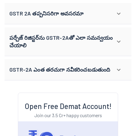
GSTR 2A తప్పనిసరిగా అవసరమా
పర్చేజ్ రిజిస్టర్‌ను GSTR-2Aతో ఎలా సమన్వయం
చేయాలి
GSTR-2A ఎంత తరచుగా నవీకరించబడుతుంది
Open Free Demat Account!
Join our 3.5 Cr+ happy customers