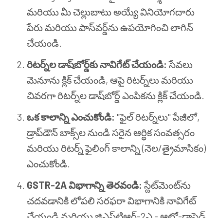
మరియు మీ చెల్లుబాటు అయ్యే వినియోగదారు
పేరు మరియు పాస్‌వర్డ్‌ను ఉపయోగించి లాగిన్
చేయండి.
రిటర్న్‌ల డాష్‌బోర్డ్‌కు నావిగేట్ చేయండి:
సేవలు
మెనూను క్లిక్ చేయండి, ఆపై రిటర్న్‌లు మరియు
చివరగా రిటర్న్‌ల డాష్‌బోర్డ్ ఎంపికను క్లిక్ చేయండి.
ఒక కాలాన్ని ఎంచుకోండి:
"ఫైల్ రిటర్న్‌లు" పేజీలో,
డ్రాప్‌డౌన్ బాక్స్‌ల నుండి సరైన ఆర్థిక సంవత్సరం
మరియు రిటర్న్ ఫైలింగ్ కాలాన్ని (నెల/త్రైమాసికం)
ఎంచుకోండి.
GSTR-2A విభాగాన్ని తెరవండి:
స్టేట్‌మెంట్‌ను
చదవడానికి లోపలి సరఫరా విభాగానికి నావిగేట్
చేయండి మరియు జిఎస్‌టి‌ఆర్-2ఎ - ఆటో-డ్రాఫ్టెడ్