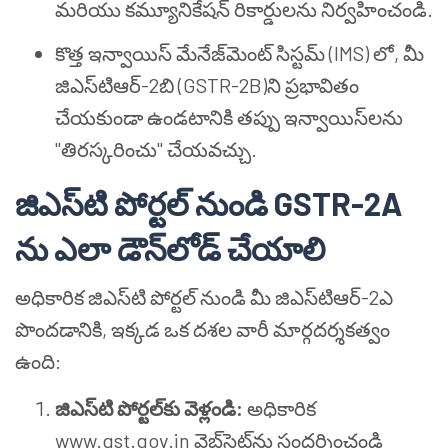
మరియు కమ్యూనికేషన్ రికార్డులను నిర్వహించండి.
కొత్త ఇన్వాయిస్ మేనేజ్‌మెంట్ సిస్టమ్ (IMS) లో, మీ
జిఎస్‌టి‌ఆర్-2బి (GSTR-2B)ని ప్రభావితం
చేయకుండా ఉండటానికి తప్పు ఇన్వాయిస్‌లను
"తిరస్కరించు" చేయవచ్చు.
జిఎస్‌టి పోర్టల్ నుండి GSTR-2A
ను ఎలా డౌన్‌లోడ్ చేయాలి
అధికారిక జిఎస్‌టి పోర్టల్ నుండి మీ జిఎస్‌టి‌ఆర్-2ఎ
పొందడానికి, ఇక్కడ ఒక దశల వారీ మార్గదర్శకత్వం
ఉంది:
జిఎస్‌టి పోర్టల్‌కు వెళ్లండి:
అధికారిక
www.gst.gov.in వెబ్‌సైట్‌ను సందర్శించండి