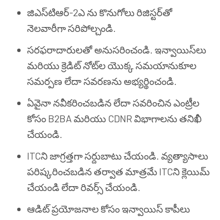
జిఎస్‌టి‌ఆర్-2ఎ ను కొనుగోలు రిజిస్టర్‌తో
నెలవారీగా సరిపోల్చండి.
సరఫరాదారులతో అనుసరించండి. ఇన్వాయిస్‌లు
మరియు క్రెడిట్ నోట్‌ల యొక్క సమయానుకూల
సమర్పణ లేదా సవరణను అభ్యర్థించండి.
ఏవైనా నవీకరించబడిన లేదా సవరించిన ఎంట్రీల
కోసం B2BA మరియు CDNR విభాగాలను తనిఖీ
చేయండి.
ITCని జాగ్రత్తగా సర్దుబాటు చేయండి. వ్యత్యాసాలు
పరిష్కరించబడిన తర్వాత మాత్రమే ITCని క్లెయిమ్
చేయండి లేదా రివర్స్ చేయండి.
ఆడిట్ ప్రయోజనాల కోసం ఇన్వాయిస్ కాపీలు