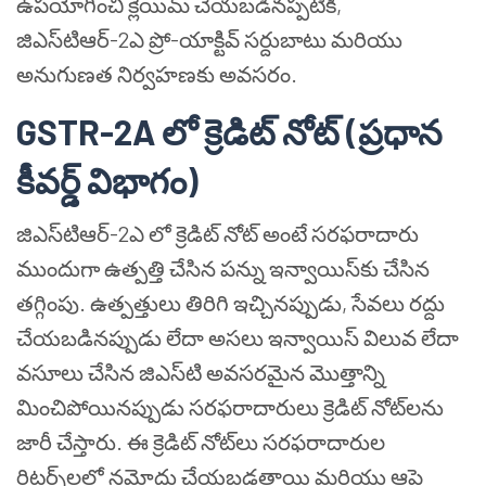
ఉపయోగించి క్లెయిమ్ చేయబడినప్పటికీ,
జిఎస్‌టి‌ఆర్-2ఎ ప్రో-యాక్టివ్ సర్దుబాటు మరియు
అనుగుణత నిర్వహణకు అవసరం.
GSTR-2A లో క్రెడిట్ నోట్ (ప్రధాన
కీవర్డ్ విభాగం)
జిఎస్‌టి‌ఆర్-2ఎ లో క్రెడిట్ నోట్ అంటే సరఫరాదారు
ముందుగా ఉత్పత్తి చేసిన పన్ను ఇన్వాయిస్‌కు చేసిన
తగ్గింపు. ఉత్పత్తులు తిరిగి ఇచ్చినప్పుడు, సేవలు రద్దు
చేయబడినప్పుడు లేదా అసలు ఇన్వాయిస్ విలువ లేదా
వసూలు చేసిన జిఎస్‌టి అవసరమైన మొత్తాన్ని
మించిపోయినప్పుడు సరఫరాదారులు క్రెడిట్ నోట్‌లను
జారీ చేస్తారు. ఈ క్రెడిట్ నోట్‌లు సరఫరాదారుల
రిటర్న్‌లలో నమోదు చేయబడతాయి మరియు ఆపై