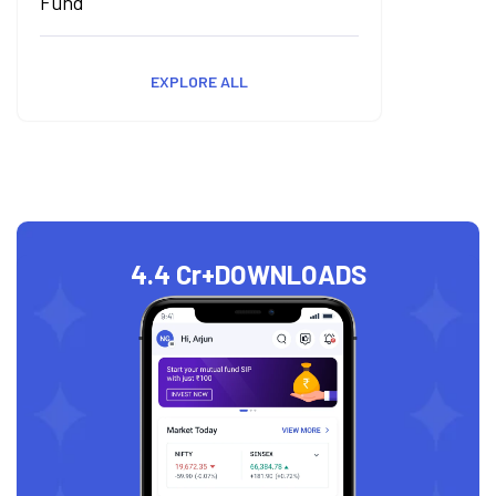
Fund
EXPLORE ALL
4.4 Cr+
DOWNLOADS