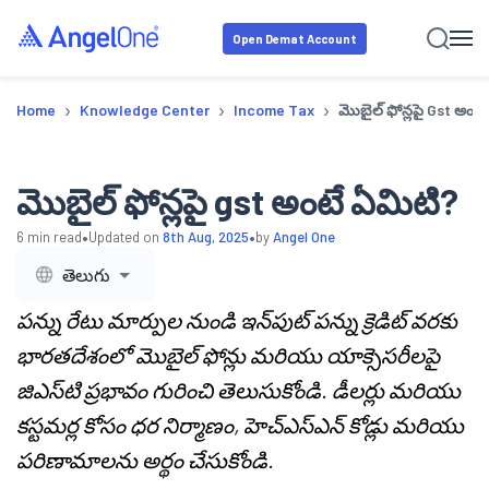
Open Demat Account
›
›
›
Home
Knowledge Center
Income Tax
మొబైల్ ఫోన్లపై Gst అంట
మొబైల్ ఫోన్లపై gst అంటే ఏమిటి?
•
•
6
min read
Updated on
8th Aug, 2025
by
Angel One
తెలుగు
పన్ను రేటు మార్పుల నుండి ఇన్‌పుట్ పన్ను క్రెడిట్ వరకు
భారతదేశంలో మొబైల్ ఫోన్లు మరియు యాక్సెసరీలపై
జిఎస్‌టి ప్రభావం గురించి తెలుసుకోండి. డీలర్లు మరియు
కస్టమర్ల కోసం ధర నిర్మాణం, హెచ్ఎస్ఎన్ కోడ్లు మరియు
పరిణామాలను అర్థం చేసుకోండి.