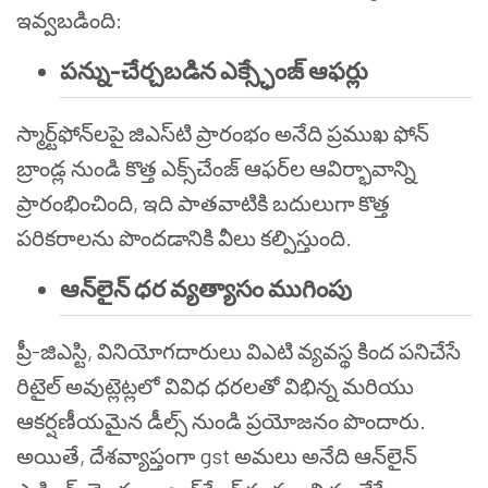
ఇవ్వబడింది:
పన్ను-చేర్చబడిన ఎక్స్ఛేంజ్ ఆఫర్లు
స్మార్ట్‌ఫోన్‌లపై జిఎస్‌టి ప్రారంభం అనేది ప్రముఖ ఫోన్
బ్రాండ్ల నుండి కొత్త ఎక్స్‌చేంజ్ ఆఫర్‌ల ఆవిర్భావాన్ని
ప్రారంభించింది, ఇది పాతవాటికి బదులుగా కొత్త
పరికరాలను పొందడానికి వీలు కల్పిస్తుంది.
ఆన్‌లైన్ ధర వ్యత్యాసం ముగింపు
ప్రీ-జిఎస్టి, వినియోగదారులు విఎటి వ్యవస్థ కింద పనిచేసే
రిటైల్ అవుట్లెట్లలో వివిధ ధరలతో విభిన్న మరియు
ఆకర్షణీయమైన డీల్స్ నుండి ప్రయోజనం పొందారు.
అయితే, దేశవ్యాప్తంగా gst అమలు అనేది ఆన్‌లైన్