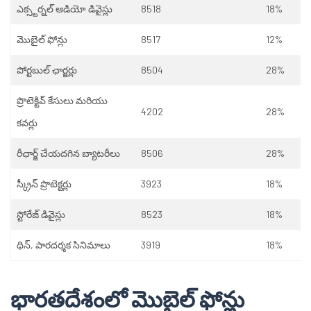
ఎక్స్టర్నల్ ఆడియో డివైస్లు
8518
18%
మొబైల్ ఫోన్లు
8517
12%
పోర్టబుల్ ఛార్జర్లు
8504
28%
ప్రొటెక్టివ్ కేసులు మరియు
4202
28%
కవర్లు
రీఛార్జ్ చేయదగిన బ్యాటరీలు
8506
28%
స్క్రీన్ ప్రొటెక్టర్లు
3923
18%
స్టోరేజ్ డివైస్లు
8523
18%
థిన్, పారదర్శక సినిమాలు
3919
18%
భారతదేశంలో మొబైల్ ఫోన్లు