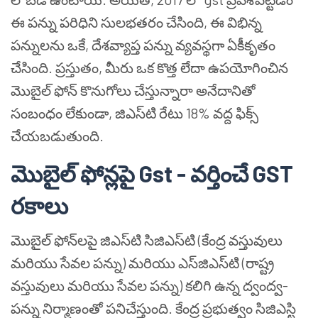
ఈ పన్ను పరిధిని సులభతరం చేసింది, ఈ విభిన్న
పన్నులను ఒకే, దేశవ్యాప్త పన్ను వ్యవస్థగా ఏకీకృతం
చేసింది. ప్రస్తుతం, మీరు ఒక కొత్త లేదా ఉపయోగించిన
మొబైల్ ఫోన్ కొనుగోలు చేస్తున్నారా అనేదానితో
సంబంధం లేకుండా, జిఎస్‌టి రేటు 18% వద్ద ఫిక్స్
చేయబడుతుంది.
మొబైల్ ఫోన్లపై Gst - వర్తించే GST
రకాలు
మొబైల్ ఫోన్‌లపై జిఎస్‌టి సిజిఎస్‌టి (కేంద్ర వస్తువులు
మరియు సేవల పన్ను) మరియు ఎస్‌జిఎస్‌టి (రాష్ట్ర
వస్తువులు మరియు సేవల పన్ను) కలిగి ఉన్న ద్వంద్వ-
పన్ను నిర్మాణంతో పనిచేస్తుంది. కేంద్ర ప్రభుత్వం సిజిఎస్టి