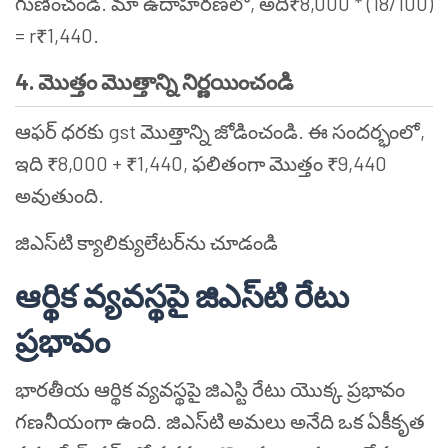
గుణించండి. మా ఉదాహరణలో, అది₹8,000 * (18/100)
= r₹1,440.
4. మొత్తం మొత్తాన్ని నిర్ణయించండి
ఆఫర్ ధరకు gst మొత్తాన్ని జోడించండి. ఈ సందర్భంలో,
ఇది ₹8,000 + ₹1,440, ఫలితంగా మొత్తం ₹9,440
అవుతుంది.
జిఎస్‌టి క్యాలిక్యులేటర్‌ను చూడండి
ఆర్థిక వ్యవస్థపై జిఎస్‌టి రేటు
ప్రభావం
భారతీయ ఆర్థిక వ్యవస్థపై జిఎస్టి రేటు యొక్క ప్రభావం
గణనీయంగా ఉంది. జిఎస్‌టి అమలు అనేది ఒక ఏకీకృత