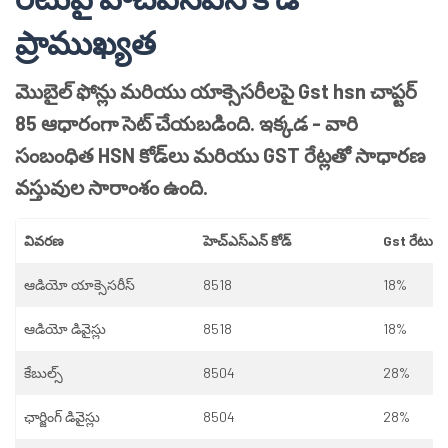
ప్రాముఖ్యత
మొబైల్ ఫోన్లు మరియు యాక్సెసరీలపై Gst hsn చాప్టర్
85 ఆధారంగా సెట్ చేయబడింది. ఇక్కడ - వారి
సంబంధిత HSN కోడ్‌లు మరియు GST రేట్లతో సాధారణ
వస్తువుల సారాంశం ఉంది.
వివరణ
హెచ్ఎస్ఎన్ కోడ్
Gst రేటు
ఆడియో యాక్సెసరీస్
8518
18%
ఆడియో డివైస్లు
8518
18%
కేబుల్స్
8504
28%
ఛార్జింగ్ డివైస్లు
8504
28%