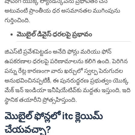
షాపింగ్ యొక్క ల్యాండ్‌స్కేప్‌ను ప్రభావితం చేసే
అటువంటి ప్రాంతీయ ధర అసమానతల ముగింపును
గుర్తించింది.
మొబైల్ డివైస్ ధరలపై ప్రభావం
జిఎస్‌టి ప్రవేశపెట్టడం అనేది ఫోన్లు మరియు ఫోన్
ఉపకరణాల ధరలపై పరిణామాలను కలిగి ఉంది. పెరిగిన
పన్ను రేట్ల కారణంగా వారు ఖర్చులో స్వల్ప పెరుగుదల
అనుభవించినప్పటికీ, ఈ పునరుద్ధరణ ప్రభుత్వం యొక్క
మేక్ ఇన్ ఇండియా ఇనీషియేటివ్‌కు మద్దతు ఇస్తుంది, ఇది
స్థానిక తయారీని ప్రోత్సహిస్తుంది.
మొబైల్ ఫోన్లలో itc క్లెయిమ్
చేయవచ్చా?