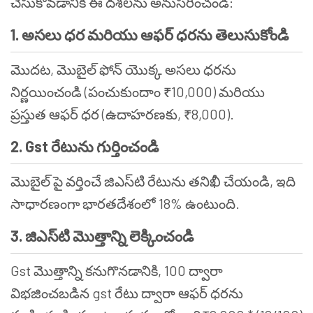
చేసుకోవడానికి ఈ దశలను అనుసరించండి:
1. అసలు ధర మరియు ఆఫర్ ధరను తెలుసుకోండి
మొదట, మొబైల్ ఫోన్ యొక్క అసలు ధరను
నిర్ణయించండి (పంచుకుందాం ₹10,000) మరియు
ప్రస్తుత ఆఫర్ ధర (ఉదాహరణకు, ₹8,000).
2. Gst రేటును గుర్తించండి
మొబైల్ పై వర్తించే జిఎస్‌టి రేటును తనిఖీ చేయండి, ఇది
సాధారణంగా భారతదేశంలో 18% ఉంటుంది.
3. జిఎస్‌టి మొత్తాన్ని లెక్కించండి
Gst మొత్తాన్ని కనుగొనడానికి, 100 ద్వారా
విభజించబడిన gst రేటు ద్వారా ఆఫర్ ధరను