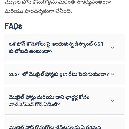
మొబైల్ ఫోన్ కొనుగోళ్లను మరింత సౌకర్యవంతంగా
మరియు పారదర్శకంగా చేసింది.
FAQs
ఒక ఫోన్ కొనుగోలు పై అందుకున్న డిస్కౌంట్ GST
కు లోబడి ఉంటుందా?
2024 లో మొబైల్ ఫోన్లకు gst రేటు పెరుగుతుందా?
మొబైల్ ఫోన్లు మరియు దాని ఛార్జర్ల కోసం
హెచ్ఎస్ఎన్ కోడ్ ఏమిటి?
మొబైల్ ఫోన్ కొనుగోలు చేసేటప్పుడు ఏ రకమైన