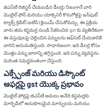
జిఎస్‌టి రిజిస్టర్ చేయబడిన డీలర్లు నిజంగానే వారి
మొబైల్ ఫోన్ మరియు యాక్సెసరీ కొనుగోళ్లపై ఇన్‌పుట్
ట్యాక్స్ క్రెడిట్ (ఐటిసి) క్లెయిమ్ చేసుకోవచ్చు. ఈ ప్రక్రియ
వారు తమ కస్టమర్ల నుండి సేకరించిన gst కు వ్యతిరేకంగా
ఈ వస్తువులపై చెల్లించిన పన్నులను ఆఫ్‌సెట్ చేయడానికి
వారిని అనుమతిస్తుంది. సాధారణంగా, ఇది డీలర్ల కోసం
మొత్తం పన్ను భారాన్ని తగ్గిస్తుంది, ఇది పన్ను వ్యవస్థను
మరింత సమర్థవంతంగా చేస్తుంది.
ఎక్స్చేంజ్ మరియు డిస్కౌంట్
ఆఫర్లపై gst యొక్క ప్రభావం
మొబైల్ ఫోన్లపై జిఎస్‌టి అమలు అనేది కస్టమర్లకు
మార్పిడిలో అనుకూలమైన మార్పులను మరియు