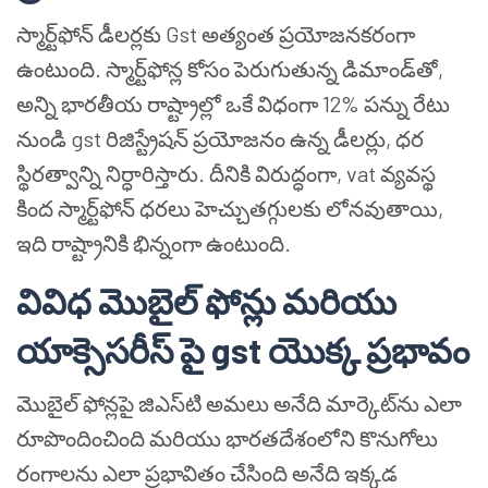
స్మార్ట్‌ఫోన్ డీలర్లకు Gst అత్యంత ప్రయోజనకరంగా
ఉంటుంది. స్మార్ట్‌ఫోన్ల కోసం పెరుగుతున్న డిమాండ్‌తో,
అన్ని భారతీయ రాష్ట్రాల్లో ఒకే విధంగా 12% పన్ను రేటు
నుండి gst రిజిస్ట్రేషన్ ప్రయోజనం ఉన్న డీలర్లు, ధర
స్థిరత్వాన్ని నిర్ధారిస్తారు. దీనికి విరుద్ధంగా, vat వ్యవస్థ
కింద స్మార్ట్‌ఫోన్ ధరలు హెచ్చుతగ్గులకు లోనవుతాయి,
ఇది రాష్ట్రానికి భిన్నంగా ఉంటుంది.
వివిధ మొబైల్ ఫోన్లు మరియు
యాక్సెసరీస్ పై gst యొక్క ప్రభావం
మొబైల్ ఫోన్లపై జిఎస్‌టి అమలు అనేది మార్కెట్‌ను ఎలా
రూపొందించింది మరియు భారతదేశంలోని కొనుగోలు
రంగాలను ఎలా ప్రభావితం చేసింది అనేది ఇక్కడ