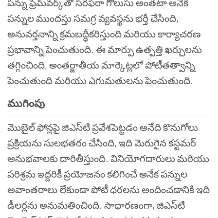
పన్ను ఫ్రేమ్‌వర్క్‌తో సరఫరా గొలుసు అంతటా అనేక
పన్నుల ముందస్తు సమగ్ర వ్యవస్థను భర్తీ చేసింది,
అనువర్తనాన్ని క్రమబద్ధీకరిస్తుంది మరియు కార్యాచరణ
ప్రభావాన్ని పెంచుతుంది. ఈ మార్పు ఉత్పత్తి ఖర్చులను
తగ్గించింది, అంతర్జాతీయ మార్కెట్లలో పోటీతత్వాన్ని
పెంచుతుంది మరియు ఎగుమతులను పెంచుతుంది.
ముగింపు
మొబైల్ ఫోన్లపై జిఎస్‌టి ప్రవేశపెట్టడం అనేది కొనుగోలు
ప్రక్రియను సులభతరం చేసింది, ఇది మెరుగైన కస్టమర్
అనుభవాలకు దారితీస్తుంది. వినియోగదారులు మరియు
పరిశ్రమ ఇద్దరికీ ప్రయోజనం కలిగించే అనేక పన్నుల
అవాంతరాలు లేకుండా పోటీ ధరలను అందించడానికి ఇది
డీలర్లను అనుమతించింది. సాధారణంగా, జిఎస్‌టి