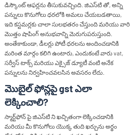
డిస్కౌంట్ ఆఫర్లను తీసుకువచ్చింది. జిఎస్‌టి తో, అన్ని
పన్నులు కొనుగోలు ధరలోకి అమలు చేయబడతాయి,
ఇది కస్టమర్లకు చాలా సులభతరం చేస్తుంది మరియు వారి
మొత్తం షాపింగ్ అనుభవాన్ని మెరుగుపరుస్తుంది.
అంతేకాకుండా, డీలర్లు పోటీ ధరలను అందించడానికి
మరింత మార్గం కలిగి ఉంటారు, ఎందుకంటే వారు vat,
సర్వీస్ టాక్స్ మరియు ఎక్సైజ్ డ్యూటీ వంటి అనేక
పన్నులను నిర్వహించవలసిన అవసరం లేదు.
మొబైల్ ఫోన్లపై gst ఎలా
లెక్కించాలి?
స్మార్ట్‌ఫోన్ పై జిఎస్‌టి ని ఖచ్చితంగా లెక్కించడానికి
మరియు మీ కొనుగోలు యొక్క తుది ఖర్చును అర్థం