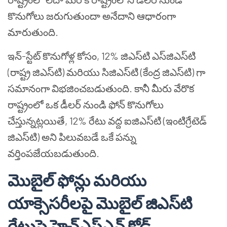
కొనుగోలు జరుగుతుందా అనేదాని ఆధారంగా
మారుతుంది.
ఇన్-స్టేట్ కొనుగోళ్ల కోసం, 12% జిఎస్‌టి ఎస్‌జిఎస్‌టి
(రాష్ట్ర జిఎస్‌టి) మరియు సిజిఎస్‌టి (కేంద్ర జిఎస్‌టి) గా
సమానంగా విభజించబడుతుంది. కానీ మీరు వేరొక
రాష్ట్రంలో ఒక డీలర్ నుండి ఫోన్ కొనుగోలు
చేస్తున్నట్లయితే, 12% రేటు వద్ద ఐజిఎస్‌టి (ఇంటిగ్రేటెడ్
జిఎస్‌టి) అని పిలువబడే ఒకే పన్ను
వర్తింపజేయబడుతుంది.
మొబైల్ ఫోన్లు మరియు
యాక్సెసరీలపై మొబైల్ జిఎస్‌టి
రేటుపై హెచ్ఎస్ఎన్ కోడ్