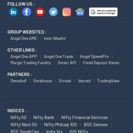
FOLLOW US :
GROUP WEBSITES :
Angel One AMC
Ionic Wealth
OTHER LINKS :
Angel One APP
Angel One Trade
Angel SpeedPro
Margin Trading Facility
Smart API
Fixed Deposit Rates
PARTNERS :
Sensibull
Smallcase
Streak
Vested
TradingView
INDICES :
Nifty 50
Nifty Bank
Nifty Financial Services
Nifty Next 50
Nifty Midcap 100
BSE Sensex
BSE Small Cap
India Vix
Gift Nifty