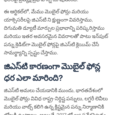
ఈ ఆర్టికల్‌లో, మేము మొబైల్ ఫోన్లు మరియు
యాక్సెసరీలపై జిఎస్‌టి ని క్షుణ్ణంగా వివరిస్తాము,
దిగుమతి డ్యూటీ మార్పుల ప్రభావాన్ని పరిష్కరిస్తాము
మరియు ఇతర అవసరమైన వివరాలతో పాటు ఇన్‌పుట్
పన్ను క్రెడిట్‌గా మొబైల్ ఫోన్లపై జిఎస్‌టి క్లెయిమ్ చేసే
సామర్థ్యాన్ని స్పష్టం చేస్తాము.
జిఎస్‌టి కారణంగా మొబైల్ ఫోన్ల
ధర ఎలా మారింది?
జిఎస్‌టి అమలు చేయడానికి ముందు, భారతదేశంలో
మొబైల్ ఫోన్లు వివిధ రాష్ట్ర-నిర్దిష్ట పన్నులు, లగ్జరీ లెవీలు
మరియు వాట్స్ కలిగి ఉన్న క్లిష్టమైన పన్ను నిర్మాణానికి
లోబడి ఉంటాయి. అయితే, 2017 లో gst ప్రవేశపెట్టడం