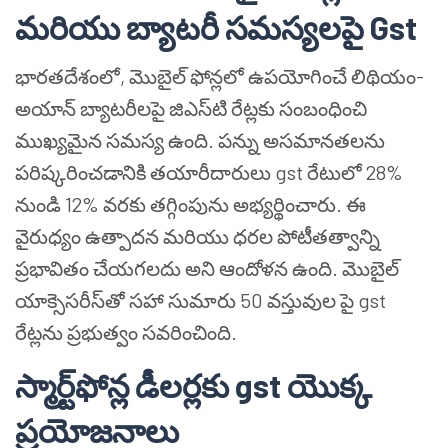
మరియు బ్యాటరీ సమస్యలపై Gst
భారతదేశంలో, మొబైల్ ఫోన్లలో ఉపయోగించే లిథియం-
అయాన్ బ్యాటరీలపై జిఎస్‌టి రేట్లకు సంబంధించి
ముఖ్యమైన సమస్య ఉంది. పన్ను అసమానతలను
పరిష్కరించడానికి తయారీదారులు gst రేటులో 28%
నుండి 12% వరకు తగ్గింపును అభ్యర్థించారు. ఈ
వైరుధ్యం ఉత్పాదన మరియు ధరల పోటీతత్వాన్ని
ప్రభావితం చేయగలదు అని ఆందోళన ఉంది. మొబైల్
యాక్సెసరీస్‌తో సహా సుమారు 50 వస్తువుల పై gst
రేట్లను ప్రభుత్వం సవరించింది.
స్మార్ట్‌ఫోన్ల డీలర్లకు gst యొక్క
ప్రయోజనాలు