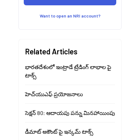
Want to open an NRI account?
Related Articles
భారతదేశంలో ఇంట్రాడే ట్రేడింగ్ లాభాల పై
టాక్స్
హెచ్‍యుఎఫ్ ప్రయోజనాలు
సెక్షన్ 80: ఆదాయపు పన్ను మినహాయింపు
డీమాట్ అకౌంట్ పై ఇన్కమ్ టాక్స్