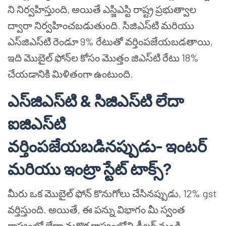
ని నిర్వహిస్తుంది, అయితే ఎస్జిఎస్టి రాష్ట్ర ప్రభుత్వాల
ద్వారా నిర్వహించబడుతుంది. సిజిఎస్‌టి మరియు
ఎస్‌జిఎస్‌టి రెండూ 9% రేటుతో వర్తింపజేయబడతాయి,
ఇది మొబైల్ ఫోన్‌ల కోసం మొత్తం జిఎస్‌టి రేటు 18%
చేయడానికి మిళితంగా ఉంటుంది.
ఎస్‌జిఎస్‌టి & సిజిఎస్‌టి లేదా
ఐజిఎస్‌టి
వర్తింపజేయబడినప్పుడు- ఇంటర్
మరియు ఇంట్రా స్టేట్ టాక్స్?
మీరు ఒక మొబైల్ ఫోన్ కొనుగోలు చేసినప్పుడు, 12% gst
వర్తిస్తుంది. అయితే, ఈ పన్ను విభాగం మీ స్వంత
రాష్ట్రంలో లేదా మరొక రాష్ట్రంలోని డీలర్ నుండి