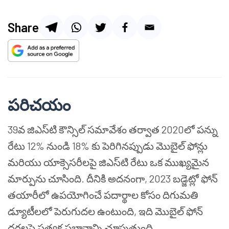
Share
పరిచయం
39వ జిఎస్‌టి కౌన్సిల్ సమావేశం తర్వాత 2020లో పన్ను
రేటు 12% నుండి 18% కు పెరిగినప్పుడు మొబైల్ ఫోన్లు
మరియు యాక్సెసరీలపై జిఎస్‌టి రేటు ఒక ముఖ్యమైన
మార్పును చూసింది. దీనికి అదనంగా, 2023 బడ్జెట్లో ఫోన్
తయారీలో ఉపయోగించే పదార్థాల కోసం దిగుమతి
డ్యూటీలలో పెరుగుదల ఉంటుంది, ఇది మొబైల్ ఫోన్
ధరలపై ప్రత్యక్ష ప్రభావాన్ని చూపుతుంది.