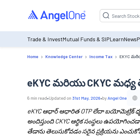
Suggestion will be p
Trade & Invest
Mutual Funds & SIP
Learn
News
P
›
›
›
Home
Knowledge Center
Income Tax
EKYC మరియ
eKYC మరియు CKYC మధ్య 
•
•
6
min read
Updated on
31st May, 2026
by
Angel One
eKYC ఆధార్ ఆధారిత OTP లేదా బయోమెట్రిక్
అందిస్తుంది CKYC ఆర్థిక సంస్థలు ఉపయోగించడానికి 
తేడాను తెలుసుకోవడం సరైన ప్రక్రియను ఎం