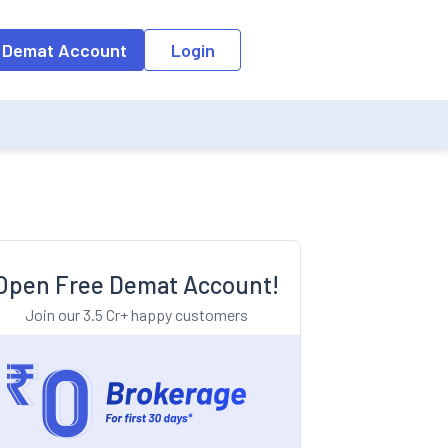
o the input field, the suggestion list will be updated as per the keyw
 Demat Account
Login
Open Free Demat Account!
Join our 3.5 Cr+ happy customers