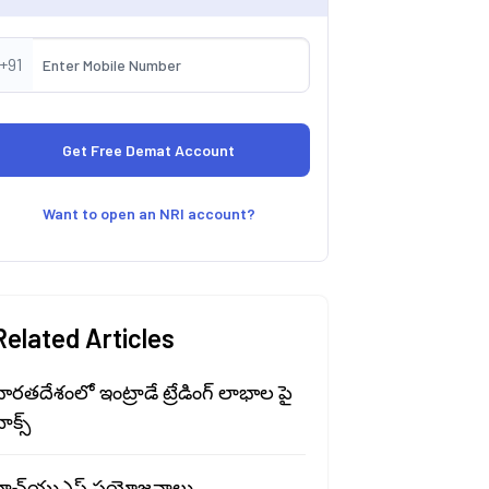
+91
Want to open an NRI account?
Related Articles
ారతదేశంలో ఇంట్రాడే ట్రేడింగ్ లాభాల పై
ాక్స్
హెచ్‍యుఎఫ్ ప్రయోజనాలు