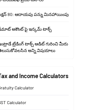
సెక్షన్ 80: ఆదాయపు పన్ను మినహాయింపు
ీమాట్ అకౌంట్ పై ఇన్కమ్ టాక్స్
ంట్రాడే ట్రేడింగ్ టాక్స్ ఆడిట్ గురించి మీరు
తెలుసుకోవలసిన అన్ని విషయాలు
Tax and Income Calculators
ratuity Calculator
GST Calculator