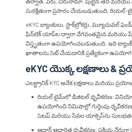
తర్వాత, పేరు, చిరునామా, పుట్టిన తేదీ మరియ
సురక్షితంగా ప్రసారం చేయబడుతుంది, రియల్-టైమ్
eKYC బ్యాంకులు, స్టాక్‌బ్రోకర్లు, మ్యూచువల్ ఫ
ఫిన్‌టెక్ యాప్‌ల ద్వారా వేగవంతమైన మరియు పేప
విస్తృతంగా ఉపయోగించబడుతుంది. ఇది బ్యాంక్, ఇ
ఖాతాలను సెట్ చేయడానికి ప్రత్యేకంగా ఉపయో
eKYC యొక్క లక్షణాలు & ప్
ఎలక్ట్రానిక్ KYC అనేక లక్షణాలు మరియు ప్రయో
రియల్ టైమ్‌లో డిజిటల్ ధృవీకరణ: వినియ
ఉపయోగించి నిమిషాల్లో గుర్తింపు ధృవీక
సెటప్ మరియు సేవల యాక్సెస్‌ను సులభతరం
ఆధార్ ఆధారిత ధృవీకరణ: ప్రక్రియ నేరు