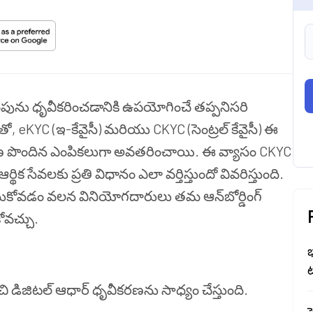
తింపును ధృవీకరించడానికి ఉపయోగించే తప్పనిసరి
 eKYC (ఇ-కేవైసీ) మరియు CKYC (సెంట్రల్ కేవైసీ) ఈ
ాదరణ పొందిన ఎంపికలుగా అవతరించాయి. ఈ వ్యాసం CKYC
సేవలకు ప్రతి విధానం ఎలా వర్తిస్తుందో వివరిస్తుంది.
ుకోవడం వలన వినియోగదారులు తమ ఆన్‌బోర్డింగ్
ోవచ్చు.
భ
ట
 డిజిటల్ ఆధార్ ధృవీకరణను సాధ్యం చేస్తుంది.