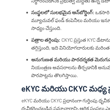
నిర్ధారించడానికి ప్రభుత్వ మద్దతు ఉన్న డే
సంస్థలలో సులభమైన ఆన్‌బోర్డింగ్:
ఒకసారి 
మ్యూచువల్ ఫండ్ కంపెనీలు మరియు ఇన్సూర
సాధ్యం చేస్తుంది.
పత్రాల తగ్గింపు:
CKYC ప్రస్తుత KYC డేటాను
తగ్గిస్తుంది, ఇది వినియోగదారులకు మరి
అనుగుణత మరియు పారదర్శకత మెరుగు
నియంత్రణ అవసరాలను తీర్చడానికి అను
పొరపాట్లను తొలగిస్తాయి.
eKYC మరియు CKYC మధ్య ప్
eKYC మరియు CKYC ప్రధానంగా గుర్తింపు ధృ
ధృవీకరించబడిన సమాచారాన్ని ఆర్థిక సంస్థలు