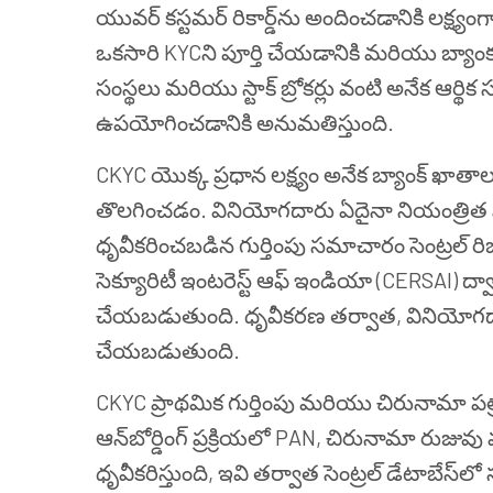
యువర్ కస్టమర్ రికార్డ్‌ను అందించడానికి లక్ష్య
ఒకసారి KYCని పూర్తి చేయడానికి మరియు బ్యాంక
సంస్థలు మరియు స్టాక్ బ్రోకర్లు వంటి అనేక ఆర్
ఉపయోగించడానికి అనుమతిస్తుంది.
CKYC యొక్క ప్రధాన లక్ష్యం అనేక బ్యాంక్ ఖా
తొలగించడం. వినియోగదారు ఏదైనా నియంత్రిత సంస్
ధృవీకరించబడిన గుర్తింపు సమాచారం సెంట్రల్ రిజిస
సెక్యూరిటీ ఇంటరెస్ట్ ఆఫ్ ఇండియా (CERSAI) ద్వా
చేయబడుతుంది. ధృవీకరణ తర్వాత, వినియోగదార
చేయబడుతుంది.
CKYC ప్రాథమిక గుర్తింపు మరియు చిరునామా పత్
ఆన్‌బోర్డింగ్ ప్రక్రియలో PAN, చిరునామా రుజువ
ధృవీకరిస్తుంది, ఇవి తర్వాత సెంట్రల్ డేటాబేస