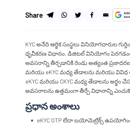
Share
KYC అనేది ఆర్థిక సంస్థలు వినియోగదారుల గుర్
ధృవీకరణ విధానం. డిజిటల్ వినియోగం పెరగడంతో,
అవసరాన్ని తీర్చడానికి రెండు అత్యంత ప్రజ
మరియు eKYC మధ్య తేడాలను మరియు వివిధ ఆర్థిక 
eKYC మరియు CKYC మధ్య తేడాలను అర్థం చేస
అవసరాలను ఉత్తమంగా తీర్చే విధానాన్ని ఎంచుక
ప్రధాన అంశాలు
eKYC OTP లేదా బయోమెట్రిక్స్ ఉపయోగించి