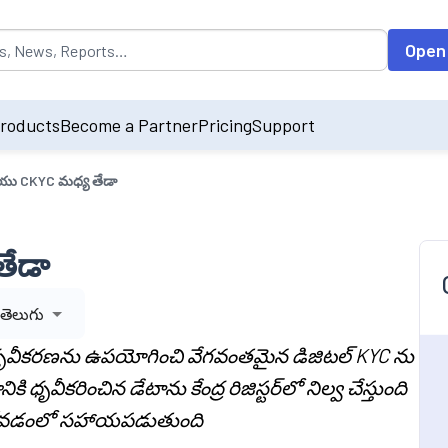
opulated by default on accessing the input field. On entering data int
Open
roducts
Become a Partner
Pricing
Support
ు CKYC మధ్య తేడా
తేడా
తెలుగు
 ధృవీకరణను ఉపయోగించి వేగవంతమైన డిజిటల్ KYC ను
ధృవీకరించిన డేటాను కేంద్ర రిజిస్టర్‌లో నిల్వ చేస్తుంది
చుకోవడంలో సహాయపడుతుంది