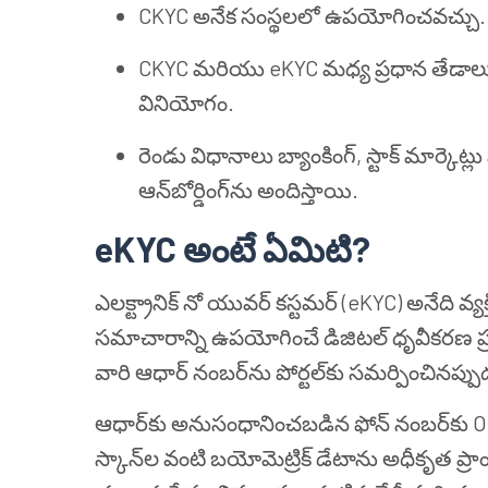
CKYC అనేక సంస్థలలో ఉపయోగించవచ్చు.
CKYC మరియు eKYC మధ్య ప్రధాన తేడాలు 
వినియోగం.
రెండు విధానాలు బ్యాంకింగ్, స్టాక్ మార్క
ఆన్‌బోర్డింగ్‌ను అందిస్తాయి.
eKYC అంటే ఏమిటి?
ఎలక్ట్రానిక్ నో యువర్ కస్టమర్ (eKYC) అనేది వ్యక్
సమాచారాన్ని ఉపయోగించే డిజిటల్ ధృవీకరణ ప
వారి ఆధార్ నంబర్‌ను పోర్టల్‌కు సమర్పించినప్
ఆధార్‌కు అనుసంధానించబడిన ఫోన్ నంబర్‌కు OTP 
స్కాన్‌ల వంటి బయోమెట్రిక్ డేటాను అధీకృత ప