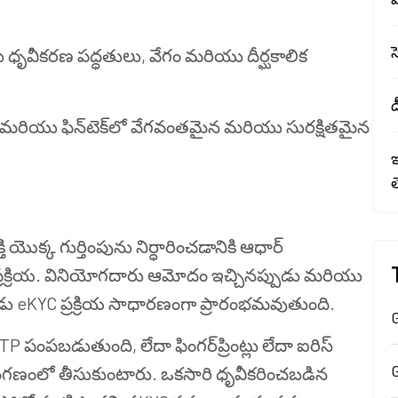
ధృవీకరణ పద్ధతులు, వేగం మరియు దీర్ఘకాలిక
డ
ెట్లు మరియు ఫిన్‌టెక్‌లో వేగవంతమైన మరియు సురక్షితమైన
ఇ
తి యొక్క గుర్తింపును నిర్ధారించడానికి ఆధార్
్రక్రియ. వినియోగదారు ఆమోదం ఇచ్చినప్పుడు మరియు
పుడు eKYC ప్రక్రియ సాధారణంగా ప్రారంభమవుతుంది.
G
పంపబడుతుంది, లేదా ఫింగర్‌ప్రింట్లు లేదా ఐరిస్
్రాంగణంలో తీసుకుంటారు. ఒకసారి ధృవీకరించబడిన