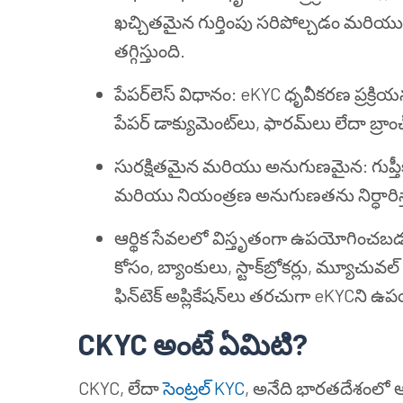
ఖచ్చితమైన గుర్తింపు సరిపోల్చడం మరియు పొ
తగ్గిస్తుంది.
పేపర్‌లెస్ విధానం: eKYC ధృవీకరణ ప్రక్రి
పేపర్ డాక్యుమెంట్‌లు, ఫారమ్‌లు లేదా బ్రా
సురక్షితమైన మరియు అనుగుణమైన: గుప్తీకరి
మరియు నియంత్రణ అనుగుణతను నిర్ధారిస
ఆర్థిక సేవలలో విస్తృతంగా ఉపయోగించబడ
కోసం, బ్యాంకులు, స్టాక్‌బ్రోకర్లు, మ్యూచు
ఫిన్‌టెక్ అప్లికేషన్‌లు తరచుగా eKYCని ఉ
CKYC అంటే ఏమిటి?
CKYC, లేదా
సెంట్రల్ KYC
, అనేది భారతదేశంలో ఆర