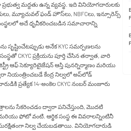
ంగా ప్రభుత్వ మద్దతు ఉన్న వ్యవస్థ. ఇది వినియోగదారులకు
B
ులు, మ్యూచువల్ ఫండ్ హౌస్‌లు, NBFCలు, ఇన్సూరెన్స్
థిక సంస్థలలో అదే ధృవీకరించబడిన సమాచారాన్ని
తాలను సృష్టించేటప్పుడు అనేక KYC సమర్పణలను
థతో CKYC ప్రక్రియను పూర్తి చేసిన తర్వాత, వారి
్ట్రీ ఆఫ్ సెక్యూరిటైజేషన్ ఆస్తి పునర్నిర్మాణం మరియు
రా నియంత్రించబడే కేంద్ర నిల్వలో అప్‌లోడ్
ుడికి ప్రత్యేక 14-అంకెల CKYC నంబర్ మంజూరు
రాలను సేకరించడం ద్వారా పనిచేస్తుంది, మొదటి
ు మరియు ఫోటో వంటి. ఆర్థిక సంస్థ ఈ వివరాలన్నింటినీ
్‌లో సురక్షితంగా నిల్వ చేయబడతాయి. వినియోగదారుడి