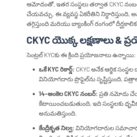
ఆమోదంతో, ఇతర సంస్థలు తర్వాత CKYC నంబర్
చేయవచ్చు. ఈ వ్యవస్థ ఏకరీతిని నిర్ధారిస్తుంద
తగ్గిస్తుంది మరియు బ్యాంకింగ్ రంగంలో దీర్ఘకాలిక
CKYC యొక్క లక్షణాలు & ప
సెంట్రల్ KYCకు ఈ క్రింది ప్రయోజనాలు ఉన్నాయి:
ఒకే KYC రికార్డ్:
CKYC అనేక ఆర్థిక సంస్థల 
వినియోగదారు ప్రొఫైల్‌ను సృష్టిస్తుంది, పత్
14-అంకెల CKYC నంబర్:
ప్రతి నమోదు చేయ
కేటాయించబడుతుంది, ఇది సంస్థలకు ధృవీ
అనుమతిస్తుంది.
కేంద్రీకృత నిల్వ:
వినియోగదారుల సమాచార