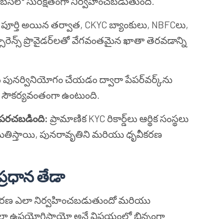
టాబేస్‌లో సురక్షితంగా నిర్వహించబడుతుంది.
పూర్తి అయిన తర్వాత, CKYC బ్యాంకులు, NBFCలు,
ెన్స్ ప్రొవైడర్‌లతో వేగవంతమైన ఖాతా తెరవడాన్ని
 పునర్వినియోగం చేయడం ద్వారా పేపర్‌వర్క్‌ను
ంత సౌకర్యవంతంగా ఉంటుంది.
పరచబడింది:
ప్రామాణిక KYC రికార్డ్‌లు ఆర్థిక సంస్థలు
మతిస్తాయి, పునరావృతిని మరియు ధృవీకరణ
రధాన తేడా
వీకరణ ఎలా నిర్వహించబడుతుందో మరియు
 ఎలా ఉపయోగిస్తాయో అనే విషయంలో భిన్నంగా