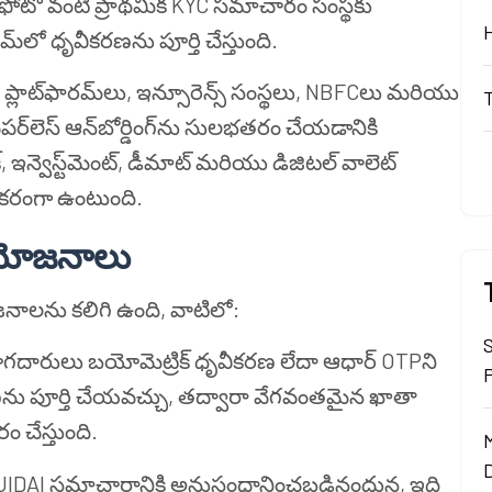
ు ఫోటో వంటి ప్రాథమిక KYC సమాచారం సంస్థకు
‌లో ధృవీకరణను పూర్తి చేస్తుంది.
ండ్ ప్లాట్‌ఫారమ్‌లు, ఇన్సూరెన్స్ సంస్థలు, NBFCలు మరియు
ర్‌లెస్ ఆన్‌బోర్డింగ్‌ను సులభతరం చేయడానికి
న్వెస్ట్‌మెంట్, డీమాట్ మరియు డిజిటల్ వాలెట్
గకరంగా ఉంటుంది.
రయోజనాలు
జనాలను కలిగి ఉంది, వాటిలో:
ోగదారులు బయోమెట్రిక్ ధృవీకరణ లేదా ఆధార్ OTPని
రణను పూర్తి చేయవచ్చు, తద్వారా వేగవంతమైన ఖాతా
 చేస్తుంది.
గా UIDAI సమాచారానికి అనుసంధానించబడినందున, ఇది