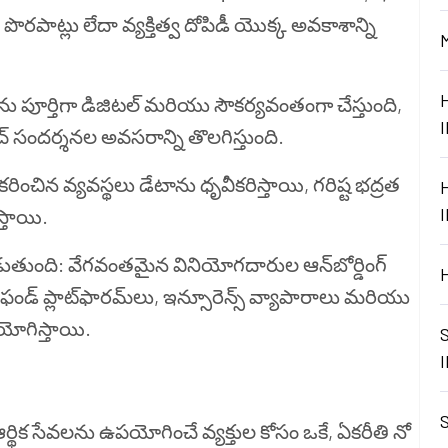
రపాట్లు లేదా వ్యక్తిత్వ దోపిడీ యొక్క అవకాశాన్ని
యను పూర్తిగా డిజిటల్ మరియు సౌకర్యవంతంగా చేస్తుంది,
ంచ్ సందర్శనల అవసరాన్ని తొలగిస్తుంది.
ంచిన వ్యవస్థలు డేటాను ధృవీకరిస్తాయి, గరిష్ట భద్రత
్తాయి.
ుతుంది: వేగవంతమైన వినియోగదారుల ఆన్‌బోర్డింగ్
వల్ ఫండ్ ప్లాట్‌ఫారమ్‌లు, ఇన్సూరెన్స్ వ్యాపారాలు మరియు
పయోగిస్తాయి.
్థిక సేవలను ఉపయోగించే వ్యక్తుల కోసం ఒకే, ఏకరీతి నో