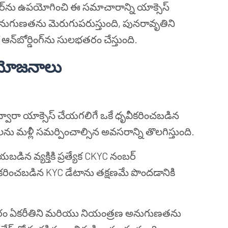
‌ను ఉపయోగించి ఈ సమాచారాన్ని యాక్సెస్
ి, అనుగుణతను మెరుగుపరుస్తుంది, పునరావృతిని
 ఆన్‌బోర్డింగ్‌ను సులభతరం చేస్తుంది.
్రయోజనాలు
ద్వారా యాక్సెస్ చేయగలిగే ఒకే ధృవీకరించబడిన
రాలను మళ్లీ సమర్పించాల్సిన అవసరాన్ని తొలగిస్తుంది.
బడిన వ్యక్తికి ప్రత్యేక CKYC నంబర్
కరించబడిన KYC డేటాను తక్షణమే పొందడానికి
ం ఏకరీతిని మరియు నియంత్రణ అనుగుణతను