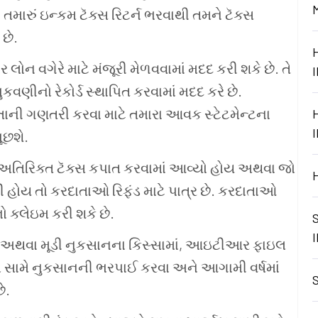
. તમારું
ઇન્કમ
ટૅક્સ
રિટર્ન
ભરવાથી
તમને
ટૅક્સ
છે.
ાર
લોન
વગેરે
માટે
મંજૂરી
મેળવવામાં
મદદ
કરી
શકે
છે. તે
ુકવણીનો
રેકોર્ડ
સ્થાપિત
કરવામાં
મદદ
કરે
છે.
તાની
ગણતરી
કરવા
માટે
તમારા
આવક
સ્ટેટમેન્ટના
ૂછશે.
અતિરિક્ત
ટૅક્સ
કપાત
કરવામાં
આવ્યો
હોય
અથવા
જો
ી
હોય
તો
કરદાતાઓ
રિફંડ
માટે
પાત્ર
છે. કરદાતાઓ
ો
ક્લેઇમ
કરી
શકે
છે.
અથવા
મૂડી
નુકસાનના
કિસ્સામાં, આઇટીઆર
ફાઇલ
ભ
સામે
નુકસાનની
ભરપાઈ
કરવા
અને
આગામી
વર્ષમાં
ે.