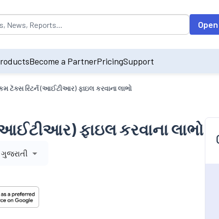
opulated by default on accessing the input field. On entering data int
Open
roducts
Become a Partner
Pricing
Support
્કમ ટૅક્સ રિટર્ન (આઈટીઆર) ફાઇલ કરવાના લાભો
્ન (આઈટીઆર) ફાઇલ કરવાના લાભો
ગુજરાતી