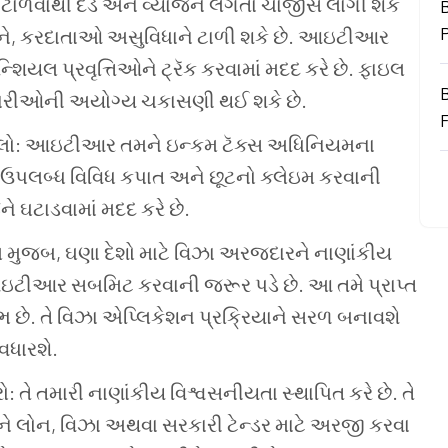
ટાળવાથી
દંડ
અને
વ્યાજને
લગતા
ચાર્જીસ
લાગી
શકે
B
ને, કરદાતાઓ
અસુવિધાને
ટાળી
શકે
છે. આઇટીઆર
ન્શિયલ
પ્રવૃત્તિઓને
ટ્રૅક
કરવામાં
મદદ
કરે
છે. ફાઇલ
ારીઓની
અયોગ્ય
ચકાસણી
થઈ
શકે
છે.
લો: આઇટીઆર
તમને
ઇન્કમ
ટૅક્સ
અધિનિયમના
ઉપલબ્ધ
વિવિધ
કપાત
અને
છૂટનો
ક્લેઇમ
કરવાની
ને
ઘટાડવામાં
મદદ
કરે
છે.
મ
મુજબ, ઘણા
દેશો
માટે
વિઝા
અરજદારને
નાણાંકીય
ઇટીઆર
સબમિટ
કરવાની
જરૂર
પડે
છે. આ
તમે
પ્રાપ્ત
ભ
છે. તે
વિઝા
એપ્લિકેશન
પ્રક્રિયાને
સરળ
બનાવશે
વધારશે.
ો: તે
તમારી
નાણાંકીય
વિશ્વસનીયતા
સ્થાપિત
કરે
છે. તે
ે
લોન, વિઝા
અથવા
સરકારી
ટેન્ડર
માટે
અરજી
કરવા