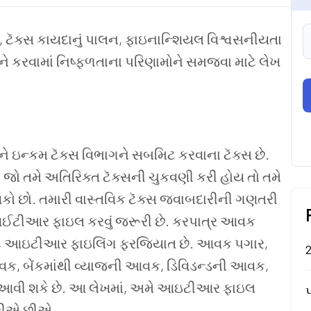
, ટૅક્સ
કાયદાનું
પાલન, ફાઇનાન્શિયલ
વિશ્વસનીયતા
ને
કરવામાં
નિષ્ફળતાના
પરિણામોને
સમજવા
માટે
લેખ
ને
ઇન્કમ
ટૅક્સ
વિભાગને
સબમિટ
કરવાના
ટૅક્સ
છે.
. જો
તમે
અતિરિક્ત
ટૅક્સની
ચુકવણી
કરી
હોય
તો
તમે
કો
છો. તમારી
વાસ્તવિક
ટૅક્સ
જવાબદારીની
ગણતરી
ઈટીઆર
ફાઇલ
કરવું
જરૂરી
છે.
કરપાત્ર
આવક
ે
આઇટીઆર
ફાઇલિંગ
ફરજિયાત
છે. આવક
પગાર,
2
ક, બેંકમાંથી
વ્યાજની
આવક, ડિવિડન્ડની
આવક,
આવી
શકે
છે. આ
લેખમાં, અમે
આઇટીઆર
ફાઇલ
પ
રીએ
છીએ.