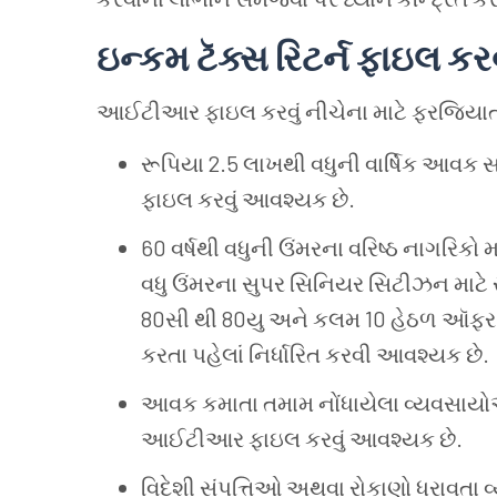
ઇન્કમ
ટૅક્સ
રિટર્ન
ફાઇલ
કર
આઈટીઆર
ફાઇલ
કરવું
નીચેના
માટે
ફરજિયા
રૂપિયા 2.5 લાખથી
વધુની
વાર્ષિક
આવક
સ
ફાઇલ
કરવું
આવશ્યક
છે.
60 વર્ષથી
વધુની
ઉંમરના
વરિષ્ઠ
નાગરિકો
મ
વધુ
ઉંમરના
સુપર
સિનિયર
સિટીઝન
માટે
80સી
થી 80યુ
અને
કલમ 10 હેઠળ
ઑફર
કરતા
પહેલાં
નિર્ધારિત
કરવી
આવશ્યક
છે.
આવક
કમાતા
તમામ
નોંધાયેલા
વ્યવસાય
આઈટીઆર
ફાઇલ
કરવું
આવશ્યક
છે.
વિદેશી
સંપત્તિઓ
અથવા
રોકાણો
ધરાવતા
વ