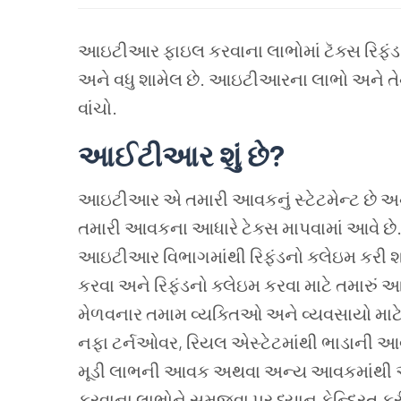
આઇટીઆર
ફાઇલ
કરવાના
લાભોમાં
ટૅક્સ
રિફંડ
અને
વધુ
શામેલ
છે. આઇટીઆરના
લાભો
અને
તે
વાંચો.
આઈટીઆર
શું
છે?
આઇટીઆર
એ
તમારી
આવકનું
સ્ટેટમેન્ટ
છે
અ
તમારી
આવકના
આધારે
ટેક્સ
માપવામાં
આવે
છે
આઇટીઆર
વિભાગમાંથી
રિફંડનો
ક્લેઇમ
કરી
શ
કરવા
અને
રિફંડનો
ક્લેઇમ
કરવા
માટે
તમારું
આ
મેળવનાર
તમામ
વ્યક્તિઓ
અને
વ્યવસાયો
માટ
નફા
ટર્નઓવર, રિયલ
એસ્ટેટમાંથી
ભાડાની
આવ
મૂડી
લાભની
આવક
અથવા
અન્ય
આવકમાંથી
કરવાના
લાભોને
સમજવા
પર
ધ્યાન
કેન્દ્રિત
ક