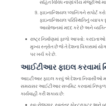
સહિત
વિવિધ
નાણાંકીય
મંજૂરીઓ
મા
ફાઇનાન્શિયલ
પ્લાનિંગને
સપોર્ટ
કરો
ફાઇનાન્શિયલ
પરિસ્થિતિનું
વ્યાપક
આયોજનમાં
મદદ
કરે
છે
અને
વ્યક્
રાષ્ટ્ર
નિર્માણમાં
ફાળો
આપવો: કરદાતાઓ
મુખ્ય
સ્ત્રોત
છે
જે
તે
દેશના
વિકાસમાં
યોગ
પર
ખર્ચ
કરે
છે.
આઈટીઆર
ફાઇલ
કરવામાં
ન
આઇટીઆર
ફાઇલ
કરવું
એ
દેશના
નિવાસીઓ
મ
સમયસર
આઈટીઆર
સબમિટ
કરવામાં
નિષ્ફળ
કાર્યવાહી
કરી
શકાય
છે:
સ્વ-રોજગાર, સ્વતંત્ર
કોન્ટ્રાક્ટર
અને
વ