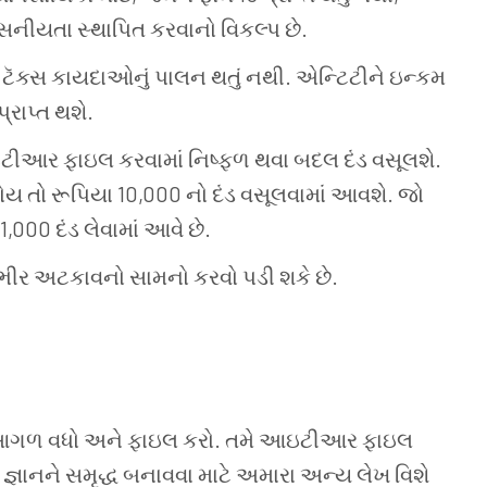
વસનીયતા
સ્થાપિત
કરવાનો
વિકલ્પ
છે.
ટૅક્સ
કાયદાઓનું
પાલન
થતું
નથી. એન્ટિટીને
ઇન્કમ
પ્રાપ્ત
થશે.
ટીઆર
ફાઇલ
કરવામાં
નિષ્ફળ
થવા
બદલ
દંડ
વસૂલશે.
ોય
તો
રૂપિયા 10,000 નો
દંડ
વસૂલવામાં
આવશે. જો
1,000 દંડ
લેવામાં
આવે
છે.
ભીર
અટકાવનો
સામનો
કરવો
પડી
શકે
છે.
 આગળ
વધો
અને
ફાઇલ
કરો. તમે
આઇટીઆર
ફાઇલ
જ્ઞાનને
સમૃદ્ધ
બનાવવા
માટે
અમારા
અન્ય
લેખ
વિશે