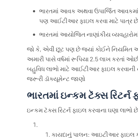
ભારતમાં
આવક
અથવા
ઉપાર્જિત
આવકમા
પણ
આઈટીઆર
ફાઇલ
કરવા
માટે
પાત્ર
છે
ભારતમાં
આયોજિત
નાણાંકીય
વ્યવહારોમા
જો
કે, એવી
છૂટ
પણ
છે
જ્યાં
કોઈને
નિયમિત
અમારી
પાસે
વર્ષમાં
રૂપિયા 2.5 લાખ
કરતાં
ઓછ
બહુવિધ
લાભો
માટે
આઈટીઆર
ફાઇલ
કરવાની
જરૂરી
ડૉક્યૂમેન્ટ
જાણો
ભારતમાં
ઇન્કમ
ટૅક્સ
રિટર્ન
ઇન્કમ
ટૅક્સ
રિટર્ન
ફાઇલ
કરવાના
ઘણા
લાભો
છે
કાયદાનું
પાલન: આઇટીઆર
ફાઇલ