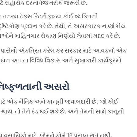
ટે
સહાયક
દસ્તાવેજ
તરીકે
જરૂરી
છે.
: ઇન્કમ
ટૅક્સ
રિટર્ન
ફાઇલ
કોઈ
વ્યક્તિની
દૃષ્ટિકોણ
પ્રદાન
કરે
છે. તેથી, તે
અસરકારક
નાણાંકીય
તિઓને
માહિતગાર
રોકાણ
નિર્ણયો
લેવામાં
મદદ
કરે
છે.
પાસેથી
એકત્રિત
કરેલ
કર
સરકાર
માટે
આવકનો
એક
દાન
આપતા
વિવિધ
વિકાસ
અને
સુખાકારી
કાર્યક્રમો
િષ્ફળતાની
અસરો
ાટે
એક
નૈતિક
અને
કાનૂની
જવાબદારી
છે. જો
કોઈ
થાય, તો
તેને
દંડ
થઈ
શકે
છે, અને
તેમની
સામે
કાનૂની
્યાવસાયિકો
માટે, જેમને
ફોર્મ 16 પ્રાપ્ત
થતું
નથી,