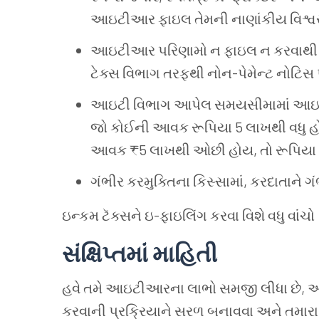
આઇટીઆર
ફાઇલ
તેમની
નાણાંકીય
વિશ્
આઇટીઆર
પરિણામો
ન
ફાઇલ
ન
કરવાથી
ટેક્સ
વિભાગ
તરફથી
નોન-પેમેન્ટ
નોટિસ
આઇટી
વિભાગ
આપેલ
સમયસીમામાં
આઇ
જો
કોઈની
આવક
રૂપિયા 5 લાખથી
વધુ
હ
આવક ₹5 લાખથી
ઓછી
હોય, તો
રૂપિયા 
ગંભીર
કરમુક્તિના
કિસ્સામાં, કરદાતાને
ગં
ઇન્કમ
ટૅક્સને
ઇ-ફાઇલિંગ
કરવા
વિશે
વધુ
વાંચો
સંક્ષિપ્તમાં
માહિતી
હવે
તમે
આઇટીઆરના
લાભો
સમજી
લીધા
છે,
કરવાની
પ્રક્રિયાને
સરળ
બનાવવા
અને
તમારા