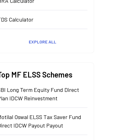
HRA Calculator
TDS Calculator
EXPLORE ALL
Top MF ELSS Schemes
SBI Long Term Equity Fund Direct
Plan IDCW Reinvestment
Motilal Oswal ELSS Tax Saver Fund
Direct IDCW Payout Payout