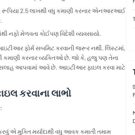
ં
રૂપિયા 2.5 લાખથી
વધુ
કમાણી
કરનાર
એનઆરઆઈ
.
ંથી
નફો
મેળવતા
કોઈપણ
વિદેશી
વ્યવસાયો.
આઇટીઆર
ફોર્મ
સબમિટ
કરવાની
જરૂર
નથી. લિસ્ટમાં,
ી
કમાણી
કરનાર
વ્યક્તિઓ
છે. જો
કે, હજુ
પણ
તેના
સલાહ
આપવામાં
આવે
છે.
આઇટીઆર
ફાઇલ
કરવા
માટે
ફાઇલ
કરવાના
લાભો
:
કરવું
એ
મુક્તિ
મર્યાદાથી
વધુ
આવક
કમાતી
તમામ