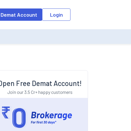
o the input field, the suggestion list will be updated as per the keyw
 Demat Account
Login
Open Free Demat Account!
Join our 3.5 Cr+ happy customers