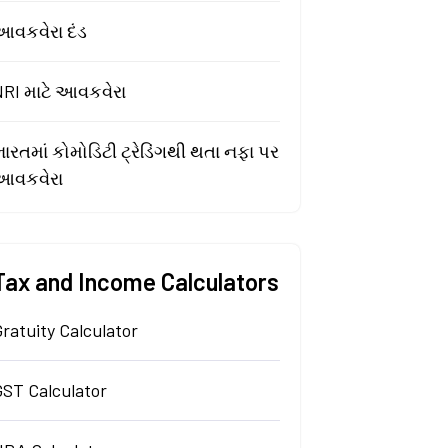
આવકવેરા દંડ
NRI માટે આવકવેરા
ારતમાં કોમોડિટી ટ્રેડિંગથી થતા નફા પર
આવકવેરા
Tax and Income Calculators
ratuity Calculator
GST Calculator