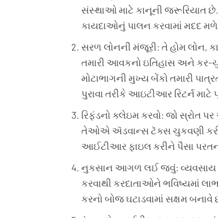
સંસ્થાઓ
માટે
કાનૂની
જરૂરિયાત
છે
કાયદાઓનું
પાલન
કરવામાં
મદદ
મળે
સરળ
લોનની
મંજૂરી: તે
હોમ
લોન, ક
તમારી
આવકનો
ઇતિહાસ
અને
કર-ચ
મોટાભાગની
મુખ્ય
બેંકો
તમારી
પાત્ર
પુરાવા
તરીકે
આઇટીઆર
રિટર્ન
માટે
પ
રિફંડનો
ક્લેઇમ
કરવો: જો
સ્રોત
પર
તેઓએ
ઍડવાન્સ
ટૅક્સ
ચુકવણી
કર
આઈટીઆર
ફાઇલ
કરીને
પૈસા
પરતન
નુકસાન
આગળ
લઈ
જવું: વ્યવસાય
કરવાથી
કરદાતાઓને
ભવિષ્યમાં
લા
કરનો
બોજ
ઘટાડવામાં
સક્ષમ
બનાવે
છ