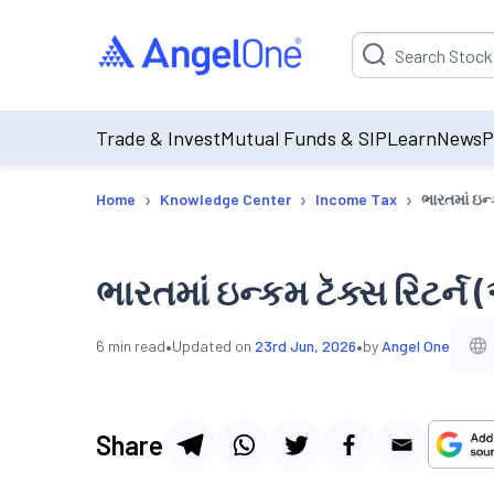
Suggestion will be p
Trade & Invest
Mutual Funds & SIP
Learn
News
P
›
›
›
Home
Knowledge Center
Income Tax
ભારતમાં ઇન
ભારતમાં ઇન્કમ ટૅક્સ રિટર
•
•
6
min read
Updated on
23rd Jun, 2026
by
Angel One
Share