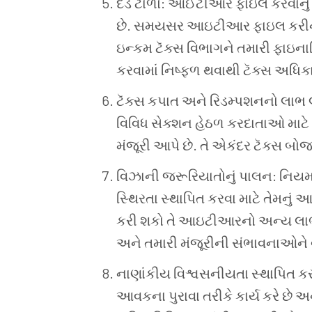
દંડ
ટાળો: આઈટીઆર
ફાઇલ
કરવાનું
છે. સમયસર
આઇટીઆર
ફાઇલ
કરી
ઇન્કમ
ટૅક્સ
વિભાગને
તમારી
ફાઇના
કરવામાં
નિષ્ફળ
થવાથી
ટૅક્સ
અધિક
ટૅક્સ
કપાત
અને
રિડમ્પશનનો
લાભ
વિવિધ
સેક્શન
હેઠળ
કરદાતાઓ
માટે
મંજૂરી
આપે
છે. તે
એકંદર
ટૅક્સ
બોજ
વિઝાની
જરૂરિયાતોનું
પાલન: નિય
સ્થિરતા
સ્થાપિત
કરવા
માટે
તેમનું
આ
કરી
શકો
તે
આઇટીઆરનો
અન્ય
લા
અને
તમારી
મંજૂરીની
સંભાવનાઓને
નાણાંકીય
વિશ્વસનીયતા
સ્થાપિત
કર
આવકના
પુરાવા
તરીકે
કાર્ય
કરે
છે
અન