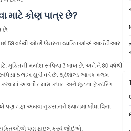
વા
માટે
કોણ
પાત્ર
છે?
ત
છે:
ાથે 59 વર્ષથી
ઓછી
ઉંમરના
વ્યક્તિઓએ
આઈટીઆર
ભ
ાટે, મુક્તિની
મર્યાદા
રૂપિયા 3 લાખ
છે, અને
તે 80 વર્ષથી
રૂપિયા 5 લાખ
સુધી
વધે
છે. થ્રેશોલ્ડ
આવક
કલમ
કરવામાં
આવતી
તમામ
કપાત
અને
છૂટના
ફેક્ટરિંગ
G
ોએ
પણ
નફા
અથવા
નુકસાનને
ધ્યાનમાં
લીધા
વિના
્યક્તિઓએ
પણ
ફાઇલ
કરવું
જોઈએ.