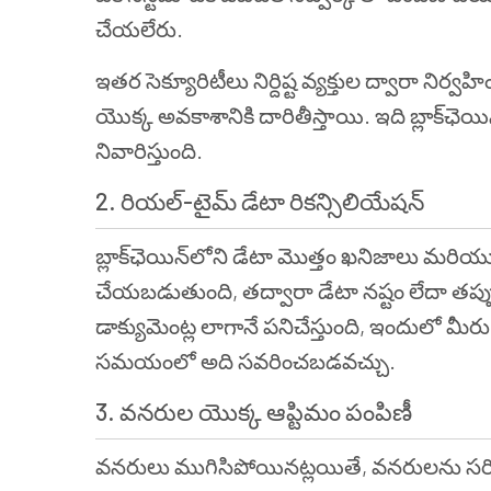
చేయలేరు.
ఇతర సెక్యూరిటీలు నిర్దిష్ట వ్యక్తుల ద్వారా
యొక్క అవకాశానికి దారితీస్తాయి. ఇది బ్లాక్‌ఛెయ
నివారిస్తుంది.
2. రియల్-టైమ్ డేటా రికన్సిలియేషన్
బ్లాక్‌ఛెయిన్‌లోని డేటా మొత్తం ఖనిజాలు మరియ
చేయబడుతుంది, తద్వారా డేటా నష్టం లేదా తప్ప
డాక్యుమెంట్ల లాగానే పనిచేస్తుంది, ఇందులో 
సమయంలో అది సవరించబడవచ్చు.
3. వనరుల యొక్క ఆప్టిమం పంపిణీ
వనరులు ముగిసిపోయినట్లయితే, వనరులను సరిగ్గా