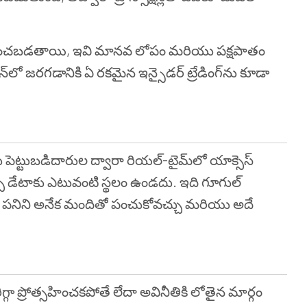
 నిర్వహించబడతాయి, ఇవి మానవ లోపం మరియు పక్షపాతం
ిన్‌లో జరగడానికి ఏ రకమైన ఇన్సైడర్ ట్రేడింగ్‌ను కూడా
ు పెట్టుబడిదారుల ద్వారా రియల్-టైమ్‌లో యాక్సెస్
ు డేటాకు ఎటువంటి స్థలం ఉండదు. ఇది గూగుల్
మీరు పనిని అనేక మందితో పంచుకోవచ్చు మరియు అదే
 ప్రోత్సహించకపోతే లేదా అవినీతికి లోతైన మార్గం