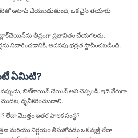
ాక్ ఒకరితో అటాచ్ చేయబడుతుంది, ఒక చైన్ తయారు
ం బ్లాక్‌ఛెయిన్‌ను తీవ్రంగా ప్రభావితం చేయగలదు.
ర్లను నివారించడానికి, అదనపు భద్రత స్థాపించబడింది.
అంటే ఏమిటి
?
ో జరిగినప్పుడు, బిట్‌కాయిన్ చెయిన్ అని చెప్పండి, ఇది నేరుగా
ఇది మొదట, ధృవీకరించబడాలి.
BI? లేదా మొత్తం ఇతర పాలక సంస్థ?
యంత్రణ మరియు నిర్ణయం తీసుకోవడం ఒక వ్యక్తి లేదా