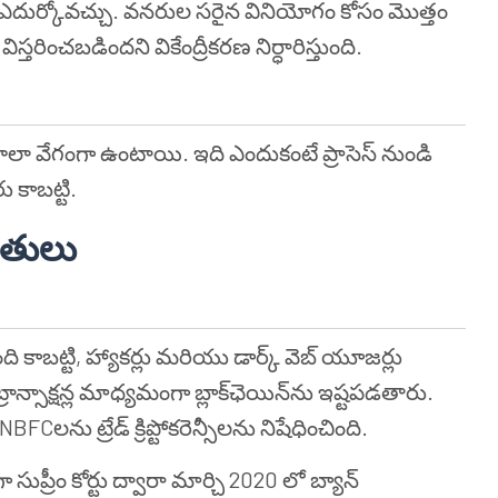
ఎదుర్కోవచ్చు. వనరుల సరైన వినియోగం కోసం మొత్తం
ిస్తరించబడిందని వికేంద్రీకరణ నిర్ధారిస్తుంది.
్ల కంటే చాలా వేగంగా ఉంటాయి. ఇది ఎందుకంటే ప్రాసెస్ నుండి
కాబట్టి.
మితులు
ది కాబట్టి, హ్యాకర్లు మరియు డార్క్ వెబ్ యూజర్లు
రాన్సాక్షన్ల మాధ్యమంగా బ్లాక్‌ఛెయిన్‌ను ఇష్టపడతారు.
లను ట్రేడ్ క్రిప్టోకరెన్సీలను నిషేధించింది.
సుప్రీం కోర్టు ద్వారా మార్చి 2020 లో బ్యాన్