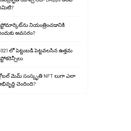
ఏమిటి?
్రిప్టోమార్కెట్‌ను నియంత్రించడానికి
ఎందుకు అవసరం?
021 లో పెట్టుబడి పెట్టవలసిన ఉత్తమ
్రిప్టోకరెన్సీలు
్లోబల్ మెమ్ సంస్కృతి NFT లుగా ఎలా
భివృద్ధి చెందింది?