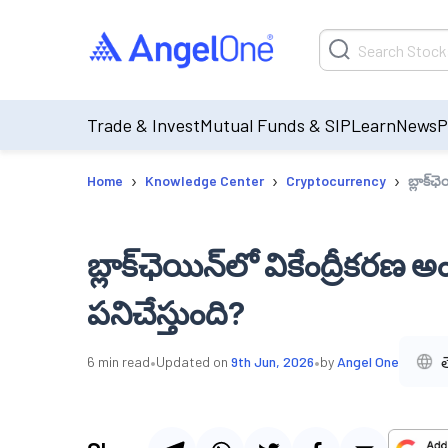
Trade & Invest
Mutual Funds & SIP
Learn
News
P
›
›
›
Home
Knowledge Center
Cryptocurrency
బ్లాక్‌
బ్లాక్‌ఛెయిన్‌లో వికేంద్రీక
పనిచేస్తుంది?
•
•
6
min read
Updated on
9th Jun, 2026
by
Angel One