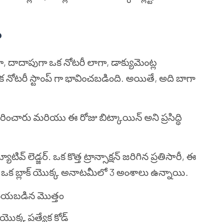
?
గా, దాదాపుగా ఒక నోటరీ లాగా, డాక్యుమెంట్ల
నోటరీ స్టాంప్ గా భావించబడింది. అయితే, అది బాగా
ారు మరియు ఈ రోజు బిట్కాయిన్ అని ప్రసిద్ధి
బ్యూటివ్ లెడ్జర్. ఒక కొత్త ట్రాన్సాక్షన్ జరిగిన ప్రతిసారీ, ఈ
ంది. ఒక బ్లాక్ యొక్క అనాటమీలో 3 అంశాలు ఉన్నాయి.
 చేయబడిన మొత్తం
్ యొక్క ప్రత్యేక కోడ్