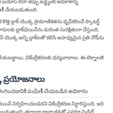
 బయాస్ లేదా తప్పు జడ్జ్మెంట్ అవకాశాన్ని
పిణీ చేయబడుతుంది.
ొత్త బ్లాక్ యొక్క ప్రామాణికతను ధృవీకరించే స్కాటర్డ్
ారులకు బ్లాక్‌ఛెయిన్‌ను మరింత సురక్షితంగా చేస్తుంది.
న్ యొక్క అన్ని బ్లాక్‌లతో కలిసి అసాధ్యమైన ప్రతి నోడ్‌ను
ట్ చేయబడ్డాయి, వికేంద్రీకరణకు ధన్యవాదాలు. ఈ టెక్నాలజీ
ొక్క ప్రయోజనాలు
ొలగించడానికి పంపిణీ చేయబడిన అధికారం
ఛెయిన్ నిర్వహించబడదని వికేంద్రీకరణ నిర్ధారిస్తుంది. ఇది
యబడుతుంది, తద్వారా ట్రాన్సాక్షన్లతో ఎవరూ మెడిల్