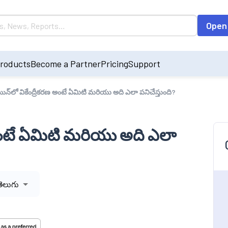
Open
roducts
Become a Partner
Pricing
Support
ఛెయిన్‌లో వికేంద్రీకరణ అంటే ఏమిటి మరియు అది ఎలా పనిచేస్తుంది?
రణ అంటే ఏమిటి మరియు అది ఎలా
తెలుగు