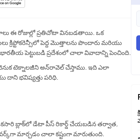
న్ పదాలు ఈ రోజుల్లో ప్రతిచోటా వినబడతాయి. ఒక
ులు క్రిప్టోకరెన్సీలో పెద్ద మొత్తాలను పొందారు మరియు
ారతీయ పెట్టుబడి ప్రదేశంలో చాలా వివాదాన్ని పెంచింది.
్ వెనుక టెక్నాలజీని అన్‌రావెల్ చేస్తాము. ఇది ఎలా
 దాని భవిష్యత్తు పరిధి.
క
మ
 ఒకసారి బ్లాక్‌లో డేటా పీస్ రికార్డ్ చేయబడిన తర్వాత,
ట్‌వర్క్‌గా మార్చడం చాలా కష్టంగా మారుతుంది.
వ