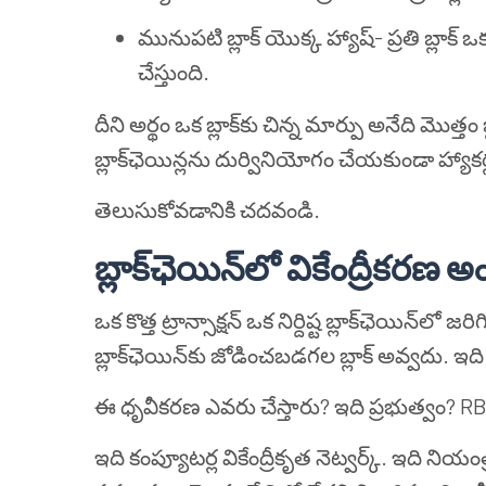
మునుపటి బ్లాక్ యొక్క హ్యాష్- ప్రతి బ్ల
చేస్తుంది.
దీని అర్థం ఒక బ్లాక్‌కు చిన్న మార్పు అనేది మొత్త
బ్లాక్‌ఛెయిన్లను దుర్వినియోగం చేయకుండా హ్యాక
తెలుసుకోవడానికి చదవండి.
బ్లాక్‌ఛెయిన్‌లో వికేంద్రీకరణ 
ఒక కొత్త ట్రాన్సాక్షన్ ఒక నిర్దిష్ట బ్లాక్‌ఛెయిన్‌ల
బ్లాక్‌ఛెయిన్‌కు జోడించబడగల బ్లాక్ అవ్వదు. 
ఈ ధృవీకరణ ఎవరు చేస్తారు? ఇది ప్రభుత్వం? R
ఇది కంప్యూటర్ల వికేంద్రీకృత నెట్వర్క్. ఇది ని