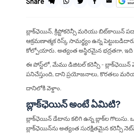
Share
బ్లాక్‌ఛెయిన్, క్రిప్టోకరెన్సీ మరియు బిట్‌కాయి
ఆక్రమణాత్మక రిస్క్ సామర్థ్యం ఉన్న పెట్టుబడిదార
కోల్పోయారు. అత్యంత అస్థిరమైన భద్రతగా, ఇది భ
ఈ పోస్ట్‌లో, మేము డిజిటల్ కరెన్సీ - బ్లాక్‌ఛెయిన
పనిచేస్తుంది, దాని ప్రయోజనాలు, కొరతలు మరియు
దానిలోకి వెళ్దాం.
బ్లాక్‌ఛెయిన్ అంటే ఏమిటి
?
బ్లాక్‌ఛెయిన్ డేటాను కలిగి ఉన్న బ్లాక్‌ల గొలుసు.
బ్లాక్‌ఛెయిన్‌ను అత్యంత సురక్షితమైన కరెన్సీ నె