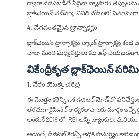
ద్వారా నడపబడితే ఏదైనా వ్యాపారం తప్పులను 
బ్లాక్‌ఛెయిన్ నెట్‌వర్క్ వివిధ నోడ్‌లలో సమానంగా వ
4. వేగవంతమైన ట్రాన్సాక్షన్లు
బ్లాక్‌ఛెయిన్ ట్రాన్సాక్షన్లు బ్యాంక్ ట్రాన్సాక్షన
చాలా మంది మధ్యవర్తులు కట్ ఆఫ్ చేయబడతారు 
వికేంద్రీకృత బ్లాక్‌ఛెయిన్ పరి
1. నేరం యొక్క చరిత్ర
ఈ మొత్తం కరెన్సీ ఒక డిజిటల్ మోడ్‌లో పనిచేస్తుం
తరచుగా క్రిమినల్ కార్యకలాపాలకు మార్గం ఇచ్చే ట్
అందుకే 2018 లో, RBI అన్ని బ్యాంకులు మరియు NBFC
అయితే, డిజిటల్ కరెన్సీ అధిక సామర్థ్యం కారణంగా 