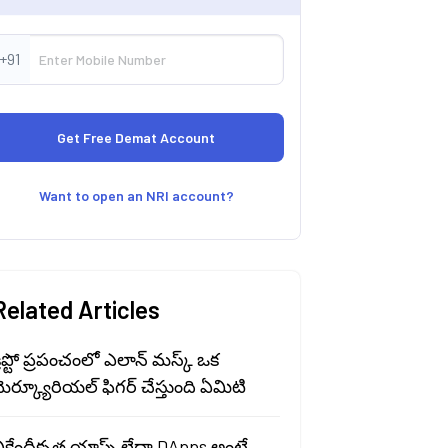
+91
Want to open an NRI account?
Related Articles
్రిప్టో ప్రపంచంలో ఎలాన్ మస్క్ ఒక
ెర్క్యూరియల్ ఫిగర్ చేస్తుంది ఏమిటి
ికేంద్రీకృత యాప్స్ లేదా DApps అంటే