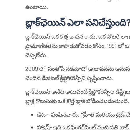
ఉంటాయి.
బ్లాక్‌ఛెయిన్ ఎలా పనిచేస్తుంది
బ్లాక్‌ఛెయిన్ ఒక కొత్త భావన కాదు. ఒక నోటరీ లా
ప్రామాణికతను కాపాడుకోవడం కోసం, 1991 లో ఒక 
చెప్పలేదు.
2009 లో, సంతోషి నకమోటో ఆ భావనను అనుసరించ
చెందిన డిజిటల్ క్రిప్టోకరెన్సీని సృష్టించారు.
బ్లాక్‌ఛెయిన్ అనేది అటువంటి క్రిప్టోకరెన్సీల డిస్ట్రి
బ్లాక్ల గొలుసుకు ఒక కొత్త బ్లాక్ జోడించబడుతు
డేటా- పంపినవారు, గ్రహీత మరియు ట్రేడ్
హ్యాష్- ఇది ఒక ఫింగర్‌ప్రింట్ వంటి ప్రతి బ్లాక