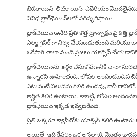
బిట్‌కాయిన్, లిట్‌కాయిన్, ఎథేరియం మొదలైనటువంటి వ
వివిధ బ్లాక్‌ఛెయిన్‌లలో పరిష్కరిస్తాయి.
బ్లాక్‌ఛెయిన్ అనేది ప్రతి కొత్త ట్రాన్సాక్షన్ పై కొత
ఎలక్ట్రానిక్ గా నిల్వ చేయబడుతుంది మరియు ఒక వ్
ఒకేసారి చాలా మంది ప్రజలు యాక్సెస్ చేయడానికి 
బ్లాక్‌ఛెయిన్‌ను అర్థం చేసుకోవడానికి చాలా స
ఉన్నారని ఊహించండి, లోపల అందించబడిన చిప్స్
ఎటువంటి విలువను కలిగి ఉండవు, కానీ దానిలో, 
అర్హత కలిగి ఉంటాయి. కాబట్టి, లోపల అందించబడిన 
బ్లాక్‌ఛెయిన్ ఇక్కడ ఇవ్వబడింది.
ప్రతి ఒక్కరూ క్యాసినోకు యాక్సెస్ కలిగి ఉంటారు
అయితే, ఇది కేవలం ఒక అనలాజీ, మొత్తం భావన కాదు. 