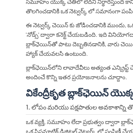
సమూహం యొక్క చేతిలో లేదని నిర్ధారిస్తుంది కానీ
తొలగించడానికి ఒక నెట్వర్క్ లో సమానంగా పం
ఈ నెట్వర్క్ చెయిన్ కు జోడించడానికి ముందు, ఒక క
'నోడ్స్' ద్వారా కనెక్ట్ చేయబడింది. ఇది వినియోగద
బ్లాక్‌ఛెయిన్‌తో పాటు దెబ్బతినడానికి, వారు చెయి
హ్యాక్ చేయవలసి ఉంటుంది.
బ్లాక్‌ఛెయిన్‌లోని లావాదేవీలు అత్యంత ఎన్క్రిప్
అందించే కొన్ని ఇతర ప్రయోజనాలను చూద్దాం.
వికేంద్రీకృత బ్లాక్‌ఛెయిన్ య
1. లోపం మరియు పక్షపాతుల అవకాశాన్ని త
ఒక వ్యక్తి, సమూహం లేదా ప్రభుత్వం ద్వారా బ్లాక్‌
ఒక సిస్టమాటిక్ డిజిటల్ నెట్వర్క్ లో పంపిణీ చే