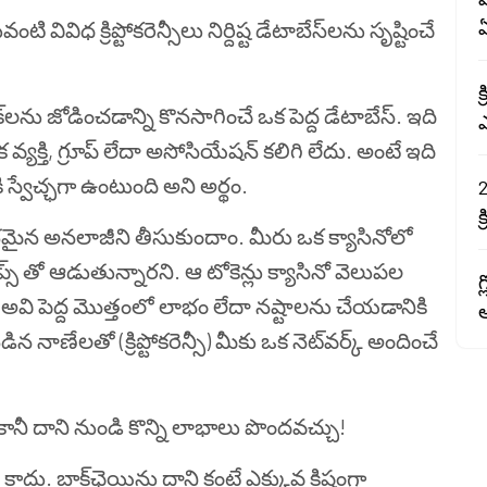
ివిధ క్రిప్టోకరెన్సీలు నిర్దిష్ట డేటాబేస్‌లను సృష్టించే
క
్త బ్లాక్‌లను జోడించడాన్ని కొనసాగించే ఒక పెద్ద డేటాబేస్. ఇది
యక్తి, గ్రూప్ లేదా అసోసియేషన్ కలిగి లేదు. అంటే ఇది
స్వేచ్ఛగా ఉంటుంది అని అర్థం.
2
క
ులభమైన అనలాజీని తీసుకుందాం. మీరు ఒక క్యాసినోలో
 తో ఆడుతున్నారని. ఆ టోకెన్లు క్యాసినో వెలుపల
గ
అవి పెద్ద మొత్తంలో లాభం లేదా నష్టాలను చేయడానికి
అ
నాణేలతో (క్రిప్టోకరెన్సీ) మీకు ఒక నెట్‌వర్క్ అందించే
 కానీ దాని నుండి కొన్ని లాభాలు పొందవచ్చు!
బ్లాక్‌ఛెయిన్లు దాని కంటే ఎక్కువ క్లిష్టంగా