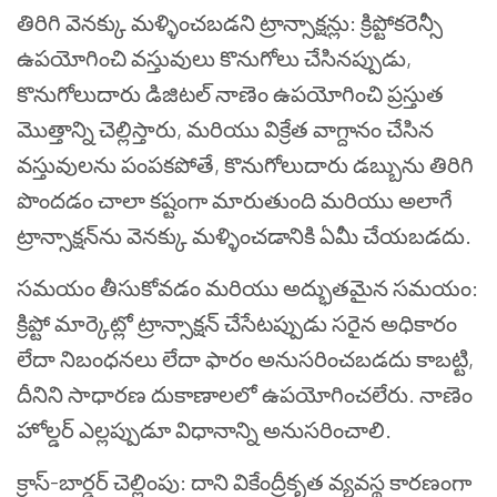
తిరిగి వెనక్కు మళ్ళించబడని ట్రాన్సాక్షన్లు: క్రిప్టోకరెన్సీ
ఉపయోగించి వస్తువులు కొనుగోలు చేసినప్పుడు,
కొనుగోలుదారు డిజిటల్ నాణెం ఉపయోగించి ప్రస్తుత
మొత్తాన్ని చెల్లిస్తారు, మరియు విక్రేత వాగ్దానం చేసిన
వస్తువులను పంపకపోతే, కొనుగోలుదారు డబ్బును తిరిగి
పొందడం చాలా కష్టంగా మారుతుంది మరియు అలాగే
ట్రాన్సాక్షన్‌ను వెనక్కు మళ్ళించడానికి ఏమీ చేయబడదు.
సమయం తీసుకోవడం మరియు అద్భుతమైన సమయం:
క్రిప్టో మార్కెట్లో ట్రాన్సాక్షన్ చేసేటప్పుడు సరైన అధికారం
లేదా నిబంధనలు లేదా ఫారం అనుసరించబడదు కాబట్టి,
దీనిని సాధారణ దుకాణాలలో ఉపయోగించలేరు. నాణెం
హోల్డర్ ఎల్లప్పుడూ విధానాన్ని అనుసరించాలి.
క్రాస్-బార్డర్ చెల్లింపు: దాని వికేంద్రీకృత వ్యవస్థ కారణంగా