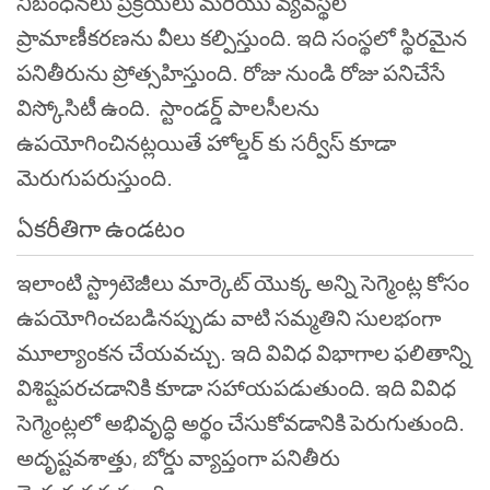
నిబంధనలు ప్రక్రియలు మరియు వ్యవస్థల
ప్రామాణీకరణను వీలు కల్పిస్తుంది. ఇది సంస్థలో స్థిరమైన
పనితీరును ప్రోత్సహిస్తుంది. రోజు నుండి రోజు పనిచేసే
విస్కోసిటీ ఉంది. స్టాండర్డ్ పాలసీలను
ఉపయోగించినట్లయితే హోల్డర్ కు సర్వీస్ కూడా
మెరుగుపరుస్తుంది.
ఏకరీతిగా ఉండటం
ఇలాంటి స్ట్రాటెజీలు మార్కెట్ యొక్క అన్ని సెగ్మెంట్ల కోసం
ఉపయోగించబడినప్పుడు వాటి సమ్మతిని సులభంగా
మూల్యాంకన చేయవచ్చు. ఇది వివిధ విభాగాల ఫలితాన్ని
విశిష్టపరచడానికి కూడా సహాయపడుతుంది. ఇది వివిధ
సెగ్మెంట్లలో అభివృద్ధి అర్థం చేసుకోవడానికి పెరుగుతుంది.
అదృష్టవశాత్తు, బోర్డు వ్యాప్తంగా పనితీరు