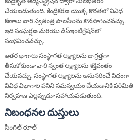
కేంద్రీకృత అడ్మినిస్ట్రేషన్ ద్వారా సులభతరం
చేయబడుతుంది. కేంద్రీకరణ యొక్క కొరతలో వివిధ
కణాలు వారి స్వతంత్ర పాలసీలను కొనసాగించవచ్చు.
ఇది సంఘర్షణ మరియు డిస్ఇంటిగ్రేషన్‌లో
సంభవించవచ్చు.
ఇతర భాగాలు సంస్థాగత లక్ష్యాలను జాగ్రత్తగా
తీసుకోకుండా వారి స్వంత లక్ష్యాలను శక్తివంతం
చేయవచ్చు. సంస్థాగత లక్ష్యాలను అనుసరించే విధంగా
వివిధ విభాగాల పనిని సమన్వయం చేయడానికి పరిమితి
నిర్వహణ ఎల్లప్పుడూ సహాయపడుతుంది.
నిబంధనల దుస్తులు
సింగిల్ రూల్