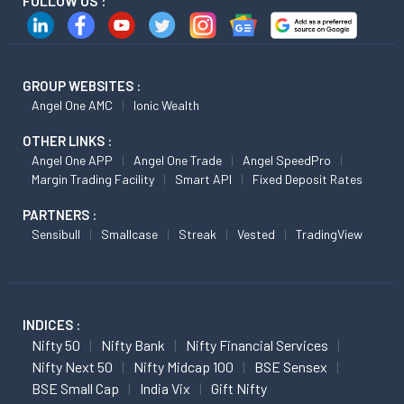
FOLLOW US :
GROUP WEBSITES :
Angel One AMC
Ionic Wealth
OTHER LINKS :
Angel One APP
Angel One Trade
Angel SpeedPro
Margin Trading Facility
Smart API
Fixed Deposit Rates
PARTNERS :
Sensibull
Smallcase
Streak
Vested
TradingView
INDICES :
Nifty 50
Nifty Bank
Nifty Financial Services
Nifty Next 50
Nifty Midcap 100
BSE Sensex
BSE Small Cap
India Vix
Gift Nifty