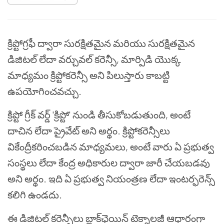
క్రిప్టోగ్రఫీ ద్వారా సురక్షితమైన మరియు సురక్షితమైన
డిజిటల్ లేదా వర్చువల్ కరెన్సీ, మార్పిడి యొక్క
మాధ్యమం క్రిప్టోకరెన్సీ అని పిలుస్తారు కాబట్టి
ఉపయోగించవచ్చు.
క్రిప్టో గ్రీక్ వర్డ్ 'క్రిప్టో' నుండి తీసుకోబడుతుంది, అంటే
దాచిన లేదా ప్రైవేట్ అని అర్థం. క్రిప్టోకరెన్సీలు
వికేంద్రీకరించబడిన మాధ్యమలు, అంటే వారు ఏ ప్రభుత్వ
సంస్థలు లేదా కేంద్ర అధికారుల ద్వారా జారీ చేయబడవు
అని అర్థం. ఇది ఏ ప్రభుత్వ నియంత్రణ లేదా ఇంటర్ఫరెన్స్
కలిగి ఉండదు.
ఈ డిజిటల్ కరెన్సీలు బ్లాక్‌ఛెయిన్ టెక్నాలజీ ఆధారంగా