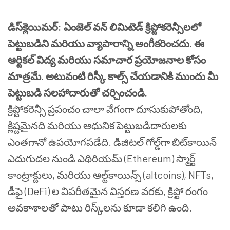
డిస్‌క్లెయిమర్: ఏంజెల్ వన్ లిమిటెడ్ క్రిప్టోకరెన్సీలలో
పెట్టుబడిని మరియు వ్యాపారాన్ని అంగీకరించదు. ఈ
ఆర్టికల్ విద్య మరియు సమాచార ప్రయోజనాల కోసం
మాత్రమే. అటువంటి రిస్కీ కాల్స్ చేయడానికి ముందు మీ
పెట్టుబడి సలహాదారుతో చర్చించండి.
క్రిప్టోకరెన్సీ ప్రపంచం చాలా వేగంగా దూసుకుపోతోంది,
క్లిష్టమైనది మరియు ఆధునిక పెట్టుబడిదారులకు
ఎంతగానో ఉపయోగపడేది. డిజిటల్ గోల్డ్‌గా బిట్‌కాయిన్
ఎదుగుదల నుండి ఎథిరియమ్ (Ethereum) స్మార్ట్
కాంట్రాక్టులు, మరియు ఆల్ట్‌కాయిన్స్ (altcoins), NFTs,
డీఫై (DeFi) ల విపరీతమైన విస్తరణ వరకు, క్రిప్టో రంగం
అవకాశాలతో పాటు రిస్క్‌లను కూడా కలిగి ఉంది.