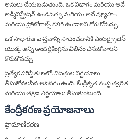
అమలు చేయబడుతుంది. ఒక విభాగం మరియు అదే
అడ్మినిస్ట్రేషన్ ఉండవచ్చు మరియు అదే వ్యూహం
మరియు ప్రోటోకాల్స్ కలిగి ఉండాలని కోరుకోవచ్చు.
ఒక సాధారణ వాస్తవాన్ని సాధించడానికి ఎంటర్ప్రైజెస్
యొక్క అన్ని అండర్టేకింగ్లను విలీనం చేసుకోవాలని
కోరుకోవచ్చు.
ప్రత్యేక పరిస్థితులలో, విపత్తుల నిర్ణయాలు
తీసుకోవలసిన అవసరం ఉంది. కేంద్రీకృత సంస్థ త్వరిత
మరియు తక్షణ నిర్ణయాలు తీసుకుంటుంది.
కేంద్రీకరణ ప్రయోజనాలు
ప్రామాణీకరణ