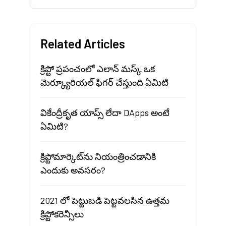
Related Articles
క్రిప్టో ప్రపంచంలో ఎలాన్ మస్క్ ఒక
మెర్క్యూరియల్ ఫిగర్ చేస్తుంది ఏమిటి
వికేంద్రీకృత యాప్స్ లేదా DApps అంటే
ఏమిటి?
క్రిప్టోమార్కెట్‌ను నియంత్రించడానికి
ఎందుకు అవసరం?
2021 లో పెట్టుబడి పెట్టవలసిన ఉత్తమ
క్రిప్టోకరెన్సీలు