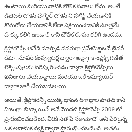
ఉంటాయి మరియు వాటికి భౌతిక సవాలు లేదు. అంటే
డిజిటల్ టోకెన్ హోల్డర్ టోకెన్ ని హోల్డ్ చేయడానికి,
కొనుగోలు చేయడానికి లేదా విక్రయించడానికి మాత్రమే
హక్కు కలిగి ఉండాలి కానీ భౌతిక రూపం కలిగి ఉండదు.
క్రిప్టోకరెన్సీ అనేది మార్పిడి వనరుగా ప్రవేశపెట్టబడే బైనరీ
డేటా. సూపర్ కంప్యూటర్ల ద్వారా అల్ట్రా-కాంప్లెక్స్ గణిత
లెక్కింపులను పరిష్కరించడం ద్వారా క్రిప్టోకరెన్సీలు
ఖనిజాలు చేయబడ్డాయి మరియు ఒకే ఇష్యూయర్
ద్వారా జారీ చేయబడతాయి.
అయితే, క్రిప్టోకరెన్సీ యొక్క భావన దశాబ్దాల పాతది కానీ
నిజంగా, బిట్కాయిన్ అనే మొదటి క్రిప్టోకరెన్సీ 2009 లో
ప్రారంభించబడింది, వీరికి సతోషి నకామోటో అని పేర్కొన్న
ఒక అనామక వ్యక్తి ద్వారా ప్రారంభించబడింది. అతను