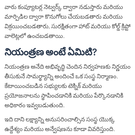
వారు కంప్యూటర్ల నెట్వర్క్ ద్వారా నడుస్తారు మరియు
మార్పిడిల ద్వారా కొనుగోలు చేయబడతారు మరియు
విక్రయించబడతారు, సురక్షితంగా హాట్ మరియు కోల్డ్ క్రిప్టో
వాలెట్లలో ఉంచబడతాయి.
నియంత్రణ అంటే ఏమిటి?
నియంత్రణ అనేది అభివృద్ధి చెందిన నిర్వహణకు నిర్ణయం
తీసుకునే సామర్థ్యాన్ని అందించే ఒక సంస్థ నిర్మాణం.
కేటాయించబడిన సభ్యులకు టెక్నిక్ మరియు
ప్రయోజనాలను స్థాపించడానికి మరియు పేర్కొనడానికి
అధికారం ఇవ్వబడుతుంది.
ఇది దాని లక్ష్యాన్ని అనుసరించాల్సిన సంస్థ యొక్క
ఉద్దేశ్యం మరియు అన్వేషణను కూడా వివరిస్తుంది.