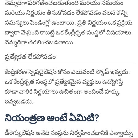
నెమ్మదిగా పరిగణించబడుతుంది మరియు సమయం
మరియు నిర్ణయం తీసుకోవడం లేకపోవడం వలన కొన్ని
సమస్యలు పెండింగ్లో ఉంటాయి. ప్రతి నిర్ణయం ఒక ప్రక్రియ
ద్వారా వెళ్తుంది కాబట్టి ఒక కేంద్రీకృత సంస్థలో విషయాలు
నెమ్మదిగా తరలించబడతాయి.
ప్రత్యేకత లేకపోవడం
కేంద్రీకరణ స్పెషలైజేషన్ కోసం ఎటువంటి స్కోప్ ఇవ్వదు.
ఒక కేంద్రీకృత సంస్థలో ప్రత్యేకమైన వ్యక్తులు ఉద్యోగిస్తే
కూడా వారికి నిర్ణయాలు ఉచితంగా అందించే హక్కు
ఇవ్వబడదు.
నియంత్రణ అంటే ఏమిటి?
డీరెగ్యులేషన్ అనేది సంస్థను నిర్వహించడానికి ఎన్వాయ్స్