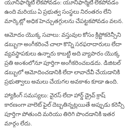
యూనిఫార్మిటీ లేకపోవడం: యూనిఫార్మిటీ లేకపోవడం
ఉంది మరియు ఏ ప్రభుత్వ సంస్థలు నిరంతరం లేని
మార్కెట్లో అధిక హెచ్చుతగ్గులను చేపట్టకపోవడం వలన.
ఆమోదం యొక్క సవాలు: వస్తువుల కోసం క్రిప్టోకరెన్సీని
డబ్బుగా అంగీకరించే చాలా కొన్ని సరఫరాదారులు లేదా
వ్యవస్థాపకులు ఉన్నారు కాబట్టి అది వ్యాపారం యొక్క
ప్రతి అంశంలోనూ పూర్తిగా అంగీకరించబడదు. డిజిటల్
డబ్బులో ఆమోదించడానికి లేదా లావాదేవీ చేయడానికి
ప్రభుత్వాలు అమలు చేయగల అవకాశం కూడా ఉంది.
హ్యాకింగ్ సమస్యలు: వైరస్ లేదా హార్డ్ డ్రైవ్ క్రాష్
కారణంగా వాలెట్ ఫైల్ దెబ్బతిన్నట్లయితే అప్పుడు కరెన్సీ
పూర్తిగా పోతుంది మరియు తిరిగి పొందడానికి ఇతర
మార్గం లేదు.