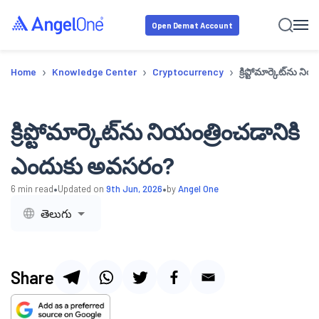
Open Demat Account
›
›
›
Home
Knowledge Center
Cryptocurrency
క్రిప్టోమార్కెట్‌ను
క్రిప్టోమార్కెట్‌ను నియంత్రించడానికి
ఎందుకు అవసరం?
•
•
6
min read
Updated on
9th Jun, 2026
by
Angel One
తెలుగు
Share