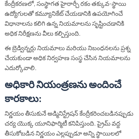
కేంద్రీకరణలో, సంస్థాగత హైరార్చీ రకం తక్కువ-స్థాయి
ఉద్యోగులతో కమ్యూనికేట్ చేయడానికి ఉపయోగించే
విధానాలను కలిగి ఉన్న నియమాలను సృష్టించడానికి
అధిక నిరీక్షణను వీలు కల్పిస్తుంది.
ఈ బ్రెడ్విన్నర్లు నియమాలు మరియు నిబంధనలను ప్రశ్న
చేయకుండా అధిక నిర్వహణ సంస్థ చేసిన నియమాలను
ఎదుర్కోవాలి.
అధికారి నియంత్రణను అందించే
కారకాలు:
నిర్ణయం తీసుకునే అడ్మినిస్ట్రేషన్ కేంద్రీకరించబడినప్పుడు
చర్య యొక్క యూనిఫార్మిటీ కనిపిస్తుంది. ప్రైమ్ వద్ద
తీసుకోబడిన నిర్ణయం ఎల్లప్పుడూ అన్ని స్థాయిలలో