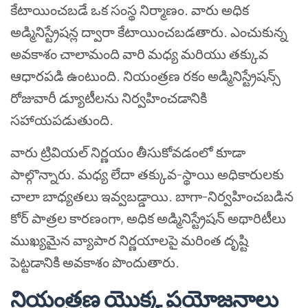
కేటాయించబడే ఒక సంస్థ నిర్మాణం. వారు అధిక
అడ్మినిస్ట్రేషన్ల ద్వారా కేటాయించబడతారు. ఎంచుకున్న
అవకాశం చాలామంది వారి మధ్య మరియు తక్కువ
ఆధారపడి ఉంటుంది. నియంత్రణ రకం అడ్మినిస్ట్రేషన్స్
రోజువారీ డ్యూటీలను నిర్వహించడానికి
సహాయపడుతుంది.
వారు ట్రివియల్ నిర్ణయం తీసుకోవడంలో కూడా
పాల్గొన్నారు. మధ్య లేదా తక్కువ-స్థాయి అధికారులకు
చాలా బాధ్యతలు ఇవ్వబడ్డాయి. బాగా-నిర్వహించబడిన
కోర్ పాత్రల కారణంగా, అధిక అడ్మినిస్ట్రేషన్ అథారిటీలు
ముఖ్యమైన వ్యాపార నిర్ణయాలపై మరింత దృష్టి
పెట్టడానికి అవకాశం పొందుతారు.
నియంత్రణ యొక్క ప్రయోజనాలు