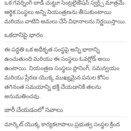
ఒక గవర్నింగ్ బాడీ చుట్టూ సెంట్రలైజేషన్ స్వర్ల్స్ మాత్రమే.
ఆర్థిక సంస్థలు అన్ని నియంత్రణను తీసుకుంటాయి
మరియు వాటిని అమలు చేసే విధానాలను నిర్ణయిస్తాయి.
ఒకదానిపై భారం
ఈ పద్ధతి ఒక అధీకృత సంస్థపై అన్ని భారాన్ని
ఉంచుతుంది మరియు ఈ సంస్థలు ఓవర్లోడ్ అయి
ఉంటాయి. నియంత్రణ సంస్థలు ప్లానింగ్, సమన్వయం
మరియు ప్రేరణ యొక్క ముఖ్యమైన పనుల కోసం
తగినంత సమయాన్ని భక్తి చేయడానికి తలను
అనుమతించవు.
జారీ చేయడంలో సవాలు
మార్కెట్ యొక్క కార్యకలాపాలు ప్రభుత్వ సంస్థల క్రింద