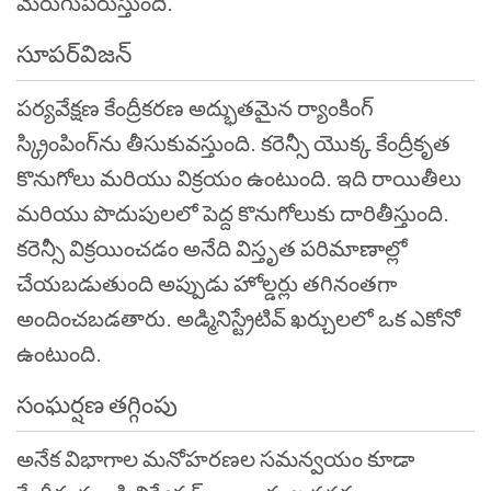
మెరుగుపరుస్తుంది.
సూపర్‌విజన్
పర్యవేక్షణ కేంద్రీకరణ అద్భుతమైన ర్యాంకింగ్
స్క్రింపింగ్‌ను తీసుకువస్తుంది. కరెన్సీ యొక్క కేంద్రీకృత
కొనుగోలు మరియు విక్రయం ఉంటుంది. ఇది రాయితీలు
మరియు పొదుపులలో పెద్ద కొనుగోలుకు దారితీస్తుంది.
కరెన్సీ విక్రయించడం అనేది విస్తృత పరిమాణాల్లో
చేయబడుతుంది అప్పుడు హోల్డర్లు తగినంతగా
అందించబడతారు. అడ్మినిస్ట్రేటివ్ ఖర్చులలో ఒక ఎకోనో
ఉంటుంది.
సంఘర్షణ తగ్గింపు
అనేక విభాగాల మనోహరణల సమన్వయం కూడా