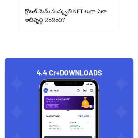
గ్లోబల్ మెమ్ సంస్కృతి NFT లుగా ఎలా
అభివృద్ధి చెందింది?
4.4 Cr+
DOWNLOADS