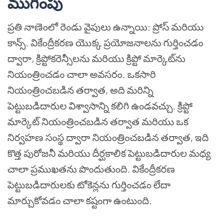
ముగింపు
ప్రతి నాణెంలో రెండు వైపులు ఉన్నాయి: ప్రోస్ మరియు
కాన్స్. వికేంద్రీకరణ యొక్క ప్రయోజనాలను గుర్తించడం
ద్వారా, క్రిప్టోకరెన్సీలను మరియు క్రిప్టో మార్కెట్‌ను
నియంత్రించడం చాలా అవసరం. ఒకసారి
నియంత్రించబడిన తర్వాత, అది మరిన్ని
పెట్టుబడిదారుల విశ్వాసాన్ని కలిగి ఉండవచ్చు. క్రిప్టో
మార్కెట్ నియంత్రించబడిన తర్వాత మరియు ఒక
నిర్వహణ సంస్థ ద్వారా నియంత్రించబడిన తర్వాత, ఇది
కొత్త పురోజనీ మరియు దీర్ఘకాలిక పెట్టుబడిదారుల మధ్య
చాలా ప్రముఖతను పొందుతుంది. వికేంద్రీకరణ
పెట్టుబడిదారులకు టోకెన్లను గుర్తించడం లేదా
మార్చుకోవడం చాలా కష్టంగా ఉంటుంది.