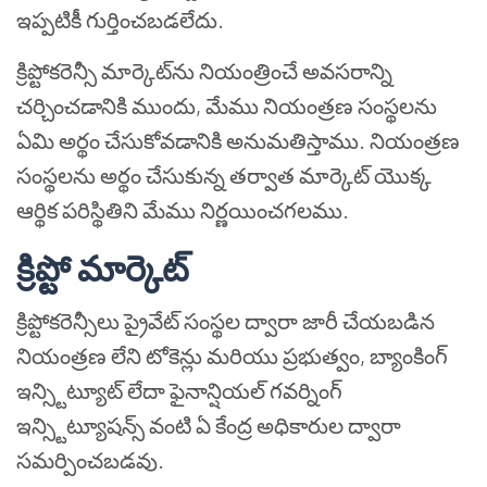
ఇప్పటికీ గుర్తించబడలేదు.
క్రిప్టోకరెన్సీ మార్కెట్‌ను నియంత్రించే అవసరాన్ని
చర్చించడానికి ముందు, మేము నియంత్రణ సంస్థలను
ఏమి అర్థం చేసుకోవడానికి అనుమతిస్తాము. నియంత్రణ
సంస్థలను అర్థం చేసుకున్న తర్వాత మార్కెట్ యొక్క
ఆర్థిక పరిస్థితిని మేము నిర్ణయించగలము.
క్రిప్టో మార్కెట్
క్రిప్టోకరెన్సీలు ప్రైవేట్ సంస్థల ద్వారా జారీ చేయబడిన
నియంత్రణ లేని టోకెన్లు మరియు ప్రభుత్వం, బ్యాంకింగ్
ఇన్స్టిట్యూట్ లేదా ఫైనాన్షియల్ గవర్నింగ్
ఇన్స్టిట్యూషన్స్ వంటి ఏ కేంద్ర అధికారుల ద్వారా
సమర్పించబడవు.