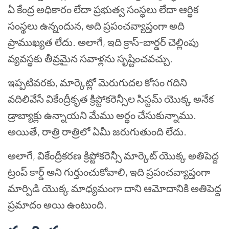
ఏ కేంద్ర అధికారం లేదా ప్రభుత్వ సంస్థలు లేదా ఆర్థిక
సంస్థలు ఉన్నందున, అది ప్రపంచవ్యాప్తంగా అది
ప్రాముఖ్యత లేదు. అలాగే, ఇది క్రాస్-బార్డర్ చెల్లింపు
వ్యవస్థకు తీవ్రమైన సవాళ్లను సృష్టించవచ్చు.
ఇప్పటివరకు, మార్కెట్లో మెరుగుదల కోసం గదిని
వదిలివేసే వికేంద్రీకృత క్రిప్టోకరెన్సీల సిస్టమ్ యొక్క అనేక
డ్రాబ్యాక్లు ఉన్నాయని మేము అర్థం చేసుకున్నాము.
అయితే, రాత్రి రాత్రిలో ఏమీ జరుగుతుంది లేదు.
అలాగే, వికేంద్రీకరణ క్రిప్టోకరెన్సీ మార్కెట్ యొక్క అతిపెద్ద
ట్రంప్ కార్డ్ అని గుర్తుంచుకోవాలి, ఇది ప్రపంచవ్యాప్తంగా
మార్పిడి యొక్క మాధ్యమంగా దాని ఆమోదానికి అతిపెద్ద
ప్రమాదం అయి ఉంటుంది.