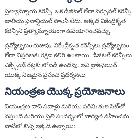
ప్రత్యామ్నాయ కరెన్సీ: ఒక డిజిటల్ లేదా వర్చువల్ కరెన్సీ
జాతీయ ఫైనాన్షియల్ పాలసీ లేదు. అక్కడ వికేంద్రీకృత
కరెన్సీని ప్రత్యామ్నాయంగా ఉపయోగించవచ్చు.
ద్రవ్యోల్బణం రుజువు: వికేంద్రీకృత కరెన్సీలు ద్రవ్యోల్బణం
లేదా విస్తరణకు రక్షణ కలిగి ఉంటాయి. డిజిటల్ కరెన్సీలు
ఎక్స్చేంజ్ రేట్లకు లోబడి ఉండవు. ఇవి బ్లాక్‌ఛెయిన్
యొక్క నిజమైన ప్రపంచ ప్రదర్శనలు
నియంత్రణ యొక్క ప్రయోజనాలు
నియంత్రణ దాని సవాళ్లు మరియు పరిమితుల సెట్‌తో
వస్తుంది మరియు ప్రతి సందర్భంలో బాధ్యత వహించదు.
వాటిలో కొన్ని ఇక్కడ ఉన్నాయి: