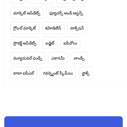
మార్కెట్ అప్‌డేట్స్
ఫ్యూచర్స్ అండ్ ఆప్షన్స్
గ్లోబల్ మార్కెట్
కమోడిటీస్
టాక్సేషన్
ప్రొడక్ట్ అప్‌డేట్స్
బడ్జెట్
ఐపీవోలు
మ్యూచువల్ ఫండ్స్
ఎకానమీ
బాండ్స్
టాటా ఐపీఎల్
గవర్న్మెంట్ స్కీమ్‌లు
స్టాక్స్