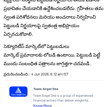
ప్రభావితం చేయడానికి ఉద్దేశించబడలేదు. గ్రహీతలు తమ
స్వంత పరిశోధనలు మరియు అంచనాలు నిర్వహించి
పెట్టుబడి నిర్ణయాలపై స్వతంత్ర అభిప్రాయం
ఏర్పరచుకోవాలి.
సెక్యూరిటీస్ మార్కెట్‌లో పెట్టుబడులు
మార్కెట్ ప్రమాదాలకు లోబడి ఉంటాయి, పెట్టుబడి పెట్టే
ముందు సంబంధిత పత్రాలను జాగ్రత్తగా చదవండి.
ప్రచురించబడింది:
:
4 Jun 2026, 6:12 am IST
Team Angel One
Team Angel One is a group of experienced
financial writers that deliver insightful
articles on the stock market, IPO, economy,
Know More