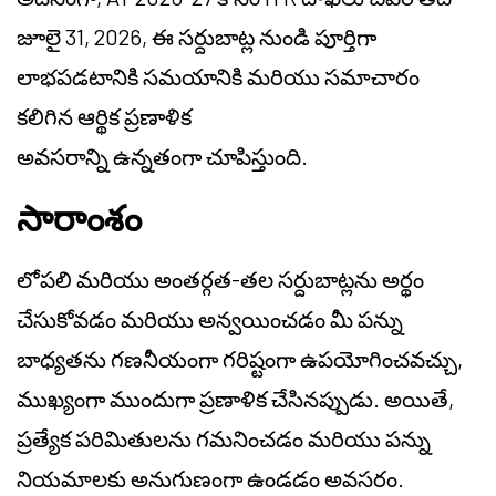
జూలై 31, 2026, ఈ సర్దుబాట్ల నుండి పూర్తిగా
లాభపడటానికి సమయానికి మరియు సమాచారం
కలిగిన ఆర్థిక ప్రణాళిక
అవసరాన్ని ఉన్నతంగా చూపిస్తుంది.
సారాంశం
లోపలి మరియు అంతర్గత-తల సర్దుబాట్లను అర్థం
చేసుకోవడం మరియు అన్వయించడం మీ పన్ను
బాధ్యతను గణనీయంగా గరిష్టంగా ఉపయోగించవచ్చు,
ముఖ్యంగా ముందుగా ప్రణాళిక చేసినప్పుడు. అయితే,
ప్రత్యేక పరిమితులను గమనించడం మరియు పన్ను
నియమాలకు అనుగుణంగా ఉండడం అవసరం.