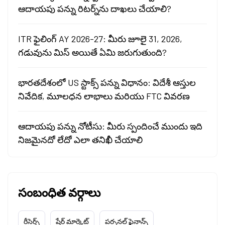
ఆదాయపు పన్ను రిటర్న్‌ను దాఖలు చేయాలి?
ITR ఫైలింగ్ AY 2026-27: మీరు జూలై 31, 2026,
గడువును మిస్ అయితే ఏమి జరుగుతుంది?
భారతదేశంలో US స్టాక్స్ పన్ను విధానం: విదేశీ ఆస్తుల
నివేదిక, మూలధన లాభాలు మరియు FTC వివరణ
ఆదాయపు పన్ను నోటీసు: మీరు స్పందించే ముందు ఇది
నిజమైనదో లేదో ఎలా తనిఖీ చేయాలి
సంబంధిత వర్గాలు
రీసెర్చ్
షేర్ మార్కెట్
పర్సనల్ ఫైనాన్స్