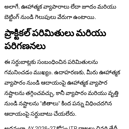
అలాగే, ఊహాత్మక వ్యాపారాలు లేదా జూదం మరియు
బెట్టింగ్ నుండి గెలుపులు వేరుగా ఉంటాయి.
ప్రాక్టికల్ పరిమితులు మరియు
పరిగణనలు
ఈ సర్దుబాట్లకు సంబంధించిన పరిమితులను
గమనించడం ముఖ్యం. ఉదాహరణకు, మీరు ఊహాత్మక
వ్యాపారం నుండి ఆదాయంపై ఊహాత్మక వ్యాపార
నష్టాలను తగ్గించవచ్చు, కానీ వ్యాపారం మరియు వృత్తి
నుండి నష్టాలను "జీతాలు" కింద పన్ను విధించదగిన
ఆదాయంపై సర్దుబాటు చేయలేరు.
అదనంగా, AY 2026-27 కోసం ITR దాఖలు చివరి తేదీ