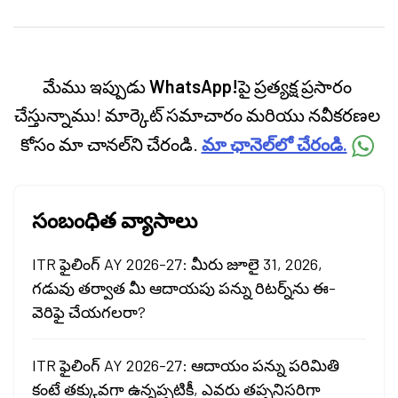
personal finance, commodities and related
categories.
మేము ఇప్పుడు
WhatsApp!
పై ప్రత్యక్ష ప్రసారం
చేస్తున్నాము! మార్కెట్ సమాచారం మరియు నవీకరణల
కోసం మా చానల్‌ని చేరండి.
మా ఛానెల్‌లో చేరండి.
సంబంధిత వ్యాసాలు
ITR ఫైలింగ్ AY 2026-27: మీరు జూలై 31, 2026,
గడువు తర్వాత మీ ఆదాయపు పన్ను రిటర్న్‌ను ఈ-
వెరిఫై చేయగలరా?
ITR ఫైలింగ్ AY 2026-27: ఆదాయం పన్ను పరిమితి
కంటే తక్కువగా ఉన్నప్పటికీ, ఎవరు తప్పనిసరిగా