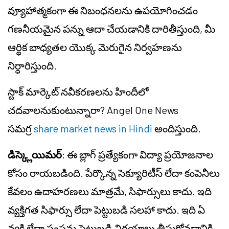
వ్యూహాత్మకంగా ఈ నిబంధనలను ఉపయోగించడం
గణనీయమైన పన్ను ఆదా చేయడానికి దారితీస్తుంది, మీ
ఆర్థిక బాధ్యతల యొక్క మెరుగైన నిర్వహణను
నిర్ధారిస్తుంది.
స్టాక్ మార్కెట్ నవీకరణలను హిందీలో
చదవాలనుకుంటున్నారా? Angel One News
సమగ్ర
share market news in Hindi
అందిస్తుంది.
డిస్క్లెయిమర్
: ఈ బ్లాగ్ ప్రత్యేకంగా విద్యా ప్రయోజనాల
కోసం రాయబడింది. పేర్కొన్న సెక్యూరిటీస్ లేదా కంపెనీలు
కేవలం ఉదాహరణలు మాత్రమే, సిఫార్సులు కాదు. ఇది
వ్యక్తిగత సిఫార్సు లేదా పెట్టుబడి సలహా కాదు. ఇది ఏ
వ్యక్తి లేదా సంస్థను పెట్టుబడి నిర్ణయాలు తీసుకోవడానికి