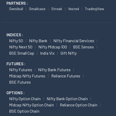
PARTNERS :
Sensibull
Smallcase
Streak
Vested
TradingView
INDICES :
Nifty 50
Nifty Bank
Nifty Financial Services
Nifty Next 50
Nifty Midcap 100
BSE Sensex
BSE Small Cap
India Vix
Gift Nifty
FUTURES :
Nifty Futures
Nifty Bank Futures
Midcap Nifty Futures
Reliance Futures
BSE Futures
OPTIONS :
Nifty Option Chain
Nifty Bank Option Chain
Midcap Nifty Option Chain
Reliance Option Chain
BSE Option Chain