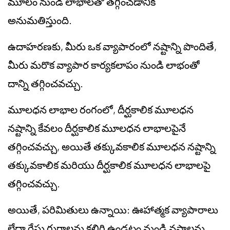
మూలం నుండి లాభాలతో తగ్గించడానికి
అనుమతిస్తుంది.
ఉదాహరణకు, మీరు ఒక వ్యాపారంలో నష్టాన్ని పొందితే,
మీరు మరొక వ్యాపార కార్యకలాపం నుండి లాభంతో
దాన్ని తగ్గించవచ్చు.
మూలధన లాభాల రంగంలో, దీర్ఘకాలిక మూలధన
నష్టాన్ని కేవలం దీర్ఘకాలిక మూలధన లాభాలపైనే
తగ్గించవచ్చు, అయితే తక్కువకాలిక మూలధన నష్టాన్ని
తక్కువకాలిక మరియు దీర్ఘకాలిక మూలధన లాభాలపై
తగ్గించవచ్చు.
అయితే, పరిమితులు ఉన్నాయి: ఊహాత్మక వ్యాపారాలు
లేదా రేసు గుర్రాలను కలిగి ఉండటం నుండి నష్టాలను