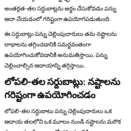
అంతర్గత-తల సర్దుబాట్లను అర్థం చేసుకోవడం పన్ను
ఆదా చేయడంలో గరిష్టంగా ఉపయోగపడుతుంది.
ఈ సర్దుబాట్లు పన్ను చెల్లింపుదారులు తమ నష్టాలను
లాభాలను తగ్గించడానికి సమర్థవంతంగా
ఉపయోగించుకోవడానికి అనుమతిస్తాయి, పన్ను
చెల్లించాల్సిన ఆదాయాన్ని తగ్గిస్తాయి.
లోపలి-తల సర్దుబాట్లు: నష్టాలను
గరిష్టంగా ఉపయోగించడం
లోపలి-తల సర్దుబాటు పన్ను చెల్లింపుదారులు ఒక
ఆదాయ తలలోని ఒక మూలం నుండి నష్టాలను మరొక