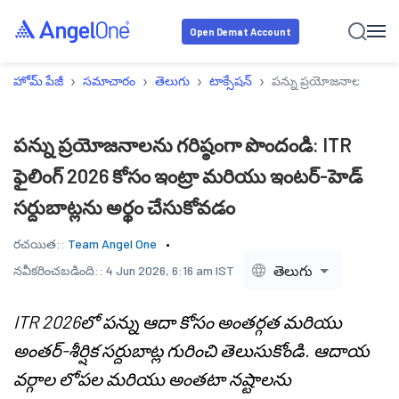
Open Demat Account
›
›
›
›
హోమ్ పేజీ
సమాచారం
తెలుగు
టాక్సేషన్
పన్ను ప్రయోజనాలను గరిష్
పన్ను ప్రయోజనాలను గరిష్ఠంగా పొందండి: ITR
ఫైలింగ్ 2026 కోసం ఇంట్రా మరియు ఇంటర్-హెడ్
సర్దుబాట్లను అర్థం చేసుకోవడం
రచయిత::
Team Angel One
తెలుగు
నవీకరించబడింది::
4 Jun 2026, 6:16 am IST
ITR 2026లో పన్ను ఆదా కోసం అంతర్గత మరియు
అంతర్-శీర్షిక సర్దుబాట్ల గురించి తెలుసుకోండి. ఆదాయ
వర్గాల లోపల మరియు అంతటా నష్టాలను