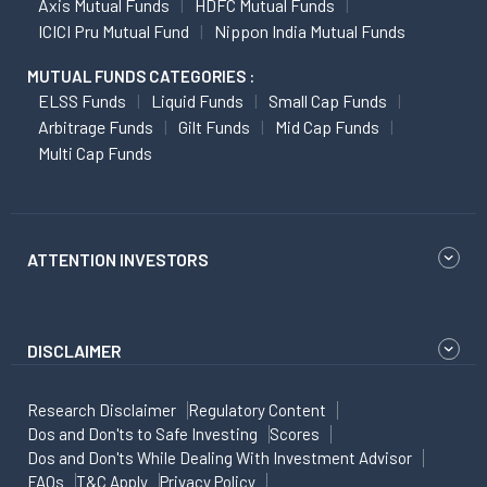
Axis Mutual Funds
HDFC Mutual Funds
ICICI Pru Mutual Fund
Nippon India Mutual Funds
MUTUAL FUNDS CATEGORIES :
ELSS Funds
Liquid Funds
Small Cap Funds
Arbitrage Funds
Gilt Funds
Mid Cap Funds
Multi Cap Funds
ATTENTION INVESTORS
DISCLAIMER
Research Disclaimer
Regulatory Content
Dos and Don'ts to Safe Investing
Scores
Dos and Don'ts While Dealing With Investment Advisor
FAQs
T&C Apply
Privacy Policy