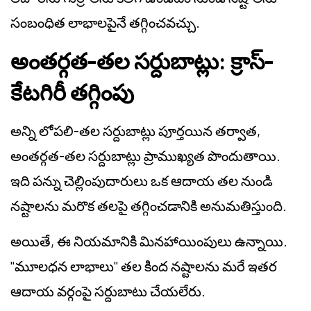
సంబంధిత లాభాలపైనే తగ్గించవచ్చు.
అంతర్గత-తల సర్దుబాట్లు: క్రాస్-
కేటగిరీ తగ్గింపు
అన్ని లోపలి-తల సర్దుబాట్లు పూర్తయిన తర్వాత,
అంతర్గత-తల సర్దుబాట్లు ప్రాముఖ్యత పొందుతాయి.
ఇది పన్ను చెల్లింపుదారులు ఒక ఆదాయ తల నుండి
నష్టాలను మరొక తలపై తగ్గించడానికి అనుమతిస్తుంది.
అయితే, ఈ నియమానికి మినహాయింపులు ఉన్నాయి.
"మూలధన లాభాలు" తల కింద నష్టాలను మరే ఇతర
ఆదాయ వర్గంపై సర్దుబాటు చేయలేరు.