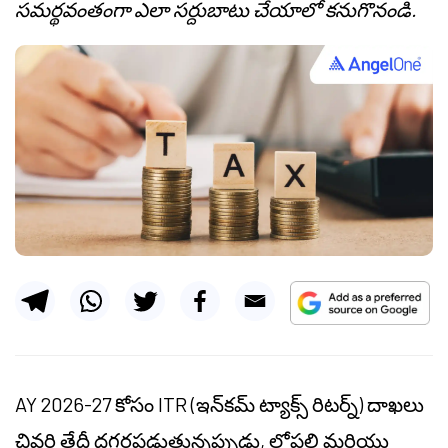
సమర్థవంతంగా ఎలా సర్దుబాటు చేయాలో కనుగొనండి.
AY 2026-27 కోసం ITR (ఇన్‌కమ్ ట్యాక్స్ రిటర్న్) దాఖలు
చివరి తేదీ దగ్గరపడుతున్నప్పుడు, లోపలి మరియు