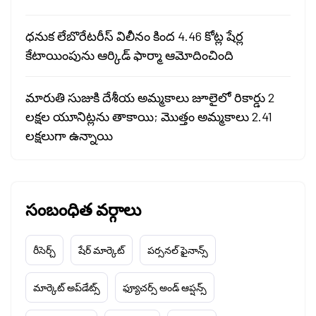
ధనుక లేబొరేటరీస్ విలీనం కింద 4.46 కోట్ల షేర్ల
కేటాయింపును ఆర్కిడ్ ఫార్మా ఆమోదించింది
మారుతి సుజుకి దేశీయ అమ్మకాలు జూలైలో రికార్డు 2
లక్షల యూనిట్లను తాకాయి; మొత్తం అమ్మకాలు 2.41
లక్షలుగా ఉన్నాయి
సంబంధిత వర్గాలు
రీసెర్చ్
షేర్ మార్కెట్
పర్సనల్ ఫైనాన్స్
మార్కెట్ అప్‌డేట్స్
ఫ్యూచర్స్ అండ్ ఆప్షన్స్