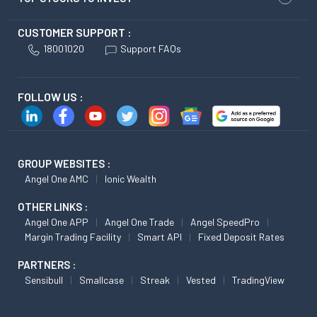
CUSTOMER SUPPORT :
18001020
Support FAQs
FOLLOW US :
GROUP WEBSITES :
Angel One AMC
Ionic Wealth
OTHER LINKS :
Angel One APP
Angel One Trade
Angel SpeedPro
Margin Trading Facility
Smart API
Fixed Deposit Rates
PARTNERS :
Sensibull
Smallcase
Streak
Vested
TradingView