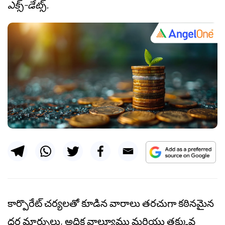
ఎక్స్-డేట్స్.
కార్పొరేట్ చర్యలతో కూడిన వారాలు తరచుగా కఠినమైన
ధర మార్పులు, అధిక వాల్యూమ్లు మరియు తక్కువ