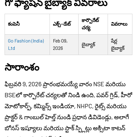
గో ఫ్యాషన్ బైబ్యాక్ వివరాలు
కార్పొరేట్
కంపెనీ
ఎక్స్-డేట్
వివరాలు
చర్య
Go Fashion (India)
Feb 09,
షేర్ల
బైబ్యాక్
Ltd
2026
బైబ్యాక్
సారాంశం
ఫిబ్రవరి 9, 2026 ప్రారంభమయ్యే వారం NSE మరియు
BSEలో కార్పొరేట్ చర్యలతో నిండి ఉంది, పవర్ గ్రిడ్, హీరో
మోటోకార్ప్, కమ్మిన్స్ ఇండియా, NHPC, రైట్స్ మరియు
ప్రాక్టర్ & గాంబుల్ హెల్త్ నుండి ప్రధాన డివిడెండ్లు, అలాగే
బోనస్ ఇష్యూలు మరియు స్టాక్ స్ప్లిట్లు అక్సిటా కాటన్