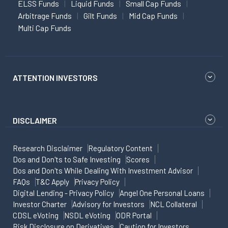
ELSS Funds
Liquid Funds
Small Cap Funds
Arbitrage Funds
Gilt Funds
Mid Cap Funds
Multi Cap Funds
ATTENTION INVESTORS
DISCLAIMER
Research Disclaimer
Regulatory Content
Dos and Don'ts to Safe Investing
Scores
Dos and Don'ts While Dealing With Investment Advisor
FAQs
T&C Apply
Privacy Policy
Digital Lending - Privacy Policy
Angel One Personal Loans
Investor Charter
Advisory for Investors
NCL Collateral
CDSL eVoting
NSDL eVoting
ODR Portal
Risk Disclosure on Derivatives
Caution for Investors