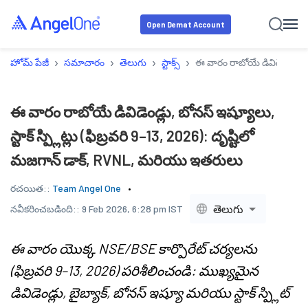
Open Demat Account
›
›
›
›
హోమ్ పేజీ
సమాచారం
తెలుగు
స్టాక్స్
ఈ వారం రాబోయే డివిడెండ్లు, బ
ఈ వారం రాబోయే డివిడెండ్లు, బోనస్ ఇష్యూలు,
స్టాక్ స్ప్లిట్లు (ఫిబ్రవరి 9–13, 2026): దృష్టిలో
మజగాన్ డాక్, RVNL, మరియు ఇతరులు
రచయిత::
Team Angel One
తెలుగు
నవీకరించబడింది::
9 Feb 2026, 6:28 pm IST
ఈ వారం యొక్క NSE/BSE కార్పొరేట్ చర్యలను
(ఫిబ్రవరి 9–13, 2026) పరిశీలించండి: ముఖ్యమైన
డివిడెండ్లు, బైబ్యాక్, బోనస్ ఇష్యూ మరియు స్టాక్ స్ప్లిట్