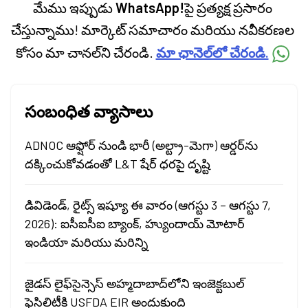
మేము ఇప్పుడు
WhatsApp!
పై ప్రత్యక్ష ప్రసారం
చేస్తున్నాము! మార్కెట్ సమాచారం మరియు నవీకరణల
కోసం మా చానల్‌ని చేరండి.
మా ఛానెల్‌లో చేరండి.
సంబంధిత వ్యాసాలు
ADNOC ఆఫ్షోర్ నుండి భారీ (అల్ట్రా-మెగా) ఆర్డర్‌ను
దక్కించుకోవడంతో L&T షేర్ ధరపై దృష్టి
డివిడెండ్, రైట్స్ ఇష్యూ ఈ వారం (ఆగస్టు 3 – ఆగస్టు 7,
2026): ఐసీఐసీఐ బ్యాంక్, హ్యుందాయ్ మోటార్
ఇండియా మరియు మరిన్ని
జైడస్ లైఫ్‌సైన్సెస్ అహ్మదాబాద్‌లోని ఇంజెక్టబుల్
ఫెసిలిటీకి USFDA EIR అందుకుంది