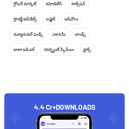
గ్లోబల్ మార్కెట్
కమోడిటీస్
టాక్సేషన్
ప్రొడక్ట్ అప్‌డేట్స్
బడ్జెట్
ఐపీవోలు
మ్యూచువల్ ఫండ్స్
ఎకానమీ
బాండ్స్
టాటా ఐపీఎల్
గవర్న్మెంట్ స్కీమ్‌లు
స్టాక్స్
4.4 Cr+
DOWNLOADS