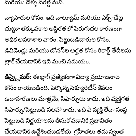
మరియు డెల్ఫి వరల్డ్ మనీ.
వ్యాపారుల కోసం, ఇది వాల్యూమ్ మరియు ఎక్స్-డేట్ల
చుట్టూ తక్కువకాల అస్థిరతలో పెరుగుదల కారణంగా
అధిక అవకాశాల వారం. పెట్టుబడిదారుల కోసం,
డివిడెండ్లు మరియు బోనస్‌ల అర్హత కోసం రికార్డ్ తేదీలను
ట్రాక్ చేయడానికి ఇది మంచి సమయం.
డిస్క్లైమర్:
ఈ బ్లాగ్ ప్రత్యేకంగా విద్యా ప్రయోజనాల
కోసం రాయబడింది. పేర్కొన్న సెక్యూరిటీస్ కేవలం
ఉదాహరణలు మాత్రమే, సిఫార్సులు కాదు. ఇది వ్యక్తిగత
సిఫార్సు/పెట్టుబడి సలహా కాదు. ఇది ఏ వ్యక్తి లేదా సంస్థ
పెట్టుబడి నిర్ణయాలను తీసుకోవడానికి ప్రభావితం
చేయడానికి ఉద్దేశించబడలేదు. గ్రహీతలు తమ స్వంత