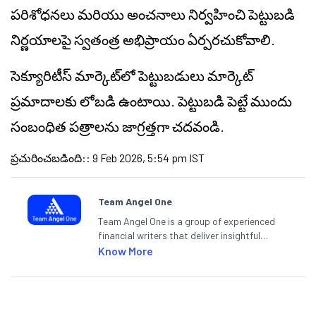
పరిశోధనలు మరియు అంచనాలు నిర్వహించి పెట్టుబడి
నిర్ణయాలపై స్వతంత్ర అభిప్రాయం ఏర్పరచుకోవాలి.
సెక్యూరిటీస్ మార్కెట్‌లో పెట్టుబడులు మార్కెట్
ప్రమాదాలకు లోబడి ఉంటాయి. పెట్టుబడి పెట్టే ముందు
సంబంధిత పత్రాలను జాగ్రత్తగా చదవండి.
ప్రచురించబడింది:
:
9 Feb 2026, 5:54 pm IST
Team Angel One
Team Angel One is a group of experienced
financial writers that deliver insightful
articles on the stock market, IPO, economy,
Know More
personal finance, commodities and related
categories.