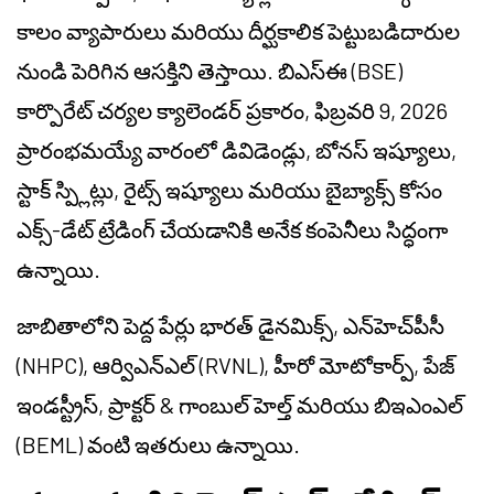
కాలం వ్యాపారులు మరియు దీర్ఘకాలిక పెట్టుబడిదారుల
నుండి పెరిగిన ఆసక్తిని తెస్తాయి. బిఎస్ఈ (BSE)
కార్పొరేట్ చర్యల క్యాలెండర్ ప్రకారం, ఫిబ్రవరి 9, 2026
ప్రారంభమయ్యే వారంలో డివిడెండ్లు, బోనస్ ఇష్యూలు,
స్టాక్ స్ప్లిట్లు, రైట్స్ ఇష్యూలు మరియు బైబ్యాక్స్ కోసం
ఎక్స్-డేట్ ట్రేడింగ్ చేయడానికి అనేక కంపెనీలు సిద్ధంగా
ఉన్నాయి.
జాబితాలోని పెద్ద పేర్లు భారత్ డైనమిక్స్, ఎన్‌హెచ్‌పీసీ
(NHPC), ఆర్విఎన్ఎల్ (RVNL), హీరో మోటోకార్ప్, పేజ్
ఇండస్ట్రీస్, ప్రాక్టర్ & గాంబుల్ హెల్త్ మరియు బిఇఎంఎల్
(BEML) వంటి ఇతరులు ఉన్నాయి.