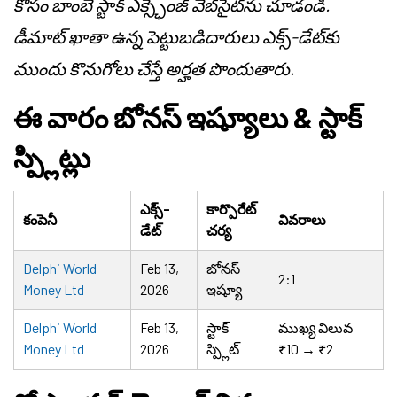
కోసం బాంబే స్టాక్ ఎక్స్ఛేంజ్ వెబ్‌సైట్‌ను చూడండి.
డీమాట్ ఖాతా ఉన్న పెట్టుబడిదారులు ఎక్స్-డేట్‌కు
ముందు కొనుగోలు చేస్తే అర్హత పొందుతారు.
ఈ వారం బోనస్ ఇష్యూలు & స్టాక్
స్ప్లిట్లు
ఎక్స్-
కార్పొరేట్
కంపెనీ
వివరాలు
డేట్
చర్య
Delphi World
Feb 13,
బోనస్
2:1
Money Ltd
2026
ఇష్యూ
Delphi World
Feb 13,
స్టాక్
ముఖ్య విలువ
Money Ltd
2026
స్ప్లిట్
₹10 → ₹2