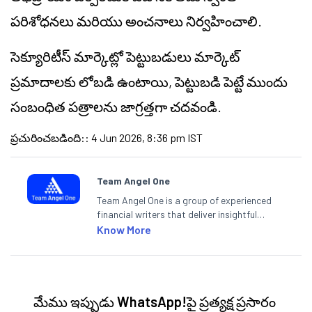
పరిశోధనలు మరియు అంచనాలు నిర్వహించాలి.
సెక్యూరిటీస్ మార్కెట్లో పెట్టుబడులు మార్కెట్
ప్రమాదాలకు లోబడి ఉంటాయి, పెట్టుబడి పెట్టే ముందు
సంబంధిత పత్రాలను జాగ్రత్తగా చదవండి.
ప్రచురించబడింది:
:
4 Jun 2026, 8:36 pm IST
Team Angel One
Team Angel One is a group of experienced
financial writers that deliver insightful
articles on the stock market, IPO, economy,
Know More
personal finance, commodities and related
categories.
మేము ఇప్పుడు
WhatsApp!
పై ప్రత్యక్ష ప్రసారం