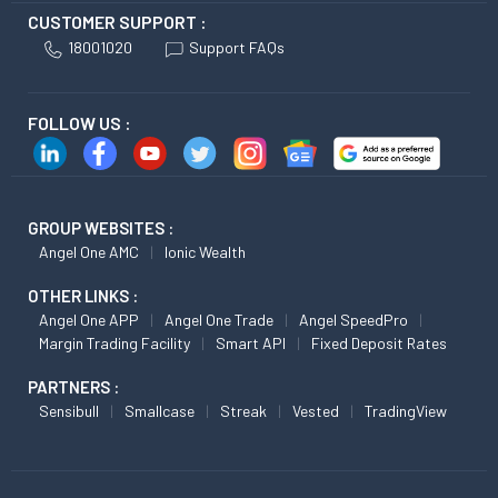
CUSTOMER SUPPORT :
18001020
Support FAQs
FOLLOW US :
GROUP WEBSITES :
Angel One AMC
Ionic Wealth
OTHER LINKS :
Angel One APP
Angel One Trade
Angel SpeedPro
Margin Trading Facility
Smart API
Fixed Deposit Rates
PARTNERS :
Sensibull
Smallcase
Streak
Vested
TradingView