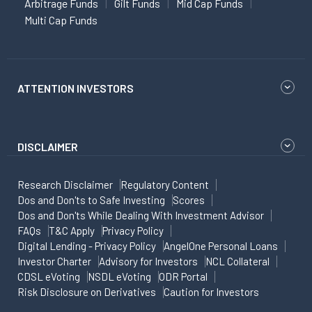
Arbitrage Funds
Gilt Funds
Mid Cap Funds
Multi Cap Funds
ATTENTION INVESTORS
DISCLAIMER
Research Disclaimer
Regulatory Content
Dos and Don'ts to Safe Investing
Scores
Dos and Don'ts While Dealing With Investment Advisor
FAQs
T&C Apply
Privacy Policy
Digital Lending - Privacy Policy
AngelOne Personal Loans
Investor Charter
Advisory for Investors
NCL Collateral
CDSL eVoting
NSDL eVoting
ODR Portal
Risk Disclosure on Derivatives
Caution for Investors