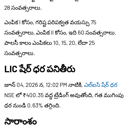
28 సంవత్సరాలు.
ఎంపిక I కోసం, గరిష్ట పరిపక్వత వయస్సు 75
సంవత్సరాలు, ఎంపిక II కోసం, ఇది 60 సంవత్సరాలు.
పాలసీ కాలం ఎంపికలు 10, 15, 20, లేదా 25
సంవత్సరాలు.
LIC షేర్ ధర పనితీరు
జూన్ 04, 2026 న, 12:02 PM నాటికి,
ఎల్‌ఐసి షేర్ ధర
NSE లో ₹400.35 వద్ద ట్రేడింగ్ అవుతోంది, గత ముగింపు
ధర నుండి 0.63% తగ్గింది.
సారాంశం