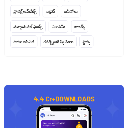
ప్రొడక్ట్ అప్‌డేట్స్
బడ్జెట్
ఐపీవోలు
మ్యూచువల్ ఫండ్స్
ఎకానమీ
బాండ్స్
టాటా ఐపీఎల్
గవర్న్మెంట్ స్కీమ్‌లు
స్టాక్స్
4.4 Cr+
DOWNLOADS