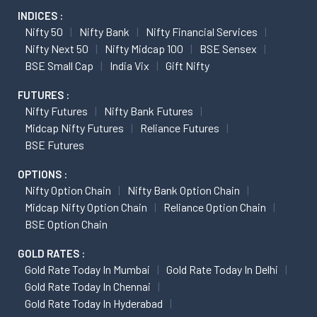
INDICES :
Nifty 50
Nifty Bank
Nifty Financial Services
Nifty Next 50
Nifty Midcap 100
BSE Sensex
BSE Small Cap
India Vix
Gift Nifty
FUTURES :
Nifty Futures
Nifty Bank Futures
Midcap Nifty Futures
Reliance Futures
BSE Futures
OPTIONS :
Nifty Option Chain
Nifty Bank Option Chain
Midcap Nifty Option Chain
Reliance Option Chain
BSE Option Chain
GOLD RATES :
Gold Rate Today In Mumbai
Gold Rate Today In Delhi
Gold Rate Today In Chennai
Gold Rate Today In Hyderabad