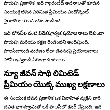
పొదుపు ప్రణాళిక, ఇది గ్యారంటీడ్ అదనాలతో కూడిన
సంయుక్త జీవన పరిమిత ప్రీమియం ఎండోవ్మెంట్
ప్రణాళికగా రూపొందించబడింది.
ఇది బోనస్‌ల వంటి వివేకపూర్వక ప్రయోజనాలు లేకుండా
పొదుపు మరియు రక్షణ రెండింటినీ అందిస్తుంది.
పాలసీదారుడి మరణం లేదా జీవనంపై ప్రయోజనాలు
హామీ ఇవ్వబడి స్థిరంగా ఉంటాయి.
న్యూ జీవన్ సాథి లిమిటెడ్
ప్రీమియం యొక్క ముఖ్య లక్షణాలు
ఈ సంయుక్త జీవన ప్రణాళిక ఒక వివాహిత వ్యక్తిని వారి
జీవిత భాగస్వామితో ఒకే పాలసీలో కవర్ చేస్తుంది. ఇది