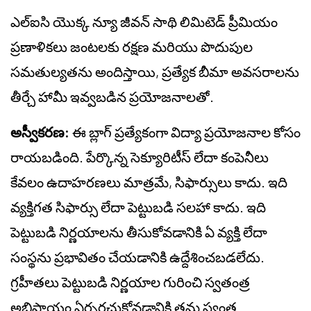
ఎల్‌ఐసి యొక్క న్యూ జీవన్ సాథి లిమిటెడ్ ప్రీమియం
ప్రణాళికలు జంటలకు రక్షణ మరియు పొదుపుల
సమతుల్యతను అందిస్తాయి, ప్రత్యేక బీమా అవసరాలను
తీర్చే హామీ ఇవ్వబడిన ప్రయోజనాలతో.
అస్వీకరణ:
ఈ బ్లాగ్ ప్రత్యేకంగా విద్యా ప్రయోజనాల కోసం
రాయబడింది. పేర్కొన్న సెక్యూరిటీస్ లేదా కంపెనీలు
కేవలం ఉదాహరణలు మాత్రమే, సిఫార్సులు కాదు. ఇది
వ్యక్తిగత సిఫార్సు లేదా పెట్టుబడి సలహా కాదు. ఇది
పెట్టుబడి నిర్ణయాలను తీసుకోవడానికి ఏ వ్యక్తి లేదా
సంస్థను ప్రభావితం చేయడానికి ఉద్దేశించబడలేదు.
గ్రహీతలు పెట్టుబడి నిర్ణయాల గురించి స్వతంత్ర
అభిప్రాయం ఏర్పరచుకోవడానికి తమ స్వంత