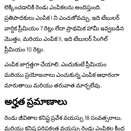
లెక్కించడానికి రెండు ఎంపికలను అందిస్తుంది.
ప్రతిపాదకులు ఎంపిక I ని ఎంచుకోవచ్చు, ఇది టేబులర్
వార్షిక ప్రీమియం 7 రెట్లు లేదా ప్రాథమిక హామీ ఇవ్వబడిన
మొత్తం, మరియు ఎంపిక II, ఇది టేబులర్ సింగిల్
ప్రీమియం 10 రెట్లు.
ఎంపిక జాగ్రత్తగా చేయాలి, ఎందుకంటే ప్రీమియం
మరియు ప్రయోజనాలు ఎంచుకున్న ఎంపిక ఆధారంగా
మారుతాయి మరియు తరువాత మార్చలేవు.
అర్హత ప్రమాణాలు
రెండు జీవితాల కనిష్ట ప్రవేశ వయస్సు 18 సంవత్సరాలు,
మరియు కనిష్ట పరిపక్వత వయస్సు రెండు ఎంపికల కింద