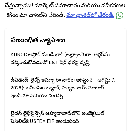
చేస్తున్నాము! మార్కెట్ సమాచారం మరియు నవీకరణల
కోసం మా చానల్‌ని చేరండి.
మా ఛానెల్‌లో చేరండి.
సంబంధిత వ్యాసాలు
ADNOC ఆఫ్షోర్ నుండి భారీ (అల్ట్రా-మెగా) ఆర్డర్‌ను
దక్కించుకోవడంతో L&T షేర్ ధరపై దృష్టి
డివిడెండ్, రైట్స్ ఇష్యూ ఈ వారం (ఆగస్టు 3 – ఆగస్టు 7,
2026): ఐసీఐసీఐ బ్యాంక్, హ్యుందాయ్ మోటార్
ఇండియా మరియు మరిన్ని
జైడస్ లైఫ్‌సైన్సెస్ అహ్మదాబాద్‌లోని ఇంజెక్టబుల్
ఫెసిలిటీకి USFDA EIR అందుకుంది