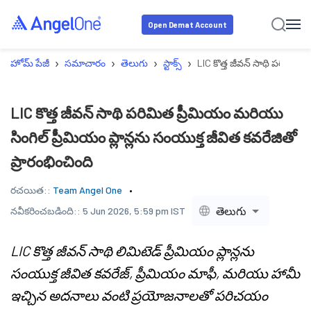
Open Demat Account
›
›
›
›
హోమ్ పేజీ
సమాచారం
తెలుగు
స్టాక్స్
LIC కొత్త జీవన్ సాథి పరిమిత ప
LIC కొత్త జీవన్ సాథి పరిమిత ప్రీమియం మరియు
సింగిల్ ప్రీమియం ప్లాన్లను సంయుక్త జీవిత కవరేజితో
ప్రారంభించింది
రచయిత::
Team Angel One
తెలుగు
నవీకరించబడింది::
5 Jun 2026, 5:59 pm IST
LIC కొత్త జీవన్ సాథి లిమిటెడ్ ప్రీమియం ప్లాన్లను
సంయుక్త జీవిత కవరేజ్, ప్రీమియం మాఫీ, మరియు హామీ
ఇచ్చిన అదనాలు వంటి ప్రయోజనాలతో పరిచయం