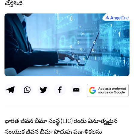
చేస్తోంది.
భారత జీవన బీమా సంస్థ (LIC) రెండు వినూత్నమైన
సంయుక్త జీవన బీమా పొదుపు ప్రణాళికలను