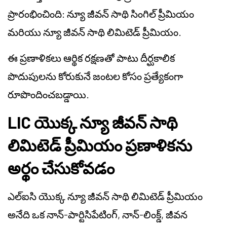
ప్రారంభించింది: న్యూ జీవన్ సాథి సింగిల్ ప్రీమియం
మరియు న్యూ జీవన్ సాథి లిమిటెడ్ ప్రీమియం.
ఈ ప్రణాళికలు ఆర్థిక రక్షణతో పాటు దీర్ఘకాలిక
పొదుపులను కోరుకునే జంటల కోసం ప్రత్యేకంగా
రూపొందించబడ్డాయి.
LIC యొక్క న్యూ జీవన్ సాథి
లిమిటెడ్ ప్రీమియం ప్రణాళికను
అర్థం చేసుకోవడం
ఎల్‌ఐసి యొక్క న్యూ జీవన్ సాథి లిమిటెడ్ ప్రీమియం
అనేది ఒక నాన్-పార్టిసిపేటింగ్, నాన్-లింక్డ్, జీవన