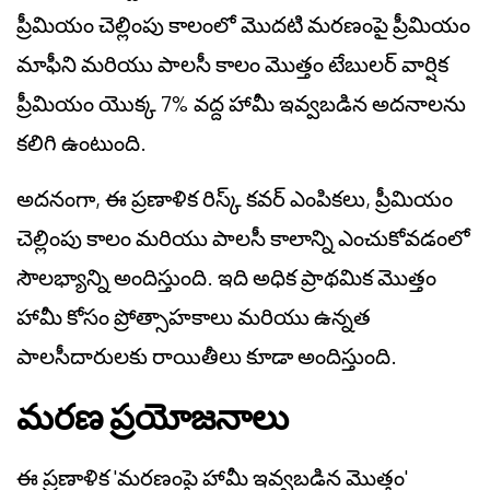
ప్రీమియం చెల్లింపు కాలంలో మొదటి మరణంపై ప్రీమియం
మాఫీని మరియు పాలసీ కాలం మొత్తం టేబులర్ వార్షిక
ప్రీమియం యొక్క 7% వద్ద హామీ ఇవ్వబడిన అదనాలను
కలిగి ఉంటుంది.
అదనంగా, ఈ ప్రణాళిక రిస్క్ కవర్ ఎంపికలు, ప్రీమియం
చెల్లింపు కాలం మరియు పాలసీ కాలాన్ని ఎంచుకోవడంలో
సౌలభ్యాన్ని అందిస్తుంది. ఇది అధిక ప్రాథమిక మొత్తం
హామీ కోసం ప్రోత్సాహకాలు మరియు ఉన్నత
పాలసీదారులకు రాయితీలు కూడా అందిస్తుంది.
మరణ ప్రయోజనాలు
ఈ ప్రణాళిక 'మరణంపై హామీ ఇవ్వబడిన మొత్తం'