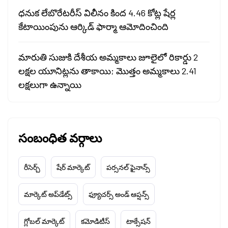
ధనుక లేబొరేటరీస్ విలీనం కింద 4.46 కోట్ల షేర్ల
కేటాయింపును ఆర్కిడ్ ఫార్మా ఆమోదించింది
మారుతి సుజుకి దేశీయ అమ్మకాలు జూలైలో రికార్డు 2
లక్షల యూనిట్లను తాకాయి; మొత్తం అమ్మకాలు 2.41
లక్షలుగా ఉన్నాయి
సంబంధిత వర్గాలు
రీసెర్చ్
షేర్ మార్కెట్
పర్సనల్ ఫైనాన్స్
మార్కెట్ అప్‌డేట్స్
ఫ్యూచర్స్ అండ్ ఆప్షన్స్
గ్లోబల్ మార్కెట్
కమోడిటీస్
టాక్సేషన్