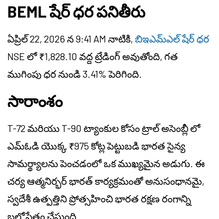
BEML షేర్ ధర పనితీరు
ఏప్రిల్ 22, 2026 న 9:41 AM నాటికి,
బిఇఎమ్‌ఎల్ షేర్ ధర
NSE లో ₹1,828.10 వద్ద ట్రేడింగ్ అవుతోంది, గత
ముగింపు ధర నుండి 3.41% పెరిగింది.
సారాంశం
T-72 మరియు T-90 ట్యాంకుల కోసం ట్రాల్ అసెంబ్లీ లో
ఎమ్‌ఓడి యొక్క ₹975 కోట్ల పెట్టుబడి భారత సైన్య
సామర్థ్యాలను పెంచడంలో ఒక ముఖ్యమైన అడుగు. ఈ
చర్య ఆత్మనిర్భర్ భారత్ కార్యక్రమంతో అనుసంధానమై,
స్వదేశీ ఉత్పత్తిని ప్రోత్సహించి భారత రక్షణ రంగాన్ని
బలోపేతం చేస్తుంది.