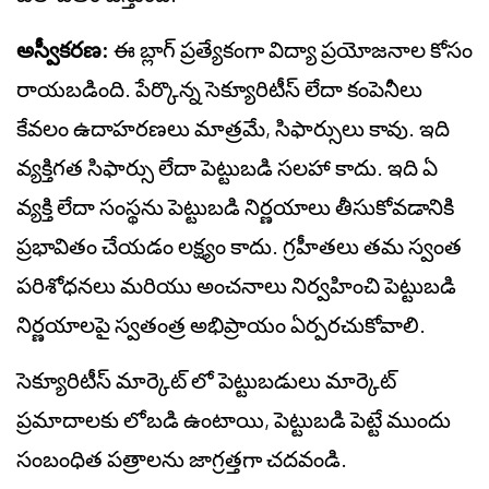
అస్వీకరణ:
ఈ బ్లాగ్ ప్రత్యేకంగా విద్యా ప్రయోజనాల కోసం
రాయబడింది. పేర్కొన్న సెక్యూరిటీస్ లేదా కంపెనీలు
కేవలం ఉదాహరణలు మాత్రమే, సిఫార్సులు కావు. ఇది
వ్యక్తిగత సిఫార్సు లేదా పెట్టుబడి సలహా కాదు. ఇది ఏ
వ్యక్తి లేదా సంస్థను పెట్టుబడి నిర్ణయాలు తీసుకోవడానికి
ప్రభావితం చేయడం లక్ష్యం కాదు. గ్రహీతలు తమ స్వంత
పరిశోధనలు మరియు అంచనాలు నిర్వహించి పెట్టుబడి
నిర్ణయాలపై స్వతంత్ర అభిప్రాయం ఏర్పరచుకోవాలి.
సెక్యూరిటీస్ మార్కెట్ లో పెట్టుబడులు మార్కెట్
ప్రమాదాలకు లోబడి ఉంటాయి, పెట్టుబడి పెట్టే ముందు
సంబంధిత పత్రాలను జాగ్రత్తగా చదవండి.