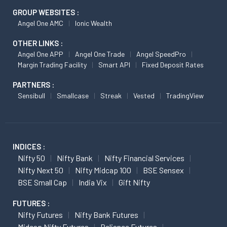
GROUP WEBSITES :
Angel One AMC
Ionic Wealth
OTHER LINKS :
Angel One APP
Angel One Trade
Angel SpeedPro
Margin Trading Facility
Smart API
Fixed Deposit Rates
PARTNERS :
Sensibull
Smallcase
Streak
Vested
TradingView
INDICES :
Nifty 50
Nifty Bank
Nifty Financial Services
Nifty Next 50
Nifty Midcap 100
BSE Sensex
BSE Small Cap
India Vix
Gift Nifty
FUTURES :
Nifty Futures
Nifty Bank Futures
Midcap Nifty Futures
Reliance Futures