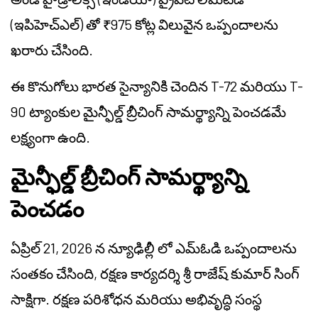
(ఇపిహెచ్ఎల్) తో ₹975 కోట్ల విలువైన ఒప్పందాలను
ఖరారు చేసింది.
ఈ కొనుగోలు భారత సైన్యానికి చెందిన T-72 మరియు T-
90 ట్యాంకుల మైన్ఫీల్డ్ బ్రీచింగ్ సామర్థ్యాన్ని పెంచడమే
లక్ష్యంగా ఉంది.
మైన్ఫీల్డ్ బ్రీచింగ్ సామర్థ్యాన్ని
పెంచడం
ఏప్రిల్ 21, 2026 న న్యూఢిల్లీ లో ఎమ్‌ఓడి ఒప్పందాలను
సంతకం చేసింది, రక్షణ కార్యదర్శి శ్రీ రాజేష్ కుమార్ సింగ్
సాక్షిగా. రక్షణ పరిశోధన మరియు అభివృద్ధి సంస్థ