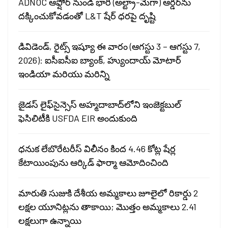
ADNOC ఆఫ్షోర్ నుండి భారీ (అల్ట్రా-మెగా) ఆర్డర్‌ను
దక్కించుకోవడంతో L&T షేర్ ధరపై దృష్టి
డివిడెండ్, రైట్స్ ఇష్యూ ఈ వారం (ఆగస్టు 3 – ఆగస్టు 7,
2026): ఐసీఐసీఐ బ్యాంక్, హ్యుందాయ్ మోటార్
ఇండియా మరియు మరిన్ని
జైడస్ లైఫ్‌సైన్సెస్ అహ్మదాబాద్‌లోని ఇంజెక్టబుల్
ఫెసిలిటీకి USFDA EIR అందుకుంది
ధనుక లేబొరేటరీస్ విలీనం కింద 4.46 కోట్ల షేర్ల
కేటాయింపును ఆర్కిడ్ ఫార్మా ఆమోదించింది
మారుతి సుజుకి దేశీయ అమ్మకాలు జూలైలో రికార్డు 2
లక్షల యూనిట్లను తాకాయి; మొత్తం అమ్మకాలు 2.41
లక్షలుగా ఉన్నాయి