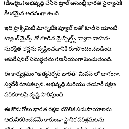
(డిఆర్డిఒ) అభివృద్ధి చేసిన ట్రాల్ అసెంబ్లీ భారత సైన్యానికి
కీలకమైన అదనంగా ఉంది.
ఇది ప్రాక్సిమిటీ మాగ్నెటిక్ ఫ్యూజ్ లతో కూడిన యాంటీ-
ట్యాంక్ మైన్స్ తో కూడిన మైన్ఫీల్డ్స్ ద్వారా వాహన-
సురక్షిత లేన్లను సృష్టించడానికి రూపొందించబడింది,
ఆపరేషనల్ సమర్థతను గణనీయంగా పెంచుతుంది.
ఈ కార్యక్రమం "ఆత్మనిర్భర్ భారత్" మిషన్ లో భాగంగా,
స్వదేశీ రూపకల్పన, అభివృద్ధి మరియు తయారీ రక్షణ
పరికరాలపై దృష్టి సారిస్తుంది.
ఈ కొనుగోలు భారత రక్షణ మౌలిక సదుపాయాలను
ఆధునీకరించడమే కాకుండా స్థానిక పరిశ్రమలను