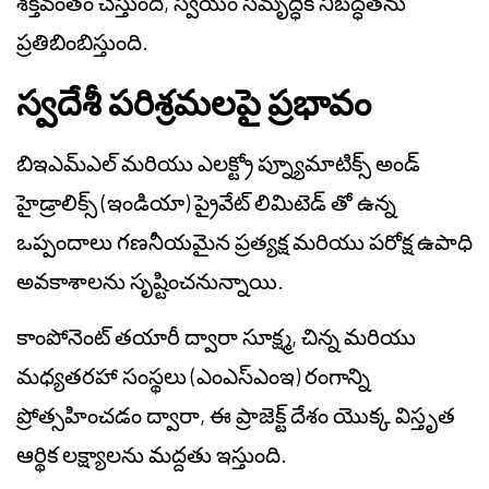
శక్తివంతం చేస్తుంది, స్వయం సమృద్ధికి నిబద్ధతను
ప్రతిబింబిస్తుంది.
స్వదేశీ పరిశ్రమలపై ప్రభావం
బిఇఎమ్‌ఎల్ మరియు ఎలక్ట్రో ప్న్యూమాటిక్స్ అండ్
హైడ్రాలిక్స్ (ఇండియా) ప్రైవేట్ లిమిటెడ్ తో ఉన్న
ఒప్పందాలు గణనీయమైన ప్రత్యక్ష మరియు పరోక్ష ఉపాధి
అవకాశాలను సృష్టించనున్నాయి.
కాంపోనెంట్ తయారీ ద్వారా సూక్ష్మ, చిన్న మరియు
మధ్యతరహా సంస్థలు (ఎంఎస్‌ఎంఇ) రంగాన్ని
ప్రోత్సహించడం ద్వారా, ఈ ప్రాజెక్ట్ దేశం యొక్క విస్తృత
ఆర్థిక లక్ష్యాలను మద్దతు ఇస్తుంది.