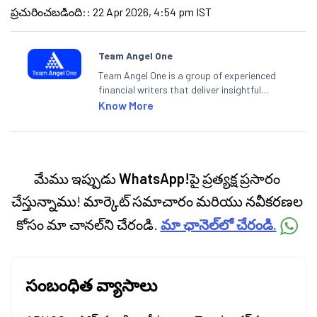
ప్రచురించబడింది:
:
22 Apr 2026, 4:54 pm IST
Team Angel One
Team Angel One is a group of experienced
financial writers that deliver insightful
articles on the stock market, IPO, economy,
Know More
personal finance, commodities and related
categories.
మేము ఇప్పుడు
WhatsApp!
పై ప్రత్యక్ష ప్రసారం
చేస్తున్నాము! మార్కెట్ సమాచారం మరియు నవీకరణల
కోసం మా చానల్‌ని చేరండి.
మా ఛానెల్‌లో చేరండి.
సంబంధిత వ్యాసాలు