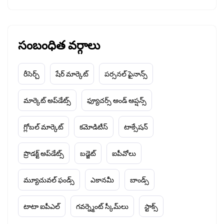
సంబంధిత వర్గాలు
రీసెర్చ్
షేర్ మార్కెట్
పర్సనల్ ఫైనాన్స్
మార్కెట్ అప్‌డేట్స్
ఫ్యూచర్స్ అండ్ ఆప్షన్స్
గ్లోబల్ మార్కెట్
కమోడిటీస్
టాక్సేషన్
ప్రొడక్ట్ అప్‌డేట్స్
బడ్జెట్
ఐపీవోలు
మ్యూచువల్ ఫండ్స్
ఎకానమీ
బాండ్స్
టాటా ఐపీఎల్
గవర్న్మెంట్ స్కీమ్‌లు
స్టాక్స్