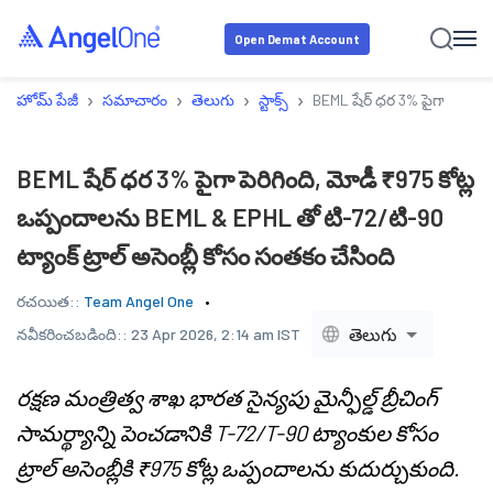
Open Demat Account
›
›
›
›
హోమ్ పేజీ
సమాచారం
తెలుగు
స్టాక్స్
BEML షేర్ ధర 3% పైగా పెరిగిం
BEML షేర్ ధర 3% పైగా పెరిగింది, మోడీ ₹975 కోట్ల
ఒప్పందాలను BEML & EPHL తో టి-72/టి-90
ట్యాంక్ ట్రాల్ అసెంబ్లీ కోసం సంతకం చేసింది
రచయిత::
Team Angel One
తెలుగు
నవీకరించబడింది::
23 Apr 2026, 2:14 am IST
రక్షణ మంత్రిత్వ శాఖ భారత సైన్యపు మైన్ఫీల్డ్ బ్రీచింగ్
సామర్థ్యాన్ని పెంచడానికి T-72/T-90 ట్యాంకుల కోసం
ట్రాల్ అసెంబ్లీకి ₹975 కోట్ల ఒప్పందాలను కుదుర్చుకుంది.