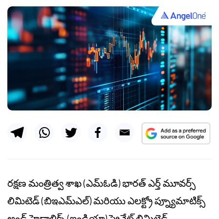
రక్షణ మంత్రిత్వ శాఖ (ఎమ్‌ఓడి) భారత్ ఎర్త్ మూవర్స్
లిమిటెడ్ (బిఇఎమ్‌ఎల్) మరియు ఎలక్ట్రో ప్న్యూమాటిక్స్
అండ్ హైడ్రాలిక్స్ (ఇండియా) ప్రైవేట్ లిమిటెడ్