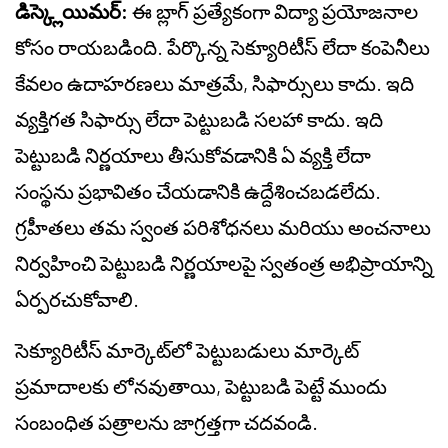
డిస్క్లెయిమర్:
ఈ బ్లాగ్ ప్రత్యేకంగా విద్యా ప్రయోజనాల
కోసం రాయబడింది. పేర్కొన్న సెక్యూరిటీస్ లేదా కంపెనీలు
కేవలం ఉదాహరణలు మాత్రమే, సిఫార్సులు కాదు. ఇది
వ్యక్తిగత సిఫార్సు లేదా పెట్టుబడి సలహా కాదు. ఇది
పెట్టుబడి నిర్ణయాలు తీసుకోవడానికి ఏ వ్యక్తి లేదా
సంస్థను ప్రభావితం చేయడానికి ఉద్దేశించబడలేదు.
గ్రహీతలు తమ స్వంత పరిశోధనలు మరియు అంచనాలు
నిర్వహించి పెట్టుబడి నిర్ణయాలపై స్వతంత్ర అభిప్రాయాన్ని
ఏర్పరచుకోవాలి.
సెక్యూరిటీస్ మార్కెట్‌లో పెట్టుబడులు మార్కెట్
ప్రమాదాలకు లోనవుతాయి, పెట్టుబడి పెట్టే ముందు
సంబంధిత పత్రాలను జాగ్రత్తగా చదవండి.