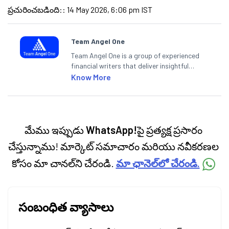
ప్రచురించబడింది:
:
14 May 2026, 6:06 pm IST
Team Angel One
Team Angel One is a group of experienced
financial writers that deliver insightful
articles on the stock market, IPO, economy,
Know More
personal finance, commodities and related
categories.
మేము ఇప్పుడు
WhatsApp!
పై ప్రత్యక్ష ప్రసారం
చేస్తున్నాము! మార్కెట్ సమాచారం మరియు నవీకరణల
కోసం మా చానల్‌ని చేరండి.
మా ఛానెల్‌లో చేరండి.
సంబంధిత వ్యాసాలు