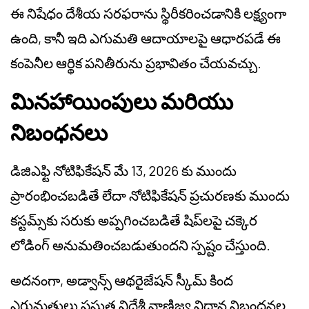
ఈ నిషేధం దేశీయ సరఫరాను స్థిరీకరించడానికి లక్ష్యంగా
ఉంది, కానీ ఇది ఎగుమతి ఆదాయాలపై ఆధారపడే ఈ
కంపెనీల ఆర్థిక పనితీరును ప్రభావితం చేయవచ్చు.
మినహాయింపులు మరియు
నిబంధనలు
డిజిఎఫ్టి నోటిఫికేషన్ మే 13, 2026 కు ముందు
ప్రారంభించబడితే లేదా నోటిఫికేషన్ ప్రచురణకు ముందు
కస్టమ్స్‌కు సరుకు అప్పగించబడితే షిప్‌లపై చక్కెర
లోడింగ్ అనుమతించబడుతుందని స్పష్టం చేస్తుంది.
అదనంగా, అడ్వాన్స్ ఆథరైజేషన్ స్కీమ్ కింద
ఎగుమతులు ప్రస్తుత విదేశీ వాణిజ్య విధాన నిబంధనల