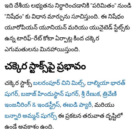
ఇది దేశీయ లభ్యతను నిర్ధారించడానికి "పరిమితం" నుండి
"నిషేధం" కు విధాన మార్పును సూచిస్తుంది. ఈ నిషేధం
యూరోపియన్ యూనియన్ మరియు యునైటెడ్ స్టేట్స్‌కు
ఉన్న టారిఫ్-రేట్ కోటా ఏర్పాట్ల కింద చక్కెర
ఎగుమతులను మినహాయిస్తుంది.
చక్కెర స్టాక్స్‌పై ప్రభావం
చక్కెర స్టాక్స్
బలరంపూర్ చిని మిల్స్
,
దాల్మియా భారత్
షుగర్
,
బజాజ్ హిందుస్థాన్ షుగర్
,
శ్రీ రేణుక
,
త్రివేణి
ఇంజనీరింగ్ & ఇండస్ట్రీస్
,
ఈఐడి ప్యారీ
, మరియు
బన్నారి అమ్మన్ షుగర్స్
ఈ ప్రకటన తరువాత దృష్టిలో
ఉండే అవకాశం ఉంది.