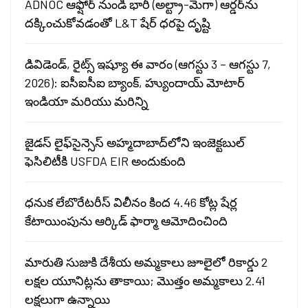
ADNOC ఆఫ్షోర్ నుండి భారీ (అల్ట్రా-మెగా) ఆర్డర్‌ను
దక్కించుకోవడంతో L&T షేర్ ధరపై దృష్టి
డివిడెండ్, రైట్స్ ఇష్యూ ఈ వారం (ఆగస్టు 3 – ఆగస్టు 7,
2026): ఐసీఐసీఐ బ్యాంక్, హ్యుందాయ్ మోటార్
ఇండియా మరియు మరిన్ని
జైడస్ లైఫ్‌సైన్సెస్ అహ్మదాబాద్‌లోని ఇంజెక్టబుల్
ఫెసిలిటీకి USFDA EIR అందుకుంది
ధనుక లేబొరేటరీస్ విలీనం కింద 4.46 కోట్ల షేర్ల
కేటాయింపును ఆర్కిడ్ ఫార్మా ఆమోదించింది
మారుతి సుజుకి దేశీయ అమ్మకాలు జూలైలో రికార్డు 2
లక్షల యూనిట్లను తాకాయి; మొత్తం అమ్మకాలు 2.41
లక్షలుగా ఉన్నాయి