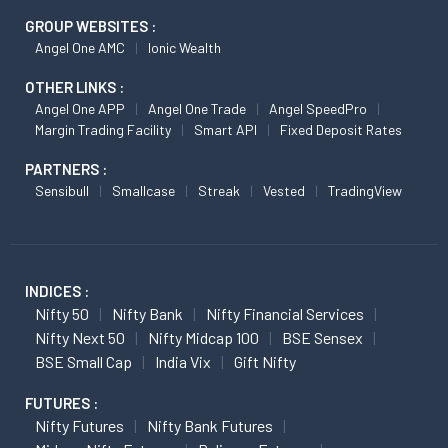
GROUP WEBSITES :
Angel One AMC
Ionic Wealth
OTHER LINKS :
Angel One APP
Angel One Trade
Angel SpeedPro
Margin Trading Facility
Smart API
Fixed Deposit Rates
PARTNERS :
Sensibull
Smallcase
Streak
Vested
TradingView
INDICES :
Nifty 50
Nifty Bank
Nifty Financial Services
Nifty Next 50
Nifty Midcap 100
BSE Sensex
BSE Small Cap
India Vix
Gift Nifty
FUTURES :
Nifty Futures
Nifty Bank Futures