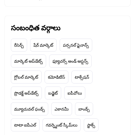
సంబంధిత వర్గాలు
రీసెర్చ్
షేర్ మార్కెట్
పర్సనల్ ఫైనాన్స్
మార్కెట్ అప్‌డేట్స్
ఫ్యూచర్స్ అండ్ ఆప్షన్స్
గ్లోబల్ మార్కెట్
కమోడిటీస్
టాక్సేషన్
ప్రొడక్ట్ అప్‌డేట్స్
బడ్జెట్
ఐపీవోలు
మ్యూచువల్ ఫండ్స్
ఎకానమీ
బాండ్స్
టాటా ఐపీఎల్
గవర్న్మెంట్ స్కీమ్‌లు
స్టాక్స్