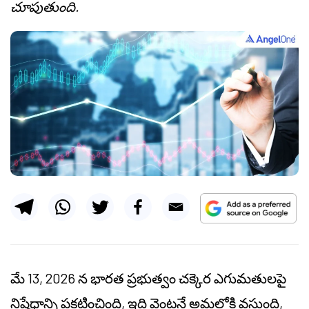
చూపుతుంది.
మే 13, 2026 న భారత ప్రభుత్వం చక్కెర ఎగుమతులపై
నిషేధాన్ని ప్రకటించింది, ఇది వెంటనే అమల్లోకి వస్తుంది,