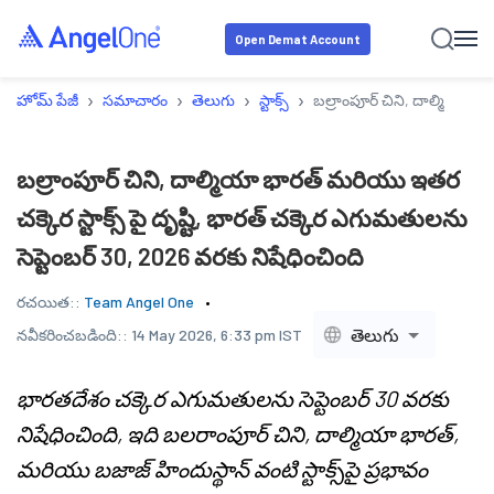
Open Demat Account
›
›
›
›
హోమ్ పేజీ
సమాచారం
తెలుగు
స్టాక్స్
బల్రాంపూర్ చిని, దాల్మియా భా
బల్రాంపూర్ చిని, దాల్మియా భారత్ మరియు ఇతర
చక్కెర స్టాక్స్ పై దృష్టి, భారత్ చక్కెర ఎగుమతులను
సెప్టెంబర్ 30, 2026 వరకు నిషేధించింది
రచయిత::
Team Angel One
తెలుగు
నవీకరించబడింది::
14 May 2026, 6:33 pm IST
భారతదేశం చక్కెర ఎగుమతులను సెప్టెంబర్ 30 వరకు
నిషేధించింది, ఇది బలరాంపూర్ చిని, దాల్మియా భారత్,
మరియు బజాజ్ హిందుస్థాన్ వంటి స్టాక్స్‌పై ప్రభావం