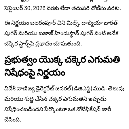
సెప్టెంబర్ 30, 2026 వరకు లేదా తదుపరి నోటీసు వరకు.
ఈ నిర్ణయం బలరంపూర్ చిని మిల్స్, దాల్మియా భారత్
షుగర్ మరియు బజాజ్ హిందుస్థాన్ షుగర్ వంటి అనేక
చక్కెర స్టాక్స్‌పై ప్రభావం చూపుతుంది.
ప్రభుత్వం యొక్క చక్కెర ఎగుమతి
నిషేధంపై నిర్ణయం
విదేశీ వాణిజ్య డైరెక్టరేట్ జనరల్ (డిజిఎఫ్టి) ముడి, తెలుపు
మరియు శుద్ధి చేసిన చక్కెర ఎగుమతిని ఇప్పుడు
నిషేధించబడిందని పేర్కొంటూ ఒక నోటిఫికేషన్ జారీ
చేసింది.