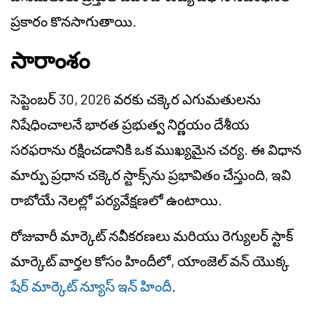
ప్రకారం కొనసాగుతాయి.
సారాంశం
సెప్టెంబర్ 30, 2026 వరకు చక్కెర ఎగుమతులను
నిషేధించాలనే భారత ప్రభుత్వ నిర్ణయం దేశీయ
సరఫరాను రక్షించడానికి ఒక ముఖ్యమైన చర్య. ఈ విధాన
మార్పు ప్రధాన చక్కెర స్టాక్స్‌ను ప్రభావితం చేస్తుంది, ఇవి
రాబోయే నెలల్లో పర్యవేక్షణలో ఉంటాయి.
రోజువారీ మార్కెట్ నవీకరణలు మరియు రెగ్యులర్ స్టాక్
మార్కెట్ వార్తల కోసం హిందీలో, యాంజెల్ వన్ యొక్క
షేర్ మార్కెట్ న్యూస్ ఇన్ హిందీ
.