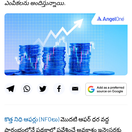
ఎంపికలను అందిస్తున్నాయి.
కొత్త నిధి ఆఫర్లు (NFOలు)
మొదటి ఆఫర్ ధర వద్ద
ప్రారంభంలోనే పథకాల్లో ప్రవేశించే అవకాశం ఇన్వెస్టర్లకు