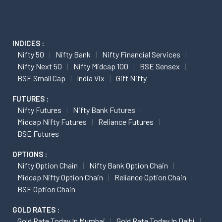
INDICES :
Nifty 50
Nifty Bank
Nifty Financial Services
Nifty Next 50
Nifty Midcap 100
BSE Sensex
BSE Small Cap
India Vix
Gift Nifty
FUTURES :
Nifty Futures
Nifty Bank Futures
Midcap Nifty Futures
Reliance Futures
BSE Futures
OPTIONS :
Nifty Option Chain
Nifty Bank Option Chain
Midcap Nifty Option Chain
Reliance Option Chain
BSE Option Chain
GOLD RATES :
Gold Rate Today In Mumbai
Gold Rate Today In Delhi