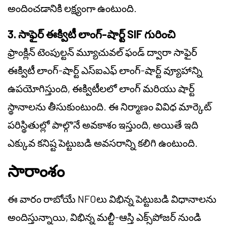
అందించడానికి లక్ష్యంగా ఉంటుంది.
3. సాఫైర్ ఈక్విటీ లాంగ్-షార్ట్ SIF గురించి
ఫ్రాంక్లిన్ టెంపుల్టన్ మ్యూచువల్ ఫండ్ ద్వారా సాఫైర్
ఈక్విటీ లాంగ్-షార్ట్ ఎస్‌ఐఎఫ్ లాంగ్-షార్ట్ వ్యూహాన్ని
ఉపయోగిస్తుంది, ఈక్విటీలలో లాంగ్ మరియు షార్ట్
స్థానాలను తీసుకుంటుంది. ఈ నిర్మాణం వివిధ మార్కెట్
పరిస్థితుల్లో పాల్గొనే అవకాశం ఇస్తుంది, అయితే ఇది
ఎక్కువ కనిష్ట పెట్టుబడి అవసరాన్ని కలిగి ఉంటుంది.
సారాంశం
ఈ వారం రాబోయే NFOలు విభిన్న పెట్టుబడి విధానాలను
అందిస్తున్నాయి, విభిన్న మల్టీ-ఆస్తి ఎక్స్‌పోజర్ నుండి