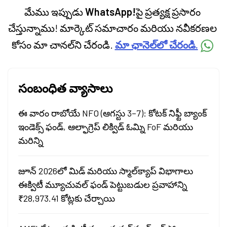
మేము ఇప్పుడు
WhatsApp!
పై ప్రత్యక్ష ప్రసారం
చేస్తున్నాము! మార్కెట్ సమాచారం మరియు నవీకరణల
కోసం మా చానల్‌ని చేరండి.
మా ఛానెల్‌లో చేరండి.
సంబంధిత వ్యాసాలు
ఈ వారం రాబోయే NFO (ఆగస్టు 3–7): కోటక్ నిఫ్టీ బ్యాంక్
ఇండెక్స్ ఫండ్, ఆల్ఫాగ్రెప్ లిక్విడ్ ఓమ్ని FoF మరియు
మరిన్ని
జూన్ 2026లో మిడ్ మరియు స్మాల్‌క్యాప్ విభాగాలు
ఈక్విటీ మ్యూచువల్ ఫండ్ పెట్టుబడుల ప్రవాహాన్ని
₹28,973.41 కోట్లకు చేర్చాయి