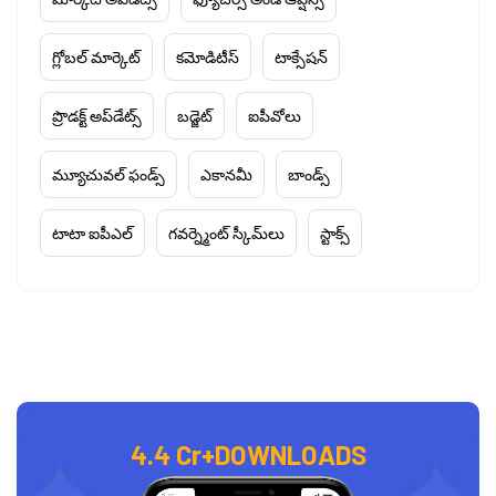
గ్లోబల్ మార్కెట్
కమోడిటీస్
టాక్సేషన్
ప్రొడక్ట్ అప్‌డేట్స్
బడ్జెట్
ఐపీవోలు
మ్యూచువల్ ఫండ్స్
ఎకానమీ
బాండ్స్
టాటా ఐపీఎల్
గవర్న్మెంట్ స్కీమ్‌లు
స్టాక్స్
4.4 Cr+
DOWNLOADS