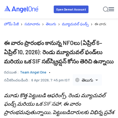
Open Demat Account
›
›
›
›
హోమ్ పేజీ
సమాచారం
తెలుగు
మ్యూచువల్ ఫండ్స్
ఈ వారం ప్రారంభం
ఈ వారం ప్రారంభం కానున్న NFOలు (ఏప్రిల్ 6–
ఏప్రిల్ 10, 2026): రెండు మ్యూచువల్ ఫండ్‌లు
మరియు ఒక SIF సబ్‌స్క్రిప్షన్ కోసం తెరిచి ఉన్నాయి
రచయిత::
Team Angel One
తెలుగు
నవీకరించబడింది::
6 Apr 2026, 7:45 pm IST
మూడు కొత్త పెట్టుబడి ఆఫరింగ్స్, రెండు మ్యూచువల్
ఫండ్స్ మరియు ఒక SIF సహా, ఈ వారం
ప్రారంభమవుతున్నాయి, పెట్టుబడిదారులకు విభిన్న ప్రవేశ