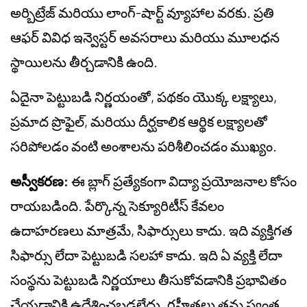
అర్బిట్రేజ్ మరియు లాంగ్-షార్ట్ వ్యూహాల వరకు. ప్రతి
ఆఫర్ వివిధ ఇన్వెస్టర్ అవసరాలు మరియు మూలధన
స్థాయిలను తీర్చడానికి ఉంది.
ఏదైనా పెట్టుబడి నిర్ణయంతో, పథకం యొక్క లక్ష్యాలు,
ప్రమాద ప్రొఫైల్, మరియు దీర్ఘకాలిక ఆర్థిక లక్ష్యాలతో
సరిపోలడం వంటి అంశాలను పరిశీలించడం ముఖ్యం.
అస్వీకరణ:
ఈ బ్లాగ్ ప్రత్యేకంగా విద్యా ప్రయోజనాల కోసం
రాయబడింది. పేర్కొన్న సెక్యూరిటీస్ కేవలం
ఉదాహరణలు మాత్రమే, సిఫార్సులు కాదు. ఇది వ్యక్తిగత
సిఫార్సు లేదా పెట్టుబడి సలహా కాదు. ఇది ఏ వ్యక్తి లేదా
సంస్థను పెట్టుబడి నిర్ణయాలు తీసుకోవడానికి ప్రభావితం
చేయడానికి ఉద్దేశించబడలేదు. గ్రహీతలు తమ స్వంత