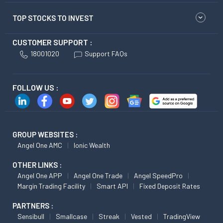
TOP STOCKS TO INVEST
CUSTOMER SUPPORT :
18001020
Support FAQs
FOLLOW US :
GROUP WEBSITES :
Angel One AMC
Ionic Wealth
OTHER LINKS :
Angel One APP
Angel One Trade
Angel SpeedPro
Margin Trading Facility
Smart API
Fixed Deposit Rates
PARTNERS :
Sensibull
Smallcase
Streak
Vested
TradingView