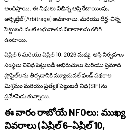
అందిస్తాయి. ఈ నిధులు విభిన్న ఆస్తి కేటాయింపు,
అర్బిట్రేజ్ (Arbitrage) అవకాశాలు, మరియు దీర్ఘ-చిన్న
పెట్టుబడి వంటి అధునాతన విధానాలను కలిగి
ఉంటాయి.
ఏప్రిల్ 6 మరియు ఏప్రిల్ 10, 2026 మధ్య, ఆస్తి నిర్వహణ
సంస్థలు వివిధ పెట్టుబడి అభిరుచులు మరియు ప్రమాద
ప్రొఫైల్‌లను తీర్చడానికి మ్యూచువల్ ఫండ్ పథకాల
మిశ్రమం మరియు ప్రత్యేక పెట్టుబడి నిధి (SIF) ను
ప్రవేశపెడుతున్నాయి.
ఈ వారం రాబోయే NFOలు: ముఖ్య
వివరాలు (ఏప్రిల్ 6–ఏప్రిల్ 10,