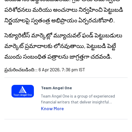
పరిశోధనలు మరియు అంచనాలు నిర్వహించి పెట్టుబడి
నిర్ణయాలపై స్వతంత్ర అభిప్రాయం ఏర్పరచుకోవాలి.
సెక్యూరిటీస్ మార్కెట్లో మ్యూచువల్ ఫండ్ పెట్టుబడులు
మార్కెట్ ప్రమాదాలకు లోనవుతాయి, పెట్టుబడి పెట్టే
ముందు సంబంధిత పత్రాలను జాగ్రత్తగా చదవండి.
ప్రచురించబడింది:
:
6 Apr 2026, 7:36 pm IST
Team Angel One
Team Angel One is a group of experienced
financial writers that deliver insightful
articles on the stock market, IPO, economy,
Know More
personal finance, commodities and related
categories.