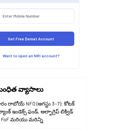
Want to open an NRI account?
ంధిత వ్యాసాలు
రం రాబోయే NFO (ఆగస్టు 3–7): కోటక్
 బ్యాంక్ ఇండెక్స్ ఫండ్, ఆల్ఫాగ్రెప్ లిక్విడ్
ి FoF మరియు మరిన్ని