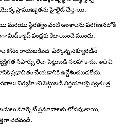
యొక్క ప్రాముఖ్యతను హైలైట్ చేస్తాయి.
స్థాయి మరియు స్థిరత్వం వంటి అంశాలను పరిగణనలోకి
గా మిడ్‌క్యాప్ ఫండ్లకు కేటాయించే ముందు.
నాల కోసం రాయబడింది. పేర్కొన్న సెక్యూరిటీస్
్తిగత సిఫార్సు లేదా పెట్టుబడి సలహా కాదు. ఇది ఏ
వడానికి ప్రభావితం చేయడానికి ఉద్దేశించబడలేదు.
ు నిర్వహించి పెట్టుబడి నిర్ణయాలపై స్వతంత్ర
ట్టుబడులు మార్కెట్ ప్రమాదాలకు లోనవుతాయి,
రత్తగా చదవండి.