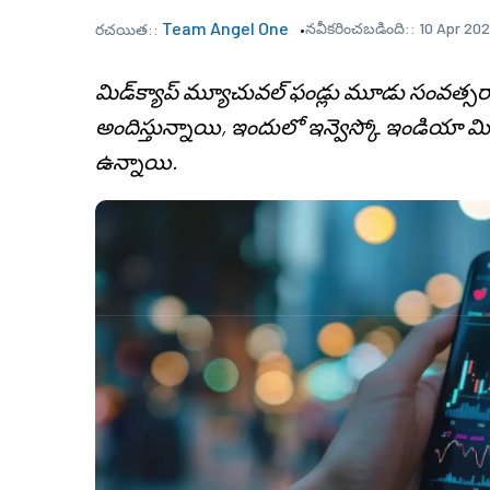
Team Angel One
నవీకరించబడింది::
10 Apr 202
రచయిత::
మిడ్‌క్యాప్ మ్యూచువల్ ఫండ్లు మూడు సంవత్స
అందిస్తున్నాయి, ఇందులో ఇన్వెస్కో ఇండియా
ఉన్నాయి.