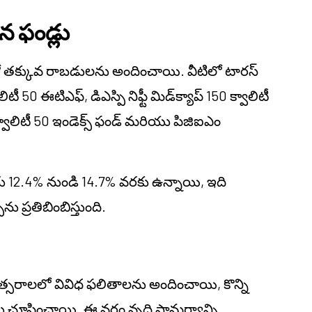
న ఫండ్లు
ాలంలో తక్కువ రాబడులను అందించాయి. వీటిలో టారస్
ాలిటీ 50 ఈటిఎఫ్, డిఎస్పి నిఫ్టీ మిడ్‌క్యాప్ 150 క్వాలిటీ
0 క్వాలిటీ 50 ఇండెక్స్ ఫండ్ మరియు పిజిఐఎం
12.4% నుండి 14.7% వరకు ఉన్నాయి, ఇది
 ప్రతిబింబిస్తుంది.
త్సరాలలో వివిధ ఫలితాలను అందించాయి, కొన్ని
 చూపించాయి. ఈ వర్గం వృద్ధి సామర్థ్యాన్ని