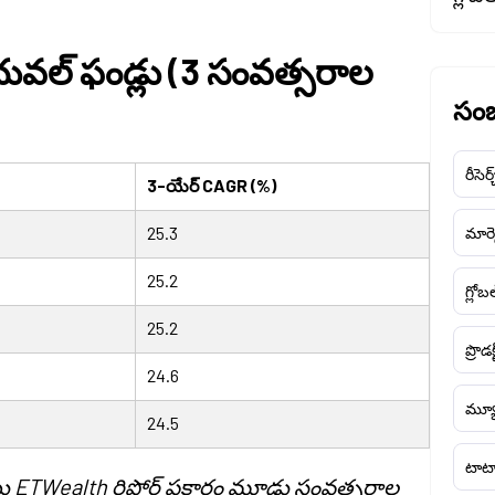
ువల్ ఫండ్లు (
3 సంవత్సరాల
సంబ
రీసెర్
3-యేర్ CAGR (%)
25.3
మార్క
25.2
గ్లోబ
25.2
ప్రొడక
24.6
మ్యూ
24.5
టాటా
యు
ETWealth రిపోర్ట్ ప్రకారం మూడు సంవత్సరాల