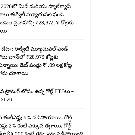
2026లో మిడ్ మరియు స్మాల్‌క్యాప్
గాలు ఈక్విటీ మ్యూచువల్ ఫండ్
ుబడుల ప్రవాహాన్ని ₹28,973.41 కోట్లకు
చాయి
 డేటా: ఈక్విటీ మ్యూచువల్ ఫండ్
్లోలు జూన్‌లో ₹28,973 కోట్లకు
ున్నాయి; డెట్ ఫండ్లు ₹1.09 లక్ష కోట్ల
ఫ్లోను చూశాయి
వ ట్రాకింగ్ లోపం ఉన్న గోల్డ్ ETFలు –
 2026
ర్ ఈటీఎఫ్లు 4% పడిపోయాయి, గోల్డ్
్లు 2% కంటే ఎక్కువ తగ్గాయి, గోల్డ్
ల్‌గా $4,000 కంటే తక్కువకు పడిపోయింది