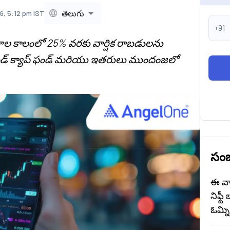
తెలుగు
6, 5:12 pm IST
+91
రాల కాలంలో 25% వరకు వార్షిక రాబడులను
 మిడ్ క్యాప్ ఫండ్ మరియు ఇతరులు ముందంజలో
సంబ
ఈ వా
నిఫ్టీ
ఓమ్న