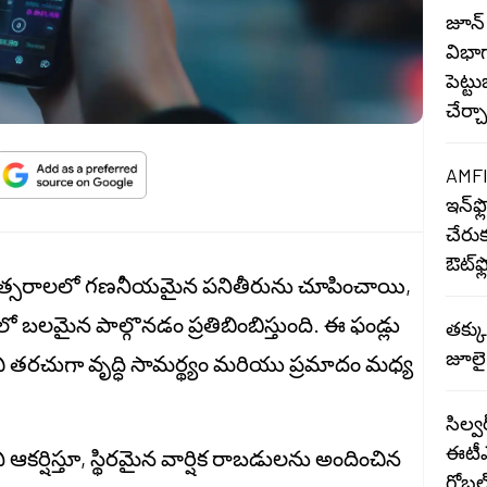
జూన్ 
విభా
పెట్ట
చేర్
AMFI
ఇన్‌ఫ
చేరుక
ఔట్‌
ంవత్సరాలలో గణనీయమైన పనితీరును చూపించాయి,
 బలమైన పాల్గొనడం ప్రతిబింబిస్తుంది. ఈ ఫండ్లు
తక్కు
జూలై
వి తరచుగా వృద్ధి సామర్థ్యం మరియు ప్రమాదం మధ్య
సిల్వ
ఈటీఎఫ
 ఆకర్షిస్తూ, స్థిరమైన వార్షిక రాబడులను అందించిన
గ్లోబ