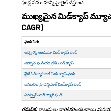
ఫండ్ల సమూహాన్ని హైలైట్ చేస్తుంది.
ముఖ్యమైన మిడ్‌క్యాప్ మ్యూచ
CAGR
)
ఫండ్ పేరు
ఇన్వెస్కో ఇండియా మిడ్ క్యాప్ ఫండ్
నిప్పాన్ ఇండియా గ్రోత్ మిడ్ క్యాప్
వైట్ ఓక్ క్యాపిటల్ మిడ్ క్యాప్ ఫండ్
ఐసిఐసిఐ ప్రుడెన్షియల్ మిడ్‌క్యాప్ ఫండ్
ఎడెల్వైస్ మిడ్ క్యాప్ ఫండ్
గమనిక:
రాబడులు వార్షికీకరించబడ్డాయి మరి