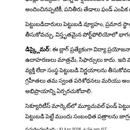
అందించినప్పటికీ, పనితీరు తేడాలు ఫండ్ ఎంపిక 
పెట్టుబడిదారులు పెట్టుబడి వ్యూహం, ప్రమాద 
తీసుకోవచ్చు, విస్తృతమైన పోర్ట్‌ఫోలియోలో భాగం
డిస్క్లైమర్:
ఈ బ్లాగ్ ప్రత్యేకంగా విద్యా ప్రయోజ
ఉదాహరణలు మాత్రమే, సిఫార్సులు కాదు. ఇది వ్యక
వ్యక్తి లేదా సంస్థ పెట్టుబడి నిర్ణయాలను తీసుకో
గ్రహీతలు తమ స్వంత పరిశోధనలు మరియు అంచనాల
అభిప్రాయాన్ని ఏర్పరచుకోవాలి.
సెక్యూరిటీస్ మార్కెట్‌లో మ్యూచువల్ ఫండ్ పె
పెట్టుబడి పెట్టే ముందు సంబంధిత పత్రాలను జాగ్
ప్రచురించబడింది:
:
10 Apr 2026, 4:54 pm IST