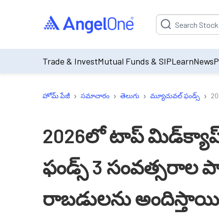
Suggestion will be p
Trade & Invest
Mutual Funds & SIP
Learn
News
P
›
›
›
›
హోమ్ పేజీ
సమాచారం
తెలుగు
మ్యూచువల్ ఫండ్స్
20
2026లో టాప్ మిడ్‌క్యా
ఫండ్స్ 3 సంవత్సరాల పా
రాబడులను అందిస్తాయి