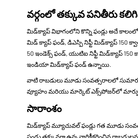
వర్గంలో తక్కువ పనితీరు కలిగి
మిడ్‌క్యాప్ విభాగంలోని కొన్ని ఫండ్లు అదే క
మిడ్ క్యాప్ ఫండ్, డిఎస్పి నిఫ్టీ మిడ్‌క్యాప్ 150 క్వ
50 ఇండెక్స్ ఫండ్, యుటిఐ నిఫ్టీ మిడ్‌క్యాప్ 15
ఇండియా మిడ్‌క్యాప్ ఫండ్ ఉన్నాయి.
వాటి రాబడులు మూడు సంవత్సరాలలో సుమారు 
వ్యూహం మరియు మార్కెట్ ఎక్స్‌పోజర్‌లో మార్పును
సారాంశం
మిడ్‌క్యాప్ మ్యూచువల్ ఫండ్లు గత మూడు సంవ
ఫండ్లు తక్కువగా ఉన్న వార్షికీకరించిన రాబడులను