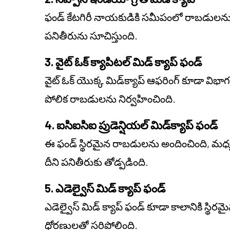
ఫండ్ కేటగిరీ నాయకుడికి సమీపంలో రాబడులను అంద
పనితీరును సూచిస్తుంది.
3. వైట్ ఓక్ క్యాపిటల్ మిడ్ క్యాప్ ఫండ్
వైట్ ఓక్ యొక్క మిడ్‌క్యాప్ ఆఫరింగ్ కూడా విభా
పోలిక రాబడులను నిర్వహించింది.
4. ఐసిఐసిఐ ప్రుడెన్షియల్ మిడ్‌క్యాప్ ఫండ్
ఈ ఫండ్ స్థిరమైన రాబడులను అందించింది, మధ్యస
దీని పనితీరుకు తోడ్పడింది.
5. ఎడెల్వైస్ మిడ్ క్యాప్ ఫండ్
ఎడెల్వైస్ మిడ్ క్యాప్ ఫండ్ కూడా కాలానికి స్థిరమై
ధోరణులతో సరిపోలింది.