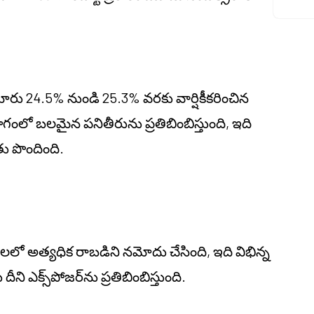
ారు 24.5% నుండి 25.3% వరకు వార్షికీకరించిన
లో బలమైన పనితీరును ప్రతిబింబిస్తుంది, ఇది
తు పొందింది.
అత్యధిక రాబడిని నమోదు చేసింది, ఇది విభిన్న
ి ఎక్స్‌పోజర్‌ను ప్రతిబింబిస్తుంది.