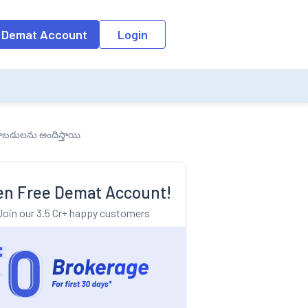
o the input field, the suggestion list will be updated as per the keyw
 Demat Account
Login
 రాబడులను అందిస్తాయి
n Free Demat Account!
Join our 3.5 Cr+ happy customers