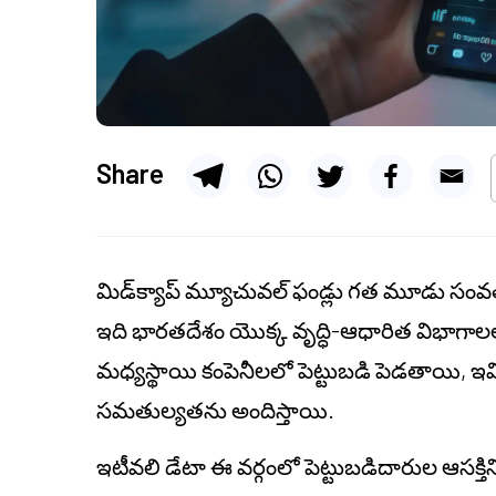
Share
మిడ్‌క్యాప్ మ్యూచువల్ ఫండ్లు గత మూడు స
ఇది భారతదేశం యొక్క వృద్ధి-ఆధారిత విభాగాలలో
మధ్యస్థాయి కంపెనీలలో పెట్టుబడి పెడతాయి, ఇ
సమతుల్యతను అందిస్తాయి.
ఇటీవలి డేటా ఈ వర్గంలో పెట్టుబడిదారుల ఆసక్తిని