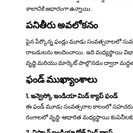
కాలానికి ఆధారంగా ఉన్నాయి.
పనితీరు అవలోకనం
పైన పేర్కొన్న ఫండ్లు మూడు సంవత్సరాలలో సుమ
రాబడులను అందించాయి. ఇది మధ్యస్థాయి విభాగం
వృద్ధి మరియు మార్కెట్ పాల్గొనడం ద్వారా మద్ద
ఫండ్ ముఖ్యాంశాలు
1. ఇన్వెస్కో ఇండియా మిడ్ క్యాప్ ఫండ్
ఈ ఫండ్ మూడు సంవత్సరాల కాలంలో సహచరులలో 
రంగాలలో వృద్ధి-ఆధారిత మధ్యస్థాయి కంపెనీలకు దీన
2. నిప్పాన్ ఇండియా గ్రోత్ మిడ్ క్యాప్