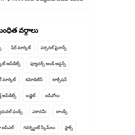
ంధిత వర్గాలు
చ్
షేర్ మార్కెట్
పర్సనల్ ఫైనాన్స్
ెట్ అప్‌డేట్స్
ఫ్యూచర్స్ అండ్ ఆప్షన్స్
ల్ మార్కెట్
కమోడిటీస్
టాక్సేషన్
్ట్ అప్‌డేట్స్
బడ్జెట్
ఐపీవోలు
చువల్ ఫండ్స్
ఎకానమీ
బాండ్స్
 ఐపీఎల్
గవర్న్మెంట్ స్కీమ్‌లు
స్టాక్స్