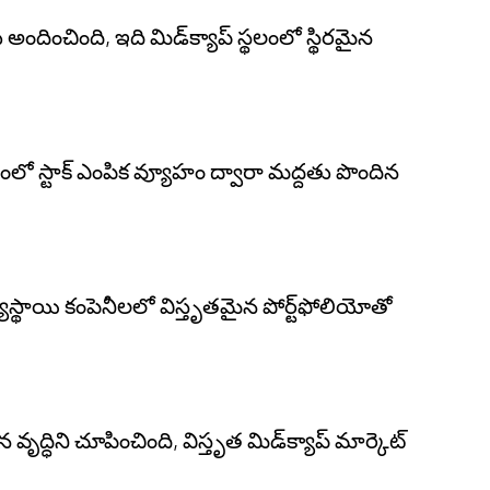
ించింది, ఇది మిడ్‌క్యాప్ స్థలంలో స్థిరమైన
గంలో స్టాక్ ఎంపిక వ్యూహం ద్వారా మద్దతు పొందిన
్థాయి కంపెనీలలో విస్తృతమైన పోర్ట్‌ఫోలియోతో
న వృద్ధిని చూపించింది, విస్తృత మిడ్‌క్యాప్ మార్కెట్