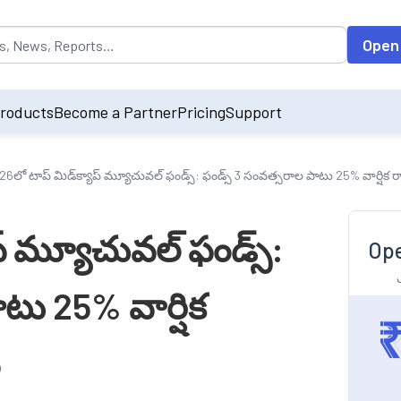
opulated by default on accessing the input field. On entering data int
Open
roducts
Become a Partner
Pricing
Support
26లో టాప్ మిడ్‌క్యాప్ మ్యూచువల్ ఫండ్స్: ఫండ్స్ 3 సంవత్సరాల పాటు 25% వార్షిక
ప్ మ్యూచువల్ ఫండ్స్:
Ope
టు 25% వార్షిక