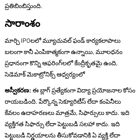
ప్రతిబింబిస్తుంది.
సారాంశం
మార్చి IPOలలో మ్యూచువల్ ఫండ్ కార్యకలాపాలు
బలంగా కానీ ఎంపికాత్మకంగా ఉన్నాయి, మూలధనం
ప్రధానంగా కొన్ని ఆఫరింగ్‌లలో కేంద్రీకృతమై ఉంది,
సెడెమాక్ మెకాట్రోనిక్స్ ఆధ్వర్యంలో
అస్వీకరణ:
ఈ బ్లాగ్ ప్రత్యేకంగా విద్యా ప్రయోజనాల కోసం
రాయబడింది. పేర్కొన్న సెక్యూరిటీస్ లేదా కంపెనీలు
కేవలం ఉదాహరణలు మాత్రమే, సిఫార్సులు కాదు. ఇది
వ్యక్తిగత సిఫార్సు లేదా పెట్టుబడి సలహా కాదు. ఇది
పెట్టుబడి నిర్ణయాలను తీసుకోవడానికి ఏ వ్యక్తి లేదా