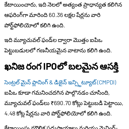
కేటాయించారు, ఇది నెలలో అత్యంత ప్రాధాన్యత కలిగిన
ఆఫరింగ్‌గా మారింది 60.36 లక్షల షేర్లను వారి
పోర్ట్‌ఫోలియోలో కలిగి ఉంది.
ఇది మ్యూచువల్ ఫండ్‌ల ద్వారా మొత్తం ఐపిఒ
పెట్టుబడులలో గణనీయమైన వాటాను కలిగి ఉంది.
ఖనిజ రంగ IPOలో బలమైన ఆసక్తి
సెంట్రల్ మైన్ ప్లానింగ్ & డిజైన్ ఇన్స్టిట్యూట్ (CMPDI)
ఐపిఒ కూడా గమనించదగిన పాల్గొనడం చూసింది,
మ్యూచువల్ ఫండ్‌లు ₹690.70 కోట్లు పెట్టుబడి పెట్టాయి,
4.48 కోట్ల షేర్లను వారి పోర్ట్‌ఫోలియోలో కలిగి ఉంది.
కేటాయింపు మౌలిక సదుపాయాలు మరియు మైనింగ్-