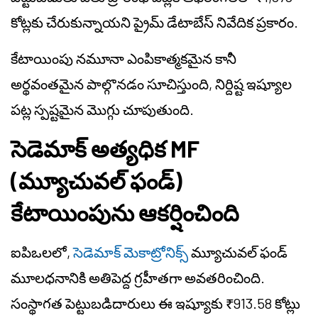
కోట్లకు చేరుకున్నాయని ప్రైమ్ డేటాబేస్ నివేదిక ప్రకారం.
కేటాయింపు నమూనా ఎంపికాత్మకమైన కానీ
అర్థవంతమైన పాల్గొనడం సూచిస్తుంది, నిర్దిష్ట ఇష్యూల
పట్ల స్పష్టమైన మొగ్గు చూపుతుంది.
సెడెమాక్ అత్యధిక MF
(మ్యూచువల్ ఫండ్)
కేటాయింపును ఆకర్షించింది
ఐపిఒలలో,
సెడెమాక్ మెకాట్రోనిక్స్
మ్యూచువల్ ఫండ్
మూలధనానికి అతిపెద్ద గ్రహీతగా అవతరించింది.
సంస్థాగత పెట్టుబడిదారులు ఈ ఇష్యూకు ₹913.58 కోట్లు