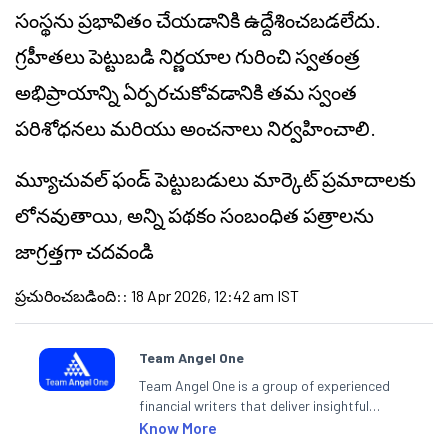
సంస్థను ప్రభావితం చేయడానికి ఉద్దేశించబడలేదు.
గ్రహీతలు పెట్టుబడి నిర్ణయాల గురించి స్వతంత్ర
అభిప్రాయాన్ని ఏర్పరచుకోవడానికి తమ స్వంత
పరిశోధనలు మరియు అంచనాలు నిర్వహించాలి.
మ్యూచువల్ ఫండ్ పెట్టుబడులు మార్కెట్ ప్రమాదాలకు
లోనవుతాయి, అన్ని పథకం సంబంధిత పత్రాలను
జాగ్రత్తగా చదవండి
ప్రచురించబడింది:
:
18 Apr 2026, 12:42 am IST
Team Angel One
Team Angel One is a group of experienced
financial writers that deliver insightful
articles on the stock market, IPO, economy,
Know More
personal finance, commodities and related