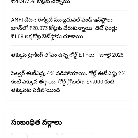
₹28,973.41 కోట్లకు చేర్చాయి
AMFI డేటా: ఈక్విటీ మ్యూచువల్ ఫండ్ ఇన్‌ఫ్లోలు
జూన్‌లో ₹28,973 కోట్లకు చేరుకున్నాయి; డెట్ ఫండ్లు
₹1.09 లక్ష కోట్ల ఔట్‌ఫ్లోను చూశాయి
తక్కువ ట్రాకింగ్ లోపం ఉన్న గోల్డ్ ETFలు – జూలై 2026
సిల్వర్ ఈటీఎఫ్లు 4% పడిపోయాయి, గోల్డ్ ఈటీఎఫ్లు 2%
కంటే ఎక్కువ తగ్గాయి, గోల్డ్ గ్లోబల్‌గా $4,000 కంటే
తక్కువకు పడిపోయింది
సంబంధిత వర్గాలు