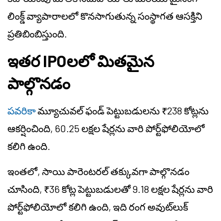
లింక్డ్ వ్యాపారాలలో కొనసాగుతున్న సంస్థాగత ఆసక్తిని
ప్రతిబింబిస్తుంది.
ఇతర IPOలలో మితమైన
పాల్గొనడం
పవరికా
మ్యూచువల్ ఫండ్ పెట్టుబడులను ₹238 కోట్లను
ఆకర్షించింది, 60.25 లక్షల షేర్లను వారి పోర్ట్‌ఫోలియోలో
కలిగి ఉంది.
ఇంతలో, సాయి పారెంటరల్ తక్కువగా పాల్గొనడం
చూసింది, ₹36 కోట్ల పెట్టుబడులతో 9.18 లక్షల షేర్లను వారి
పోర్ట్‌ఫోలియోలో కలిగి ఉంది, ఇది రంగ అవుట్‌లుక్