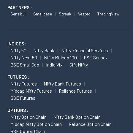
PARTNERS :
Sensibull
Smallcase
Streak
Vested
TradingView
INDICES :
Nifty 50
Nifty Bank
Nifty Financial Services
Nifty Next 50
Nifty Midcap 100
BSE Sensex
BSE Small Cap
India Vix
Gift Nifty
FUTURES :
Nifty Futures
Nifty Bank Futures
Midcap Nifty Futures
Reliance Futures
BSE Futures
OPTIONS :
Nifty Option Chain
Nifty Bank Option Chain
Midcap Nifty Option Chain
Reliance Option Chain
BSE Option Chain