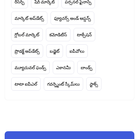
రీసెర్చ్
షేర్ మార్కెట్
పర్సనల్ ఫైనాన్స్
మార్కెట్ అప్‌డేట్స్
ఫ్యూచర్స్ అండ్ ఆప్షన్స్
గ్లోబల్ మార్కెట్
కమోడిటీస్
టాక్సేషన్
ప్రొడక్ట్ అప్‌డేట్స్
బడ్జెట్
ఐపీవోలు
మ్యూచువల్ ఫండ్స్
ఎకానమీ
బాండ్స్
టాటా ఐపీఎల్
గవర్న్మెంట్ స్కీమ్‌లు
స్టాక్స్