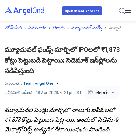
Open Demat Account
›
›
›
›
హోమ్ పేజీ
సమాచారం
తెలుగు
మ్యూచువల్ ఫండ్స్
మ్యూచువల్ ఫండ్స్
మ్యూచువల్ ఫండ్స్ మార్చిలో IPOలలో ₹1,878
కోట్లు పెట్టుబడి పెట్టాయి; సెడెమాక్ ఇన్‌ఫ్లోలను
నడిపిస్తుంది
రచయిత::
Team Angel One
తెలుగు
నవీకరించబడింది::
18 Apr 2026, 4:21 pm IST
మ్యూచువల్ ఫండ్లు మార్చిలో నాలుగు ఐపీఓలలో
₹1,878 కోట్లు పెట్టుబడి పెట్టాయి, ఇందులో సెడెమాక్
మెకాట్రోనిక్స్ అత్యధిక కేటాయింపును పొందింది.