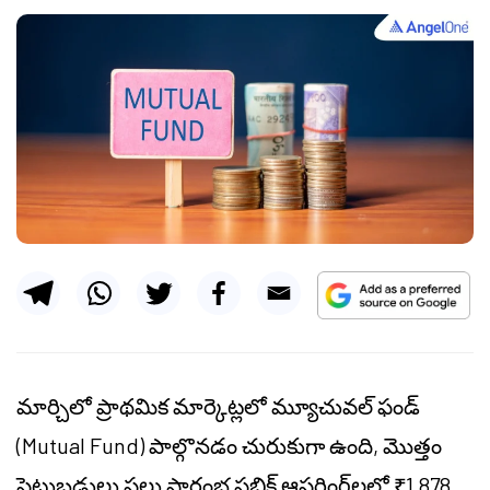
మార్చిలో ప్రాథమిక మార్కెట్లలో మ్యూచువల్ ఫండ్
(Mutual Fund) పాల్గొనడం చురుకుగా ఉంది, మొత్తం
పెట్టుబడులు పలు ప్రారంభ పబ్లిక్ ఆఫరింగ్‌లలో ₹1,878