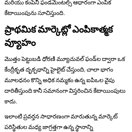
మరియు కంపెనీ ఫండమెంటల్స్ ఆధారంగా ఎంపిక
కేటాయింపును సూచిస్తుంది.
ప్రాథమిక మార్కెట్లో ఎంపికాత్మక
వ్యూహం
మొత్తం పెట్టుబడి ధోరణి మ్యూచువల్ ఫండ్‌ల ద్వారా ఒక
కేంద్రీకృత దృక్పథాన్ని హైలైట్ చేస్తుంది, చాలా భాగం
మూలధనం కొన్ని అధిక నమ్మకం ఉన్న ఐపిఒల వైపు
దారితీస్తుంది కానీ సమానంగా విస్తరించిన కేటాయింపులు
కాదు.
ఇలాంటి ప్రవర్తన సాధారణంగా మారుతున్న మార్కెట్
పరిస్థితుల మధ్య జాగ్రత్తగా ఉన్న స్థానాన్ని