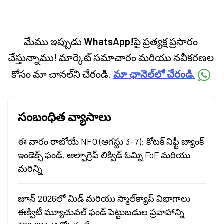
categories.
మేము ఇప్పుడు
WhatsApp!
పై ప్రత్యక్ష ప్రసారం
చేస్తున్నాము! మార్కెట్ సమాచారం మరియు నవీకరణల
కోసం మా చానల్‌ని చేరండి.
మా ఛానెల్‌లో చేరండి.
సంబంధిత వ్యాసాలు
ఈ వారం రాబోయే NFO (ఆగస్టు 3–7): కోటక్ నిఫ్టీ బ్యాంక్
ఇండెక్స్ ఫండ్, ఆల్ఫాగ్రెప్ లిక్విడ్ ఓమ్ని FoF మరియు
మరిన్ని
జూన్ 2026లో మిడ్ మరియు స్మాల్‌క్యాప్ విభాగాలు
ఈక్విటీ మ్యూచువల్ ఫండ్ పెట్టుబడుల ప్రవాహాన్ని