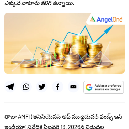
ఎక్కువ వాటాను కలిగి ఉన్నాయి.
తాజా AMFI (ఆసెసియేషన్ ఆఫ్ మ్యూచువల్ ఫండ్స్ ఇన్
ఇండియా) నివేదిక ఫిబ్రవరి 13, 2026న విడుదల