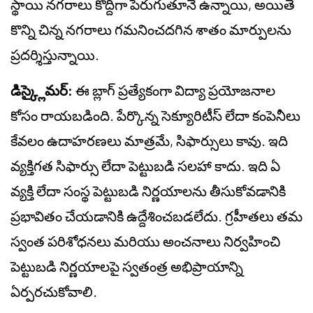
స్థాయి నగరాలు కొద్దిగా పెరుగుతూనే ఉన్నాయి, అయితే
కొన్ని చిన్న నగరాలు గమనించదగిన శాతం మార్పులను
ప్రదర్శిస్తున్నాయి.
డిస్క్లైమర్:
ఈ బ్లాగ్ ప్రత్యేకంగా విద్యా ప్రయోజనాల
కోసం రాయబడింది. పేర్కొన్న సెక్యూరిటీస్ లేదా కంపెనీలు
కేవలం ఉదాహరణలు మాత్రమే, సిఫార్సులు కావు. ఇది
వ్యక్తిగత సిఫార్సు లేదా పెట్టుబడి సలహా కాదు. ఇది ఏ
వ్యక్తి లేదా సంస్థ పెట్టుబడి నిర్ణయాలను తీసుకోవడానికి
ప్రభావితం చేయడానికి ఉద్దేశించబడలేదు. గ్రహీతలు తమ
స్వంత పరిశోధనలు మరియు అంచనాలు నిర్వహించి
పెట్టుబడి నిర్ణయాలపై స్వతంత్ర అభిప్రాయాన్ని
ఏర్పరచుకోవాలి.