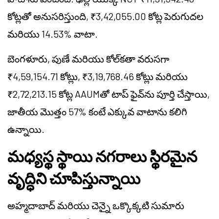
కోట్లతో అనుసరిస్తుంది, ₹3,42,055.00 కోట్ల పెరుగుదల
మరియు 14.53% వాటా.
బెంగళూరు, పుణే మరియు కోల్‌కతా వరుసగా
₹4,59,154.71 కోట్లు, ₹3,19,768.46 కోట్లు మరియు
₹2,72,213.15 కోట్ల AAUMతో టాప్ ఫైవ్‌ను పూర్తి చేస్తాయి,
జాతీయ మొత్తం 57% కంటే ఎక్కువ వాటాను కలిగి
ఉన్నాయి.
మధ్యస్థ స్థాయి నగరాలు స్థిరమైన
వృద్ధిని చూపిస్తున్నాయి
అహ్మదాబాద్ మరియు చెన్నై ఒక్కొక్కటి సుమారు