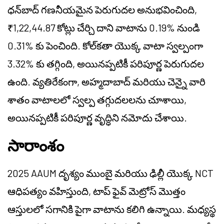
ధన్‌బాద్ గణనీయమైన పెరుగుదల అనుభవించింది,
₹1,22,44.87 కోట్లు చేర్చి దాని వాటాను 0.19% నుండి
0.31% కు పెంచింది. కోల్‌కతా యొక్క వాటా స్వల్పంగా
3.32% కు తగ్గింది, అయినప్పటికీ పరిపూర్ణ పెరుగుదల
ఉంది. వ్యతిరేకంగా, అహ్మదాబాద్ మరియు చెన్నై వారి
శాతం వాటాలలో స్వల్ప తగ్గుదలలను చూశాయి,
అయినప్పటికీ పరిపూర్ణ వృద్ధిని నమోదు చేశాయి.
సారాంశం
2025 AAUM దృశ్యం ముంబై మరియు ఢిల్లీ యొక్క NCT
ఆధిపత్యం వహిస్తుంది, టాప్ ఫైవ్ మెట్రోస్ మొత్తం
ఆస్తులలో సగానికి పైగా వాటాను కలిగి ఉన్నాయి. మధ్యస్థ