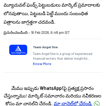
మ్యూచువల్ ఫండ్స్ పెట్టుబడులు మార్కెట్ ప్రమాదాలకు
లోనవుతాయి, పెట్టుబడి పెట్టే ముందు సంబంధిత
పత్రాలను జాగ్రత్తగా చదవండి.
ప్రచురించబడింది:
:
16 Feb 2026, 6:48 pm IST
Team Angel One
Team Angel One is a group of experienced
financial writers that deliver insightful
articles on the stock market, IPO, economy,
Know More
personal finance, commodities and related
categories.
మేము ఇప్పుడు
WhatsApp!
పై ప్రత్యక్ష ప్రసారం
చేస్తున్నాము! మార్కెట్ సమాచారం మరియు నవీకరణల
కోసం మా చానల్‌ని చేరండి.
మా ఛానెల్‌లో చేరండి.