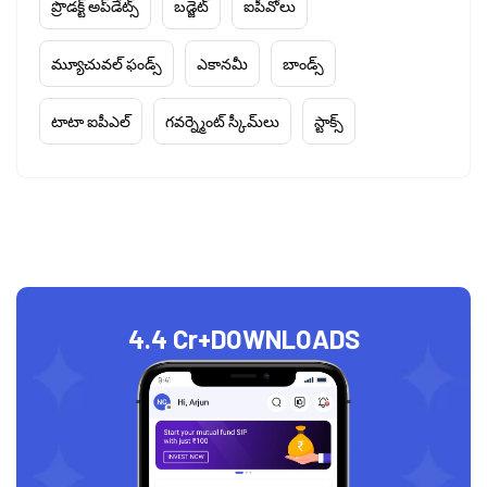
ప్రొడక్ట్ అప్‌డేట్స్
బడ్జెట్
ఐపీవోలు
మ్యూచువల్ ఫండ్స్
ఎకానమీ
బాండ్స్
టాటా ఐపీఎల్
గవర్న్మెంట్ స్కీమ్‌లు
స్టాక్స్
4.4 Cr+
DOWNLOADS