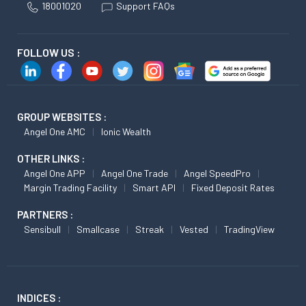
18001020
Support FAQs
FOLLOW US :
GROUP WEBSITES :
Angel One AMC
Ionic Wealth
OTHER LINKS :
Angel One APP
Angel One Trade
Angel SpeedPro
Margin Trading Facility
Smart API
Fixed Deposit Rates
PARTNERS :
Sensibull
Smallcase
Streak
Vested
TradingView
INDICES :