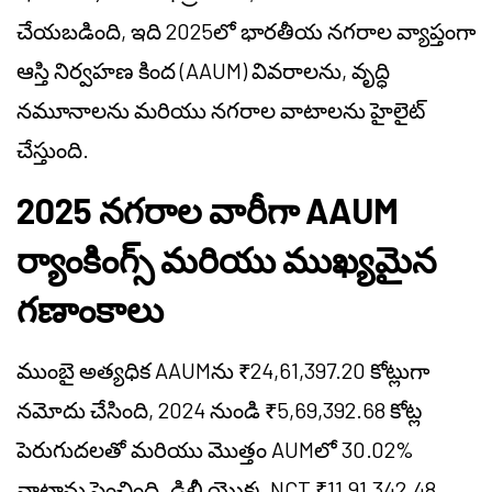
చేయబడింది, ఇది 2025లో భారతీయ నగరాల వ్యాప్తంగా
ఆస్తి నిర్వహణ కింద (AAUM) వివరాలను, వృద్ధి
నమూనాలను మరియు నగరాల వాటాలను హైలైట్
చేస్తుంది.
2025 నగరాల వారీగా AAUM
ర్యాంకింగ్స్ మరియు ముఖ్యమైన
గణాంకాలు
ముంబై అత్యధిక AAUMను ₹24,61,397.20 కోట్లుగా
నమోదు చేసింది, 2024 నుండి ₹5,69,392.68 కోట్ల
పెరుగుదలతో మరియు మొత్తం AUMలో 30.02%
వాటాను పెంచింది. ఢిల్లీ యొక్క NCT ₹11,91,342.48