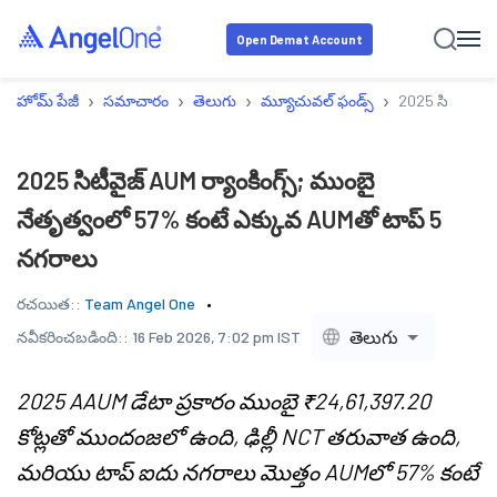
Open Demat Account
›
›
›
›
హోమ్ పేజీ
సమాచారం
తెలుగు
మ్యూచువల్ ఫండ్స్
2025 సిటీవైజ్ 
2025 సిటీవైజ్ AUM ర్యాంకింగ్స్; ముంబై
నేతృత్వంలో 57% కంటే ఎక్కువ AUMతో టాప్ 5
నగరాలు
రచయిత::
Team Angel One
తెలుగు
నవీకరించబడింది::
16 Feb 2026, 7:02 pm IST
2025 AAUM డేటా ప్రకారం ముంబై ₹24,61,397.20
కోట్లతో ముందంజలో ఉంది, ఢిల్లీ NCT తరువాత ఉంది,
మరియు టాప్ ఐదు నగరాలు మొత్తం AUMలో 57% కంటే