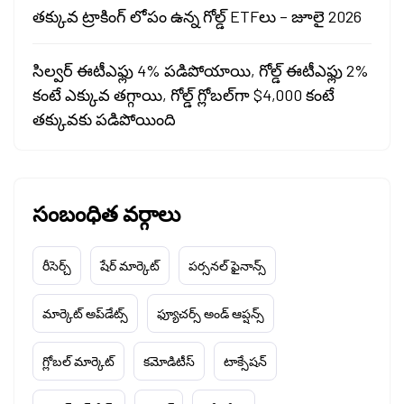
తక్కువ ట్రాకింగ్ లోపం ఉన్న గోల్డ్ ETFలు – జూలై 2026
సిల్వర్ ఈటీఎఫ్లు 4% పడిపోయాయి, గోల్డ్ ఈటీఎఫ్లు 2%
కంటే ఎక్కువ తగ్గాయి, గోల్డ్ గ్లోబల్‌గా $4,000 కంటే
తక్కువకు పడిపోయింది
సంబంధిత వర్గాలు
రీసెర్చ్
షేర్ మార్కెట్
పర్సనల్ ఫైనాన్స్
మార్కెట్ అప్‌డేట్స్
ఫ్యూచర్స్ అండ్ ఆప్షన్స్
గ్లోబల్ మార్కెట్
కమోడిటీస్
టాక్సేషన్