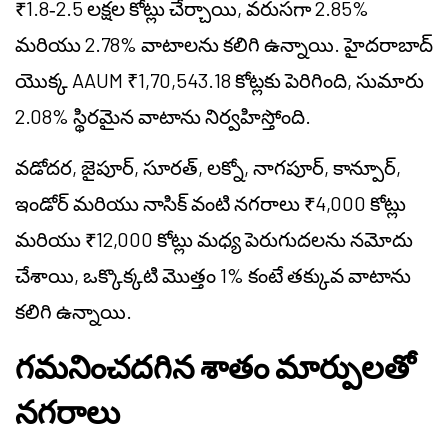
₹1.8‑2.5 లక్షల కోట్లు చేర్చాయి, వరుసగా 2.85%
మరియు 2.78% వాటాలను కలిగి ఉన్నాయి. హైదరాబాద్
యొక్క AAUM ₹1,70,543.18 కోట్లకు పెరిగింది, సుమారు
2.08% స్థిరమైన వాటాను నిర్వహిస్తోంది.
వడోదర, జైపూర్, సూరత్, లక్నో, నాగపూర్, కాన్పూర్,
ఇండోర్ మరియు నాసిక్ వంటి నగరాలు ₹4,000 కోట్లు
మరియు ₹12,000 కోట్లు మధ్య పెరుగుదలను నమోదు
చేశాయి, ఒక్కొక్కటి మొత్తం 1% కంటే తక్కువ వాటాను
కలిగి ఉన్నాయి.
గమనించదగిన శాతం మార్పులతో
నగరాలు