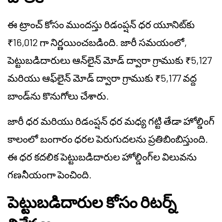
ఈ ట్రాంచ్ కోసం ముందస్తు రిడంప్షన్ ధర యూనిట్‌కు
₹16,012 గా నిర్ణయించబడింది. జారీ సమయంలో,
పెట్టుబడిదారులు ఆన్‌లైన్ మోడ్ ద్వారా గ్రాముకు ₹5,127
మరియు ఆఫ్‌లైన్ మోడ్ ద్వారా గ్రాముకు ₹5,177 వద్ద
బాండ్‌ను కొనుగోలు చేశారు.
జారీ ధర మరియు రిడంప్షన్ ధర మధ్య గట్టి తేడా హోల్డింగ్
కాలంలో బంగారం ధరల పెరుగుదలను ప్రతిబింబిస్తుంది.
ఈ ధర కదలిక పెట్టుబడిదారుల హోల్డింగ్‌ల విలువను
గణనీయంగా పెంచింది.
పెట్టుబడిదారుల కోసం రిటర్న్