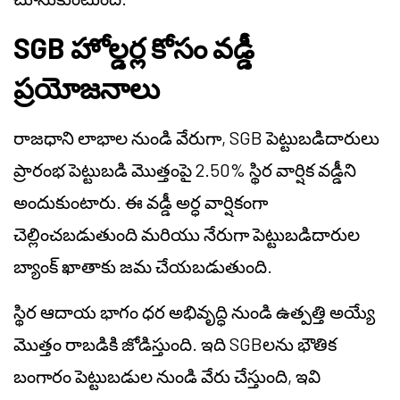
SGB హోల్డర్ల కోసం వడ్డీ
ప్రయోజనాలు
రాజధాని లాభాల నుండి వేరుగా, SGB పెట్టుబడిదారులు
ప్రారంభ పెట్టుబడి మొత్తంపై 2.50% స్థిర వార్షిక వడ్డీని
అందుకుంటారు. ఈ వడ్డీ అర్ధ వార్షికంగా
చెల్లించబడుతుంది మరియు నేరుగా పెట్టుబడిదారుల
బ్యాంక్ ఖాతాకు జమ చేయబడుతుంది.
స్థిర ఆదాయ భాగం ధర అభివృద్ధి నుండి ఉత్పత్తి అయ్యే
మొత్తం రాబడికి జోడిస్తుంది. ఇది SGBలను భౌతిక
బంగారం పెట్టుబడుల నుండి వేరు చేస్తుంది, ఇవి