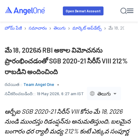
Open Demat Account
›
›
›
›
హోమ్ పేజీ
సమాచారం
తెలుగు
మార్కెట్ అప్‌డేట్స్
మే 18, 2026న RB
మే 18, 2026న RBI అకాల విమోచనను
ప్రారంభించడంతో SGB 2020-21 సిరీస్ VIII 212%
రాబడిని అందించింది
రచయిత::
Team Angel One
తెలుగు
నవీకరించబడింది::
19 May 2026, 6:27 am IST
ఆర్బీఐ SGB 2020-21 సిరీస్ VIII కోసం మే 18, 2026
నుండి ముందస్తు రిడంప్షన్‌ను అనుమతిస్తుంది, బలమైన
బంగారం ధర ర్యాలీ మధ్య 212% కంటే ఎక్కువ సంపూర్ణ