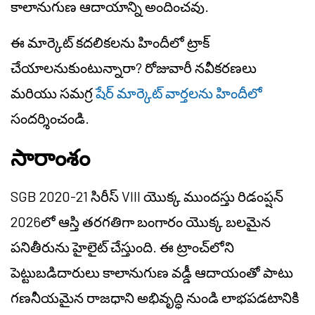
కాలానుగుణ ఆదాయాన్ని అందించవు.
ఈ మార్కెట్ కదలికలను హిందీలో ట్రాక్
చేయాలనుకుంటున్నారా? రోజువారీ నవీకరణలు
మరియు సమగ్ర
షేర్ మార్కెట్ వార్తలను హిందీలో
సందర్శించండి.
సారాంశం
SGB 2020-21 సిరీస్ VIII యొక్క ముందస్తు రిడంప్షన్
2026లో ఆస్తి తరగతిగా బంగారం యొక్క బలమైన
పనితీరును హైలైట్ చేస్తుంది. ఈ ట్రాంచ్‌లోని
పెట్టుబడిదారులు కాలానుగుణ వడ్డీ ఆదాయంతో పాటు
గణనీయమైన రాజధాని అభివృద్ధి నుండి లాభపడటానికి