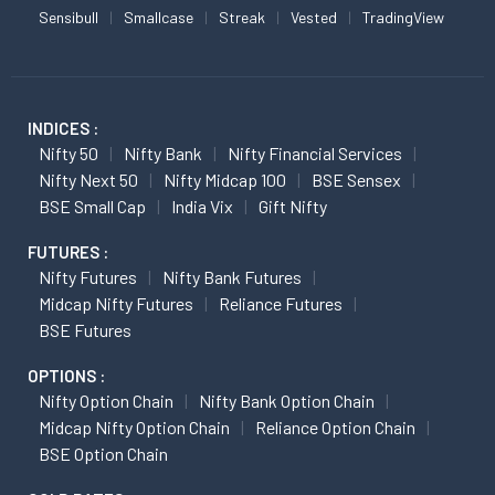
Sensibull
Smallcase
Streak
Vested
TradingView
INDICES :
Nifty 50
Nifty Bank
Nifty Financial Services
Nifty Next 50
Nifty Midcap 100
BSE Sensex
BSE Small Cap
India Vix
Gift Nifty
FUTURES :
Nifty Futures
Nifty Bank Futures
Midcap Nifty Futures
Reliance Futures
BSE Futures
OPTIONS :
Nifty Option Chain
Nifty Bank Option Chain
Midcap Nifty Option Chain
Reliance Option Chain
BSE Option Chain