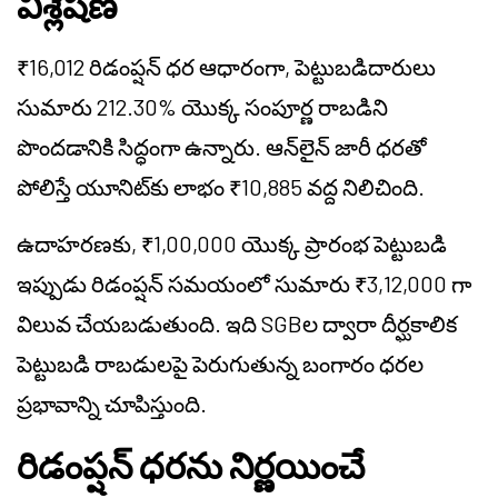
విశ్లేషణ
₹16,012 రిడంప్షన్ ధర ఆధారంగా, పెట్టుబడిదారులు
సుమారు 212.30% యొక్క సంపూర్ణ రాబడిని
పొందడానికి సిద్ధంగా ఉన్నారు. ఆన్‌లైన్ జారీ ధరతో
పోలిస్తే యూనిట్‌కు లాభం ₹10,885 వద్ద నిలిచింది.
ఉదాహరణకు, ₹1,00,000 యొక్క ప్రారంభ పెట్టుబడి
ఇప్పుడు రిడంప్షన్ సమయంలో సుమారు ₹3,12,000 గా
విలువ చేయబడుతుంది. ఇది SGBల ద్వారా దీర్ఘకాలిక
పెట్టుబడి రాబడులపై పెరుగుతున్న బంగారం ధరల
ప్రభావాన్ని చూపిస్తుంది.
రిడంప్షన్ ధరను నిర్ణయించే