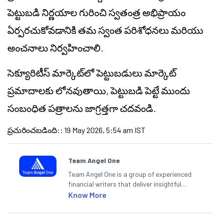
పెట్టుబడి నిర్ణయాల గురించి స్వతంత్ర అభిప్రాయం
ఏర్పరచుకోవడానికి తమ స్వంత పరిశోధనలు మరియు
అంచనాలు నిర్వహించాలి.
సెక్యూరిటీస్ మార్కెట్‌లో పెట్టుబడులు మార్కెట్
ప్రమాదాలకు లోనవుతాయి, పెట్టుబడి పెట్టే ముందు
సంబంధిత పత్రాలను జాగ్రత్తగా చదవండి.
ప్రచురించబడింది:
:
19 May 2026, 5:54 am IST
Team Angel One
Team Angel One is a group of experienced
financial writers that deliver insightful
articles on the stock market, IPO, economy,
Know More
personal finance, commodities and related
categories.