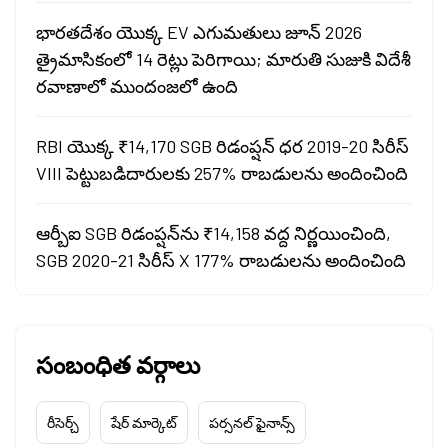
భారతదేశం యొక్క EV ఎగుమతులు జూన్ 2026
త్రైమాసికంలో 14 రెట్లు పెరిగాయి; మారుతి సుజుకి విదేశీ
రవాణాలో ముందంజలో ఉంది
RBI యొక్క ₹14,170 SGB రిడంప్షన్ ధర 2019-20 సిరీస్
VIII పెట్టుబడిదారులకు 257% రాబడులను అందించింది
ఆర్బీఐ SGB రిడంప్షన్‌ను ₹14,158 వద్ద నిర్ణయించింది,
SGB 2020-21 సిరీస్ X 177% రాబడులను అందించింది
సంబంధిత వర్గాలు
రీసెర్చ్
షేర్ మార్కెట్
పర్సనల్ ఫైనాన్స్