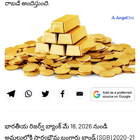
రాబడి అందిస్తుంది.
భారతీయ రిజర్వ్ బ్యాంక్ మే 18, 2026 నుండి
అమలులోకి సార్వభౌమ బంగారు బాండ్ (SGB) 2020-21