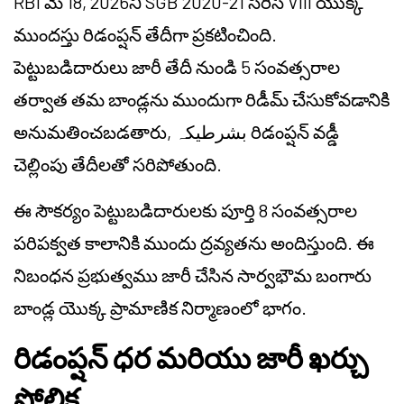
RBI మే 18, 2026ని SGB 2020-21 సిరీస్ VIII యొక్క
ముందస్తు రిడంప్షన్ తేదీగా ప్రకటించింది.
పెట్టుబడిదారులు జారీ తేదీ నుండి 5 సంవత్సరాల
తర్వాత తమ బాండ్లను ముందుగా రిడీమ్ చేసుకోవడానికి
అనుమతించబడతారు, بشرطیکہ రిడంప్షన్ వడ్డీ
చెల్లింపు తేదీలతో సరిపోతుంది.
ఈ సౌకర్యం పెట్టుబడిదారులకు పూర్తి 8 సంవత్సరాల
పరిపక్వత కాలానికి ముందు ద్రవ్యతను అందిస్తుంది. ఈ
నిబంధన ప్రభుత్వము జారీ చేసిన సార్వభౌమ బంగారు
బాండ్ల యొక్క ప్రామాణిక నిర్మాణంలో భాగం.
రిడంప్షన్ ధర మరియు జారీ ఖర్చు
పోలిక