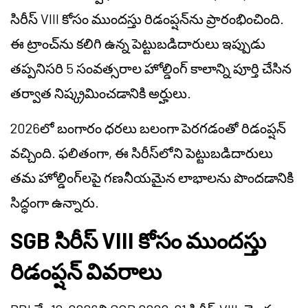
సిరీస్ VIII కోసం ముందస్తు రిడంప్షన్‌ను ప్రారంభించింది.
ఈ ట్రాంచ్‌ను కలిగి ఉన్న పెట్టుబడిదారులు ఇప్పుడు
తప్పనిసరి 5 సంవత్సరాల హోల్డింగ్ కాలాన్ని పూర్తి చేసిన
తర్వాత నిష్క్రమించడానికి అర్హులు.
2026లో బంగారం ధరలు బలంగా పెరగడంతో రిడంప్షన్
వచ్చింది. ఫలితంగా, ఈ సిరీస్‌లోని పెట్టుబడిదారులు
తమ హోల్డింగ్‌లపై గణనీయమైన లాభాలను పొందడానికి
సిద్ధంగా ఉన్నారు.
SGB సిరీస్ VIII కోసం ముందస్తు
రిడంప్షన్ వివరాలు