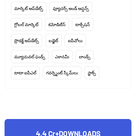
మార్కెట్ అప్‌డేట్స్
ఫ్యూచర్స్ అండ్ ఆప్షన్స్
గ్లోబల్ మార్కెట్
కమోడిటీస్
టాక్సేషన్
ప్రొడక్ట్ అప్‌డేట్స్
బడ్జెట్
ఐపీవోలు
మ్యూచువల్ ఫండ్స్
ఎకానమీ
బాండ్స్
టాటా ఐపీఎల్
గవర్న్మెంట్ స్కీమ్‌లు
స్టాక్స్
4.4 Cr+
DOWNLOADS