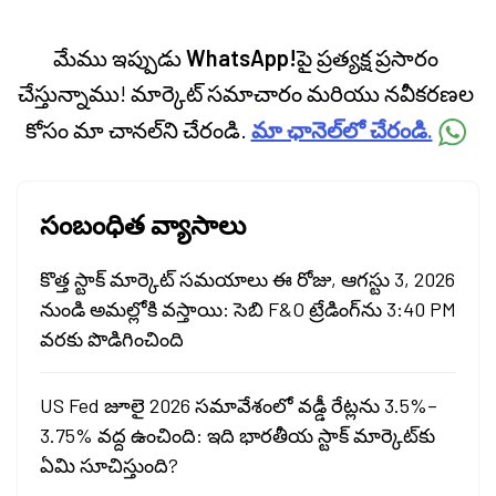
మేము ఇప్పుడు
WhatsApp!
పై ప్రత్యక్ష ప్రసారం
చేస్తున్నాము! మార్కెట్ సమాచారం మరియు నవీకరణల
కోసం మా చానల్‌ని చేరండి.
మా ఛానెల్‌లో చేరండి.
సంబంధిత వ్యాసాలు
కొత్త స్టాక్ మార్కెట్ సమయాలు ఈ రోజు, ఆగస్టు 3, 2026
నుండి అమల్లోకి వస్తాయి: సెబి F&O ట్రేడింగ్‌ను 3:40 PM
వరకు పొడిగించింది
US Fed జూలై 2026 సమావేశంలో వడ్డీ రేట్లను 3.5%–
3.75% వద్ద ఉంచింది: ఇది భారతీయ స్టాక్ మార్కెట్‌కు
ఏమి సూచిస్తుంది?