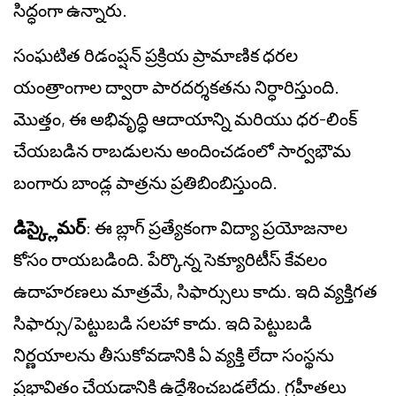
సిద్ధంగా ఉన్నారు.
సంఘటిత రిడంప్షన్ ప్రక్రియ ప్రామాణిక ధరల
యంత్రాంగాల ద్వారా పారదర్శకతను నిర్ధారిస్తుంది.
మొత్తం, ఈ అభివృద్ధి ఆదాయాన్ని మరియు ధర-లింక్
చేయబడిన రాబడులను అందించడంలో సార్వభౌమ
బంగారు బాండ్ల పాత్రను ప్రతిబింబిస్తుంది.
డిస్క్లైమర్
: ఈ బ్లాగ్ ప్రత్యేకంగా విద్యా ప్రయోజనాల
కోసం రాయబడింది. పేర్కొన్న సెక్యూరిటీస్ కేవలం
ఉదాహరణలు మాత్రమే, సిఫార్సులు కాదు. ఇది వ్యక్తిగత
సిఫార్సు/పెట్టుబడి సలహా కాదు. ఇది పెట్టుబడి
నిర్ణయాలను తీసుకోవడానికి ఏ వ్యక్తి లేదా సంస్థను
ప్రభావితం చేయడానికి ఉద్దేశించబడలేదు. గ్రహీతలు