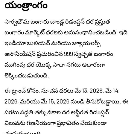
యంత్రాంగం
సార్వభౌమ బంగారు బాండ్ల రిడంప్షన్ ధర ప్రస్తుత
బంగారం మార్కెట్ ధరలకు అనుసంధానించబడింది. ఇది
ఇండియా బులియన్ మరియు జ్యూయలర్స్
అసోసియేషన్ ప్రచురించిన 999 స్వచ్ఛత బంగారం
ముగింపు ధర యొక్క సాదా సగటు ఆధారంగా
లెక్కించబడుతుంది.
ఈ ట్రాంచ్ కోసం, సూచన ధరలు మే 13, 2026, మే 14,
2026, మరియు మే 15, 2026 నుండి తీసుకోబడ్డాయి. ఈ
సగటు పద్ధతి తక్కువకాల ధర అస్థిరత రిడంప్షన్
విలువను గణనీయంగా ప్రభావితం చేయకుండా
చూసుకుంటుంది.