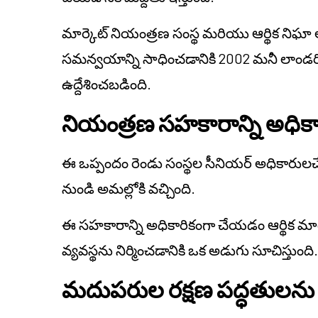
మార్కెట్ నియంత్రణ సంస్థ మరియు ఆర్థిక ని
సమన్వయాన్ని సాధించడానికి 2002 మనీ లాండర
ఉద్దేశించబడింది.
నియంత్రణ సహకారాన్ని అధిక
ఈ ఒప్పందం రెండు సంస్థల సీనియర్ అధికారులచ
నుండి అమల్లోకి వచ్చింది.
ఈ సహకారాన్ని అధికారికంగా చేయడం ఆర్థిక మా
వ్యవస్థను నిర్మించడానికి ఒక అడుగు సూచిస్తుంది
మదుపరుల రక్షణ పద్ధతుల