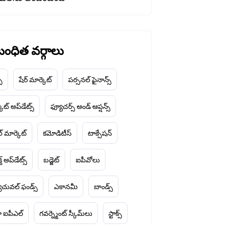
ంధిత వర్గాలు
చ్
షేర్ మార్కెట్
పర్సనల్ ఫైనాన్స్
ెట్ అప్‌డేట్స్
ఫ్యూచర్స్ అండ్ ఆప్షన్స్
ల్ మార్కెట్
కమోడిటీస్
టాక్సేషన్
్ట్ అప్‌డేట్స్
బడ్జెట్
ఐపీవోలు
చువల్ ఫండ్స్
ఎకానమీ
బాండ్స్
 ఐపీఎల్
గవర్న్మెంట్ స్కీమ్‌లు
స్టాక్స్