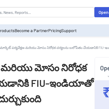
opulated by default on accessing the input field. On entering data int
Open
roducts
Become a Partner
Pricing
Support
ి మార్కెట్ పర్యవేక్షణ మరియు మోసం నిరోధక చర్యలను బలోపేతం చేయడానికి FIU-
్షణ మరియు మోసం నిరోధక
Ope
యడానికి FIU-ఇండియాతో
ర్చుకుంది