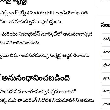
ఎక్స్చేంజ్ బోర్డు) మరియు FIU-ఇండియా (భారత
సం ఒక రూపకల్పనను స్థాపిస్తుంది.
సంబ
ి మరియు సెక్యూరిటీస్ మార్కెట్‌లో అనుమానాస్పద
రీసెర్
ంచడానికి ఆశించబడింది.
మార్క
నిఘా అవసరమయ్యే సంక్లిష్ట ఆర్థిక నేరాలను
గ్లోబ
ో అనుసంధానించబడింది
ప్రొడక
ు పొందిన సమాచార-మార్పిడి ప్రమాణాలతో
మ్యూ
్క మనీ లాండరింగ్ నిరోధక నియమావళిని అమలు
టాటా