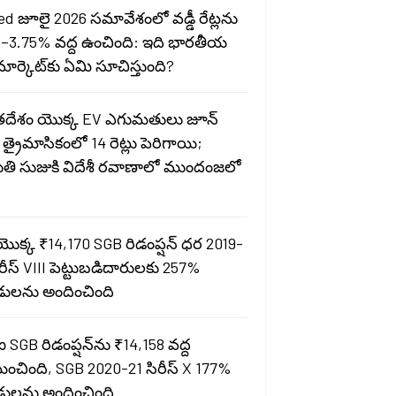
ed జూలై 2026 సమావేశంలో వడ్డీ రేట్లను
–3.75% వద్ద ఉంచింది: ఇది భారతీయ
్ మార్కెట్‌కు ఏమి సూచిస్తుంది?
దేశం యొక్క EV ఎగుమతులు జూన్
త్రైమాసికంలో 14 రెట్లు పెరిగాయి;
తి సుజుకి విదేశీ రవాణాలో ముందంజలో
యొక్క ₹14,170 SGB రిడంప్షన్ ధర 2019-
రీస్ VIII పెట్టుబడిదారులకు 257%
ులను అందించింది
ఐ SGB రిడంప్షన్‌ను ₹14,158 వద్ద
యించింది, SGB 2020-21 సిరీస్ X 177%
ులను అందించింది