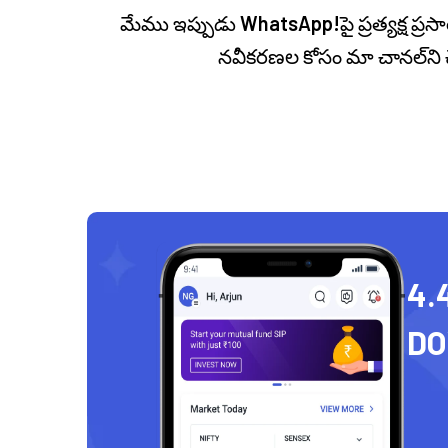
మేము ఇప్పుడు
WhatsApp!
పై ప్రత్యక్ష 
నవీకరణల కోసం మా చానల్‌ని 
4.
D