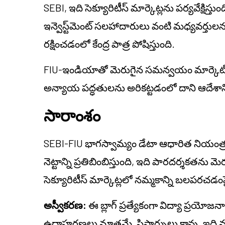
SEBI, ఇది సెక్యూరిటీస్ మార్కెట్లను పర్యవేక్షిస
ఇన్వెస్ట్‌మెంట్ సలహాదారులు వంటి మధ్యవర్తు
రక్షించడంలో కేంద్ర పాత్ర పోషిస్తుంది.
FIU-ఇండియాతో మెరుగైన సమన్వయం మార్కెట్ మా
అన్యాయ పద్ధతులను అరికట్టడంలో దాని ఆదేశాని
సారాంశం
SEBI-FIU భాగస్వామ్యం డేటా ఆధారిత నియ
నెట్టాన్ని ప్రతిబింబిస్తుంది, ఇది పారదర్శ
సెక్యూరిటీస్ మార్కెట్లలో నమ్మకాన్ని బలపరచడంపై 
అస్వీకరణ:
ఈ బ్లాగ్ ప్రత్యేకంగా విద్యా ప్రయోజ
ఉదాహరణలు మాత్రమే, సిఫార్సులు కావు. ఇది వ్యక్త