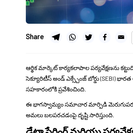
Share
ఆర్థిక మార్కెట్ కార్యకలాపాల పర్యవేక్షణను కట్ట
సెక్యూరిటీస్ అండ్ ఎక్స్చేంజ్ బోర్డు (SEBI) భా
సహకారంలోకి ప్రవేశించింది.
ఈ భాగస్వామ్యం సమాచార మార్పిడి మెరుగు
అమలు బలపరచడంపై దృష్టి సారిస్తుంది.
డేటా షేరింగ్ మరియు పర్యవేక్షణ