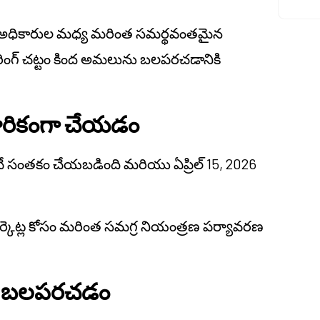
ఘా అధికారుల మధ్య మరింత సమర్థవంతమైన
ింగ్ చట్టం కింద అమలును బలపరచడానికి
ారికంగా చేయడం
ే సంతకం చేయబడింది మరియు ఏప్రిల్ 15, 2026
ర్కెట్ల కోసం మరింత సమగ్ర నియంత్రణ పర్యావరణ
.
ను బలపరచడం