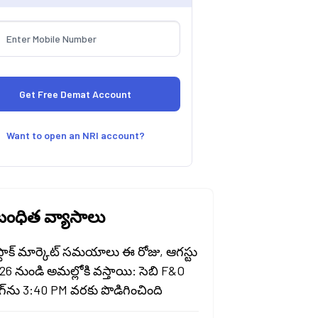
Want to open an NRI account?
ంధిత వ్యాసాలు
 స్టాక్ మార్కెట్ సమయాలు ఈ రోజు, ఆగస్టు
26 నుండి అమల్లోకి వస్తాయి: సెబి F&O
ింగ్‌ను 3:40 PM వరకు పొడిగించింది