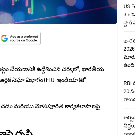
US F
3.5%
స్టాక
భారత
2026 
మారు
ఉంది
ుదిట్టం చేయడానికి ఉద్దేశించిన చర్యలో, భారతీయ
రత ఆర్థిక నిఘా విభాగం (FIU-ఇండియా)తో
RBI 
20 సి
రాబడ
పరచడం మరియు మోసపూరిత కార్యకలాపాలపై
ఆర్బీ
నిర్ణ
పై దృష్టి
రాబడ