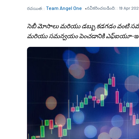
Team Angel One
నవీకరించబడింది::
19 Apr 202
రచయిత::
సెబీ మోసాలు మరియు డబ్బు కడగడం వంటి సమ
మరియు సమన్వయం పెంచడానికి ఎఫ్ఐయూ-ఇండ