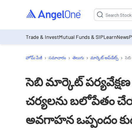
Suggestion will be p
Trade & Invest
Mutual Funds & SIP
Learn
News
P
›
›
›
›
హోమ్ పేజీ
సమాచారం
తెలుగు
మార్కెట్ అప్‌డేట్స్
సెబ
సెబి మార్కెట్ పర్యవేక
చర్యలను బలోపేతం చే
అవగాహన ఒప్పందం కుదు