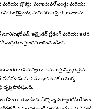
్తుంది మరియు బ్రోకర్లు, మ్యూచువల్ ఫండ్లు మరియు
లను నియంత్రిస్తుంది, మదుపరుల ప్రయోజనాలను
నిప్యులేషన్, ఇన్సైడర్ ట్రేడింగ్ మరియు ఇతర
కి మద్దతు ఇస్తుందని ఆశించబడింది.
ంత్రణ మరియు సమన్వయ అమలుపై విస్తృతమైన
కతను మెరుగుపరచడం మరియు భారతదేశం యొక్క
దృష్టి సారిస్తుంది.
నాల కోసం రాయబడింది. పేర్కొన్న సెక్యూరిటీస్ కేవలం
ిగత సిఫార్సు/పెట్టుబడి సలహా కాదు. ఇది ఏ వ్యక్తి