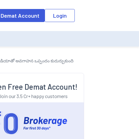
o the input field, the suggestion list will be updated as per the keyw
 Demat Account
Login
ఇండియాతో అవగాహన ఒప్పందం కుదుర్చుకుంది
n Free Demat Account!
Join our 3.5 Cr+ happy customers