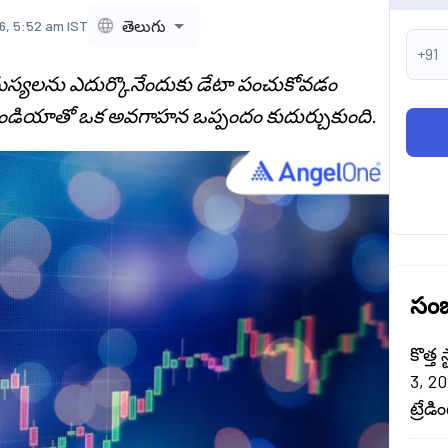
తెలుగు
6, 5:52 am IST
+91
స్యలను ఎదుర్కొనేందుకు డేటా పంచుకోవడం
ియాతో ఒక అవగాహన ఒప్పందం కుదుర్చుకుంది.
సంబ
కొత్త
3, 20
ట్రేడ