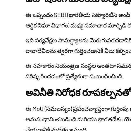
ఈ ఒప్పందం SEBI (భారతీయ సెక్యూరిటీస్ అండ్ 
ఆర్థిక నిఘా విభాగం) మధ్య సమాచార మార్పిడి కో
ఇది పర్యవేక్షణ సామర్థ్యాలను మెరుగుపరచడానిక
లావాదేవీలను త్వరగా గుర్తించడానికి వీలు కల్పి
ఈ సహకారం నియంత్రణ సంస్థల అంతటా సమన్వయ 
పరిష్కరించడంలో ప్రత్యేకంగా సంబంధించింది.
అవినీతి నిరోధక రూపకల్పనత
ఈ MoU (సమజస్యం) ప్రపంచవ్యాప్తంగా గుర్తింప
అనుసంధానించబడింది మరియు భారతదేశం యొక
చేయడానికి మద్దతు ఇస్తుంది.