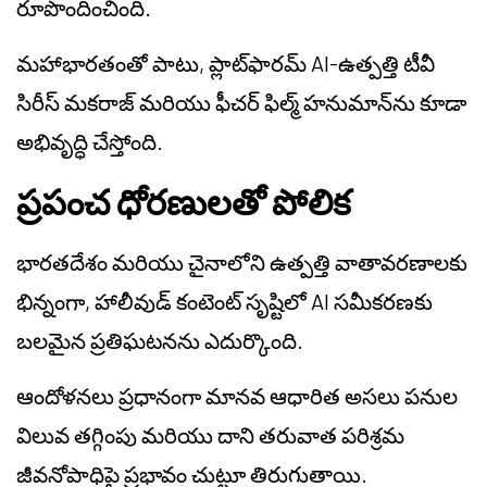
రూపొందించింది.
మహాభారతంతో పాటు, ప్లాట్‌ఫారమ్ AI-ఉత్పత్తి టీవీ
సిరీస్ మకరాజ్ మరియు ఫీచర్ ఫిల్మ్ హనుమాన్‌ను కూడా
అభివృద్ధి చేస్తోంది.
ప్రపంచ ధోరణులతో పోలిక
భారతదేశం మరియు చైనాలోని ఉత్పత్తి వాతావరణాలకు
భిన్నంగా, హాలీవుడ్ కంటెంట్ సృష్టిలో AI సమీకరణకు
బలమైన ప్రతిఘటనను ఎదుర్కొంది.
ఆందోళనలు ప్రధానంగా మానవ ఆధారిత అసలు పనుల
విలువ తగ్గింపు మరియు దాని తరువాత పరిశ్రమ
జీవనోపాధిపై ప్రభావం చుట్టూ తిరుగుతాయి.