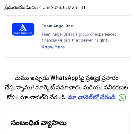
ప్రచురించబడింది:
:
4 Jun 2026, 6:12 am IST
Team Angel One
Team Angel One is a group of experienced
financial writers that deliver insightful
articles on the stock market, IPO, economy,
Know More
personal finance, commodities and related
categories.
మేము ఇప్పుడు
WhatsApp!
పై ప్రత్యక్ష ప్రసారం
చేస్తున్నాము! మార్కెట్ సమాచారం మరియు నవీకరణల
కోసం మా చానల్‌ని చేరండి.
మా ఛానెల్‌లో చేరండి.
సంబంధిత వ్యాసాలు