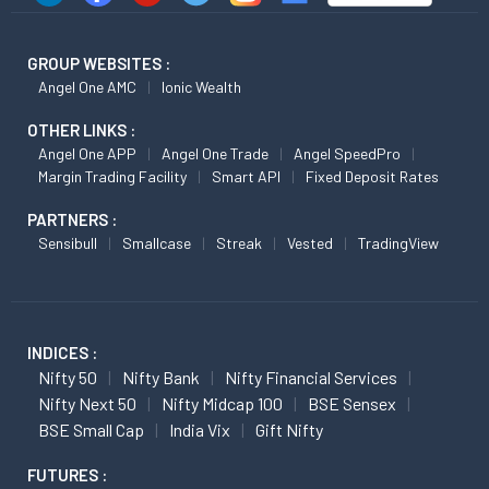
GROUP WEBSITES :
Angel One AMC
Ionic Wealth
OTHER LINKS :
Angel One APP
Angel One Trade
Angel SpeedPro
Margin Trading Facility
Smart API
Fixed Deposit Rates
PARTNERS :
Sensibull
Smallcase
Streak
Vested
TradingView
INDICES :
Nifty 50
Nifty Bank
Nifty Financial Services
Nifty Next 50
Nifty Midcap 100
BSE Sensex
BSE Small Cap
India Vix
Gift Nifty
FUTURES :