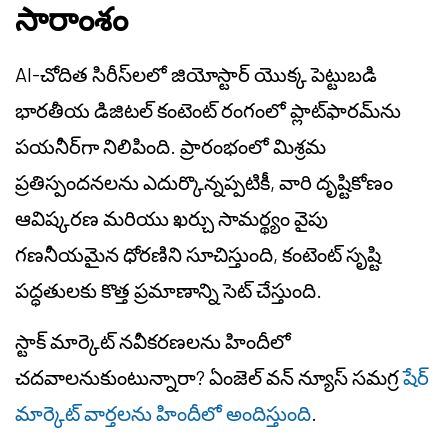
సారాంశం
AI-చోదిత సిరీస్‌లలో జియోస్టార్ యొక్క పెట్టుబడి
భారతీయ డిజిటల్ కంటెంట్ రంగంలో ప్లాట్‌ఫారమ్‌ను
పయనీర్‌గా నిలిపింది. ప్రారంభంలో మిశ్రమ
ప్రతిస్పందనలను ఎదుర్కొన్నప్పటికీ, వారి దృష్టికోణం
ఆవిష్కరణ మరియు ఖర్చు సామర్థ్యం వైపు
గణనీయమైన ధోరణిని సూచిస్తుంది, కంటెంట్ సృష్టి
పద్ధతులకు కొత్త ప్రమాణాన్ని సెట్ చేస్తుంది.
స్టాక్ మార్కెట్ నవీకరణలను హిందీలో
చదవాలనుకుంటున్నారా? ఏంజెల్ వన్ న్యూస్ సమగ్ర
షేర్
మార్కెట్ వార్తలను హిందీలో అందిస్తుంది
.