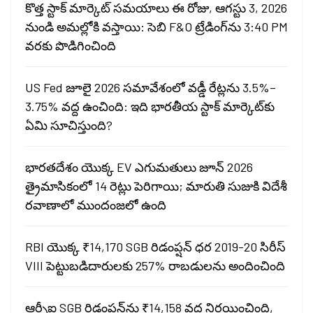
కొత్త స్టాక్ మార్కెట్ సమయాలు ఈ రోజు, ఆగస్టు 3, 2026
నుండి అమల్లోకి వస్తాయి: సెబి F&O ట్రేడింగ్‌ను 3:40 PM
వరకు పొడిగించింది
US Fed జూలై 2026 సమావేశంలో వడ్డీ రేట్లను 3.5%–
3.75% వద్ద ఉంచింది: ఇది భారతీయ స్టాక్ మార్కెట్‌కు
ఏమి సూచిస్తుంది?
భారతదేశం యొక్క EV ఎగుమతులు జూన్ 2026
త్రైమాసికంలో 14 రెట్లు పెరిగాయి; మారుతి సుజుకి విదేశీ
రవాణాలో ముందంజలో ఉంది
RBI యొక్క ₹14,170 SGB రిడంప్షన్ ధర 2019-20 సిరీస్
VIII పెట్టుబడిదారులకు 257% రాబడులను అందించింది
ఆర్బీఐ SGB రిడంప్షన్‌ను ₹14,158 వద్ద నిర్ణయించింది,