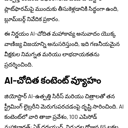
ప్లాట్‌ఫారమ్‌పై ముందుకు తీసుకెళ్లడానికి సిద్ధంగా ఉంది,
బ్లూమ్‌బర్గ్ నివేదిక ప్రకారం.
ఈ నిర్ణయం AI-చోదిత మహాకావ్య అనువాదం యొక్క
వాణిజ్య విజయాన్ని అనుసరిస్తుంది, ఇది గణనీయమైన
వీక్షకుల నిమగ్నత మరియు లాభదాయకతను
ప్రదర్శించింది.
AI-చోదిత కంటెంట్ వ్యూహం
జియోస్టార్ AI-ఉత్పత్తి సిరీస్ మరియు చిత్రాలతో తన
స్ట్రీమింగ్ లైబ్రరీని మెరుగుపరచడంపై దృష్టి సారించింది. AI
కంటెంట్‌లో వారి తాజా ప్రవేశం, 100 ఎపిసోడ్
మహాభారత్: ఏక్ ధర్మయుద్ధ్, విడుదల రోజున 65 లక్షల