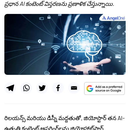
ప్రధాన AI కంటెంట్ విస్తరణను ప్రణాళిక చేస్తున్నాయి.
రిలయన్స్ మరియు డిస్నీ మద్దతుతో, జియోస్టార్ తన AI-
ఉత్పత్తి కంటెంట్ ఆఫరింగ్‌లను జియోహాట్‌స్టార్