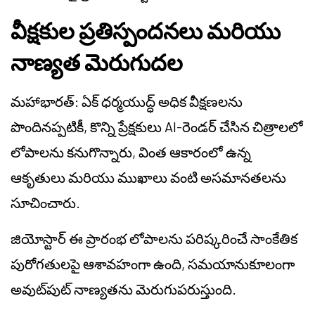
వీక్షకుల ప్రతిస్పందనలు మరియు
నాణ్యత మెరుగుదల
మహాభారత్: ఏక్ ధర్మయుద్ధ్ అధిక వీక్షణలను
పొందినప్పటికీ, కొన్ని ప్రేక్షకులు AI-రెండర్ చేసిన చిత్రాలలో
లోపాలను కనుగొన్నారు, వింత ఆకారంలో ఉన్న
ఆకృతులు మరియు ముఖాలు వంటి అసమానతలను
సూచించారు.
జియోస్టార్ ఈ ప్రారంభ లోపాలను పరిష్కరించే సాంకేతిక
పురోగతులపై ఆశావహంగా ఉంది, సమయానుకూలంగా
అవుట్‌పుట్ నాణ్యతను మెరుగుపరుస్తుంది.