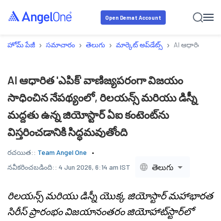
Open Demat Account
›
›
›
›
హోమ్ పేజీ
సమాచారం
తెలుగు
మార్కెట్ అప్‌డేట్స్
AI ఆధారిత 'ఎపిక్
AI ఆధారిత 'ఎపిక్' వాణిజ్యపరంగా విజయం
సాధించిన నేపథ్యంలో, రిలయన్స్ మరియు డిస్నీ
మద్దతు ఉన్న జియోస్టార్ ఏఐ కంటెంట్‌ను
విస్తరించడానికి సిద్ధమవుతోంది
రచయిత::
Team Angel One
తెలుగు
నవీకరించబడింది::
4 Jun 2026, 6:14 am IST
రిలయన్స్ మరియు డిస్నీ యొక్క జియోస్టార్ మహాభారత
సిరీస్ ప్రారంభం విజయానంతరం జియోహాట్‌స్టార్‌లో