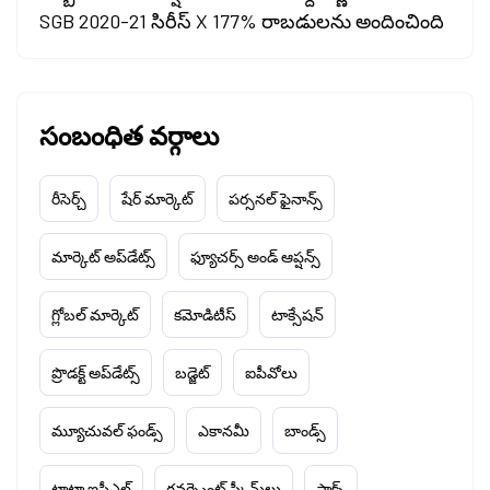
SGB 2020-21 సిరీస్ X 177% రాబడులను అందించింది
సంబంధిత వర్గాలు
రీసెర్చ్
షేర్ మార్కెట్
పర్సనల్ ఫైనాన్స్
మార్కెట్ అప్‌డేట్స్
ఫ్యూచర్స్ అండ్ ఆప్షన్స్
గ్లోబల్ మార్కెట్
కమోడిటీస్
టాక్సేషన్
ప్రొడక్ట్ అప్‌డేట్స్
బడ్జెట్
ఐపీవోలు
మ్యూచువల్ ఫండ్స్
ఎకానమీ
బాండ్స్
టాటా ఐపీఎల్
గవర్న్మెంట్ స్కీమ్‌లు
స్టాక్స్