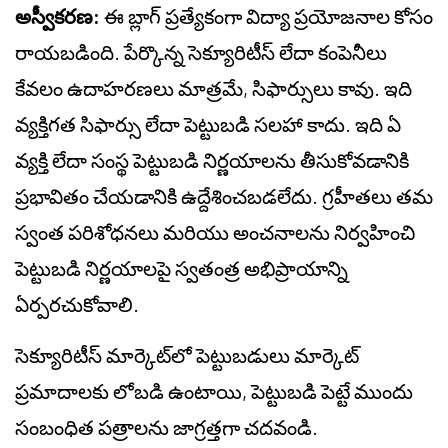
అస్వీకరణ:
ఈ బ్లాగ్ ప్రత్యేకంగా విద్యా ప్రయోజనాల కోసం
రాయబడింది. పేర్కొన్న సెక్యూరిటీస్ లేదా కంపెనీలు
కేవలం ఉదాహరణలు మాత్రమే, సిఫార్సులు కావు. ఇది
వ్యక్తిగత సిఫార్సు లేదా పెట్టుబడి సలహా కాదు. ఇది ఏ
వ్యక్తి లేదా సంస్థ పెట్టుబడి నిర్ణయాలను తీసుకోవడానికి
ప్రభావితం చేయడానికి ఉద్దేశించబడలేదు. గ్రహీతలు తమ
స్వంత పరిశోధనలు మరియు అంచనాలను నిర్వహించి
పెట్టుబడి నిర్ణయాలపై స్వతంత్ర అభిప్రాయాన్ని
ఏర్పరచుకోవాలి.
సెక్యూరిటీస్ మార్కెట్‌లో పెట్టుబడులు మార్కెట్
ప్రమాదాలకు లోబడి ఉంటాయి, పెట్టుబడి పెట్టే ముందు
సంబంధిత పత్రాలను జాగ్రత్తగా చదవండి.