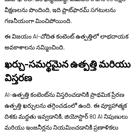
వీక్షణలను పొందింది, ఇది ప్లాట్‌ఫారమ్ సగటులను
గణనీయంగా మించిపోయింది.
ఈ విజయం AI-చోదిత కంటెంట్ ఉత్పత్తిలో లాభదాయక
అవకాశాలను నమ్మించింది.
ఖర్చు-సమర్థమైన ఉత్పత్తి మరియు
విస్తరణ
AI-ఉత్పత్తి కంటెంట్‌ను విస్తరించడానికి ప్రాథమిక ప్రేరణ
ఉత్పత్తి ఖర్చులను తగ్గించడంలో ఉంది. ఈ వ్యూహాత్మక
దిశకు మద్దతు ఇవ్వడానికి, జియోస్టార్ 80 AI నిపుణులు
మరియు ఇంజనీర్లను నియమించడానికి ప్రణాళికలు