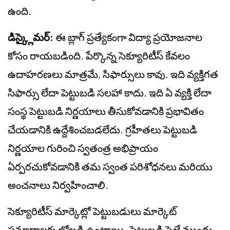
ఉంది.
డిస్క్లైమర్:
ఈ బ్లాగ్ ప్రత్యేకంగా విద్యా ప్రయోజనాల
కోసం రాయబడింది. పేర్కొన్న సెక్యూరిటీస్ కేవలం
ఉదాహరణలు మాత్రమే, సిఫార్సులు కావు. ఇది వ్యక్తిగత
సిఫార్సు లేదా పెట్టుబడి సలహా కాదు. ఇది ఏ వ్యక్తి లేదా
సంస్థ పెట్టుబడి నిర్ణయాలు తీసుకోవడానికి ప్రభావితం
చేయడానికి ఉద్దేశించబడలేదు. గ్రహీతలు పెట్టుబడి
నిర్ణయాల గురించి స్వతంత్ర అభిప్రాయం
ఏర్పరచుకోవడానికి తమ స్వంత పరిశోధనలు మరియు
అంచనాలు నిర్వహించాలి.
సెక్యూరిటీస్ మార్కెట్లో పెట్టుబడులు మార్కెట్
ప్రమాదాలకు లోబడి ఉంటాయి. పెట్టుబడి పెట్టే ముందు