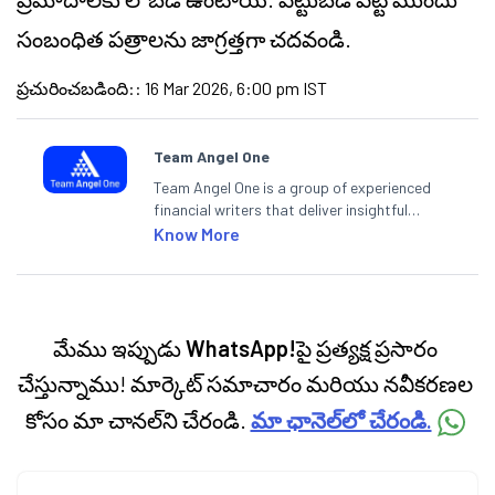
సంబంధిత పత్రాలను జాగ్రత్తగా చదవండి.
ప్రచురించబడింది:
:
16 Mar 2026, 6:00 pm IST
Team Angel One
Team Angel One is a group of experienced
financial writers that deliver insightful
articles on the stock market, IPO, economy,
Know More
personal finance, commodities and related
categories.
మేము ఇప్పుడు
WhatsApp!
పై ప్రత్యక్ష ప్రసారం
చేస్తున్నాము! మార్కెట్ సమాచారం మరియు నవీకరణల
కోసం మా చానల్‌ని చేరండి.
మా ఛానెల్‌లో చేరండి.