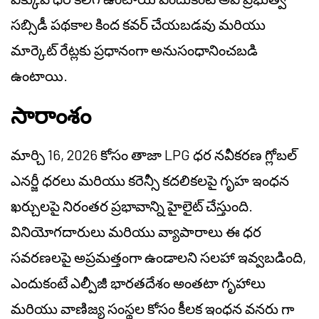
సబ్సిడీ పథకాల కింద కవర్ చేయబడవు మరియు
మార్కెట్ రేట్లకు ప్రధానంగా అనుసంధానించబడి
ఉంటాయి.
సారాంశం
మార్చి 16, 2026 కోసం తాజా LPG ధర నవీకరణ గ్లోబల్
ఎనర్జీ ధరలు మరియు కరెన్సీ కదలికలపై గృహ ఇంధన
ఖర్చులపై నిరంతర ప్రభావాన్ని హైలైట్ చేస్తుంది.
వినియోగదారులు మరియు వ్యాపారాలు ఈ ధర
సవరణలపై అప్రమత్తంగా ఉండాలని సలహా ఇవ్వబడింది,
ఎందుకంటే ఎల్పీజీ భారతదేశం అంతటా గృహాలు
మరియు వాణిజ్య సంస్థల కోసం కీలక ఇంధన వనరు గా