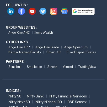
FOLLOW US :
GROUP WEBSITES :
Angel One AMC
Ionic Wealth
OTHER LINKS :
Angel One APP
Angel One Trade
Angel SpeedPro
Margin Trading Facility
Smart API
Fixed Deposit Rates
PARTNERS :
Sensibull
Smallcase
Streak
Vested
TradingView
INDICES :
Nifty 50
Nifty Bank
Nifty Financial Services
Nifty Next 50
Nifty Midcap 100
BSE Sensex