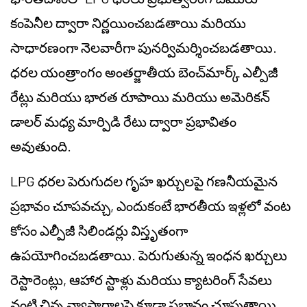
కంపెనీల ద్వారా నిర్ణయించబడతాయి మరియు
సాధారణంగా నెలవారీగా పునర్విమర్శించబడతాయి.
ధరల యంత్రాంగం అంతర్జాతీయ బెంచ్‌మార్క్ ఎల్పీజీ
రేట్లు మరియు భారత రూపాయి మరియు అమెరికన్
డాలర్ మధ్య మార్పిడి రేటు ద్వారా ప్రభావితం
అవుతుంది.
LPG ధరల పెరుగుదల గృహ ఖర్చులపై గణనీయమైన
ప్రభావం చూపవచ్చు, ఎందుకంటే భారతీయ ఇళ్లలో వంట
కోసం ఎల్పీజీ సిలిండర్లు విస్తృతంగా
ఉపయోగించబడతాయి. పెరుగుతున్న ఇంధన ఖర్చులు
రెస్టారెంట్లు, ఆహార స్టాళ్లు మరియు క్యాటరింగ్ సేవలు
వంటి చిన్న వ్యాపారాలపై కూడా ప్రభావం చూపుతాయి,