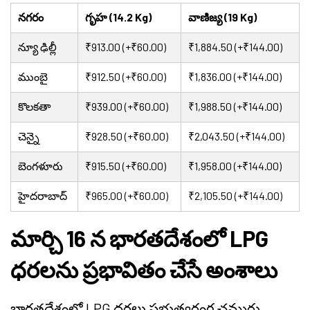
నగరం
గృహ (14.2 Kg)
వాణిజ్య (19 Kg)
న్యూ ఢిల్లీ
₹913.00 (+₹60.00)
₹1,884.50 (+₹144.00)
ముంబై
₹912.50 (+₹60.00)
₹1,836.00 (+₹144.00)
కొలకతా
₹939.00 (+₹60.00)
₹1,988.50 (+₹144.00)
చెన్నై
₹928.50 (+₹60.00)
₹2,043.50 (+₹144.00)
బెంగళూరు
₹915.50 (+₹60.00)
₹1,958.00 (+₹144.00)
హైదరాబాద్
₹965.00 (+₹60.00)
₹2,105.50 (+₹144.00)
మార్చి 16 న భారతదేశంలో LPG
ధరలను ప్రభావితం చేసే అంశాలు
భారతదేశంలో LPG ధరలు ప్రభుత్వరంగ చమురు