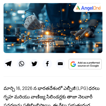
మార్చి 16, 2026 న భారతదేశంలో ఎల్పీజీ (LPG) ధరలు
గృహ మరియు వాణిజ్య సిలిండర్లకు తాజా నెలవారీ
సవరణను ప్రతిబింబిస్తాయి. ఈ రేట్లు ప్రభుత్వరంగ