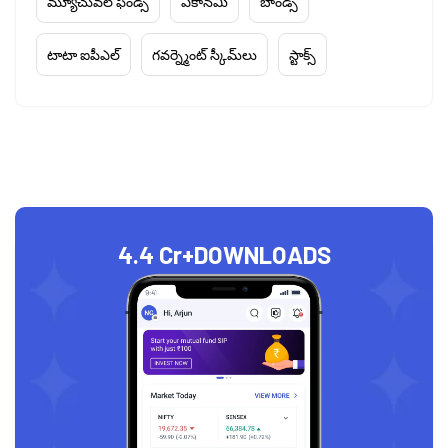
మ్యూచువల్ ఫండ్స్
ఎకానమీ
బాండ్స్
టాటా ఐపీఎల్
గవర్న్మెంట్ స్కీమ్‌లు
స్టాక్స్
4.4 Cr+
DOWNLOADS