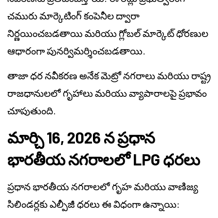
చమురు మార్కెటింగ్ కంపెనీల ద్వారా
నిర్ణయించబడతాయి మరియు గ్లోబల్ మార్కెట్ ధోరణుల
ఆధారంగా పునర్విమర్శించబడతాయి.
తాజా ధర నవీకరణ అనేక మెట్రో నగరాలు మరియు రాష్ట్ర
రాజధానులలో గృహాలు మరియు వ్యాపారాలపై ప్రభావం
చూపుతుంది.
మార్చి 16, 2026 న ప్రధాన
భారతీయ నగరాలలో LPG ధరలు
ప్రధాన భారతీయ నగరాలలో గృహ మరియు వాణిజ్య
సిలిండర్లకు ఎల్పీజీ ధరలు ఈ విధంగా ఉన్నాయి: