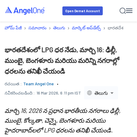
Open Demat Account
›
›
›
›
హోమ్ పేజీ
సమాచారం
తెలుగు
మార్కెట్ అప్‌డేట్స్
భారతదేశంలో LPG 
భారతదేశంలో LPG ధర నేడు, మార్చి 16: ఢిల్లీ,
ముంబై, బెంగళూరు మరియు మరిన్ని నగరాల్లో
ధరలను తనిఖీ చేయండి
రచయిత::
Team Angel One
తెలుగు
నవీకరించబడింది::
16 Mar 2026, 6:11 pm IST
మార్చి 16, 2026 న ప్రధాన భారతీయ నగరాలు ఢిల్లీ,
ముంబై, కోల్కతా, చెన్నై, బెంగళూరు మరియు
హైదరాబాద్‌లలో LPG ధరలను తనిఖీ చేయండి.