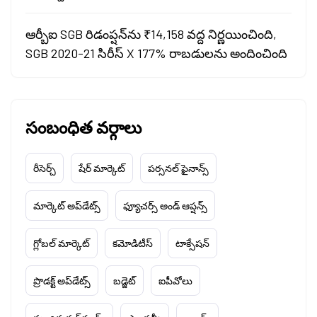
ఆర్బీఐ SGB రిడంప్షన్‌ను ₹14,158 వద్ద నిర్ణయించింది,
SGB 2020-21 సిరీస్ X 177% రాబడులను అందించింది
సంబంధిత వర్గాలు
రీసెర్చ్
షేర్ మార్కెట్
పర్సనల్ ఫైనాన్స్
మార్కెట్ అప్‌డేట్స్
ఫ్యూచర్స్ అండ్ ఆప్షన్స్
గ్లోబల్ మార్కెట్
కమోడిటీస్
టాక్సేషన్
ప్రొడక్ట్ అప్‌డేట్స్
బడ్జెట్
ఐపీవోలు