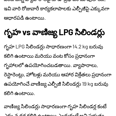
ఇవి వారి రోజువారీ కార్యకలాపాలకు ఎల్పీజీపై ఎక్కువగా
ఆధారపడి ఉంటాయి.
గృహ vs వాణిజ్య LPG సిలిండర్లు
గృహ LPG సిలిండర్లు సాధారణంగా 14.2 kg బరువు
కలిగి ఉంటాయి మరియు వంట కోసం ప్రధానంగా
గృహాలలో ఉపయోగించబడతాయి. వ్యాపారాలు,
రెస్టారెంట్లు, హోటళ్లు మరియు ఆహార విక్రేతలు ప్రధానంగా
ఉపయోగించే వాణిజ్య ఎల్పీజీ సిలిండర్లు 19 kg బరువు
కలిగి ఉంటాయి.
వాణిజ్య సిలిండర్లు సాధారణంగా గృహ సిలిండర్ల కంటే
ఎక్కువ ధర కలిగి ఉంటాయి ఎందుకంటే అవి ప్రభుత్వ