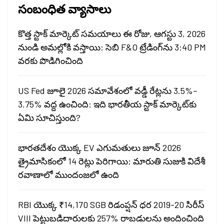
సంబంధిత వ్యాసాలు
కొత్త స్టాక్ మార్కెట్ సమయాలు ఈ రోజు, ఆగస్టు 3, 2026
నుండి అమల్లోకి వస్తాయి: సెబి F&O ట్రేడింగ్‌ను 3:40 PM
వరకు పొడిగించింది
US Fed జూలై 2026 సమావేశంలో వడ్డీ రేట్లను 3.5%–
3.75% వద్ద ఉంచింది: ఇది భారతీయ స్టాక్ మార్కెట్‌కు
ఏమి సూచిస్తుంది?
భారతదేశం యొక్క EV ఎగుమతులు జూన్ 2026
త్రైమాసికంలో 14 రెట్లు పెరిగాయి; మారుతి సుజుకి విదేశీ
రవాణాలో ముందంజలో ఉంది
RBI యొక్క ₹14,170 SGB రిడంప్షన్ ధర 2019-20 సిరీస్
VIII పెట్టుబడిదారులకు 257% రాబడులను అందించింది