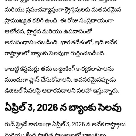
మరియు ప్రపంచవ్యాప్తంగా క్రైస్తవులకు మతపరమైన
ప్రాముఖ్యత కలిగి ఉంది. ఈ రోజు సంప్రదాయంగా
ఆలోచన, ప్రార్థన మరియు ఉపవాసంతో
అనుసంధానించబడింది. భారతదేశంలో, ఇది అనేక
రాష్ట్రాలలో బ్యాంకు సెలవుగా గుర్తించబడింది.
కాబట్టి కస్టమర్లు తమ బ్యాంకింగ్ కార్యకలాపాలను
ముందుగా ప్లాన్ చేసుకోవాలని, అవసరమైనప్పుడు
డిజిటల్ సేవలపై ఆధారపడాలని సలహా ఇస్తున్నారు.
ఏప్రిల్ 3, 2026 న బ్యాంకు సెలవు
గుడ్ ఫ్రైడే కారణంగా ఏప్రిల్ 3, 2026 న అనేక రాష్ట్రాలు
మరియు కేంద్ర పాలిత ప్రాంతాలలో బ్యాంకులు