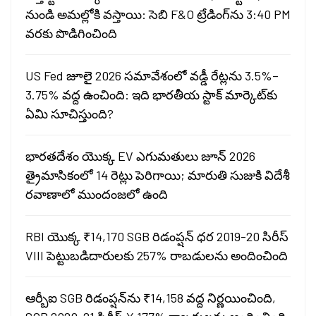
నుండి అమల్లోకి వస్తాయి: సెబి F&O ట్రేడింగ్‌ను 3:40 PM
వరకు పొడిగించింది
US Fed జూలై 2026 సమావేశంలో వడ్డీ రేట్లను 3.5%–
3.75% వద్ద ఉంచింది: ఇది భారతీయ స్టాక్ మార్కెట్‌కు
ఏమి సూచిస్తుంది?
భారతదేశం యొక్క EV ఎగుమతులు జూన్ 2026
త్రైమాసికంలో 14 రెట్లు పెరిగాయి; మారుతి సుజుకి విదేశీ
రవాణాలో ముందంజలో ఉంది
RBI యొక్క ₹14,170 SGB రిడంప్షన్ ధర 2019-20 సిరీస్
VIII పెట్టుబడిదారులకు 257% రాబడులను అందించింది
ఆర్బీఐ SGB రిడంప్షన్‌ను ₹14,158 వద్ద నిర్ణయించింది,