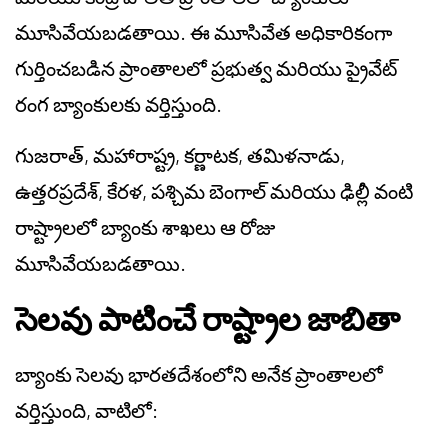
మూసివేయబడతాయి. ఈ మూసివేత అధికారికంగా
గుర్తించబడిన ప్రాంతాలలో ప్రభుత్వ మరియు ప్రైవేట్
రంగ బ్యాంకులకు వర్తిస్తుంది.
గుజరాత్, మహారాష్ట్ర, కర్ణాటక, తమిళనాడు,
ఉత్తరప్రదేశ్, కేరళ, పశ్చిమ బెంగాల్ మరియు ఢిల్లీ వంటి
రాష్ట్రాలలో బ్యాంకు శాఖలు ఆ రోజు
మూసివేయబడతాయి.
సెలవు పాటించే రాష్ట్రాల జాబితా
బ్యాంకు సెలవు భారతదేశంలోని అనేక ప్రాంతాలలో
వర్తిస్తుంది, వాటిలో: