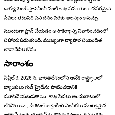
డాక్యుమెంట్ ప్రాసెసింగ్ వంటి శాఖ సహాయం అవసరమైన
సేవలు తదుపరి పని దినం వరకు ఆలస్యం కావచ్చు.
ముందుగా ప్లాన్ చేయడం అసౌకర్యాన్ని నివారించడంలో
సహాయపడుతుంది, ముఖ్యంగా వ్యాపార సంబంధిత
లావాదేవీల కోసం.
సారాంశం
ఏప్రిల్ 3, 2026 న, భారతదేశంలోని అనేక రాష్ట్రాలలో
బ్యాంకులు గుడ్ ఫ్రైడేను పాటించడానికి
మూసివేయబడతాయి. శాఖ సేవలు అందుబాటులో
లేకపోయినా, డిజిటల్ బ్యాంకింగ్ ఎంపికలు ముఖ్యమైన
ఆర్థిక సేవలకు యాక్సెస్‌ను కొనసాగిస్తాయి, కస్టమర్లకు