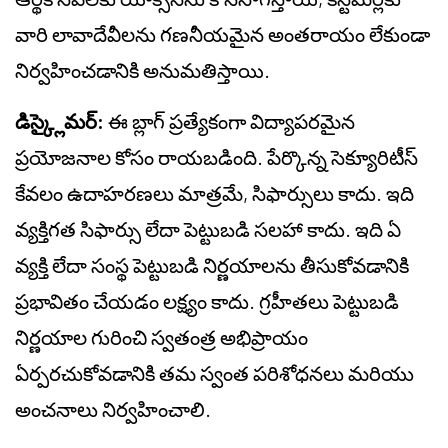
వారి లావాదేవీలను గణనీయమైన అంతరాయం లేకుండా
నిర్వహించడానికి అనుమతిస్తాయి.
డిస్క్లైమర్:
ఈ బ్లాగ్ ప్రత్యేకంగా విద్యాపరమైన
ప్రయోజనాల కోసం రాయబడింది. పేర్కొన్న సెక్యూరిటీస్
కేవలం ఉదాహరణలు మాత్రమే, సిఫార్సులు కాదు. ఇది
వ్యక్తిగత సిఫార్సు లేదా పెట్టుబడి సలహా కాదు. ఇది ఏ
వ్యక్తి లేదా సంస్థ పెట్టుబడి నిర్ణయాలను తీసుకోవడానికి
ప్రభావితం చేయడం లక్ష్యం కాదు. గ్రహీతలు పెట్టుబడి
నిర్ణయాల గురించి స్వతంత్ర అభిప్రాయం
ఏర్పరచుకోవడానికి తమ స్వంత పరిశోధనలు మరియు
అంచనాలు నిర్వహించాలి.