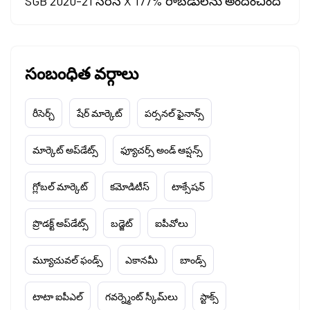
SGB 2020-21 సిరీస్ X 177% రాబడులను అందించింది
సంబంధిత వర్గాలు
రీసెర్చ్
షేర్ మార్కెట్
పర్సనల్ ఫైనాన్స్
మార్కెట్ అప్‌డేట్స్
ఫ్యూచర్స్ అండ్ ఆప్షన్స్
గ్లోబల్ మార్కెట్
కమోడిటీస్
టాక్సేషన్
ప్రొడక్ట్ అప్‌డేట్స్
బడ్జెట్
ఐపీవోలు
మ్యూచువల్ ఫండ్స్
ఎకానమీ
బాండ్స్
టాటా ఐపీఎల్
గవర్న్మెంట్ స్కీమ్‌లు
స్టాక్స్