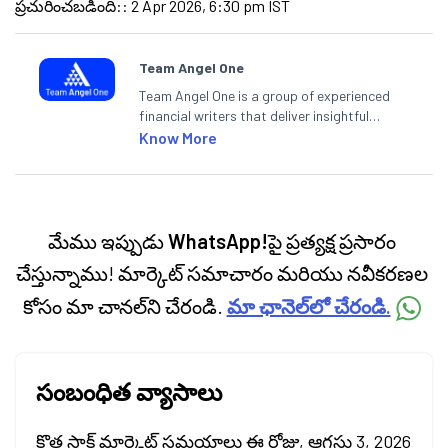
ప్రచురించబడింది:
:
2 Apr 2026, 6:30 pm IST
Team Angel One
Team Angel One is a group of experienced
financial writers that deliver insightful
articles on the stock market, IPO, economy,
Know More
personal finance, commodities and related
categories.
మేము ఇప్పుడు
WhatsApp!
పై ప్రత్యక్ష ప్రసారం
చేస్తున్నాము! మార్కెట్ సమాచారం మరియు నవీకరణల
కోసం మా చానల్‌ని చేరండి.
మా ఛానెల్‌లో చేరండి.
సంబంధిత వ్యాసాలు
కొత్త స్టాక్ మార్కెట్ సమయాలు ఈ రోజు, ఆగస్టు 3, 2026