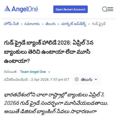
Open Demat Account
›
›
›
›
హోమ్ పేజీ
సమాచారం
తెలుగు
మార్కెట్ అప్‌డేట్స్
గుడ్ ఫ్రైడే బ్యా
గుడ్ ఫ్రైడే బ్యాంక్ హాలిడే 2026: ఏప్రిల్ 3న
బ్యాంకులు తెరిచి ఉంటాయా లేదా మూసి
ఉంటాయా?
రచయిత::
Team Angel One
తెలుగు
నవీకరించబడింది::
2 Apr 2026, 7:57 pm IST
భారతదేశంలోని చాలా రాష్ట్రాల్లో బ్యాంకులు ఏప్రిల్ 3,
2026న గుడ్ ఫ్రైడే సందర్భంగా మూసివేయబడతాయి,
అయితే డిజిటల్ బ్యాంకింగ్ సేవలు సాధారణంగా