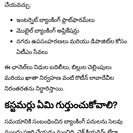
చేయవచ్చు:
ఇంటర్నెట్ బ్యాంకింగ్ ప్లాట్‌ఫారమ్‌లు
మొబైల్ బ్యాంకింగ్ అప్లికేషన్లు
నగదు ఉపసంహరణలు మరియు డిపాజిట్‌ల కోసం
ఏటీఎం సేవలు
ఈ ఛానెల్‌లు నిధుల బదిలీలు, బిల్లుల చెల్లింపులు
మరియు ఖాతా నిర్వహణ వంటి రొటీన్ లావాదేవీల
నిరంతరతను నిర్ధారిస్తాయి.
కస్టమర్లు ఏమి గుర్తుంచుకోవాలి?
సమయానికి సంబంధించిన బ్యాంకింగ్ పనులను సెలవు
ముందు పూర్తి చేయడం మంచిది. చెక్ క్లియరెన్స్ లేదా