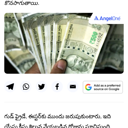
కొనసాగుతాయి.
గుడ్ ఫ్రైడే, ఈస్టర్‌కు ముందు జరుపుకుంటారు, ఇది
యేసు క్రీస్తు శిలువ వేయబడిన రోజును సూచిస్తుంది