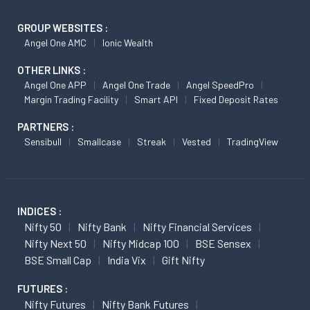
GROUP WEBSITES :
Angel One AMC
Ionic Wealth
OTHER LINKS :
Angel One APP
Angel One Trade
Angel SpeedPro
Margin Trading Facility
Smart API
Fixed Deposit Rates
PARTNERS :
Sensibull
Smallcase
Streak
Vested
TradingView
INDICES :
Nifty 50
Nifty Bank
Nifty Financial Services
Nifty Next 50
Nifty Midcap 100
BSE Sensex
BSE Small Cap
India Vix
Gift Nifty
FUTURES :
Nifty Futures
Nifty Bank Futures