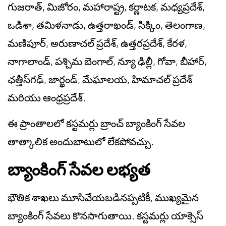
గుజరాత్, మిజోరం, మహారాష్ట్ర, కర్ణాటక, మధ్యప్రదేశ్,
ఒడిశా, తమిళనాడు, ఉత్తరాఖండ్, సిక్కిం, తెలంగాణ,
మణిపూర్, అరుణాచల్ ప్రదేశ్, ఉత్తరప్రదేశ్, కేరళ,
నాగాలాండ్, పశ్చిమ బెంగాల్, న్యూ ఢిల్లీ, గోవా, బీహార్,
ఛత్తీస్‌గఢ్, జార్ఖండ్, మేఘాలయ, హిమాచల్ ప్రదేశ్
మరియు ఆంధ్రప్రదేశ్.
ఈ ప్రాంతాలలో కస్టమర్లు బ్రాంచ్ బ్యాంకింగ్ సేవల
తాత్కాలిక అందుబాటులో లేకపోవచ్చు.
బ్యాంకింగ్ సేవల లభ్యత
భౌతిక శాఖలు మూసివేయబడినప్పటికీ, ముఖ్యమైన
బ్యాంకింగ్ సేవలు కొనసాగుతాయి. కస్టమర్లు యాక్సెస్