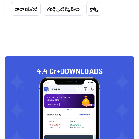
టాటా ఐపీఎల్
గవర్న్మెంట్ స్కీమ్‌లు
స్టాక్స్
4.4 Cr+
DOWNLOADS