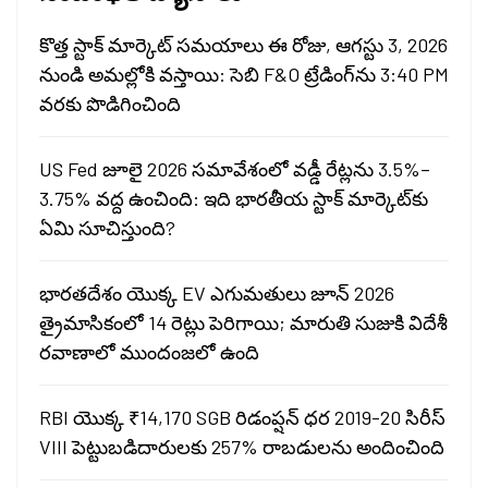
కొత్త స్టాక్ మార్కెట్ సమయాలు ఈ రోజు, ఆగస్టు 3, 2026
నుండి అమల్లోకి వస్తాయి: సెబి F&O ట్రేడింగ్‌ను 3:40 PM
వరకు పొడిగించింది
US Fed జూలై 2026 సమావేశంలో వడ్డీ రేట్లను 3.5%–
3.75% వద్ద ఉంచింది: ఇది భారతీయ స్టాక్ మార్కెట్‌కు
ఏమి సూచిస్తుంది?
భారతదేశం యొక్క EV ఎగుమతులు జూన్ 2026
త్రైమాసికంలో 14 రెట్లు పెరిగాయి; మారుతి సుజుకి విదేశీ
రవాణాలో ముందంజలో ఉంది
RBI యొక్క ₹14,170 SGB రిడంప్షన్ ధర 2019-20 సిరీస్
VIII పెట్టుబడిదారులకు 257% రాబడులను అందించింది