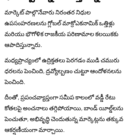
మార్కెట్ పాల్గొనేవారు నిరంతర నిధుల
ఉపసంహరణలను గ్లోబల్ మాక్రోఎకనామిక్ ఒత్తిళ్లు
మరియు భౌగోళిక రాజకీయ పరిణామాల కలయికకు
ఆపాదిస్తున్నారు.
మధ్యప్రాచ్యంలో ఉద్రిక్తతలు పెరగడం ముడి చమురు
ధరలను పెంచింది, ద్రవ్యోల్బణం చుట్టూ ఆందోళనలను
పెంచింది.
దీంతో, ప్రపంచవ్యాప్తంగా సమీప కాలంలో వడ్డీ రేటు
కోతలపై అంచనాలు తగ్గిపోయాయి, బాండ్ యీల్డ్‌లను
పెంచుతూ, అభివృద్ధి చెందుతున్న మార్కెట్లను తక్కువ
ఆకర్షణీయంగా మార్చాయి.