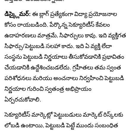
డిస్క్లైమర్:
ఈ బ్లాగ్ ప్రత్యేకంగా విద్యా ప్రయోజనాల
కోసం రాయబడింది. పేర్కొన్న సెక్యూరిటీస్ కేవలం
ఉదాహరణలు మాత్రమే, సిఫార్సులు కావు. ఇది వ్యక్తిగత
సిఫార్సు/పెట్టుబడి సలహా కాదు. ఇది ఏ వ్యక్తి లేదా
సంస్థను పెట్టుబడి నిర్ణయాలు తీసుకోవడానికి ప్రభావితం
చేయడానికి ఉద్దేశించబడలేదు. గ్రహీతలు తమ స్వంత
పరిశోధనలు మరియు అంచనాలు నిర్వహించి పెట్టుబడి
నిర్ణయాల గురించి స్వతంత్ర అభిప్రాయం
ఏర్పరచుకోవాలి.
సెక్యూరిటీస్ మార్కెట్లో పెట్టుబడులు మార్కెట్ రిస్క్‌లకు
లోబడి ఉంటాయి, పెట్టుబడి పెట్టే ముందు సంబంధిత