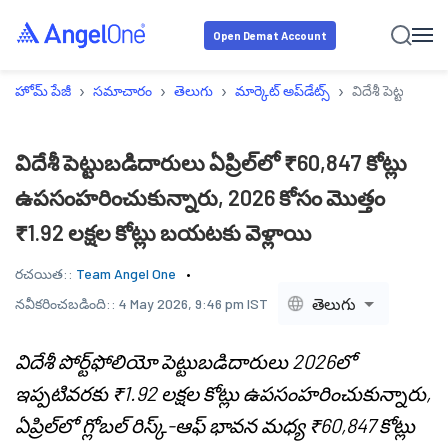
Open Demat Account
›
›
›
›
హోమ్ పేజీ
సమాచారం
తెలుగు
మార్కెట్ అప్‌డేట్స్
విదేశీ పెట్టుబడి
విదేశీ పెట్టుబడిదారులు ఏప్రిల్‌లో ₹60,847 కోట్లు
ఉపసంహరించుకున్నారు, 2026 కోసం మొత్తం
₹1.92 లక్షల కోట్లు బయటకు వెళ్లాయి
రచయిత::
Team Angel One
తెలుగు
నవీకరించబడింది::
4 May 2026, 9:46 pm IST
విదేశీ పోర్ట్‌ఫోలియో పెట్టుబడిదారులు 2026లో
ఇప్పటివరకు ₹1.92 లక్షల కోట్లు ఉపసంహరించుకున్నారు,
ఏప్రిల్‌లో గ్లోబల్ రిస్క్-ఆఫ్ భావన మధ్య ₹60,847 కోట్లు