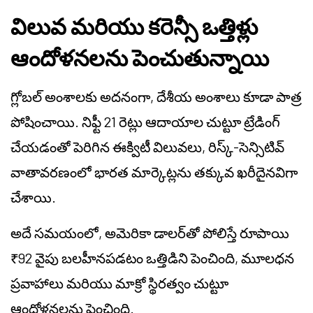
విలువ మరియు కరెన్సీ ఒత్తిళ్లు
ఆందోళనలను పెంచుతున్నాయి
గ్లోబల్ అంశాలకు అదనంగా, దేశీయ అంశాలు కూడా పాత్ర
పోషించాయి. నిఫ్టీ 21 రెట్లు ఆదాయాల చుట్టూ ట్రేడింగ్
చేయడంతో పెరిగిన ఈక్విటీ విలువలు, రిస్క్-సెన్సిటివ్
వాతావరణంలో భారత మార్కెట్లను తక్కువ ఖరీదైనవిగా
చేశాయి.
అదే సమయంలో, అమెరికా డాలర్‌తో పోలిస్తే రూపాయి
₹92 వైపు బలహీనపడటం ఒత్తిడిని పెంచింది, మూలధన
ప్రవాహాలు మరియు మాక్రో స్థిరత్వం చుట్టూ
ఆందోళనలను పెంచింది.