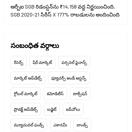
ఆర్బీఐ SGB రిడంప్షన్‌ను ₹14,158 వద్ద నిర్ణయించింది,
SGB 2020-21 సిరీస్ X 177% రాబడులను అందించింది
సంబంధిత వర్గాలు
రీసెర్చ్
షేర్ మార్కెట్
పర్సనల్ ఫైనాన్స్
మార్కెట్ అప్‌డేట్స్
ఫ్యూచర్స్ అండ్ ఆప్షన్స్
గ్లోబల్ మార్కెట్
కమోడిటీస్
టాక్సేషన్
ప్రొడక్ట్ అప్‌డేట్స్
బడ్జెట్
ఐపీవోలు
మ్యూచువల్ ఫండ్స్
ఎకానమీ
బాండ్స్