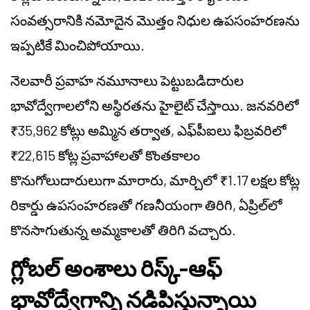
సంవత్సరానికి నమోదైన మొత్తం నిధుల ఉపసంహరణను
ఇప్పటికే మించిపోయాయి.
నెలవారీ ప్రవాహ నమూనాలు పెట్టుబడిదారుల
భావోద్వేగాలలోని అస్థిరతను హైలైట్ చేస్తాయి. జనవరిలో
₹35,962 కోట్లు అమ్మిన తర్వాత, ఎఫ్‌పీఐలు ఫిబ్రవరిలో
₹22,615 కోట్ల ప్రవాహాలతో కొంతకాలం
కొనుగోలుదారులుగా మారారు, మార్చిలో ₹1.17 లక్షల కోట్ల
రికార్డు ఉపసంహరణతో గణనీయంగా తిరిగి, ఏప్రిల్‌లో
కొనసాగుతున్న అమ్మకాలతో తిరిగి వచ్చారు.
గ్లోబల్ అంశాలు రిస్క్-ఆఫ్
భావోద్వేగాన్ని నడిపిస్తున్నాయి