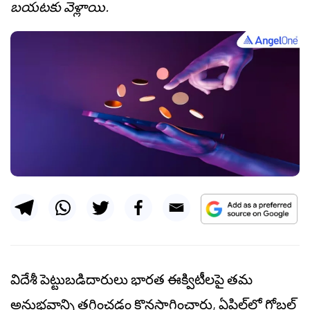
బయటకు వెళ్లాయి.
విదేశీ పెట్టుబడిదారులు భారత ఈక్విటీలపై తమ
అనుభవాన్ని తగ్గించడం కొనసాగించారు, ఏప్రిల్‌లో గ్లోబల్