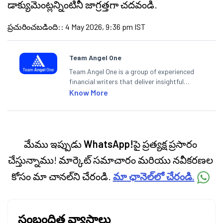
డాక్యుమెంట్లన్నింటినీ జాగ్రత్తగా చదవండి.
ప్రచురించబడింది:
:
4 May 2026, 9:36 pm IST
Team Angel One
Team Angel One is a group of experienced
financial writers that deliver insightful
articles on the stock market, IPO, economy,
Know More
personal finance, commodities and related
categories.
మేము ఇప్పుడు
WhatsApp!
పై ప్రత్యక్ష ప్రసారం
చేస్తున్నాము! మార్కెట్ సమాచారం మరియు నవీకరణల
కోసం మా చానల్‌ని చేరండి.
మా ఛానెల్‌లో చేరండి.
సంబంధిత వ్యాసాలు