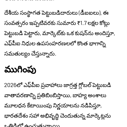
దేశీయ సంస్థాగత పెట్టుబడిదారులు (డీఐఐలు), ఈ
సంవత్సరం ఇప్పటివరకు సుమారు ₹1.7 లక్షల కోట్లు
పెట్టుబడి పెట్టారు, మార్కెట్‌కు ఒక కుషన్‌ను అందిస్తూ,
ఎఫ్‌పీఐ నిధుల ఉపసంహరణలలో కొంత భాగాన్ని
సమతుల్యం చేస్తున్నారు.
ముగింపు
2026లో ఎఫ్‌పీఐ ప్రవాహాలు జాగ్రత్త గ్లోబల్ పెట్టుబడి
వాతావరణాన్ని ప్రతిబింబిస్తాయి, బాహ్య అంశాలు
మూలధన కేటాయింపు నిర్ణయాలను నడిపిస్తూ,
భారతదేశం సహా అభివృద్ధి చెందుతున్న మార్కెట్లను
ఒత్తిడిలో ఉంచుతున్నాయి.