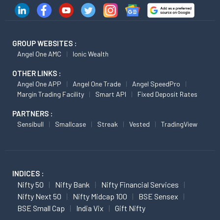
GROUP WEBSITES :
Angel One AMC
Ionic Wealth
OTHER LINKS :
Angel One APP
Angel One Trade
Angel SpeedPro
Margin Trading Facility
Smart API
Fixed Deposit Rates
PARTNERS :
Sensibull
Smallcase
Streak
Vested
TradingView
INDICES :
Nifty 50
Nifty Bank
Nifty Financial Services
Nifty Next 50
Nifty Midcap 100
BSE Sensex
BSE Small Cap
India Vix
Gift Nifty