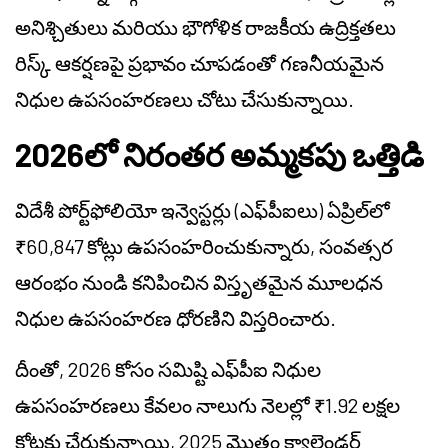
అనిశ్చితులు మరియు భౌగోళిక రాజకీయ ఉద్రిక్తతలు
రిస్క్ ఆకర్షణపై ప్రభావం చూపడంతో గణనీయమైన
నిధుల ఉపసంహరణలు చోటు చేసుకున్నాయి.
2026లో నిరంతర అమ్మకపు ఒత్తిడి
విదేశీ పోర్ట్‌ఫోలియో ఇన్వెస్టర్లు (ఎఫ్‌పీఐలు) ఏప్రిల్‌లో
₹60,847 కోట్లు ఉపసంహరించుకున్నారు, సంవత్సర
ఆరంభం నుండి కనిపించిన విస్తృతమైన మూలధన
నిధుల ఉపసంహరణ ధోరణిని విస్తరించారు.
దీంతో, 2026 కోసం సమిష్టి ఎఫ్‌పీఐ నిధుల
ఉపసంహరణలు కేవలం నాలుగు నెలల్లో ₹1.92 లక్షల
కోట్లకు చేరుకున్నాయి, 2025 మొత్తం క్యాలెండర్