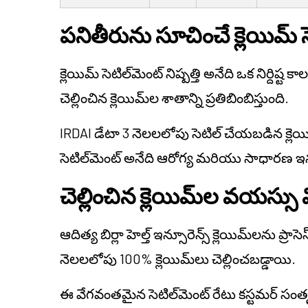
పనితీరును సూచించే క్లెయిమ్ సె
క్లెయిమ్ సెటిల్‌మెంట్ నిష్పత్తి అనేది ఒక నిర్దిష
చెల్లించిన క్లెయిమ్‌ల శాతాన్ని ప్రతిబింబిస్తుంది.
IRDAI డేటా 3 నెలలలోపు సెటిల్ చేయబడిన క్లెయి
సెటిల్‌మెంట్ అనేది ఆరోగ్య మరియు సాధారణ ఇన్స
చెల్లించిన క్లెయిమ్‌ల వయస్సు వ
ఆదిత్య బిర్లా హెల్త్ ఇన్సూరెన్స్ క్లెయిమ్‌లను ప్రా
నెలలలోపు 100% క్లెయిమ్‌లు చెల్లించబడ్డాయి.
ఈ వేగవంతమైన సెటిల్‌మెంట్ రేటు కస్టమర్ సం