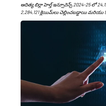
ఆదిత్య బిర్లా హెల్త్ ఇన్సూరెన్స్ 2024-25 లో 24,
2,284,121 క్లెయిమ్‌లు చెల్లించబడ్డాయి మరియు