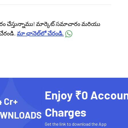
ప్రసారం చేస్తున్నాము! మార్కెట్ సమాచారం మరియు
చేరండి.
మా ఛానెల్‌లో చేరండి.
Enjoy ₹0 Accoun
4 Cr+
Charges
OWNLOADS
Get the link to download the App