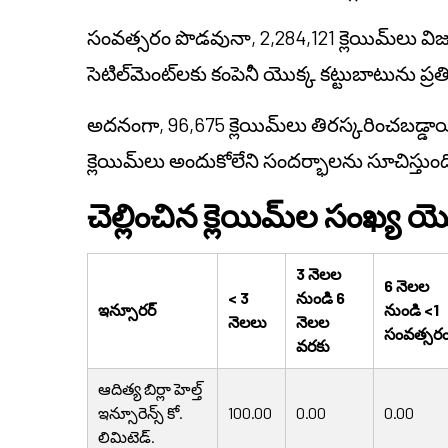
సంవత్సరం పొడవునా, 2,284,121 క్లెయిమ్‌లు 
సెటిల్‌మెంట్‌లకు కంపెనీ యొక్క కట్టుబాటును ప్రతి
అదనంగా, 96,675 క్లెయిమ్‌లు తిరస్కరించబడ
క్లెయిమ్‌లు అందుకోలేని సందర్భాలను సూచిస్తుంద
చెల్లించిన క్లెయిమ్‌ల సంఖ్య 
3 నెలల
6 నెలల
< 3
నుండి 6
ఇన్సూరర్
నుండి <1
నెలలు
నెలల
సంవత్సర
వరకు
ఆదిత్య బిర్లా హెల్త్
ఇన్సూరెన్స్ కో.
100.00
0.00
0.00
లిమిటెడ్.