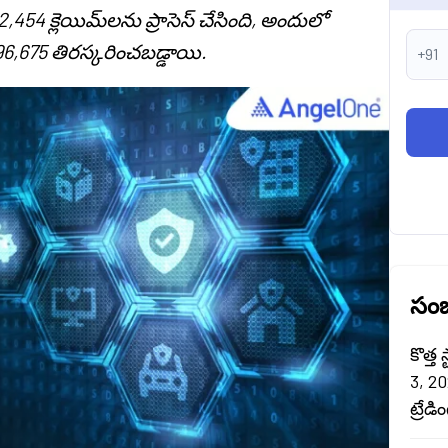
12,454 క్లెయిమ్‌లను ప్రాసెస్ చేసింది, అందులో
 96,675 తిరస్కరించబడ్డాయి.
+91
సంబ
కొత్త
3, 20
ట్రేడ