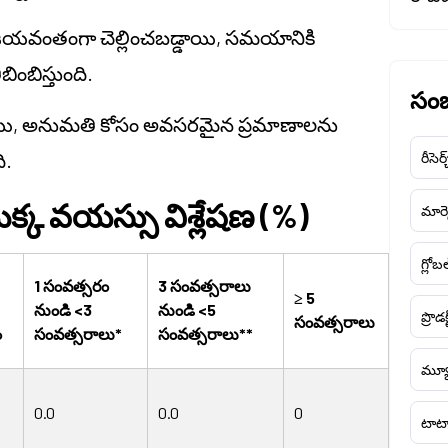
విజయవంతంగా చెల్లించబడ్డాయి, సమయానికి
బింబిస్తుంది.
సంబ
్డాయి, అనుమతి కోసం అవసరమైన ప్రమాణాలను
ి.
రీసెర్
యొక్క వయస్సు విశ్లేషణ (%)
మార్క
గ్లోబ
1 సంవత్సరం
3 సంవత్సరాలు
≥ 5
నుండి <3
నుండి <5
ప్రొడక
సంవత్సరాలు
ం
సంవత్సరాలు*
సంవత్సరాలు**
మ్యూ
0.0
0.0
0
టాటా