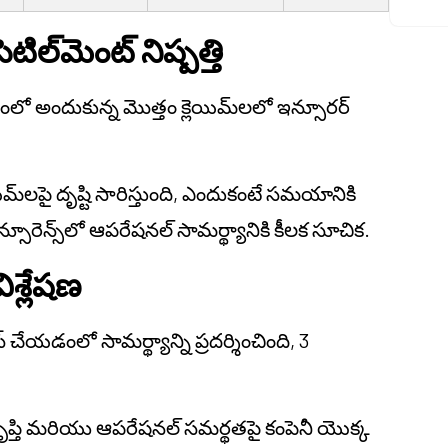
టిల్‌మెంట్ నిష్పత్తి
్ట కాలంలో అందుకున్న మొత్తం క్లెయిమ్‌లలో ఇన్సూరర్
మ్‌లపై దృష్టి సారిస్తుంది, ఎందుకంటే సమయానికి
ూరెన్స్‌లో ఆపరేషనల్ సామర్థ్యానికి కీలక సూచిక.
ిశ్లేషణ
సెస్ చేయడంలో సామర్థ్యాన్ని ప్రదర్శించింది, 3
తృప్తి మరియు ఆపరేషనల్ సమర్థతపై కంపెనీ యొక్క