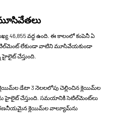
ు మూసివేతలు
ంఖ్య 46,855 వద్ద ఉంది. ఈ కాలంలో కంపెనీ ఏ
టిల్‌మెంట్ లేకుండా వాటిని మూసివేయకుండా
 హైలైట్ చేస్తుంది.
క్లెయిమ్‌ల డేటా 3 నెలలలోపు చెల్లించిన క్లెయిమ్‌ల
ు హైలైట్ చేస్తుంది. సమయానికి సెటిల్‌మెంట్‌లు
ెనీ గణనీయమైన క్లెయిమ్‌ల వాల్యూమ్‌ను