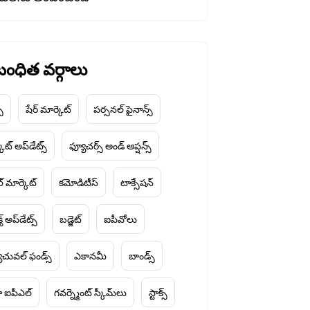
ంధిత వర్గాలు
చ్
షేర్ మార్కెట్
పర్సనల్ ఫైనాన్స్
ెట్ అప్‌డేట్స్
ఫ్యూచర్స్ అండ్ ఆప్షన్స్
ల్ మార్కెట్
కమోడిటీస్
టాక్సేషన్
్ట్ అప్‌డేట్స్
బడ్జెట్
ఐపీవోలు
చువల్ ఫండ్స్
ఎకానమీ
బాండ్స్
 ఐపీఎల్
గవర్న్మెంట్ స్కీమ్‌లు
స్టాక్స్