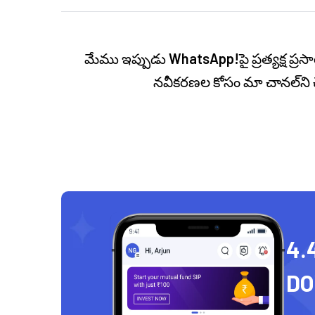
మేము ఇప్పుడు
WhatsApp!
పై ప్రత్యక్ష 
నవీకరణల కోసం మా చానల్‌ని 
4.
D