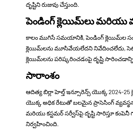
దృష్టిని రుజువు చేస్తుంది.
పెండింగ్ క్లెయిమ్‌లు మరియ
కాలం ముగిసే సమయానికి, పెండింగ్ క్లెయిమ్‌ల స
క్లెయిమ్‌లను మూసివేయలేదని నివేదించలేదు, సె
క్లెయిమ్‌లను పరిష్కరించడంపై దృష్టి సారించడాన్ని
సారాంశం
ఆదిత్య బిర్లా హెల్త్ ఇన్సూరెన్స్ యొక్క 2024-25 
యొక్క అధిక రేటుతో బలమైన ప్రాసెసింగ్ వ్యవస్థన
మరియు కస్టమర్ సర్వీస్‌పై దృష్టి సారిస్తూ కంప
నిర్వహించింది.