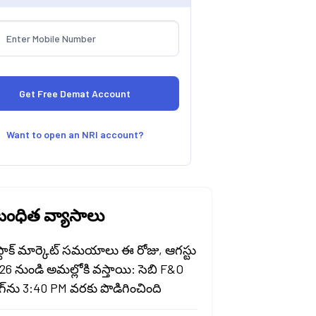
Want to open an NRI account?
ంధిత వ్యాసాలు
 స్టాక్ మార్కెట్ సమయాలు ఈ రోజు, ఆగస్టు
26 నుండి అమల్లోకి వస్తాయి: సెబి F&O
ింగ్‌ను 3:40 PM వరకు పొడిగించింది