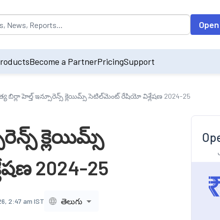
opulated by default on accessing the input field. On entering data int
Open
roducts
Become a Partner
Pricing
Support
్య బిర్లా హెల్త్ ఇన్సూరెన్స్ క్లెయిమ్స్ సెటిల్‌మెంట్ రేషియో విశ్లేషణ 2024-25
ెన్స్ క్లెయిమ్స్
Ope
శ్లేషణ 2024-25
తెలుగు
6, 2:47 am IST