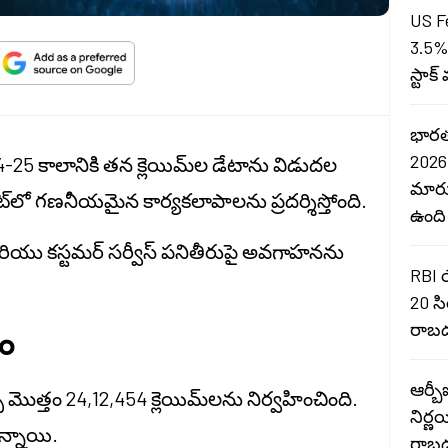
US F
3.5%
స్టాక
భారత
2026 
2024-25 కాలానికి తన క్లెయిమ్‌ల డేటాను విడుదల
మారు
మెంట్‌లో గణనీయమైన కార్యకలాపాలను ప్రదర్శిస్తోంది.
ఉంది
రియు కస్టమర్ సర్వీస్ పనితీరుపై అవగాహనను
RBI 
20 సి
రాబడ
నం
ఆర్బీ
స్ మొత్తం 24,12,454 క్లెయిమ్‌లను నిర్వహించింది.
నిర్ణ
ఉన్నాయి.
రాబడ