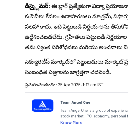
డిస్క్లైమర్:
ఈ బ్లాగ్ ప్రత్యేకంగా విద్యా ప్రయోజ
కంపెనీలు కేవలం ఉదాహరణలు మాత్రమే, సిఫార్సులు 
సలహా కాదు. ఇది పెట్టుబడి నిర్ణయాలను తీసుకోవడా
ఉద్దేశించబడలేదు. గ్రహీతలు పెట్టుబడి నిర్ణయాల 
తమ స్వంత పరిశోధనలు మరియు అంచనాలు నిర
సెక్యూరిటీస్ మార్కెట్‌లో పెట్టుబడులు మార్కెట్
సంబంధిత పత్రాలను జాగ్రత్తగా చదవండి.
ప్రచురించబడింది:
:
25 Apr 2026, 1:12 am IST
Team Angel One
Team Angel One is a group of experienced
stock market, IPO, economy, personal 
Know More