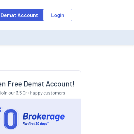
o the input field, the suggestion list will be updated as per the keyw
 Demat Account
Login
n Free Demat Account!
Join our 3.5 Cr+ happy customers