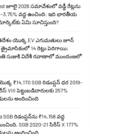
ed జూలై 2026 సమావేశంలో వడ్డీ రేట్లను
–3.75% వద్ద ఉంచింది: ఇది భారతీయ
్ మార్కెట్‌కు ఏమి సూచిస్తుంది?
దేశం యొక్క EV ఎగుమతులు జూన్
త్రైమాసికంలో 14 రెట్లు పెరిగాయి;
తి సుజుకి విదేశీ రవాణాలో ముందంజలో
యొక్క ₹14,170 SGB రిడంప్షన్ ధర 2019-
రీస్ VIII పెట్టుబడిదారులకు 257%
ులను అందించింది
ఐ SGB రిడంప్షన్‌ను ₹14,158 వద్ద
యించింది, SGB 2020-21 సిరీస్ X 177%
ులను అందించింది