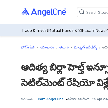
Suggestion will be p
Trade & Invest
Mutual Funds & SIP
Learn
News
P
›
›
›
›
హోమ్ పేజీ
సమాచారం
తెలుగు
మార్కెట్ అప్‌డేట్స్
ఆదిత
ఆదిత్య బిర్లా హెల్త్ ఇన్సూర
సెటిల్‌మెంట్ రేషియో వి
Team Angel One
నవీకరించబడింది::
25 Apr 202
రచయిత::