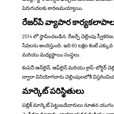
పెరుగుదలకు కారణమయ్యాయి.
రేజర్‌పే వ్యాపార కార్యకలాపా
2014 లో స్థాపించబడిన, రేజర్పే చెల్లింపు స్వీ
సేవలను అందిస్తుంది. ఇది 80 లక్షల కంటే ఎక్కువ 
మరియు మధ్యస్థాయి సంస్థలు.
కంపెనీ ఆన్‌లైన్, ఆఫ్‌లైన్ మరియు క్రాస్-బోర్డర్ 
ద్వారా వినియోగదారు చెల్లింపులలోకి విస్తరించింద
మార్కెట్ పరిస్థితులు
పబ్లిక్ మార్కెట్ పెట్టుబడిదారులు నూతన యు
ఎంపికగా మారారు. లాభదాయకత మరియు ఆదాయాల స