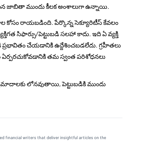
్థాపన జాబితా ముందు కీలక అంశాలుగా ఉన్నాయి.
జనాల కోసం రాయబడింది. పేర్కొన్న సెక్యూరిటీస్ కేవలం
ిగత సిఫార్సు/పెట్టుబడి సలహా కాదు. ఇది ఏ వ్యక్తి
కి ప్రభావితం చేయడానికి ఉద్దేశించబడలేదు. గ్రహీతలు
ాయం ఏర్పరచుకోవడానికి తమ స్వంత పరిశోధనలు
్ ప్రమాదాలకు లోనవుతాయి, పెట్టుబడికి ముందు
 financial writers that deliver insightful articles on the