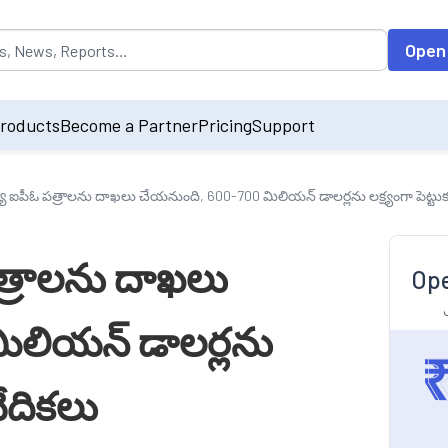
opulated by default on accessing the input field. On entering data int
Open
roducts
Become a Partner
Pricing
Support
్య ఐపీఓ పత్రాలను దాఖలు చేయనుంది, 600-700 మిలియన్ డాలర్లను లక్ష్యంగా పెట్టుక
పత్రాలను దాఖలు
Ope
ిలియన్ డాలర్లను
వేదికలు