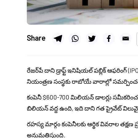
Share
రేజర్‌పే దాని డ్రాఫ్ట్ ఇనిషియల్ పబ్లిక్ ఆఫరింగ్ 
నియంత్రణ సంస్థకు రాబోయే వారాల్లో సమర్పించడాని
కంపెనీ $600-700 మిలియన్ డాలర్లు సమీకరించడా
బిలియన్ వద్ద ఉంది, ఇది దాని గత ప్రైవేట్ విలు
రహస్య మార్గం కంపెనీలకు ఆర్థిక వివరాల తక్షణ 
అనుమతిస్తుంది.