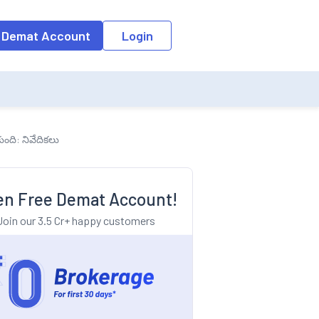
o the input field, the suggestion list will be updated as per the keyw
 Demat Account
Login
ుంది: నివేదికలు
n Free Demat Account!
Join our 3.5 Cr+ happy customers