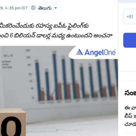
తెలుగు
26, 4:35 pm IST
+91
మీకరించేందుకు రహస్య ఐపీఓ ఫైలింగ్‌కు
 నుంచి 6 బిలియన్ డాలర్ల మధ్య ఉంటుందని అంచనా
సంబ
ఈ వా
లీప్ 
చూడ