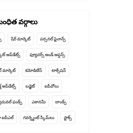
ంధిత వర్గాలు
చ్
షేర్ మార్కెట్
పర్సనల్ ఫైనాన్స్
ెట్ అప్‌డేట్స్
ఫ్యూచర్స్ అండ్ ఆప్షన్స్
ల్ మార్కెట్
కమోడిటీస్
టాక్సేషన్
్ట్ అప్‌డేట్స్
బడ్జెట్
ఐపీవోలు
చువల్ ఫండ్స్
ఎకానమీ
బాండ్స్
 ఐపీఎల్
గవర్న్మెంట్ స్కీమ్‌లు
స్టాక్స్