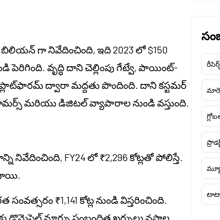
సంబ
 బిలియన్ గా నివేదించింది, ఇది 2023 లో $150
రీసెర్
ిగింది. వృద్ధి దాని చెల్లింపు గేట్వే, పాయింట్-
్లాట్‌ఫారమ్ ద్వారా మద్దతు పొందింది. దాని కస్టమర్
మార్క
స్ మరియు డిజిటల్ వ్యాపారాల నుండి వస్తుంది.
గ్లోబ
ప్రొడక
ి నివేదించింది, FY24 లో ₹2,296 కోట్లతో పోలిస్తే.
మ్యూ
ిగాయి.
టాటా
త సంవత్సరం ₹1,141 కోట్ల నుండి విస్తరించింది.
ాకు డొమెసైల్ మార్పు సంబంధిత ఖర్చులు నష్టాల