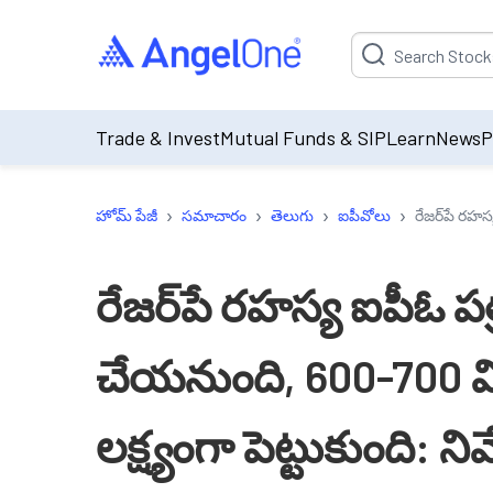
Suggestion will be p
Trade & Invest
Mutual Funds & SIP
Learn
News
P
›
›
›
›
హోమ్ పేజీ
సమాచారం
తెలుగు
ఐపీవోలు
రేజర్‌పే రహస
రేజర్‌పే రహస్య ఐపీఓ 
చేయనుంది, 600-700 మ
లక్ష్యంగా పెట్టుకుంది: ని