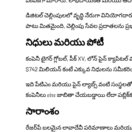
డిజిటల్ చెల్లింపులలో వృద్ధి నేరుగా విని
పాటు మితమైంది, చెల్లింపు సేవల ప్రదాతలను ప్రభా
నిధులు మరియు పోటీ
కంపెనీ టైగర్ గ్లోబల్, పీక్ XV, లోన్ పైన్ క్యాపి
$742 మిలియన్ కంటే ఎక్కువ నిధులను సమీకరిం
ఇది పేటిఎం మరియు పైన్ ల్యాబ్స్ వంటి సంస్థలత
కంపెనీలు είτε జాబితా చేయబడ్డాయి లేదా పబ్లిక్‌క
సారాంశం
రేజర్‌పే బలమైన లావాదేవీ పరిమాణాలు మరియు 