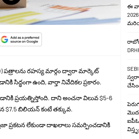
ఈ వా
2026)
మరియ
రాబో
DRHP
SEBI 
(IPO) పత్రాలను రహస్య మార్గం ద్వారా మార్కెట్
స్వర
కి సిద్ధంగా ఉంది, వార్తా నివేదికల ప్రకారం.
చేసిం
నికి ప్రయత్నిస్తోంది. దాని అంచనా విలువ $5-6
పెరు
వైన $7.5 బిలియన్ కంటే తక్కువ.
మొదట
ఐపీఓ
ప్రజా ప్రకటన లేకుండా దాఖలాలు సమర్పించడానికి
విస్