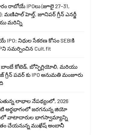
రం రాబోయే IPOలు (జూలై 27–31,
: మణిపాల్ హెల్త్, జూనిపర్ గ్రీన్ ఎనర్జీ
ు మరిన్ని
యే IPO: నిధుల సేకరణ కోసం SEBIకి
ని సమర్పించిన Cult.fit
బాంబే కోటెడ్, బోన్ఫిగ్లియోలి, మరియు
ాజ్ గ్రీన్ పవర్ కు IPO అనుమతి మంజూరు
ది
గుతున్న లాభాల నేపథ్యంలో, 2026
ి అర్ధభాగంలో జరగనున్న జియో
లో వాటాదారుల భాగస్వామ్యాన్ని
తృతం చేయనున్న ముఖేష్ అంబానీ