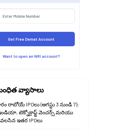
Want to open an NRI account?
ంధిత వ్యాసాలు
రం రాబోయే IPOలు (ఆగస్టు 3 నుండి 7):
ఇండియా, టెక్నోక్రాఫ్ట్ వెంచర్స్ మరియు
వలసిన ఇతర IPOలు