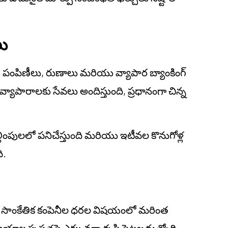
లు
కరణ, పంపిణీలు, రుణాలు మరియు వ్యాపార బ్యాంకింగ్
వ్యాపారాలకు సేవలు అందిస్తుంది, ప్రధానంగా చిన్న
చెల్లింపులలో పనిచేస్తుంది మరియు ఇటీవల కొనుగోళ్ల
ి.
గం సాంకేతిక కంపెనీల ధరల విషయంలో మరింత
్పష్టతపై ఎక్కువగా దృష్టి పెట్టబడుతోంది.