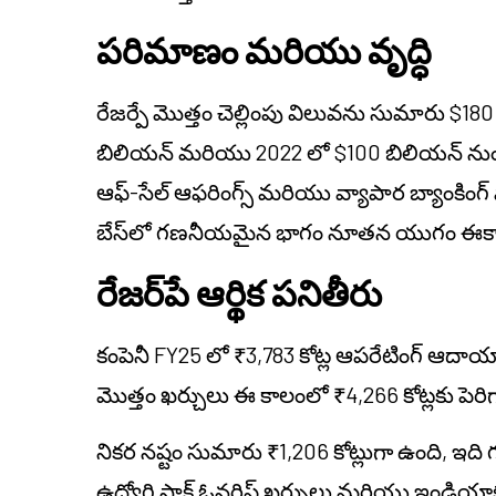
పరిమాణం మరియు వృద్ధి
రేజర్పే మొత్తం చెల్లింపు విలువను సుమారు $180
బిలియన్ మరియు 2022 లో $100 బిలియన్ నుండి పెర
ఆఫ్-సేల్ ఆఫరింగ్స్ మరియు వ్యాపార బ్యాంకింగ్ ప
బేస్‌లో గణనీయమైన భాగం నూతన యుగం ఈకామర్
రేజర్‌పే ఆర్థిక పనితీరు
కంపెనీ FY25 లో ₹3,783 కోట్ల ఆపరేటింగ్ ఆదాయాన్న
మొత్తం ఖర్చులు ఈ కాలంలో ₹4,266 కోట్లకు పెర
నికర నష్టం సుమారు ₹1,206 కోట్లుగా ఉంది, ఇది గ
ఉద్యోగి స్టాక్ ఓనర్షిప్ ఖర్చులు మరియు ఇండియ