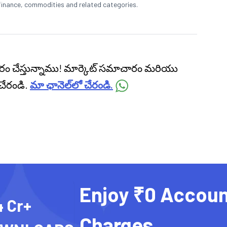
finance, commodities and related categories.
ప్రసారం చేస్తున్నాము! మార్కెట్ సమాచారం మరియు
చేరండి.
మా ఛానెల్‌లో చేరండి.
Enjoy ₹0 Accoun
4 Cr+
Charges