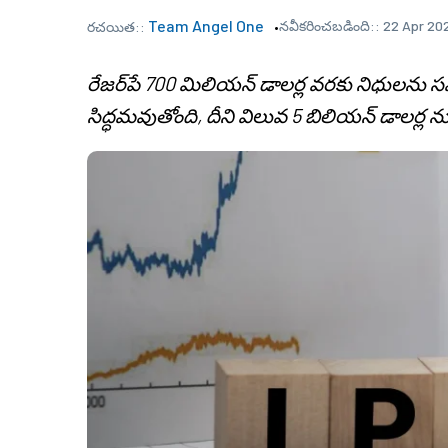
Team Angel One
నవీకరించబడింది::
22 Apr 20
రచయిత::
రేజర్‌పే 700 మిలియన్ డాలర్ల వరకు నిధులను స
సిద్ధమవుతోంది, దీని విలువ 5 బిలియన్ డాలర్ల